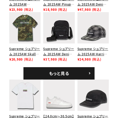
ム 2025AW
ム 2025AW Pinup
ム 2025AW Denim
Overdyed Camp
¥23,980
(税込)
Mesh Back 5-Panel
¥18,980
(税込)
Backpack デニム バ
¥47,980
(税込)
Cap オーバーダイド
Capピンアップ メッシ
ックパック ブラック
キャンプキャップ ブ
ュバック 5パネルキャ
ラック
ップ トゥルーティン
バーHTC フォールカ
モ
Supreme シュプリー
Supreme シュプリー
Supreme シュプリー
ム 2025AW Skull
ム 2025AW Denim
ム 2025AW Harris
Tee スカル Tシャ
¥20,980
(税込)
Shoulder Bag デニ
¥37,980
(税込)
Tweed Camp Cap
¥24,980
(税込)
ツ ウッドランドカモ
ム ショルダーバッグ
ハリスツイード キャ
ブラック
ンプキャップ ブラック
もっと見る
Supreme シュプリー
【24.0cm～30.5cm】
Supreme シュプリー