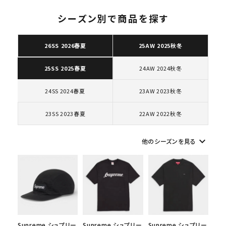
シーズン別で商品を探す
26SS 2026春夏
25AW 2025秋冬
キーワードから探す
24AW 2024秋冬
25SS 2025春夏
search
24SS 2024春夏
23AW 2023秋冬
人気ワード
2026SS
2025AW
2025SS
Tシャツ・ロングスリーブ
キャップ・ハット
パーカー・クルーネック
23SS 2023春夏
22AW 2022秋冬
ショルダー・ウエストバッグ
ボックスロゴ
ブラックスウェット
カテゴリーから探す
keyboard_arrow_down
他のシーズンを見る
コラボレーションブランドから探す
シーズンから探す
Supreme シュプリー
Supreme シュプリー
Supreme シュプリー