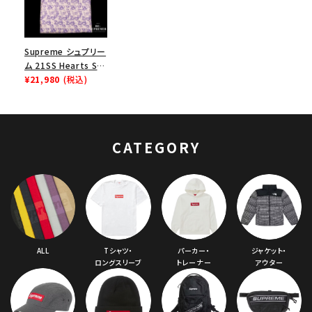
Supreme シュプリー
ム 21SS Hearts S/S
Top Tee ハートショ
¥21,980
(税込)
ートスリーブトップ T
シャツ ライトピンク
CATEGORY
ALL
Tシャツ・
パーカー・
ジャケット・
ロングスリーブ
トレーナー
アウター