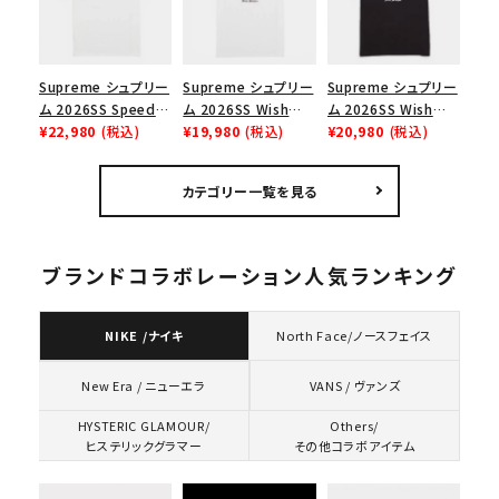
イト 白
Supreme シュプリー
Supreme シュプリー
Supreme シュプリー
ム 2026SS Speed
ム 2026SS Wish
ム 2026SS Wish
Tee スピードTシャツ
¥22,980
(税込)
Tee ウィッシュTシ
¥19,980
(税込)
Tee ウィッシュTシ
¥20,980
(税込)
ホワイト
ャツ ホワイト
ャツ ブラック
カテゴリー一覧を見る
ブランドコラボレーション人気ランキング
NIKE /ナイキ
North Face/ノースフェイス
VANS / ヴァンズ
New Era / ニューエラ
HYSTERIC GLAMOUR/
Others/
ヒステリックグラマー
その他コラボアイテム