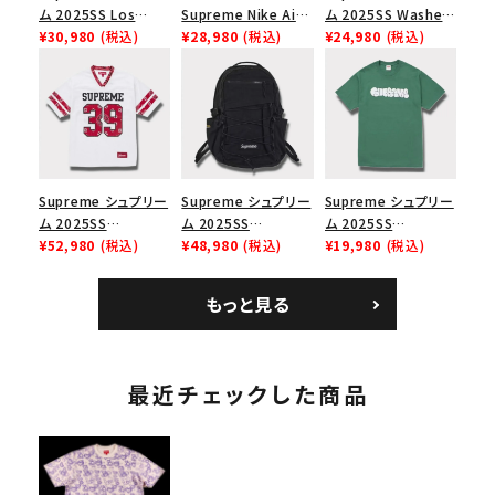
ム 2025SS Los
Supreme Nike Air
ム 2025SS Washed
Angeles Fire Relief
¥30,980
(税込)
Force 1 Low シュプ
¥28,980
(税込)
Chino Twill Camp
¥24,980
(税込)
Box Logo Tee ファ
リーム ナイキエアフォ
Cap ウォッシュチノツ
イヤーリリーフボック
ース１スニーカー シ
イルキャンプキャップ
スロゴTシャツ ホワ
ューズ ホワイト
ブラック 黒
イト 白
Supreme シュプリー
Supreme シュプリー
Supreme シュプリー
ム 2025SS
ム 2025SS
ム 2025SS
Bandana Football
¥52,980
(税込)
Backpack バックパッ
¥48,980
(税込)
Homerun Tee ホー
¥19,980
(税込)
Jersey バンダナ フッ
ク ブラック 黒
ムランTシャツ ライト
トボール ジャージ ホ
パイン
もっと見る
ワイト
最近チェックした商品