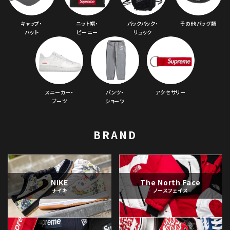
キャップ・
ニット帽・
バックパック・
その他バッグ類
ハット
ビーニー
リュック
スニーカー・
パンツ・
アクセサリー
ブーツ
ショーツ
BRAND
NIKE
The North Face
ナイキ
ノースフェイス