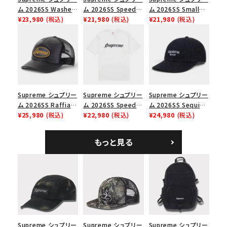
並び順
ム 2026SS Washed
ム 2026SS Speed
ム 2026SS Small
Chino Twill Camp
¥23,980
(税込)
Tee スピードTシャツ
¥21,980
(税込)
Box Tee スモールボ
¥21,980
(税込)
Cap ウォッシュド チ
ブラック
ックスTシャツ ブラッ
価格から探す
ノツイル キャンプキャ
ク
ップ ブラック
円 ～
円
在庫のない商品を表示する
Supreme シュプリー
Supreme シュプリー
Supreme シュプリー
絞り込んで検索する
ム 2026SS Raffia
ム 2026SS Speed
ム 2026SS Sequin
Mesh Back 5-Panel
¥25,980
(税込)
Tee スピードTシャツ
¥22,980
(税込)
Denim Classic
¥24,980
(税込)
ラフィアメッシュバック
ホワイト
Logo 6-Panel シ
5パネルキャップ ブラ
ークインデニム クラ
もっと見る
ック
シックロゴ 6パネルキ
ャップ ブラック
Supreme シュプリー
Supreme シュプリー
Supreme シュプリー