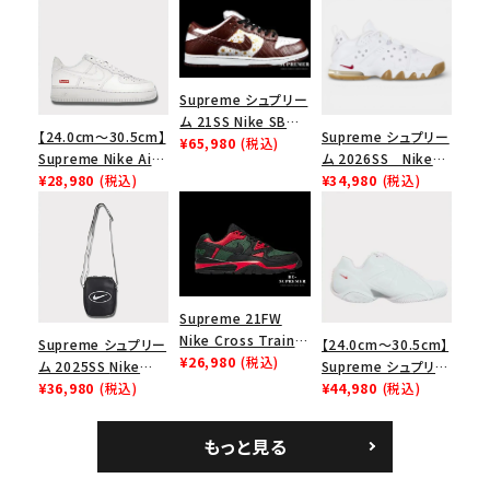
Supreme シュプリー
ム 21SS Nike SB
【24.0cm～30.5cm】
Supreme シュプリー
Dunk Low ナイキSB
¥65,980
(税込)
Supreme Nike Air
ム 2026SS Nike
ダンクロウ スニーカ
Force 1 Low シュプ
¥28,980
(税込)
SB Air Max 2 CB 94
¥34,980
(税込)
ー ブラウン
リーム ナイキエアフォ
Low SP ナイキ SB
ース１スニーカー シ
エアマックス2 CB 94
ューズ ホワイト
ロー SP ホワイト
Supreme 21FW
Nike Cross Trainer
Supreme シュプリー
【24.0cm～30.5cm】
Low ナイキクロスト
¥26,980
(税込)
ム 2025SS Nike
Supreme シュプリー
レイナーロウ シュー
Leather Shoulder
¥36,980
(税込)
ム 2023AW Nike
¥44,980
(税込)
ズ ブラック
Bag ナイキレザーシ
Courtposite ナイキ
ョルダーバッグ ブラッ
コートポジット スニー
もっと見る
ク 黒
カー ホワイト 白