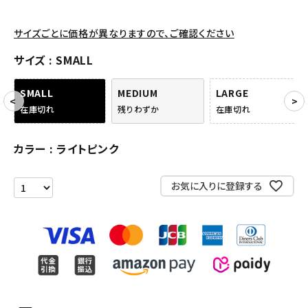
アクセサリー
サイズごとに価格が異なりますので、ご確認ください
サイズ
SMALL
COLLABORATION BRAND
SMALL
MEDIUM
LARGE
SEASON
在庫切れ
残りわずか
在庫切れ
CONTENTS
カラー
ライトピンク
ACCOUNT MENU
ようこそ ゲスト 様
お気に入りに登録する
meeting_room
person
ログイン
会員登録
Follow us