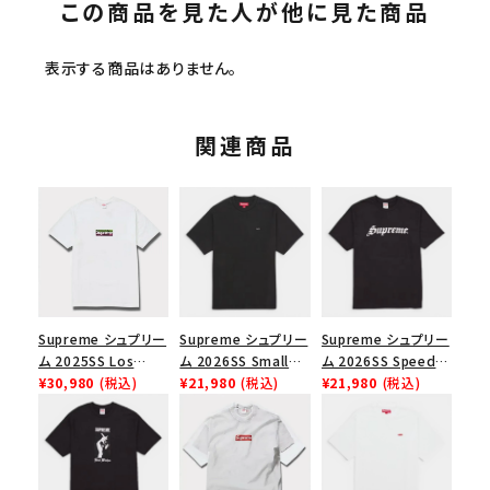
この商品を見た人が他に見た商品
表示する商品はありません。
関連商品
Supreme シュプリー
Supreme シュプリー
Supreme シュプリー
ム 2025SS Los
ム 2026SS Small
ム 2026SS Speed
Angeles Fire Relief
¥30,980
(税込)
Box Tee スモールボ
¥21,980
(税込)
Tee スピードTシャツ
¥21,980
(税込)
Box Logo Tee ファ
ックスTシャツ ブラッ
ブラック
イヤーリリーフボック
ク
スロゴTシャツ ホワ
イト 白