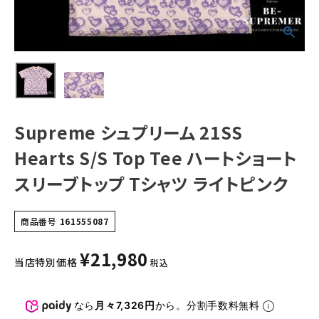
トップ Tシャツ ラ
イトピンク
NEW ITEMS
CATEGORY
Tシャツ・ロングスリーブ
パーカー・トレーナー
Supreme シュプリーム 21SS
ジャケット・アウター
Hearts S/S Top Tee ハートショート
キャップ・ハット
スリーブトップ Tシャツ ライトピンク
ニット帽・ビーニー
商品番号
161555087
バックパック・リュック
¥
21,980
その他バッグ類
当店特別価格
税込
スニーカー・ブーツ
なら
月々7,326円
から。分割手数料無料
パンツ・ショーツ