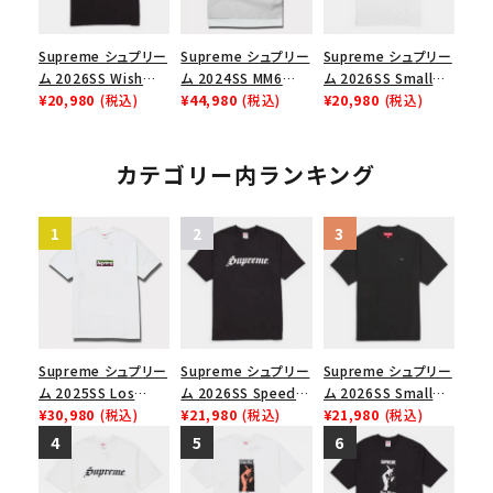
Supreme シュプリー
Supreme シュプリー
Supreme シュプリー
ム 2026SS Wish
ム 2024SS MM6
ム 2026SS Small
Tee ウィッシュTシ
¥20,980
(税込)
Maison Margiela
¥44,980
(税込)
Box Tee スモールボ
¥20,980
(税込)
ャツ ブラック
Box Logo Tee MM6
ックスTシャツ ホワイ
メゾンマルジェラボッ
ト
クスロゴTシャツ ホ
カテゴリー内ランキング
ワイト 白
Supreme シュプリー
Supreme シュプリー
Supreme シュプリー
ム 2025SS Los
ム 2026SS Speed
ム 2026SS Small
Angeles Fire Relief
¥30,980
(税込)
Tee スピードTシャツ
¥21,980
(税込)
Box Tee スモールボ
¥21,980
(税込)
Box Logo Tee ファ
ブラック
ックスTシャツ ブラッ
イヤーリリーフボック
ク
スロゴTシャツ ホワ