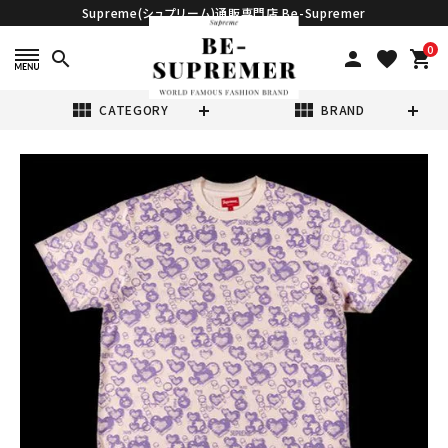
Supreme(シュプリーム)通販専門店 Be-Supremer
0
search
person
favorite
shopping_cart
view_module
view_module
CATEGORY
BRAND
search
Supreme シュプ
リーム 21SS
Hearts S/S
¥21,980
(税込)
Top Tee ハート
ショートスリーブ