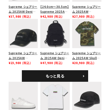
Supreme シュプリー
【24.0cm～30.5cm】
Supreme シュプリー
ム 2025AW Denim
Supreme 2025AW
ム 2025AW
Shoulder Bag デニ
¥37,980
(税込)
Nike SB Dunk Low
¥42,980
(税込)
Pigment Coated
¥27,980
(税込)
ム ショルダーバッグ
ナイキ SB ダンク ロ
2-Tone S Logo 6-
ブラック
ー スニーカー ホワイ
Panel Cap ピグメン
ト
トコーテッド 2トーン
エスロゴ 6パネルキャ
ップ ブラック
Supreme シュプリー
Supreme シュプリー
Supreme シュプリー
ム 2025AW
ム 2025AW Denim
ム 2025AW Skull
Overdyed Camp
¥23,980
(税込)
Backpack デニム バ
¥47,980
(税込)
Tee スカル Tシャ
¥20,980
(税込)
Cap オーバーダイド
ックパック ブラック
ツ ウッドランドカモ
キャンプキャップ ブ
もっと見る
ラック