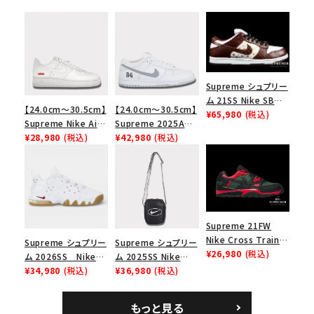
Supreme シュプリー
ム 21SS Nike SB
【24.0cm～30.5cm】
【24.0cm～30.5cm】
Dunk Low ナイキSB
¥65,980
(税込)
Supreme Nike Air
Supreme 2025AW
ダンクロウ スニーカ
Force 1 Low シュプ
¥28,980
(税込)
Nike SB Dunk Low
¥42,980
(税込)
ー ブラウン
リーム ナイキエアフォ
ナイキ SB ダンク ロ
ース１スニーカー シ
ー スニーカー ホワイ
ューズ ホワイト
ト
Supreme 21FW
Nike Cross Trainer
Supreme シュプリー
Supreme シュプリー
Low ナイキクロスト
¥26,980
(税込)
ム 2026SS Nike
ム 2025SS Nike
レイナーロウ シュー
SB Air Max 2 CB 94
¥34,980
(税込)
Leather Shoulder
¥36,980
(税込)
ズ ブラック
Low SP ナイキ SB
Bag ナイキレザーシ
エアマックス2 CB 94
ョルダーバッグ ブラッ
もっと見る
ロー SP ホワイト
ク 黒