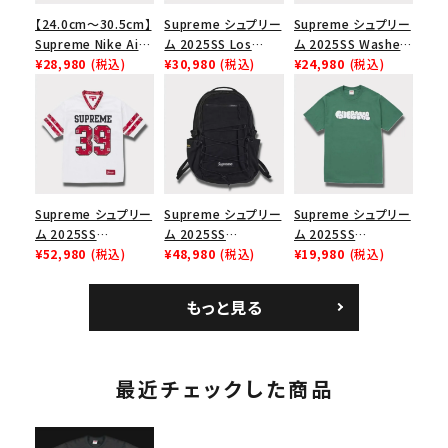
【24.0cm～30.5cm】
Supreme シュプリー
Supreme シュプリー
Supreme Nike Air
ム 2025SS Los
ム 2025SS Washed
Force 1 Low シュプ
¥28,980
(税込)
Angeles Fire Relief
¥30,980
(税込)
Chino Twill Camp
¥24,980
(税込)
リーム ナイキエアフォ
Box Logo Tee ファ
Cap ウォッシュチノツ
ース１スニーカー シ
イヤーリリーフボック
イルキャンプキャップ
ューズ ホワイト
スロゴTシャツ ホワ
ブラック 黒
イト 白
Supreme シュプリー
Supreme シュプリー
Supreme シュプリー
ム 2025SS
ム 2025SS
ム 2025SS
Bandana Football
¥52,980
(税込)
Backpack バックパッ
¥48,980
(税込)
Homerun Tee ホー
¥19,980
(税込)
Jersey バンダナ フッ
ク ブラック 黒
ムランTシャツ ライト
トボール ジャージ ホ
パイン
もっと見る
ワイト
最近チェックした商品