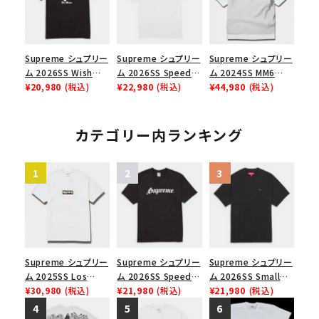
イト 白
Supreme シュプリー
Supreme シュプリー
Supreme シュプリー
ム 2026SS Wish
ム 2026SS Speed
ム 2024SS MM6
Tee ウィッシュTシ
¥20,980
(税込)
Tee スピードTシャツ
¥22,980
(税込)
Maison Margiela
¥44,980
(税込)
ャツ ブラック
ホワイト
Box Logo Tee MM6
メゾンマルジェラボッ
クスロゴTシャツ ホ
カテゴリー内ランキング
ワイト 白
Supreme シュプリー
Supreme シュプリー
Supreme シュプリー
ム 2025SS Los
ム 2026SS Speed
ム 2026SS Small
Angeles Fire Relief
¥30,980
(税込)
Tee スピードTシャツ
¥21,980
(税込)
Box Tee スモールボ
¥21,980
(税込)
Box Logo Tee ファ
ブラック
ックスTシャツ ブラッ
イヤーリリーフボック
ク