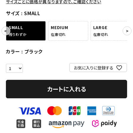
サイズごとに価格が異なりますので、ご確認ください
アクセサリー
サイズ
SMALL
COLLABORATION BRAND
SMALL
MEDIUM
LARGE
残りわずか
在庫切れ
在庫切れ
SEASON
カラー
ブラック
CONTENTS
お気に入りに登録する
ACCOUNT MENU
ようこそ ゲスト 様
カートに入れる
meeting_room
person
ログイン
会員登録
Follow us