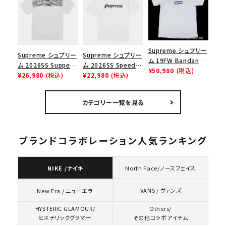
スロゴTシャツ ホワ
イト 白
Supreme シュプリー
Supreme シュプリー
Supreme シュプリー
ム 19FW Bandana
ム 2026SS Supper
ム 2026SS Speed
Box Logo Tee バン
¥50,980
(税込)
Tee サパーTシャツ
¥26,980
(税込)
Tee スピードTシャツ
¥22,980
(税込)
ダナボックスロゴTシ
ホワイト
ホワイト
ャツ ホワイト
カテゴリー一覧を見る
ブランドコラボレーション人気ランキング
NIKE /ナイキ
North Face/ノースフェイス
VANS / ヴァンズ
New Era / ニューエラ
HYSTERIC GLAMOUR/
Others/
ヒステリックグラマー
その他コラボアイテム