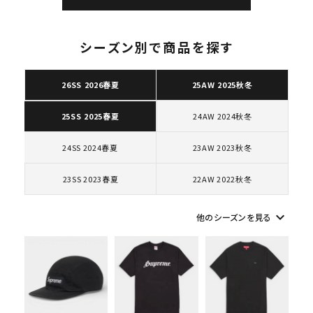
シーズン別で商品を探す
26SS 2026春夏
25AW 2025秋冬
キーワードから探す
search
24AW 2024秋冬
25SS 2025春夏
人気ワード
2026SS
2025AW
2025SS
Tシャツ・ロングスリーブ
24SS 2024春夏
23AW 2023秋冬
キャップ・ハット
パーカー・クルーネック
ショルダー・ウエストバッグ
ボックスロゴ
ブラックスウェット
23SS 2023春夏
22AW 2022秋冬
カテゴリーから探す
keyboard_arrow_down
他のシーズンを見る
コラボレーションブランドから探す
シーズンから探す