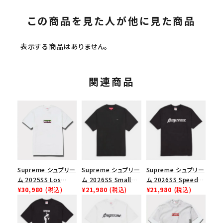
この商品を見た人が他に見た商品
表示する商品はありません。
関連商品
Supreme シュプリー
Supreme シュプリー
Supreme シュプリー
ム 2025SS Los
ム 2026SS Small
ム 2026SS Speed
Angeles Fire Relief
¥30,980
(税込)
Box Tee スモールボ
¥21,980
(税込)
Tee スピードTシャツ
¥21,980
(税込)
Box Logo Tee ファ
ックスTシャツ ブラッ
ブラック
イヤーリリーフボック
ク
スロゴTシャツ ホワ