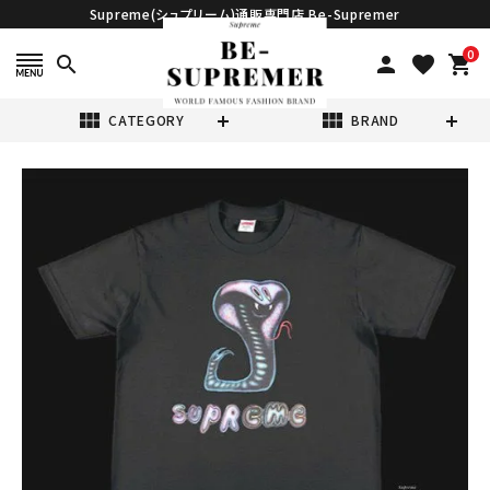
Supreme(シュプリーム)通販専門店 Be-Supremer
0
search
person
favorite
shopping_cart
view_module
view_module
CATEGORY
BRAND
search
Supreme シュプ
リーム 21SS
Snake tee スネ
¥15,980
(税込)
ークTシャツ ブラ
ック