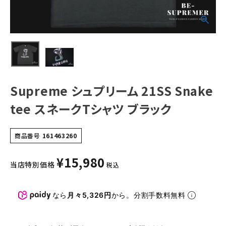
NEW ITEMS
CATEGORY
Tシャツ・ロングスリーブ
パーカー・トレーナー
Supreme シュプリーム 21SS Snake
ジャケット・アウター
tee スネークTシャツ ブラック
キャップ・ハット
商品番号
161463260
ニット帽・ビーニー
¥
15,980
当店特別価格
バックパック・リュック
税込
その他バッグ類
なら
月々5,326円
から。分割手数料無料
スニーカー・ブーツ
パンツ・ショーツ