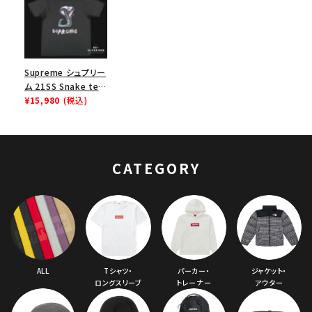
Supreme シュプリー
ム 21SS Snake tee
スネークTシャツ ブラ
¥15,980
(税込)
ック
CATEGORY
ALL
Tシャツ・
パーカー・
ジャケット・
ロングスリーブ
トレーナー
アウター