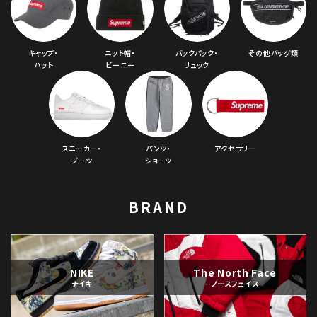
キャップ・
ニット帽・
バックパック・
その他バッグ類
ハット
ビーニー
リュック
スニーカー・
パンツ・
アクセサリー
ブーツ
ショーツ
BRAND
NIKE
The North Face
ナイキ
ノースフェイス