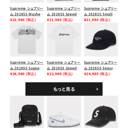
並び順
Supreme シュプリー
Supreme シュプリー
Supreme シュプリー
ム 2026SS Washed
ム 2026SS Speed
ム 2026SS Small
Chino Twill Camp
¥23,980
(税込)
Tee スピードTシャツ
¥21,980
(税込)
Box Tee スモールボ
¥21,980
(税込)
価格から探す
Cap ウォッシュド チ
ブラック
ックスTシャツ ブラッ
ノツイル キャンプキャ
ク
円 ～
円
ップ ブラック
在庫のない商品を表示する
絞り込んで検索する
Supreme シュプリー
Supreme シュプリー
Supreme シュプリー
ム 2026SS Supper
ム 2026SS Speed
ム 2026SS Sequin
Tee サパーTシャツ
¥26,980
(税込)
Tee スピードTシャツ
¥22,980
(税込)
Denim Classic
¥24,980
(税込)
ホワイト
ホワイト
Logo 6-Panel シ
ークインデニム クラ
もっと見る
シックロゴ 6パネルキ
ャップ ブラック