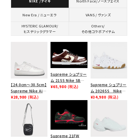
NIKE /ナイキ
North Face/ノースフェイス
VANS / ヴァンズ
New Era / ニューエラ
HYSTERIC GLAMOUR/
Others/
ヒステリックグラマー
その他コラボアイテム
Supreme シュプリー
ム 21SS Nike SB
【24.0cm～30.5cm】
Supreme シュプリー
Dunk Low ナイキSB
¥65,980
(税込)
Supreme Nike Air
ム 2026SS Nike
ダンクロウ スニーカ
Force 1 Low シュプ
¥28,980
(税込)
SB Air Max 2 CB 94
¥34,980
(税込)
ー ブラウン
リーム ナイキエアフォ
Low SP ナイキ SB
ース１スニーカー シ
エアマックス2 CB 94
ューズ ホワイト
ロー SP ホワイト
Supreme 21FW