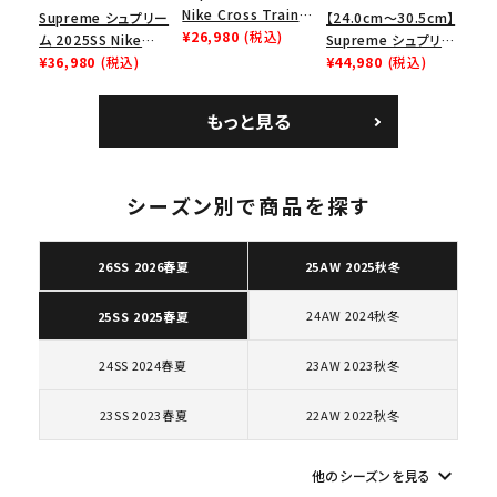
Nike Cross Trainer
Supreme シュプリー
【24.0cm～30.5cm】
Low ナイキクロスト
¥26,980
(税込)
ム 2025SS Nike
Supreme シュプリー
レイナーロウ シュー
Leather Shoulder
¥36,980
(税込)
ム 2023AW Nike
¥44,980
(税込)
ズ ブラック
Bag ナイキレザーシ
Courtposite ナイキ
ョルダーバッグ ブラッ
コートポジット スニー
もっと見る
ク 黒
カー ホワイト 白
シーズン別で商品を探す
キーワードから探す
search
26SS 2026春夏
25AW 2025秋冬
人気ワード
2026SS
2025AW
2025SS
Tシャツ・ロングスリーブ
キャップ・ハット
パーカー・クルーネック
24AW 2024秋冬
25SS 2025春夏
ショルダー・ウエストバッグ
ボックスロゴ
ブラックスウェット
24SS 2024春夏
23AW 2023秋冬
カテゴリーから探す
23SS 2023春夏
22AW 2022秋冬
コラボレーションブランドから探す
keyboard_arrow_down
他のシーズンを見る