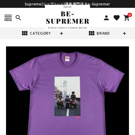
Supreme(シュプリーム)通販専門店 Be-Supremer
0
search
person
favorite
shopping_cart
view_module
view_module
CATEGORY
BRAND
search
Supreme シュプ
リーム 21SS
Augustus
¥16,980
(税込)
Pablo Tee オー
ガスタスパブロ T