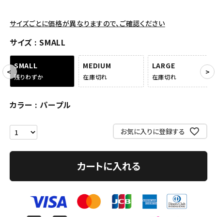
アクセサリー
サイズごとに価格が異なりますので、ご確認ください
COLLABORATION BRAND
サイズ
SMALL
SMALL
MEDIUM
LARGE
SEASON
残りわずか
在庫切れ
在庫切れ
CONTENTS
カラー
パープル
ACCOUNT MENU
ようこそ ゲスト 様
お気に入りに登録する
meeting_room
person
ログイン
会員登録
カートに入れる
Follow us