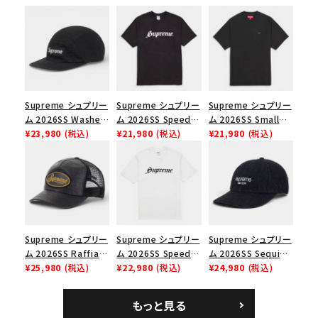
シーズンから探す
並び順
価格から探す
Supreme シュプリー
Supreme シュプリー
Supreme シュプリー
ム 2026SS Washed
ム 2026SS Speed
ム 2026SS Small
円 ～
円
Chino Twill Camp
¥23,980
(税込)
Tee スピードTシャツ
¥21,980
(税込)
Box Tee スモールボ
¥21,980
(税込)
Cap ウォッシュド チ
ブラック
ックスTシャツ ブラッ
在庫のない商品を表示する
ノツイル キャンプキャ
ク
ップ ブラック
絞り込んで検索する
Supreme シュプリー
Supreme シュプリー
Supreme シュプリー
ム 2026SS Raffia
ム 2026SS Speed
ム 2026SS Sequin
Mesh Back 5-Panel
¥25,980
(税込)
Tee スピードTシャツ
¥22,980
(税込)
Denim Classic
¥24,980
(税込)
ラフィアメッシュバック
ホワイト
Logo 6-Panel シ
5パネルキャップ ブラ
ークインデニム クラ
もっと見る
ック
シックロゴ 6パネルキ