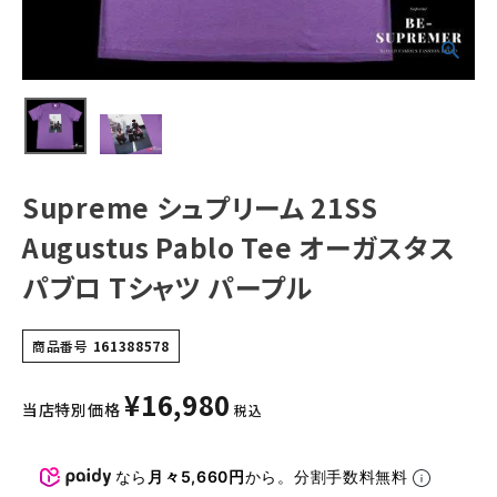
シャツ パープル
NEW ITEMS
CATEGORY
Tシャツ・ロングスリーブ
パーカー・トレーナー
Supreme シュプリーム 21SS
ジャケット・アウター
Augustus Pablo Tee オーガスタス
キャップ・ハット
パブロ Tシャツ パープル
ニット帽・ビーニー
商品番号
161388578
バックパック・リュック
¥
16,980
その他バッグ類
当店特別価格
税込
スニーカー・ブーツ
なら
月々5,660円
から。分割手数料無料
パンツ・ショーツ