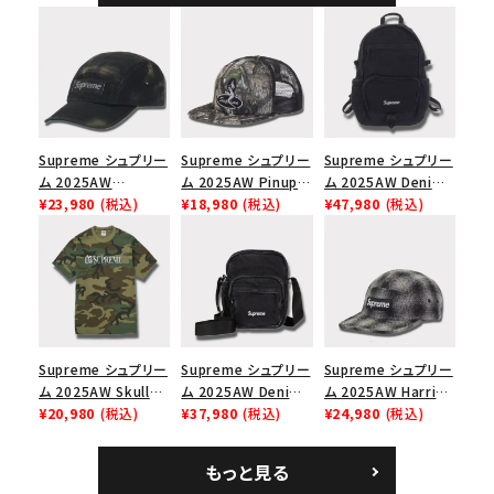
ャップ ブラック
Supreme シュプリー
Supreme シュプリー
Supreme シュプリー
ム 2025AW
ム 2025AW Pinup
ム 2025AW Denim
Overdyed Camp
¥23,980
(税込)
Mesh Back 5-Panel
¥18,980
(税込)
Backpack デニム バ
¥47,980
(税込)
Cap オーバーダイド
Capピンアップ メッシ
ックパック ブラック
キャンプキャップ ブ
ュバック 5パネルキャ
ラック
ップ トゥルーティン
バーHTC フォールカ
モ
Supreme シュプリー
Supreme シュプリー
Supreme シュプリー
ム 2025AW Skull
ム 2025AW Denim
ム 2025AW Harris
Tee スカル Tシャ
¥20,980
(税込)
Shoulder Bag デニ
¥37,980
(税込)
Tweed Camp Cap
¥24,980
(税込)
ツ ウッドランドカモ
ム ショルダーバッグ
ハリスツイード キャ
ブラック
ンプキャップ ブラック
もっと見る