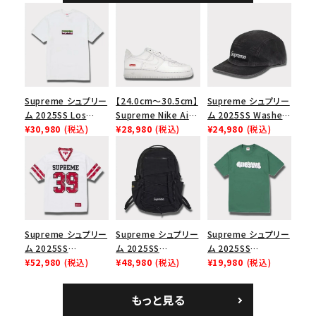
Supreme シュプリー
【24.0cm～30.5cm】
Supreme シュプリー
ム 2025SS Los
Supreme Nike Air
ム 2025SS Washed
Angeles Fire Relief
¥30,980
(税込)
Force 1 Low シュプ
¥28,980
(税込)
Chino Twill Camp
¥24,980
(税込)
Box Logo Tee ファ
リーム ナイキエアフォ
Cap ウォッシュチノツ
イヤーリリーフボック
ース１スニーカー シ
イルキャンプキャップ
スロゴTシャツ ホワ
ューズ ホワイト
ブラック 黒
イト 白
Supreme シュプリー
Supreme シュプリー
Supreme シュプリー
ム 2025SS
ム 2025SS
ム 2025SS
Bandana Football
¥52,980
(税込)
Backpack バックパッ
¥48,980
(税込)
Homerun Tee ホー
¥19,980
(税込)
Jersey バンダナ フッ
ク ブラック 黒
ムランTシャツ ライト
トボール ジャージ ホ
パイン
もっと見る
ワイト