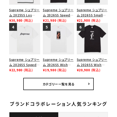
Supreme シュプリー
Supreme シュプリー
Supreme シュプリー
ム 2025SS Los
ム 2026SS Speed
ム 2026SS Small
Angeles Fire Relief
¥30,980
(税込)
Tee スピードTシャツ
¥21,980
(税込)
Box Tee スモールボ
¥21,980
(税込)
Box Logo Tee ファ
ブラック
ックスTシャツ ブラッ
イヤーリリーフボック
ク
スロゴTシャツ ホワ
イト 白
Supreme シュプリー
Supreme シュプリー
Supreme シュプリー
ム 2026SS Speed
ム 2026SS Wish
ム 2026SS Wish
Tee スピードTシャツ
¥22,980
(税込)
Tee ウィッシュTシ
¥19,980
(税込)
Tee ウィッシュTシ
¥20,980
(税込)
ホワイト
ャツ ホワイト
ャツ ブラック
カテゴリー一覧を見る
ブランドコラボレーション人気ランキング