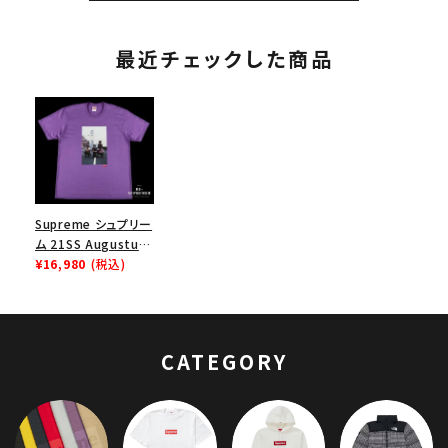
最近チェックした商品
Supreme シュプリー
ム 21SS Augustus
Pablo Tee オーガス
¥16,980
(税込)
タスパブロ Tシャツ
パープル
CATEGORY