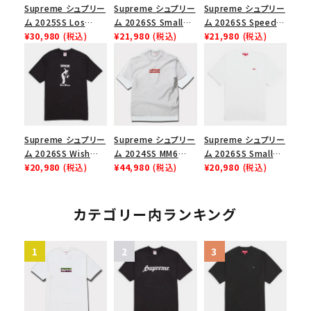
Supreme シュプリー
Supreme シュプリー
Supreme シュプリー
ム 2025SS Los
ム 2026SS Small
ム 2026SS Speed
Angeles Fire Relief
¥30,980
(税込)
Box Tee スモールボ
¥21,980
(税込)
Tee スピードTシャツ
¥21,980
(税込)
Box Logo Tee ファ
ックスTシャツ ブラッ
ブラック
イヤーリリーフボック
ク
スロゴTシャツ ホワ
イト 白
Supreme シュプリー
Supreme シュプリー
Supreme シュプリー
ム 2026SS Wish
ム 2024SS MM6
ム 2026SS Small
Tee ウィッシュTシ
¥20,980
(税込)
Maison Margiela
¥44,980
(税込)
Box Tee スモールボ
¥20,980
(税込)
ャツ ブラック
Box Logo Tee MM6
ックスTシャツ ホワイ
メゾンマルジェラボッ
ト
クスロゴTシャツ ホ
カテゴリー内ランキング
ワイト 白