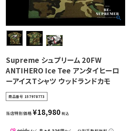
ツ ウッドランドカ
モ
NEW ITEMS
CATEGORY
Tシャツ・ロングスリーブ
パーカー・トレーナー
Supreme シュプリーム 20FW
ジャケット・アウター
ANTIHERO Ice Tee アンタイヒーロ
キャップ・ハット
ーアイスTシャツ ウッドランドカモ
ニット帽・ビーニー
バックパック・リュック
商品番号
157978773
その他バッグ類
¥
18,980
当店特別価格
税込
スニーカー・ブーツ
なら
月々6,326円
から。分割手数料無料