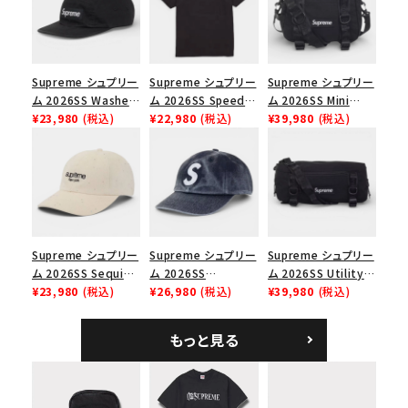
並び順
Supreme シュプリー
Supreme シュプリー
Supreme シュプリー
ム 2026SS Washed
ム 2026SS Speed
ム 2026SS Mini
価格から探す
Chino Twill Camp
¥23,980
(税込)
Tee スピードTシャツ
¥22,980
(税込)
Duffle Bag ミニダッ
¥39,980
(税込)
円 ～
円
Cap ウォッシュド チ
ブラック
フルバッグ ブラック
ノツイル キャンプキャ
ップ ブラック
在庫のない商品を表示する
絞り込んで検索する
Supreme シュプリー
Supreme シュプリー
Supreme シュプリー
ム 2026SS Sequin
ム 2026SS
ム 2026SS Utility
Denim Classic
¥23,980
(税込)
Pigment Coated S
¥26,980
(税込)
Bag ユーティリティ
¥39,980
(税込)
Logo 6-Panel シ
Logo 6-Panel ピグ
バッグ ブラック
ークインデニム クラ
メントコーテッド Sロ
もっと見る
シックロゴ 6パネルキ
ゴ 6パネル ネイビー
ャップ ナチュラル