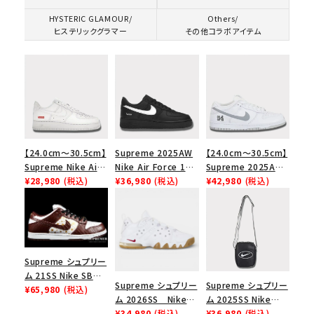
HYSTERIC GLAMOUR/
Others/
ヒステリックグラマー
その他コラボアイテム
【24.0cm～30.5cm】
Supreme 2025AW
【24.0cm～30.5cm】
Supreme Nike Air
Nike Air Force 1
Supreme 2025AW
Force 1 Low シュプ
¥28,980
(税込)
Low シュプリーム ナ
¥36,980
(税込)
Nike SB Dunk Low
¥42,980
(税込)
リーム ナイキエアフォ
イキエアフォース１ス
ナイキ SB ダンク ロ
ース１スニーカー シ
ニーカー シューズ ブ
ー スニーカー ホワイ
ューズ ホワイト
ラック
ト
Supreme シュプリー
ム 21SS Nike SB
Supreme シュプリー
Supreme シュプリー
Dunk Low ナイキSB
¥65,980
(税込)
ム 2026SS Nike
ム 2025SS Nike
ダンクロウ スニーカ
SB Air Max 2 CB 94
¥34,980
(税込)
Leather Shoulder
¥36,980
(税込)