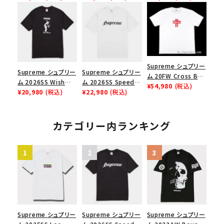
Box Logo Tee ファ
ックスTシャツ ブラッ
ブラック
イヤーリリーフボック
ク
スロゴTシャツ ホワ
イト 白
Supreme シュプリー
Supreme シュプリー
Supreme シュプリー
ム 20FW Cross Box
ム 2026SS Wish
ム 2026SS Speed
Logo Tee クロスボ
¥54,980
(税込)
Tee ウィッシュTシ
¥20,980
(税込)
Tee スピードTシャツ
¥22,980
(税込)
ックスロゴＴシャツ ホ
ャツ ブラック
ホワイト
ワイト
カテゴリー内ランキング
Supreme シュプリー
Supreme シュプリー
Supreme シュプリー