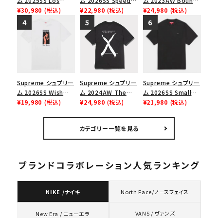
ム 2025SS Los
ム 2026SS Speed
ム 2023AW Bounty
Angeles Fire Relief
¥30,980
(税込)
Tee スピードTシャツ
¥22,980
(税込)
Hunter Skulls Tee
¥24,980
(税込)
Box Logo Tee ファ
ブラック
バウンティハンタース
イヤーリリーフボック
カルズTシャツ ブラッ
スロゴTシャツ ホワ
ク 黒
イト 白
Supreme シュプリー
Supreme シュプリー
Supreme シュプリー
ム 2026SS Wish
ム 2024AW The
ム 2026SS Small
Tee ウィッシュTシ
¥19,980
(税込)
North Face S/S
¥24,980
(税込)
Box Tee スモールボ
¥21,980
(税込)
ャツ ホワイト
Top Tee ノースフェ
ックスTシャツ ブラッ
イスショートスリーブ
ク
カテゴリー一覧を見る
トップTシャツ ブラッ
ク 黒
ブランドコラボレーション人気ランキング
NIKE /ナイキ
North Face/ノースフェイス
VANS / ヴァンズ
New Era / ニューエラ