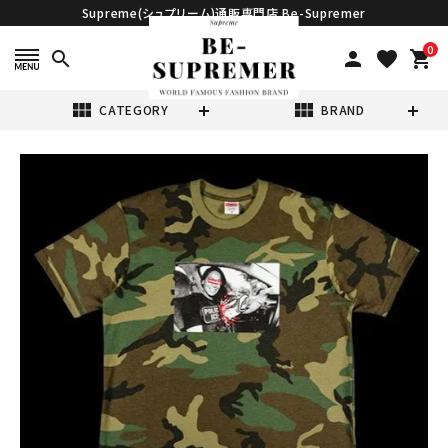
Supreme(シュプリーム)通販専門店 Be-Supremer
0
search
person
favorite
shopping_cart
view_module
view_module
CATEGORY
BRAND
search
Supreme シュプ
リーム 20FW
ANTIHERO Ice
¥18,980
(税込)
Tee アンタイヒー
ローアイスTシャ