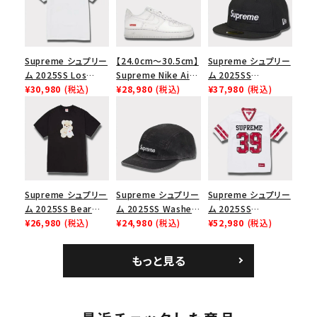
Supreme シュプリー
【24.0cm～30.5cm】
Supreme シュプリー
ム 2025SS Los
Supreme Nike Air
ム 2025SS
Angeles Fire Relief
¥30,980
(税込)
Force 1 Low シュプ
¥28,980
(税込)
Championship Box
¥37,980
(税込)
Box Logo Tee ファ
リーム ナイキエアフォ
Logo New Era Cap
イヤーリリーフボック
ース１スニーカー シ
チャンピオンシップボ
スロゴTシャツ ホワ
ューズ ホワイト
ックスロゴニューエラ
イト 白
キャップ ブラック 黒
Supreme シュプリー
Supreme シュプリー
Supreme シュプリー
ム 2025SS Bear
ム 2025SS Washed
ム 2025SS
Tee ベア Tシャツ ブ
¥26,980
(税込)
Chino Twill Camp
¥24,980
(税込)
Bandana Football
¥52,980
(税込)
ラック 黒
Cap ウォッシュチノツ
Jersey バンダナ フッ
イルキャンプキャップ
トボール ジャージ ホ
もっと見る
ブラック 黒
ワイト