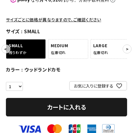
パンツ・ショーツ
アクセサリー
サイズごとに価格が異なりますので、ご確認ください
COLLABORATION BRAND
サイズ
SMALL
SEASON
SMALL
MEDIUM
LARGE
残りわずか
在庫切れ
在庫切れ
CONTENTS
カラー
ウッドランドカモ
ACCOUNT MENU
ようこそ ゲスト 様
お気に入りに登録する
meeting_room
person
ログイン
会員登録
カートに入れる
Follow us