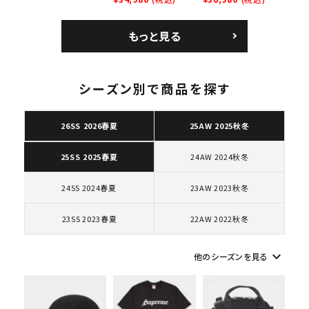
ー ブラウン
Low SP ナイキ SB
Bag ナイキレザーシ
エアマックス2 CB 94
ョルダーバッグ ブラッ
もっと見る
ロー SP ホワイト
ク 黒
シーズン別で商品を探す
キーワードから探す
26SS 2026春夏
25AW 2025秋冬
search
24AW 2024秋冬
25SS 2025春夏
人気ワード
2026SS
2025AW
2025SS
Tシャツ・ロングスリーブ
キャップ・ハット
パーカー・クルーネック
24SS 2024春夏
23AW 2023秋冬
ショルダー・ウエストバッグ
ボックスロゴ
ブラックスウェット
カテゴリーから探す
23SS 2023春夏
22AW 2022秋冬
コラボレーションブランドから探す
keyboard_arrow_down
他のシーズンを見る
シーズンから探す