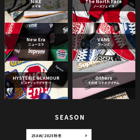
NIKE
The North Face
ナイキ
ノースフェイス
New Era
VANS
ニューエラ
ヴァンズ
HYSTERIC GLAMOUR
Others
ヒステリックグラマー
その他コラボアイテム
SEASON
25AW/2025秋冬