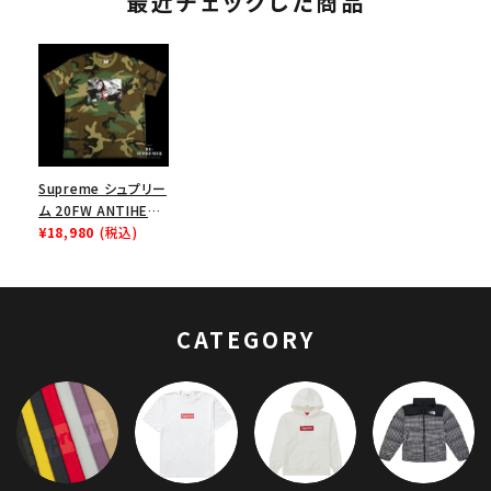
最近チェックした商品
Supreme シュプリー
ム 20FW ANTIHERO
Ice Tee アンタイヒ
¥18,980
(税込)
ーローアイスTシャツ
ウッドランドカモ
CATEGORY