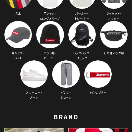
ALL
Tシャツ・
パーカー・
ジャケット・
ロングスリーブ
トレーナー
アウター
キャップ・
ニット帽・
バックパック・
その他バッグ類
ハット
ビーニー
リュック
スニーカー・
パンツ・
アクセサリー
ブーツ
ショーツ
BRAND