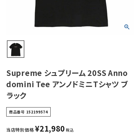
Tシャツ ブラック
NEW ITEMS
CATEGORY
Tシャツ・ロングスリーブ
パーカー・トレーナー
ジャケット・アウター
Supreme シュプリーム 20SS Anno
キャップ・ハット
domini Tee アンノドミニTシャツ ブ
ニット帽・ビーニー
ラック
バックパック・リュック
商品番号
152199574
その他バッグ類
¥
21,980
当店特別価格
スニーカー・ブーツ
税込