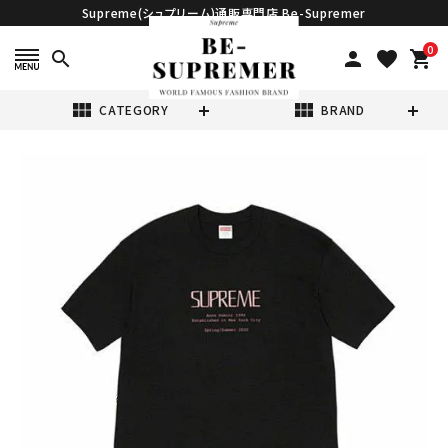
Supreme(シュプリーム)通販専門店 Be-Supremer
0
search
person
favorite
shopping_cart
view_module
view_module
CATEGORY
BRAND
search
Supreme シュプ
リーム 20SS
Anno domini
¥20,980
(税込)
Tee アンノドミニ