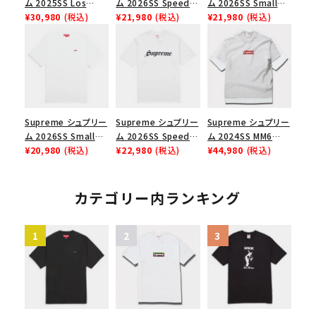
ム 2025SS Los
ム 2026SS Speed
ム 2026SS Small
Angeles Fire Relief
¥30,980
(税込)
Tee スピードTシャツ
¥21,980
(税込)
Box Tee スモールボ
¥21,980
(税込)
Box Logo Tee ファ
ブラック
ックスTシャツ ブラッ
イヤーリリーフボック
ク
スロゴTシャツ ホワ
イト 白
Supreme シュプリー
Supreme シュプリー
Supreme シュプリー
ム 2026SS Small
ム 2026SS Speed
ム 2024SS MM6
Box Tee スモールボ
¥20,980
(税込)
Tee スピードTシャツ
¥22,980
(税込)
Maison Margiela
¥44,980
(税込)
ックスTシャツ ホワイ
ホワイト
Box Logo Tee MM6
ト
メゾンマルジェラボッ
クスロゴTシャツ ホ
カテゴリー内ランキング
ワイト 白