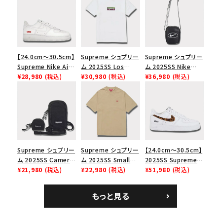
【24.0cm～30.5cm】
Supreme シュプリー
Supreme シュプリー
Supreme Nike Air
ム 2025SS Los
ム 2025SS Nike
Force 1 Low シュプ
¥28,980
(税込)
Angeles Fire Relief
¥30,980
(税込)
Leather Shoulder
¥36,980
(税込)
リーム ナイキエアフォ
Box Logo Tee ファ
Bag ナイキレザーシ
ース１スニーカー シ
イヤーリリーフボック
ョルダーバッグ ブラッ
ューズ ホワイト
スロゴTシャツ ホワ
ク 黒
イト 白
Supreme シュプリー
Supreme シュプリー
【24.0cm～30.5cm】
ム 2025SS Camera
ム 2025SS Small
2025SS Supreme
Bag + Mini Pouch
¥21,980
(税込)
Box Tee スモールボ
¥22,980
(税込)
GOODENOUGH
¥51,980
(税込)
カメラバッグ ミニポー
ックスTシャツ タン
Nike Air Force 1
チ ブラック 黒
Low AF1 シュプリー
もっと見る
ムグッドイナフ ナイキ
エアフォース１スニー
カー シューズ ホワイ