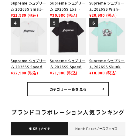
Supreme シュプリー
Supreme シュプリー
Supreme シュプリー
ム 2026SS Small
ム 2025SS Los
ム 2026SS Wish
Box Tee スモールボ
¥21,980
(税込)
Angeles Fire Relief
¥30,980
(税込)
Tee ウィッシュTシ
¥20,980
(税込)
ックスTシャツ ブラッ
Box Logo Tee ファ
ャツ ブラック
ク
イヤーリリーフボック
スロゴTシャツ ホワ
イト 白
Supreme シュプリー
Supreme シュプリー
Supreme シュプリー
ム 2026SS Speed
ム 2026SS Speed
ム 2026SS Skunk
Tee スピードTシャツ
¥22,980
(税込)
Tee スピードTシャツ
¥21,980
(税込)
Tee スカンクTシャツ
¥18,980
(税込)
ホワイト
ブラック
ミント
カテゴリー一覧を見る
ブランドコラボレーション人気ランキング
NIKE /ナイキ
North Face/ノースフェイス