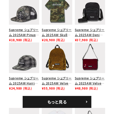
Supreme シュプリー
Supreme シュプリー
Supreme シュプリー
ム 2025AW Pinup
ム 2025AW Skull
ム 2025AW Denim
Mesh Back 5-Panel
¥18,980
(税込)
Tee スカル Tシャ
¥20,980
(税込)
Shoulder Bag デニ
¥37,980
(税込)
Capピンアップ メッシ
ツ ウッドランドカモ
ム ショルダーバッグ
ュバック 5パネルキャ
ブラック
ップ トゥルーティン
バーHTC フォールカ
モ
Supreme シュプリー
Supreme シュプリー
Supreme シュプリー
ム 2025AW Harris
ム 2025AW Velvet
ム 2025AW Velvet
Tweed Camp Cap
¥24,980
(税込)
Backpack ベルベッ
¥55,980
(税込)
Small Messenger
¥48,980
(税込)
ハリスツイード キャ
ト バックパック タンレ
Bag ベルベット スモ
ンプキャップ ブラック
オパード
ール メッセンジャー
もっと見る
バッグ レッドレオパー
ド