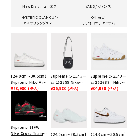
VANS / ヴァンズ
New Era / ニューエラ
HYSTERIC GLAMOUR/
Others/
ヒステリックグラマー
その他コラボアイテム
【24.0cm～30.5cm】
Supreme シュプリー
Supreme シュプリー
Supreme Nike Air
ム 2025SS Nike
ム 2026SS Nike
Force 1 Low シュプ
¥28,980
(税込)
Leather Shoulder
¥36,980
(税込)
SB Air Max 2 CB 94
¥34,980
(税込)
リーム ナイキエアフォ
Bag ナイキレザーシ
Low SP ナイキ SB
ース１スニーカー シ
ョルダーバッグ ブラッ
エアマックス2 CB 94
ューズ ホワイト
ク 黒
ロー SP ホワイト
Supreme 21FW
Nike Cross Trainer
【24.0cm～30.5cm】
【24.0cm～30.5cm】