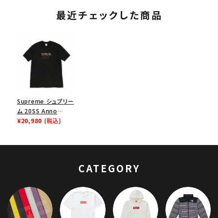
ト
最近チェックした商品
Supreme シュプリー
ム 20SS Anno
domini Tee アンノ
¥20,980
(税込)
ドミニTシャツ ブラッ
ク
CATEGORY