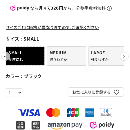
パンツ・ショーツ
なら
月々7,326円
から。分割手数料無料
アクセサリー
COLLABORATION BRAND
サイズごとに価格が異なりますので、ご確認ください
サイズ
SMALL
SEASON
SMALL
MEDIUM
LARGE
CONTENTS
在庫切れ
残りわずか
残りわずか
ACCOUNT MENU
カラー
ブラック
ようこそ ゲスト 様
お気に入りに登録する
meeting_room
person
ログイン
会員登録
Follow us