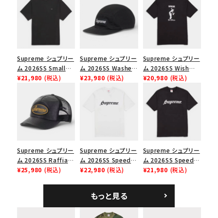
シーズンから探す
並び順
Supreme シュプリー
Supreme シュプリー
Supreme シュプリー
価格から探す
ム 2026SS Small
ム 2026SS Washed
ム 2026SS Wish
Box Tee スモールボ
¥21,980
(税込)
Chino Twill Camp
¥23,980
(税込)
Tee ウィッシュTシ
¥20,980
(税込)
円 ～
円
ックスTシャツ ブラッ
Cap ウォッシュド チ
ャツ ブラック
ク
ノツイル キャンプキャ
在庫のない商品を表示する
ップ ブラック
絞り込んで検索する
Supreme シュプリー
Supreme シュプリー
Supreme シュプリー
ム 2026SS Raffia
ム 2026SS Speed
ム 2026SS Speed
Mesh Back 5-Panel
¥25,980
(税込)
Tee スピードTシャツ
¥22,980
(税込)
Tee スピードTシャツ
¥21,980
(税込)
ラフィアメッシュバック
ホワイト
ブラック
5パネルキャップ ブラ
もっと見る
ック