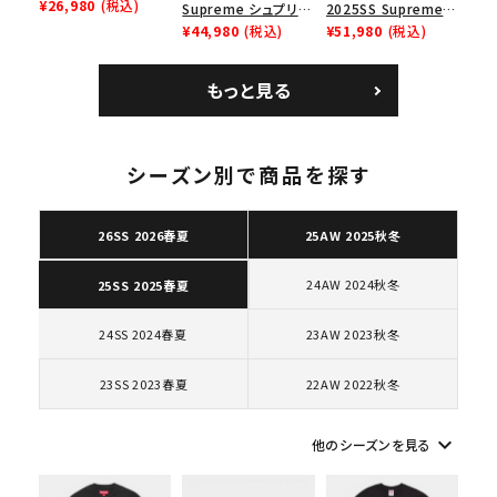
Low ナイキクロスト
¥26,980
(税込)
Supreme シュプリー
2025SS Supreme
レイナーロウ シュー
ム 2023AW Nike
¥44,980
(税込)
GOODENOUGH
¥51,980
(税込)
ズ ブラック
Courtposite ナイキ
Nike Air Force 1
コートポジット スニー
Low AF1 シュプリー
もっと見る
カー ホワイト 白
ムグッドイナフ ナイキ
エアフォース１スニー
カー シューズ ホワイ
ト
シーズン別で商品を探す
キーワードから探す
26SS 2026春夏
25AW 2025秋冬
search
人気ワード
2026SS
2025AW
2025SS
Tシャツ・ロングスリーブ
24AW 2024秋冬
25SS 2025春夏
キャップ・ハット
パーカー・クルーネック
ショルダー・ウエストバッグ
ボックスロゴ
ブラックスウェット
24SS 2024春夏
23AW 2023秋冬
カテゴリーから探す
23SS 2023春夏
22AW 2022秋冬
コラボレーションブランドから探す
keyboard_arrow_down
他のシーズンを見る