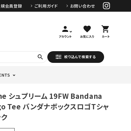
新規会員登録
ご利用ガイド
お問い合わせ
person
favorite
shopping_cart
アカウント
お気に入り
カート
search
絞り込んで検索する
ENTS
me シュプリーム 19FW Bandana
ogo Tee バンダナボックスロゴTシャ
ック