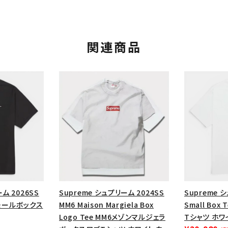
関連商品
カテゴリーから探す
コラボレーションブ
rch
ム 2026SS
Supreme シュプリーム 2024SS
Supreme 
 スモールボックス
MM6 Maison Margiela Box
Small Bo
価格から探す
人気ワード
Logo Tee MM6メゾンマルジェラ
Tシャツ ホワ
2026SS
2025AW
2025S