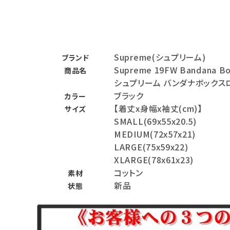
バックパック・リュック
その他バッグ類
Supreme(シュプリーム)
ブランド
スニーカー・ブーツ
Supreme 19FW Bandana Bo
商品名
パンツ・ショーツ
シュプリーム バンダナボックス
ブラック
カラー
アクセサリー
【着丈x身幅x袖丈(cm)】
サイズ
SMALL(69x55x20.5)
COLLABORATION BRAND
MEDIUM(72x57x21)
LARGE(75x59x22)
SEASON
XLARGE(78x61x23)
コットン
素材
CONTENTS
新品
状態
ACCOUNT MENU
ようこそ ゲスト 様