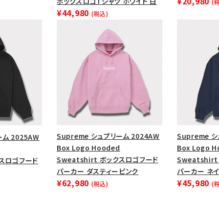
¥20,980
ボックスロゴTシャツ ホワイト 白
(
円 ～
円
¥44,980
Tシャツ・ロングスリーブ
キャ
(税込)
パーカー・クルーネック
ショル
ボックスロゴ
ブラックスウェッ
在庫のない商品を表示する
絞り込んで検索する
Supreme シュプリーム 2024AW
Supreme 
ーム 2025AW
Box Logo Hooded
Box Logo 
Sweatshirt ボックスロゴフード
Sweatshi
ックスロゴフード
パーカー ダスティーピンク
パーカー ネイ
¥62,980
¥45,980
(税込)
(