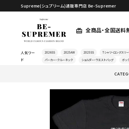
Supreme(シュプリーム)通販専門店 Be-Supremer
全商品・全国送料
card_giftcard
人気ワー
2026SS
2025AW
2025SS
Tシャツ・ロングスリー
ド
パーカー・クルーネック
ショルダー・ウエストバッグ
ボッ
CATEG
search