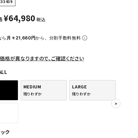
533439
¥
64,980
格
税込
なら
月々21,660円
から。分割手数料無料
価格が異なりますので、ご確認ください
ALL
MEDIUM
LARGE
残りわずか
残りわずか
ラック