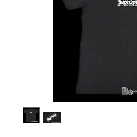
Supreme
シュプリー
ム 19FW
¥55,980
Bandana
(税込)
Box
Logo
Tee バン
ダナボック
スロゴTシ
ャツ ブラッ
NEW ITEMS
ク
CATEGORY
Tシャツ・ロングスリーブ
パーカー・トレーナー
ジャケット・アウター
キャップ・ハット
ニット帽・ビーニー