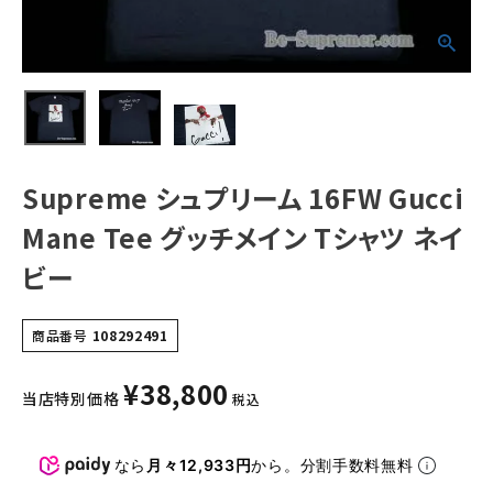
NEW ITEMS
CATEGORY
Tシャツ・ロングスリーブ
パーカー・トレーナー
Supreme シュプリーム 16FW Gucci
ジャケット・アウター
Mane Tee グッチメイン Tシャツ ネイ
ビー
キャップ・ハット
ニット帽・ビーニー
商品番号
108292491
バックパック・リュック
¥
38,800
当店特別価格
税込
その他バッグ類
スニーカー・ブーツ
なら
月々12,933円
から。分割手数料無料
パンツ・ショーツ