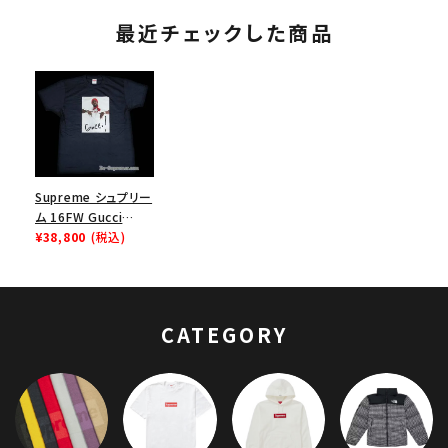
最近チェックした商品
Supreme シュプリー
ム 16FW Gucci
Mane Tee グッチメ
¥38,800
(税込)
イン Tシャツ ネイビ
ー
CATEGORY