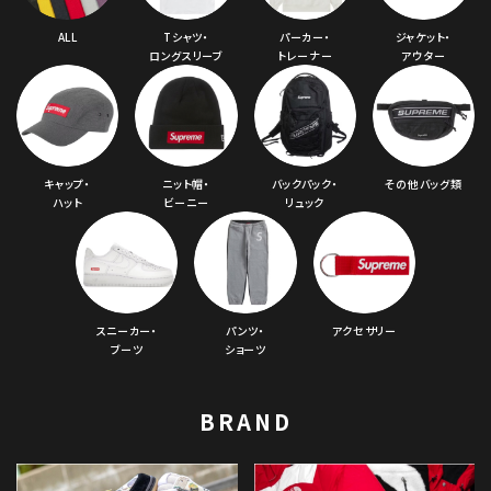
ALL
Tシャツ・
パーカー・
ジャケット・
ロングスリーブ
トレーナー
アウター
キャップ・
ニット帽・
バックパック・
その他バッグ類
ハット
ビーニー
リュック
スニーカー・
パンツ・
アクセサリー
ブーツ
ショーツ
BRAND