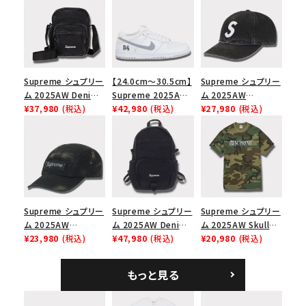
Supreme シュプリー
【24.0cm～30.5cm】
Supreme シュプリー
ム 2025AW Denim
Supreme 2025AW
ム 2025AW
Shoulder Bag デニ
¥37,980
(税込)
Nike SB Dunk Low
¥42,980
(税込)
Pigment Coated
¥27,980
(税込)
ム ショルダーバッグ
ナイキ SB ダンク ロ
2-Tone S Logo 6-
ブラック
ー スニーカー ホワイ
Panel Cap ピグメン
ト
トコーテッド 2トーン
エスロゴ 6パネルキャ
ップ ブラック
Supreme シュプリー
Supreme シュプリー
Supreme シュプリー
ム 2025AW
ム 2025AW Denim
ム 2025AW Skull
Overdyed Camp
¥23,980
(税込)
Backpack デニム バ
¥47,980
(税込)
Tee スカル Tシャ
¥20,980
(税込)
Cap オーバーダイド
ックパック ブラック
ツ ウッドランドカモ
キャンプキャップ ブ
もっと見る
ラック