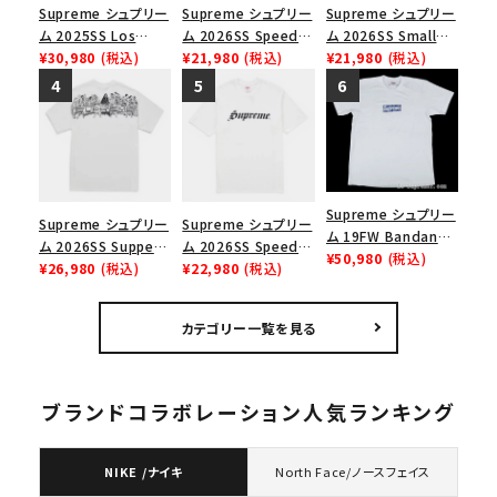
Supreme シュプリー
Supreme シュプリー
Supreme シュプリー
ム 2025SS Los
ム 2026SS Speed
ム 2026SS Small
Angeles Fire Relief
¥30,980
(税込)
Tee スピードTシャツ
¥21,980
(税込)
Box Tee スモールボ
¥21,980
(税込)
Box Logo Tee ファ
ブラック
ックスTシャツ ブラッ
イヤーリリーフボック
ク
スロゴTシャツ ホワ
イト 白
Supreme シュプリー
Supreme シュプリー
Supreme シュプリー
ム 19FW Bandana
ム 2026SS Supper
ム 2026SS Speed
Box Logo Tee バン
¥50,980
(税込)
Tee サパーTシャツ
¥26,980
(税込)
Tee スピードTシャツ
¥22,980
(税込)
ダナボックスロゴTシ
ホワイト
ホワイト
ャツ ホワイト
カテゴリー一覧を見る
ブランドコラボレーション人気ランキング
NIKE /ナイキ
North Face/ノースフェイス