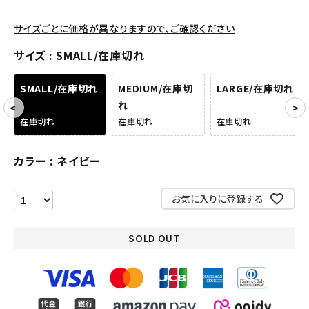
アクセサリー
サイズごとに価格が異なりますので、ご確認ください
サイズ
SMALL/在庫切れ
COLLABORATION BRAND
SMALL/在庫切れ
MEDIUM/在庫切
LARGE/在庫切れ
SEASON
れ
在庫切れ
在庫切れ
在庫切れ
CONTENTS
カラー
ネイビー
ACCOUNT MENU
ようこそ ゲスト 様
お気に入りに登録する
meeting_room
person
ログイン
会員登録
SOLD OUT
Follow us