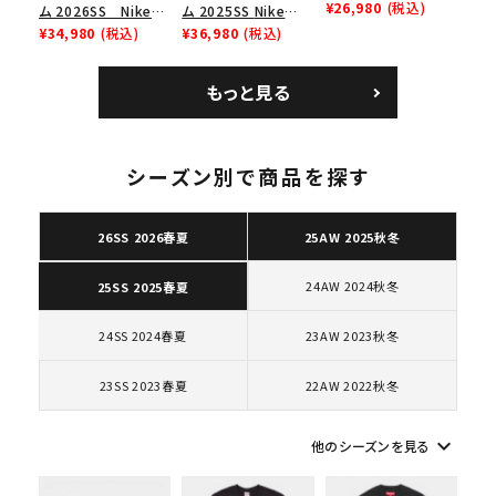
Low ナイキクロスト
¥26,980
(税込)
ム 2026SS Nike
ム 2025SS Nike
レイナーロウ シュー
SB Air Max 2 CB 94
¥34,980
(税込)
Leather Shoulder
¥36,980
(税込)
ズ ブラック
Low SP ナイキ SB
Bag ナイキレザーシ
エアマックス2 CB 94
ョルダーバッグ ブラッ
もっと見る
ロー SP ホワイト
ク 黒
シーズン別で商品を探す
キーワードから探す
search
26SS 2026春夏
25AW 2025秋冬
人気ワード
2026SS
2025AW
2025SS
Tシャツ・ロングスリーブ
24AW 2024秋冬
25SS 2025春夏
キャップ・ハット
パーカー・クルーネック
ショルダー・ウエストバッグ
ボックスロゴ
ブラックスウェット
24SS 2024春夏
23AW 2023秋冬
カテゴリーから探す
23SS 2023春夏
22AW 2022秋冬
コラボレーションブランドから探す
keyboard_arrow_down
他のシーズンを見る
シーズンから探す