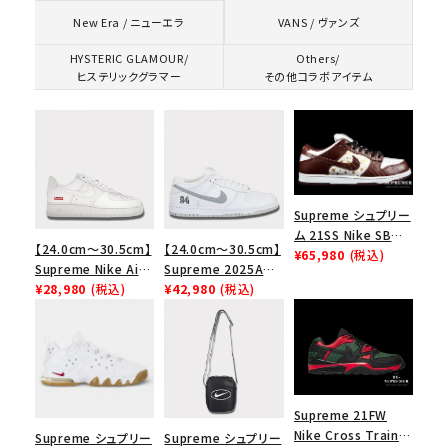
VANS / ヴァンズ
New Era / ニューエラ
HYSTERIC GLAMOUR/
Others/
ヒステリックグラマー
その他コラボアイテム
Supreme シュプリー
ム 21SS Nike SB
【24.0cm～30.5cm】
【24.0cm～30.5cm】
Dunk Low ナイキSB
¥65,980
(税込)
Supreme Nike Air
Supreme 2025AW
ダンクロウ スニーカ
Force 1 Low シュプ
¥28,980
(税込)
Nike SB Dunk Low
¥42,980
(税込)
ー ブラウン
リーム ナイキエアフォ
ナイキ SB ダンク ロ
ース１スニーカー シ
ー スニーカー ホワイ
ューズ ホワイト
ト
Supreme 21FW
Nike Cross Trainer
Supreme シュプリー
Supreme シュプリー