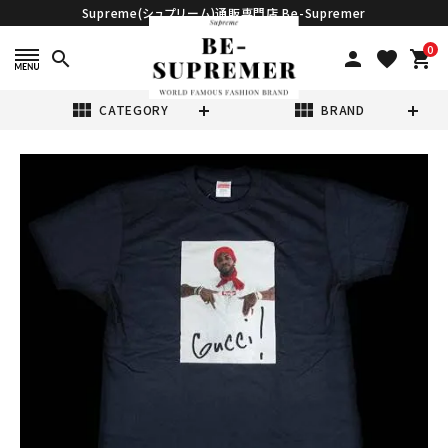
Supreme(シュプリーム)通販専門店 Be-Supremer
0
search
person
favorite
shopping_cart
view_module
view_module
CATEGORY
BRAND
search
Supreme シュプ
リーム 16FW
Gucci Mane
¥38,800
(税込)
Tee グッチメイン
Tシャツ ネイビー