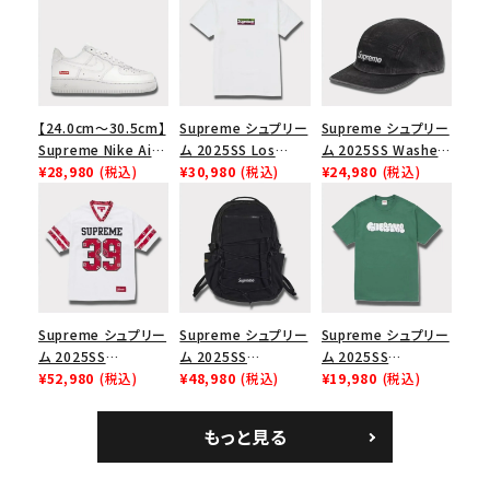
【24.0cm～30.5cm】
Supreme シュプリー
Supreme シュプリー
Supreme Nike Air
ム 2025SS Los
ム 2025SS Washed
Force 1 Low シュプ
¥28,980
(税込)
Angeles Fire Relief
¥30,980
(税込)
Chino Twill Camp
¥24,980
(税込)
リーム ナイキエアフォ
Box Logo Tee ファ
Cap ウォッシュチノツ
ース１スニーカー シ
イヤーリリーフボック
イルキャンプキャップ
ューズ ホワイト
スロゴTシャツ ホワ
ブラック 黒
イト 白
Supreme シュプリー
Supreme シュプリー
Supreme シュプリー
ム 2025SS
ム 2025SS
ム 2025SS
Bandana Football
¥52,980
(税込)
Backpack バックパッ
¥48,980
(税込)
Homerun Tee ホー
¥19,980
(税込)
Jersey バンダナ フッ
ク ブラック 黒
ムランTシャツ ライト
トボール ジャージ ホ
パイン
もっと見る
ワイト