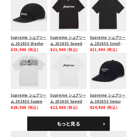
並び順
Supreme シュプリー
Supreme シュプリー
Supreme シュプリー
価格から探す
ム 2026SS Washed
ム 2026SS Speed
ム 2026SS Small
円 ～
円
Chino Twill Camp
¥23,980
(税込)
Tee スピードTシャツ
¥21,980
(税込)
Box Tee スモールボ
¥21,980
(税込)
Cap ウォッシュド チ
ブラック
ックスTシャツ ブラッ
ノツイル キャンプキャ
ク
在庫のない商品を表示する
ップ ブラック
絞り込んで検索する
Supreme シュプリー
Supreme シュプリー
Supreme シュプリー
ム 2026SS Supper
ム 2026SS Speed
ム 2026SS Sequin
Tee サパーTシャツ
¥26,980
(税込)
Tee スピードTシャツ
¥22,980
(税込)
Denim Classic
¥24,980
(税込)
ホワイト
ホワイト
Logo 6-Panel シ
ークインデニム クラ
もっと見る
シックロゴ 6パネルキ
ャップ ブラック