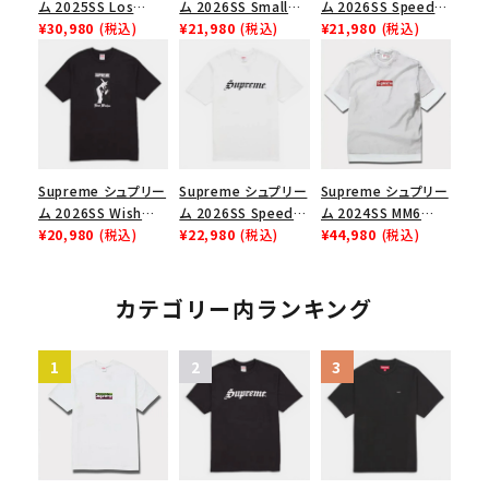
ム 2025SS Los
ム 2026SS Small
ム 2026SS Speed
Angeles Fire Relief
¥30,980
(税込)
Box Tee スモールボ
¥21,980
(税込)
Tee スピードTシャツ
¥21,980
(税込)
Box Logo Tee ファ
ックスTシャツ ブラッ
ブラック
イヤーリリーフボック
ク
スロゴTシャツ ホワ
イト 白
Supreme シュプリー
Supreme シュプリー
Supreme シュプリー
ム 2026SS Wish
ム 2026SS Speed
ム 2024SS MM6
Tee ウィッシュTシ
¥20,980
(税込)
Tee スピードTシャツ
¥22,980
(税込)
Maison Margiela
¥44,980
(税込)
ャツ ブラック
ホワイト
Box Logo Tee MM6
メゾンマルジェラボッ
クスロゴTシャツ ホ
カテゴリー内ランキング
ワイト 白