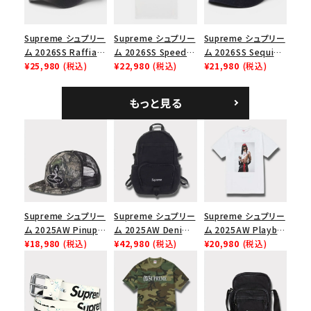
Supreme シュプリー
Supreme シュプリー
Supreme シュプリー
ム 2026SS Raffia
ム 2026SS Speed
ム 2026SS Sequin
Mesh Back 5-Panel
¥25,980
(税込)
Tee スピードTシャツ
¥22,980
(税込)
Denim Classic
¥21,980
(税込)
ラフィアメッシュバック
ホワイト
Logo 6-Panel シ
5パネルキャップ ブラ
ークインデニム クラ
もっと見る
ック
シックロゴ 6パネルキ
ャップ ブラック
Supreme シュプリー
Supreme シュプリー
Supreme シュプリー
ム 2025AW Pinup
ム 2025AW Denim
ム 2025AW Playboi
Mesh Back 5-Panel
¥18,980
(税込)
Backpack デニム バ
¥42,980
(税込)
Carti Tee プレイボ
¥20,980
(税込)
Capピンアップ メッシ
ックパック ブラック
ーイカーティ Tシャツ
ュバック 5パネルキャ
ホワイト
ップ トゥルーティン
バーHTC フォールカ