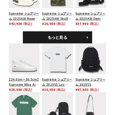
モ
Supreme シュプリー
Supreme シュプリー
Supreme シュプリー
ム 2025AW Repeat
ム 2025AW Skull
ム 2025AW Denim
Leather Belt リピー
¥42,980
(税込)
Tee スカル Tシャ
¥20,980
(税込)
Shoulder Bag デニ
¥37,980
(税込)
ト レザー ベルト フロ
ツ ウッドランドカモ
ム ショルダーバッグ
ーラル
ブラック
もっと見る
【24.0cm～30.5cm】
Supreme シュプリー
Supreme シュプリー
Supreme Nike Air
ム 2025SS Los
ム 2025SS
Force 1 Low シュプ
¥28,980
(税込)
Angeles Fire Relief
¥30,980
(税込)
Backpack バックパッ
¥47,980
(税込)
リーム ナイキエアフォ
Box Logo Tee ファ
ク ブラック 黒
ース１スニーカー シ
イヤーリリーフボック
ューズ ホワイト
スロゴTシャツ ホワ
イト 白