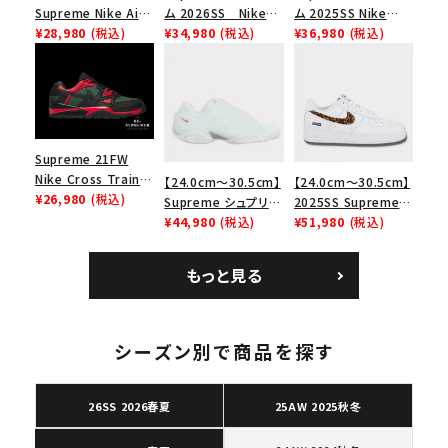
Supreme Nike Air
ム 2026SS Nike
ム 2025SS Nike
Force 1 Low シュプ
¥28,980
(税込)
SB Air Max 2 CB 94
¥34,980
(税込)
Leather Shoulder
¥36,980
(税込)
キーワードから探す
リーム ナイキエアフォ
Low SP ナイキ SB
Bag ナイキレザーシ
ース１スニーカー シ
エアマックス2 CB 94
ョルダーバッグ ブラッ
search
ューズ ホワイト
ロー SP ホワイト
ク 黒
人気ワード
2026SS
2025AW
2025SS
Tシャツ・ロングスリーブ
キャップ・ハット
パーカー・クルーネック
Supreme 21FW
ショルダー・ウエストバッグ
ボックスロゴ
ブラックスウェット
Nike Cross Trainer
【24.0cm～30.5cm】
【24.0cm～30.5cm】
カテゴリーから探す
Low ナイキクロスト
¥26,980
(税込)
Supreme シュプリー
2025SS Supreme
レイナーロウ シュー
ム 2023AW Nike
¥44,980
(税込)
GOODENOUGH
¥51,980
(税込)
ズ ブラック
Courtposite ナイキ
Nike Air Force 1
コラボレーションブランドから探す
コートポジット スニー
Low AF1 シュプリー
もっと見る
カー ホワイト 白
ムグッドイナフ ナイキ
エアフォース１スニー
カー シューズ ホワイ
シーズンから探す
ト
シーズン別で商品を探す
並び順
26SS 2026春夏
25AW 2025秋冬