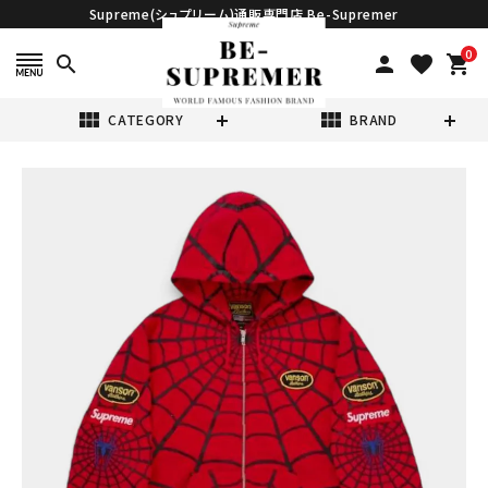
Supreme(シュプリーム)通販専門店 Be-Supremer
0
search
person
favorite
shopping_cart
view_module
view_module
CATEGORY
BRAND
search
Supreme シュプ
リーム 2026SS
Vanson
¥94,980
(税込)
Leathers