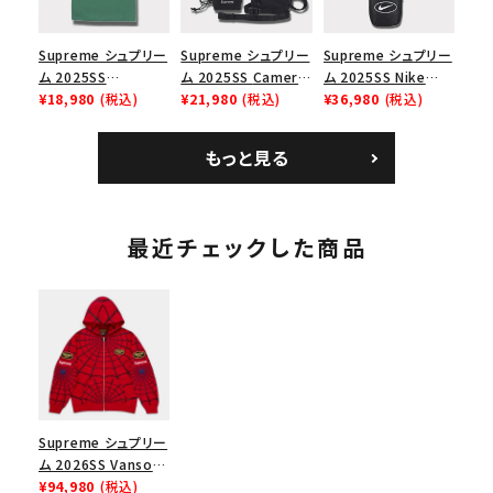
Supreme シュプリー
Supreme シュプリー
Supreme シュプリー
ム 2025SS
ム 2025SS Camera
ム 2025SS Nike
Homerun Tee ホー
¥18,980
(税込)
Bag + Mini Pouch
¥21,980
(税込)
Leather Shoulder
¥36,980
(税込)
ムランTシャツ ライト
カメラバッグ ミニポー
Bag ナイキレザーシ
パイン
チ ブラック 黒
ョルダーバッグ ブラッ
もっと見る
ク 黒
最近チェックした商品
Supreme シュプリー
ム 2026SS Vanson
Leathers Spider-
¥94,980
(税込)