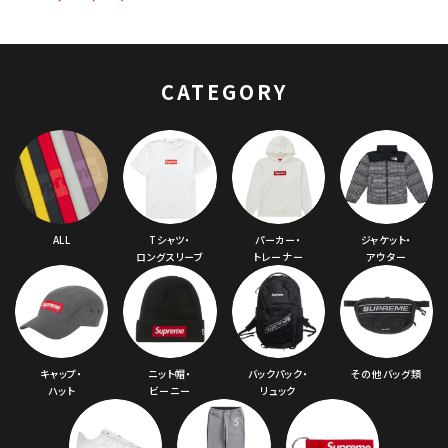
Man Zip Up
Hooded
Sweatshirt バンソ
ンレザーズ スパイダ
CATEGORY
ーマンジップアップフ
ーデッド スウェットパ
ーカー レッド
ALL
Tシャツ・
パーカー・
ジャケット・
ロングスリーブ
トレーナー
アウター
キャップ・
ニット帽・
バックパック・
その他バッグ類
ハット
ビーニー
リュック