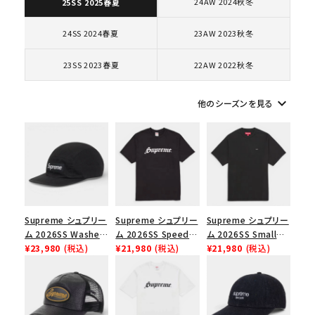
24AW 2024秋冬
価格から探す
25SS 2025春夏
円 ～
円
24SS 2024春夏
23AW 2023秋冬
在庫のない商品を表示する
23SS 2023春夏
22AW 2022秋冬
絞り込んで検索する
keyboard_arrow_down
他のシーズンを見る
Supreme シュプリー
Supreme シュプリー
Supreme シュプリー
ム 2026SS Washed
ム 2026SS Speed
ム 2026SS Small
Chino Twill Camp
¥23,980
(税込)
Tee スピードTシャツ
¥21,980
(税込)
Box Tee スモールボ
¥21,980
(税込)
Cap ウォッシュド チ
ブラック
ックスTシャツ ブラッ
ノツイル キャンプキャ
ク
ップ ブラック