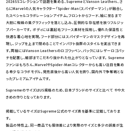
2026SSコレクションで話題を集める、SupremeとVanson Leathers、さ
らにMarvelの人気キャラクター「Spider-Man（スパイダーマン）」が融合し
たスペシャルコラボレーションアイテム。フロントからフード、袖に至るまで
大胆に蜘蛛の巣グラフィックを落とし込み、圧倒的な存在感を放つフルジッ
プパーカーです。 ボディには裏起毛フリース素材を採用し、優れた保温性と
快適な着心地を実現。フード部分にはスパイダーマンのマスクデザインを再
現し、ジップを上まで閉めることでインパクト抜群のスタイルを演出できま
す。両袖にはVanson Leathersのロゴワッペン、バックにはレザーロゴパッ
チを配置し、細部までこだわり抜かれた仕上がりとなっています。 Supreme
ファンはもちろん、MarvelやSpider-Manコレクターからも高い注目を集め
る希少なコラボモデル。発売直後から高い人気を誇り、国内外で争奪戦とな
ったプレミアムアイテムです。
SupremeのサイズはUS規格のため、日本ブランドのサイズと比べて やや大
きめの作りとなっております。
掲載しているサイズはSupreme公式のサイズ表を基準に記載しておりま
す。
製品の特性上、同一商品でも個体差により実際のサイズと多少の誤差が生