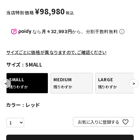
パンツ・ショーツ
¥
98,980
当店特別価格
税込
アクセサリー
COLLABORATION BRAND
なら
月々32,993円
から。分割手数料無料
SEASON
サイズごとに価格が異なりますので、ご確認ください
CONTENTS
サイズ
SMALL
ACCOUNT MENU
SMALL
MEDIUM
LARGE
ようこそ ゲスト 様
残りわずか
残りわずか
残りわずか
meeting_room
person
ログイン
会員登録
カラー
レッド
お気に入りに登録する
Follow us