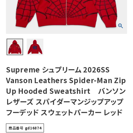
Spider-Man
Zip Up
Hooded
Sweatshirt バ
NEW ITEMS
ンソンレザーズ ス
パイダーマンジッ
プアップフーデッ
ド スウェットパー
CATEGORY
カー レッド
Tシャツ・ロングスリーブ
パーカー・トレーナー
ジャケット・アウター
Supreme シュプリーム 2026SS
キャップ・ハット
Vanson Leathers Spider-Man Zip
ニット帽・ビーニー
Up Hooded Sweatshirt バンソン
レザーズ スパイダーマンジップアップ
バックパック・リュック
フーデッド スウェットパーカー レッド
その他バッグ類
スニーカー・ブーツ
商品番号
gd16874