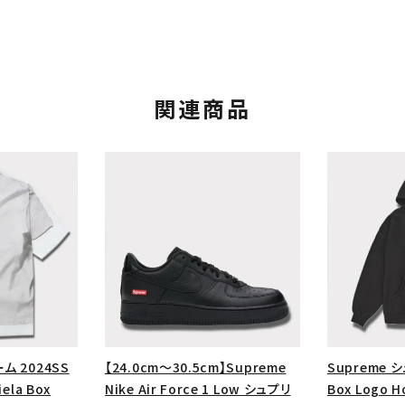
関連商品
カテゴリーから探す
コラボレーションブ
rch
ム 2024SS
【24.0cm～30.5cm】Supreme
Supreme 
価格から探す
人気ワード
ela Box
Nike Air Force 1 Low シュプリ
Box Logo 
2026SS
2025AW
2025S