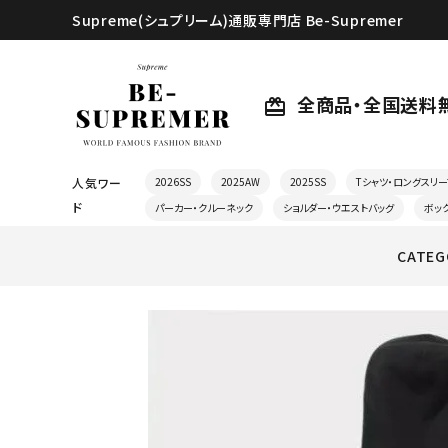
Supreme(シュプリーム)通販専門店 Be-Supremer
全商品・全国送料
card_giftcard
人気ワー
2026SS
2025AW
2025SS
Tシャツ・ロングスリー
ド
パーカー・クルーネック
ショルダー・ウエストバッグ
ボッ
CATEG
search