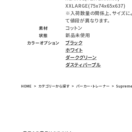
XXLARGE(75x74x65x637)
meeting_room
person
ログイン
会員登録
※入荷数量の関係上、サイズに
て値段が異なります。
コットン
素材
Follow us
新品未使用
状態
ブラック
カラーオプション
ホワイト
ダークグリーン
ダスティパープル
HOME
カテゴリーから探す
パーカー・トレーナー
Suprem