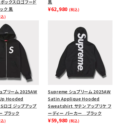
rt ボックスロゴフード
黒
¥62,980
ップ・ハット
ック 黒
(税込)
税込)
ダー・ウエストバッグ
ト
シュプリーム 2025AW
Supreme シュプリーム 2025AW
 Up Hooded
Satin Applique Hooded
rt Sロゴ ジップアップ
Sweatshirt サテン アップリケ フ
ー ブラック
ーディー パーカー ブラック
¥59,980
税込)
(税込)