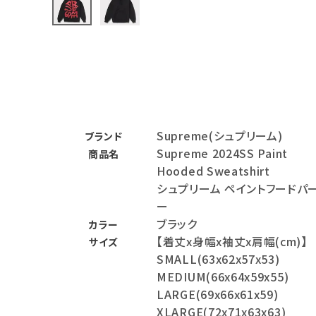
バックパック・リュック
その他バッグ類
スニーカー・ブーツ
パンツ・ショーツ
Supreme(シュプリーム)
ブランド
アクセサリー
Supreme 2024SS Paint
商品名
Hooded Sweatshirt
COLLABORATION BRAND
シュプリーム ペイントフードパ
ー
SEASON
ブラック
カラー
【着丈x身幅x袖丈x肩幅(cm)】
サイズ
CONTENTS
SMALL(63x62x57x53)
MEDIUM(66x64x59x55)
ACCOUNT MENU
LARGE(69x66x61x59)
ようこそ ゲスト 様
XLARGE(72x71x63x63)