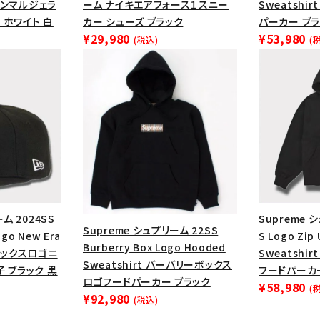
メゾンマルジェラ
ーム ナイキエアフォース１スニー
Sweatshi
円 ～
円
Tシャツ・ロングスリーブ
キャ
 ホワイト 白
カー シューズ ブラック
パーカー ブラ
¥29,980
¥53,980
(税込)
(
パーカー・クルーネック
ショル
ボックスロゴ
ブラックスウェッ
在庫のない商品を表示する
絞り込んで検索する
ム 2024SS
Supreme 
Supreme シュプリーム 22SS
ogo New Era
S Logo Zip
Burberry Box Logo Hooded
ボックスロゴニ
Sweatshi
Sweatshirt バーバリーボックス
 ブラック 黒
フードパーカ
ロゴフードパーカー ブラック
¥58,980
(
¥92,980
(税込)