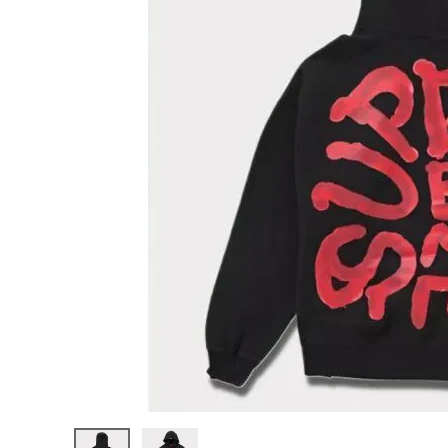
Supreme
シュプリー
ム
¥54,980
2024SS
(税込)
Paint
Hooded
Sweatsh
irt ペイン
トフードパ
ーカー ブ
NEW ITEMS
ラック 黒
CATEGORY
Tシャツ・ロングスリーブ
パーカー・トレーナー
ジャケット・アウター
キャップ・ハット
ニット帽・ビーニー