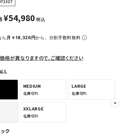
971327
¥
54,980
格
税込
なら
月々18,326円
から。分割手数料無料
価格が異なりますので、ご確認ください
ALL
MEDIUM
LARGE
在庫切れ
在庫切れ
XXLARGE
在庫切れ
ラック