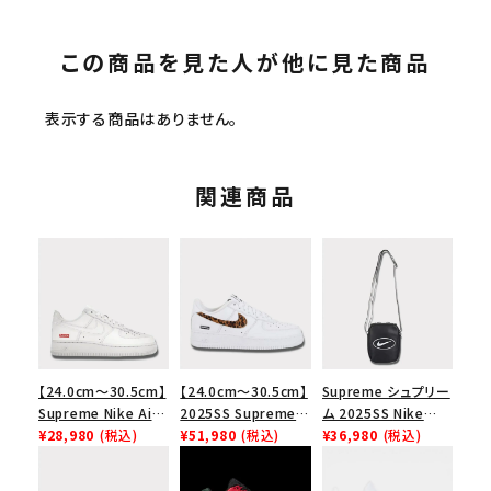
この商品を見た人が他に見た商品
表示する商品はありません。
関連商品
【24.0cm～30.5cm】
【24.0cm～30.5cm】
Supreme シュプリー
Supreme Nike Air
2025SS Supreme
ム 2025SS Nike
Force 1 Low シュプ
¥28,980
(税込)
GOODENOUGH
¥51,980
(税込)
Leather Shoulder
¥36,980
(税込)
リーム ナイキエアフォ
Nike Air Force 1
Bag ナイキレザーシ
ース１スニーカー シ
Low AF1 シュプリー
ョルダーバッグ ブラッ