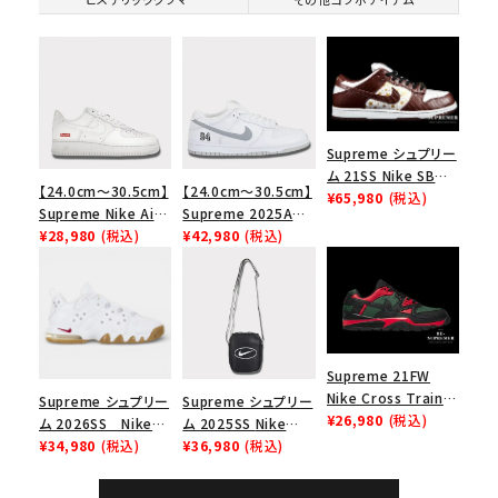
Supreme シュプリー
ム 21SS Nike SB
【24.0cm～30.5cm】
【24.0cm～30.5cm】
Dunk Low ナイキSB
¥65,980
(税込)
Supreme Nike Air
Supreme 2025AW
ダンクロウ スニーカ
Force 1 Low シュプ
¥28,980
(税込)
Nike SB Dunk Low
¥42,980
(税込)
ー ブラウン
リーム ナイキエアフォ
ナイキ SB ダンク ロ
ース１スニーカー シ
ー スニーカー ホワイ
ューズ ホワイト
ト
Supreme 21FW
Nike Cross Trainer
Supreme シュプリー
Supreme シュプリー
Low ナイキクロスト
¥26,980
(税込)
ム 2026SS Nike
ム 2025SS Nike
レイナーロウ シュー
SB Air Max 2 CB 94
¥34,980
(税込)
Leather Shoulder
¥36,980
(税込)
ズ ブラック
Low SP ナイキ SB
Bag ナイキレザーシ
エアマックス2 CB 94
ョルダーバッグ ブラッ