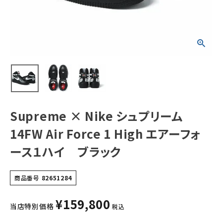
エアーフォース１
ハイ ブラック
NEW ITEMS
CATEGORY
Tシャツ・ロングスリーブ
パーカー・トレーナー
Supreme × Nike シュプリーム
ジャケット・アウター
14FW Air Force 1 High エアーフォ
キャップ・ハット
ース１ハイ ブラック
ニット帽・ビーニー
バックパック・リュック
商品番号
82651284
その他バッグ類
¥
159,800
当店特別価格
税込
スニーカー・ブーツ