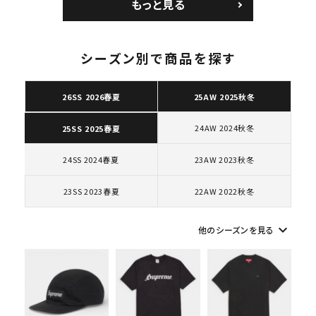
もっと見る
ロー SP ホワイト
ク 黒
シーズン別で商品を探す
26SS 2026春夏
25AW 2025秋冬
キーワードから探す
search
24AW 2024秋冬
25SS 2025春夏
人気ワード
2026SS
2025AW
2025SS
Tシャツ・ロングスリーブ
24SS 2024春夏
23AW 2023秋冬
キャップ・ハット
パーカー・クルーネック
ショルダー・ウエストバッグ
ボックスロゴ
ブラックスウェット
23SS 2023春夏
22AW 2022秋冬
カテゴリーから探す
keyboard_arrow_down
他のシーズンを見る
コラボレーションブランドから探す
シーズンから探す