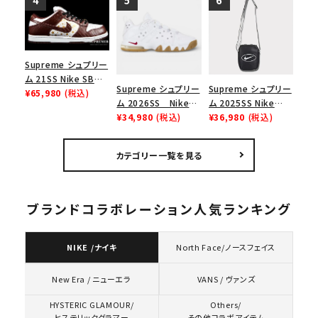
ャツ ホワイト
ース１スニーカー シ
ー スニーカー ホワイ
ューズ ホワイト
ト
Supreme シュプリー
ム 21SS Nike SB
Supreme シュプリー
Supreme シュプリー
Dunk Low ナイキSB
¥65,980
(税込)
ム 2026SS Nike
ム 2025SS Nike
ダンクロウ スニーカ
SB Air Max 2 CB 94
¥34,980
(税込)
Leather Shoulder
¥36,980
(税込)
ー ブラウン
Low SP ナイキ SB
Bag ナイキレザーシ
エアマックス2 CB 94
ョルダーバッグ ブラッ
カテゴリー一覧を見る
ロー SP ホワイト
ク 黒
ブランドコラボレーション人気ランキング
NIKE /ナイキ
North Face/ノースフェイス
VANS / ヴァンズ
New Era / ニューエラ
HYSTERIC GLAMOUR/
Others/
ヒステリックグラマー
その他コラボアイテム