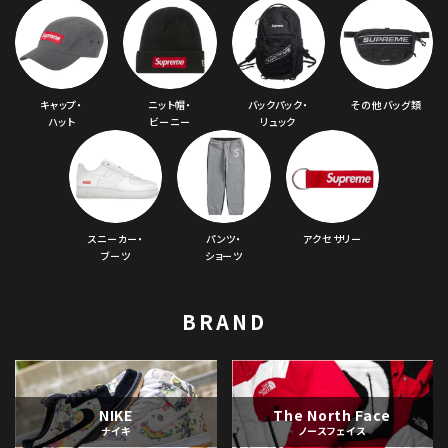
キャップ・
ニット帽・
バックパック・
その他バッグ類
ハット
ビーニー
リュック
スニーカー・
パンツ・
アクセサリー
ブーツ
ショーツ
BRAND
NIKE
The North Face
ナイキ
ノースフェイス