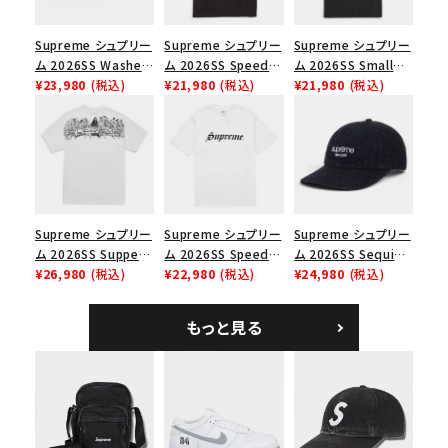
並び順
Supreme シュプリー
Supreme シュプリー
Supreme シュプリー
ム 2026SS Washed
ム 2026SS Speed
ム 2026SS Small
Chino Twill Camp
¥23,980
(税込)
Tee スピードTシャツ
¥21,980
(税込)
Box Tee スモールボ
¥21,980
(税込)
価格から探す
Cap ウォッシュド チ
ブラック
ックスTシャツ ブラッ
ノツイル キャンプキャ
ク
円 ～
円
ップ ブラック
在庫のない商品を表示する
絞り込んで検索する
Supreme シュプリー
Supreme シュプリー
Supreme シュプリー
ム 2026SS Supper
ム 2026SS Speed
ム 2026SS Sequin
Tee サパーTシャツ
¥26,980
(税込)
Tee スピードTシャツ
¥22,980
(税込)
Denim Classic
¥24,980
(税込)
ホワイト
ホワイト
Logo 6-Panel シ
ークインデニム クラ
もっと見る
シックロゴ 6パネルキ
ャップ ブラック