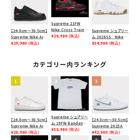
ューズ ホワイト
ムグッドイナフ ナイキ
ク 黒
エアフォース１スニー
カー シューズ ホワイ
ト
Supreme 21FW
Nike Cross Trainer
【24.0cm～30.5cm】
Supreme シュプリー
Low ナイキクロスト
¥26,980
(税込)
Supreme Nike Air
ム 2026SS Nike
レイナーロウ シュー
Force 1 Low シュプ
¥29,980
(税込)
SB Air Max 2 CB 94
¥34,980
(税込)
ズ ブラック
リーム ナイキエアフォ
Low SP ナイキ SB
ース１スニーカー シ
エアマックス2 CB 94
ューズ ブラック
ロー SP ホワイト
カテゴリー内ランキング
Supreme シュプリー
【24.0cm～30.5cm】
【24.0cm～30.5cm】
ム 19FW Bandana
Supreme Nike Air
Supreme 2025AW
Box Logo Tee バン
¥50,980
(税込)
Force 1 Low シュプ
¥28,980
(税込)
Nike SB Dunk Low
¥42,980
(税込)
ダナボックスロゴTシ
リーム ナイキエアフォ
ナイキ SB ダンク ロ