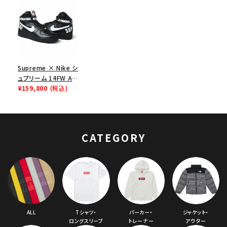
Supreme × Nike シ
ュプリーム 14FW Air
Force 1 High エア
¥159,800
(税込)
ーフォース１ハイ ブ
ラック
CATEGORY
ALL
Tシャツ・
パーカー・
ジャケット・
ロングスリーブ
トレーナー
アウター