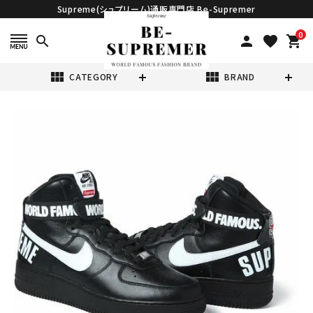
Supreme(シュプリーム)通販専門店 Be-Supremer
0
search
person
favorite
shopping_cart
view_module
view_module
CATEGORY
BRAND
search
Supreme ×
Nike シュプリー
ム 14FW Air
¥159,800
Force 1 High
(税込)