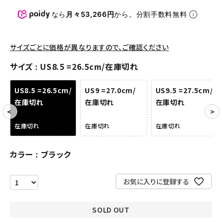
パンツ・ショーツ
なら
月々53,266円
から。分割手数料無料
アクセサリー
サイズごとに価格が異なりますので、ご確認ください
COLLABORATION BRAND
サイズ
US8.5 =26.5cm/在庫切れ
SEASON
US8.5 =26.5cm/
US9 =27.0cm/
US9.5 =27.5cm/
在庫切れ
在庫切れ
在庫切れ
CONTENTS
在庫切れ
在庫切れ
在庫切れ
ACCOUNT MENU
ようこそ ゲスト 様
カラー
ブラック
meeting_room
person
ログイン
会員登録
お気に入りに登録する
Follow us
SOLD OUT