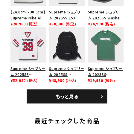
【24.0cm～30.5cm】
Supreme シュプリー
Supreme シュプリー
Supreme Nike Air
ム 2025SS Los
ム 2025SS Washed
Force 1 Low シュプ
¥28,980
(税込)
Angeles Fire Relief
¥30,980
(税込)
Chino Twill Camp
¥24,980
(税込)
リーム ナイキエアフォ
Box Logo Tee ファ
Cap ウォッシュチノツ
ース１スニーカー シ
イヤーリリーフボック
イルキャンプキャップ
ューズ ホワイト
スロゴTシャツ ホワ
ブラック 黒
イト 白
Supreme シュプリー
Supreme シュプリー
Supreme シュプリー
ム 2025SS
ム 2025SS
ム 2025SS
Bandana Football
¥52,980
(税込)
Backpack バックパッ
¥48,980
(税込)
Homerun Tee ホー
¥19,980
(税込)
Jersey バンダナ フッ
ク ブラック 黒
ムランTシャツ ライト
トボール ジャージ ホ
パイン
もっと見る
ワイト
最近チェックした商品