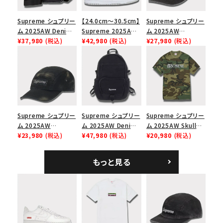
Supreme シュプリー
【24.0cm～30.5cm】
Supreme シュプリー
ム 2025AW Denim
Supreme 2025AW
ム 2025AW
Shoulder Bag デニ
¥37,980
(税込)
Nike SB Dunk Low
¥42,980
(税込)
Pigment Coated
¥27,980
(税込)
ム ショルダーバッグ
ナイキ SB ダンク ロ
2-Tone S Logo 6-
ブラック
ー スニーカー ホワイ
Panel Cap ピグメン
ト
トコーテッド 2トーン
エスロゴ 6パネルキャ
ップ ブラック
Supreme シュプリー
Supreme シュプリー
Supreme シュプリー
ム 2025AW
ム 2025AW Denim
ム 2025AW Skull
Overdyed Camp
¥23,980
(税込)
Backpack デニム バ
¥47,980
(税込)
Tee スカル Tシャ
¥20,980
(税込)
Cap オーバーダイド
ックパック ブラック
ツ ウッドランドカモ
キャンプキャップ ブ
もっと見る
ラック