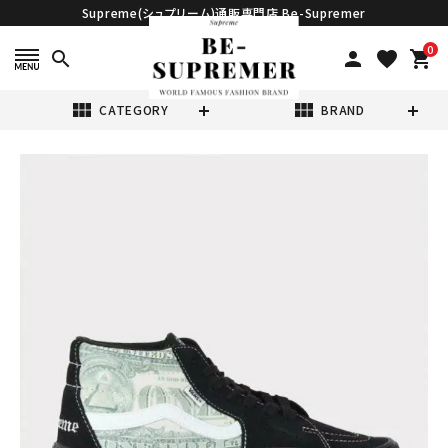
Supreme(シュプリーム)通販専門店 Be-Supremer
0
search
person
favorite
shopping_cart
view_module
view_module
CATEGORY
BRAND
search
Supreme シュプ
リーム 2023SS
Vans Dollar
¥28,980
(税込)
Skate Grosso