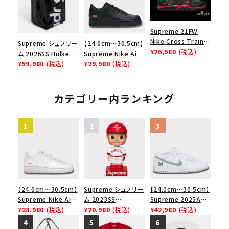
ワイト 白
エアフォース１スニー
カー シューズ ホワイ
ト
Supreme 21FW
Nike Cross Trainer
Supreme シュプリー
【24.0cm～30.5cm】
Low ナイキクロスト
¥26,980
(税込)
ム 2026SS Hulken
Supreme Nike Air
レイナーロウ シュー
Rolling Tote
¥59,980
(税込)
Force 1 Low シュプ
¥29,980
(税込)
ズ ブラック
Bag ハルケン ロー
リーム ナイキエアフォ
リングトートバッグ
ース１スニーカー シ
ブラック
ューズ ブラック
カテゴリー内ランキング
【24.0cm～30.5cm】
Supreme シュプリー
【24.0cm～30.5cm】
Supreme Nike Air
ム 2023SS
Supreme 2025AW
Force 1 Low シュプ
¥28,980
(税込)
Bobblehead ボブル
¥20,980
(税込)
Nike SB Dunk Low
¥42,980
(税込)
リーム ナイキエアフォ
ヘッド レッド
ナイキ SB ダンク ロ