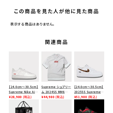
この商品を見た人が他に見た商品
表示する商品はありません。
関連商品
【24.0cm～30.5cm】
Supreme シュプリー
【24.0cm～30.5cm】
Supreme Nike Air
ム 2024SS MM6
2025SS Supreme
Force 1 Low シュプ
¥28,980
(税込)
Maison Margiela
¥44,980
(税込)
GOODENOUGH
¥51,980
(税込)
リーム ナイキエアフォ
Box Logo Tee MM6
Nike Air Force 1
ース１スニーカー シ
メゾンマルジェラボッ
Low AF1 シュプリー
ューズ ホワイト
クスロゴTシャツ ホ
ムグッドイナフ ナイキ