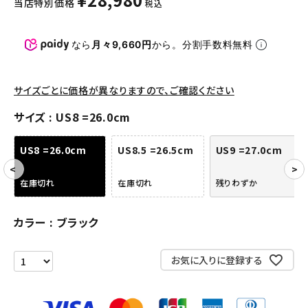
当店特別価格
税込
パンツ・ショーツ
アクセサリー
なら
月々9,660円
から。分割手数料無料
COLLABORATION BRAND
サイズごとに価格が異なりますので、ご確認ください
SEASON
サイズ
US8 =26.0cm
CONTENTS
US8 =26.0cm
US8.5 =26.5cm
US9 =27.0cm
ACCOUNT MENU
在庫切れ
在庫切れ
残りわずか
ようこそ ゲスト 様
カラー
ブラック
meeting_room
person
ログイン
会員登録
お気に入りに登録する
Follow us