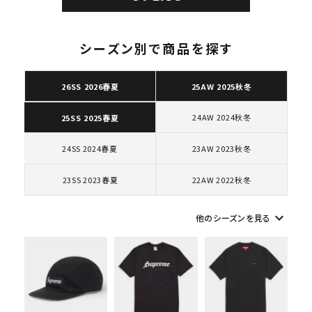
シーズン別で商品を探す
26SS 2026春夏
25AW 2025秋冬
キーワードから探す
search
24AW 2024秋冬
25SS 2025春夏
人気ワード
2026SS
2025AW
2025SS
Tシャツ・ロングスリーブ
24SS 2024春夏
23AW 2023秋冬
キャップ・ハット
パーカー・クルーネック
ショルダー・ウエストバッグ
ボックスロゴ
ブラックスウェット
23SS 2023春夏
22AW 2022秋冬
カテゴリーから探す
keyboard_arrow_down
他のシーズンを見る
コラボレーションブランドから探す
シーズンから探す