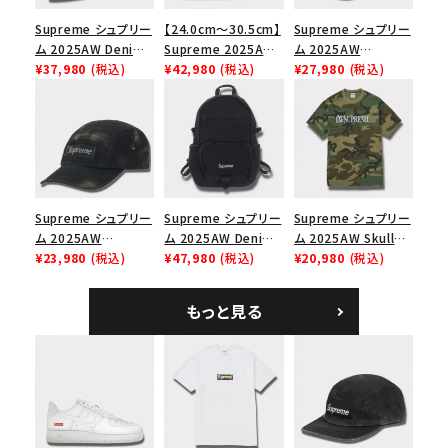
Supreme シュプリー
【24.0cm～30.5cm】
Supreme シュプリー
ム 2025AW Denim
Supreme 2025AW
ム 2025AW
Shoulder Bag デニ
¥37,980
(税込)
Nike SB Dunk Low
¥42,980
(税込)
Pigment Coated
¥27,980
(税込)
ム ショルダーバッグ
ナイキ SB ダンク ロ
2-Tone S Logo 6-
ブラック
ー スニーカー ホワイ
Panel Cap ピグメン
ト
トコーテッド 2トーン
エスロゴ 6パネルキャ
ップ ブラック
Supreme シュプリー
Supreme シュプリー
Supreme シュプリー
ム 2025AW
ム 2025AW Denim
ム 2025AW Skull
Overdyed Camp
¥23,980
(税込)
Backpack デニム バ
¥47,980
(税込)
Tee スカル Tシャ
¥20,980
(税込)
Cap オーバーダイド
ックパック ブラック
ツ ウッドランドカモ
キャンプキャップ ブ
もっと見る
ラック