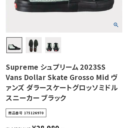
Mid ヴァンズ ダラ
ースケートグロッ
ソミドル スニーカ
ー ブラック
NEW ITEMS
CATEGORY
Tシャツ・ロングスリーブ
パーカー・トレーナー
ジャケット・アウター
Supreme シュプリーム 2023SS
キャップ・ハット
Vans Dollar Skate Grosso Mid ヴ
ニット帽・ビーニー
ァンズ ダラースケートグロッソミドル
スニーカー ブラック
バックパック・リュック
その他バッグ類
商品番号
175126970
スニーカー・ブーツ
¥
28,980