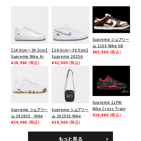
Supreme シュプリー
ム 21SS Nike SB
【24.0cm～30.5cm】
【24.0cm～30.5cm】
Dunk Low ナイキSB
¥65,980
(税込)
Supreme Nike Air
Supreme 2025AW
ダンクロウ スニーカ
Force 1 Low シュプ
¥28,980
(税込)
Nike SB Dunk Low
¥42,980
(税込)
ー ブラウン
リーム ナイキエアフォ
ナイキ SB ダンク ロ
ース１スニーカー シ
ー スニーカー ホワイ
ューズ ホワイト
ト
Supreme 21FW
Nike Cross Trainer
Supreme シュプリー
Supreme シュプリー
Low ナイキクロスト
¥26,980
(税込)
ム 2026SS Nike
ム 2025SS Nike
レイナーロウ シュー
SB Air Max 2 CB 94
¥34,980
(税込)
Leather Shoulder
¥36,980
(税込)
ズ ブラック
Low SP ナイキ SB
Bag ナイキレザーシ
エアマックス2 CB 94
ョルダーバッグ ブラッ
もっと見る
ロー SP ホワイト
ク 黒