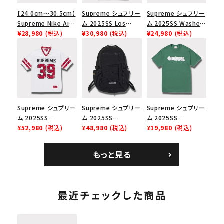
【24.0cm～30.5cm】
Supreme シュプリー
Supreme シュプリー
Supreme Nike Air
ム 2025SS Los
ム 2025SS Washed
Force 1 Low シュプ
¥28,980
(税込)
Angeles Fire Relief
¥30,980
(税込)
Chino Twill Camp
¥24,980
(税込)
リーム ナイキエアフォ
Box Logo Tee ファ
Cap ウォッシュチノツ
ース１スニーカー シ
イヤーリリーフボック
イルキャンプキャップ
ューズ ホワイト
スロゴTシャツ ホワ
ブラック 黒
イト 白
Supreme シュプリー
Supreme シュプリー
Supreme シュプリー
ム 2025SS
ム 2025SS
ム 2025SS
Bandana Football
¥52,980
(税込)
Backpack バックパッ
¥48,980
(税込)
Homerun Tee ホー
¥19,980
(税込)
Jersey バンダナ フッ
ク ブラック 黒
ムランTシャツ ライト
トボール ジャージ ホ
パイン
もっと見る
ワイト
最近チェックした商品