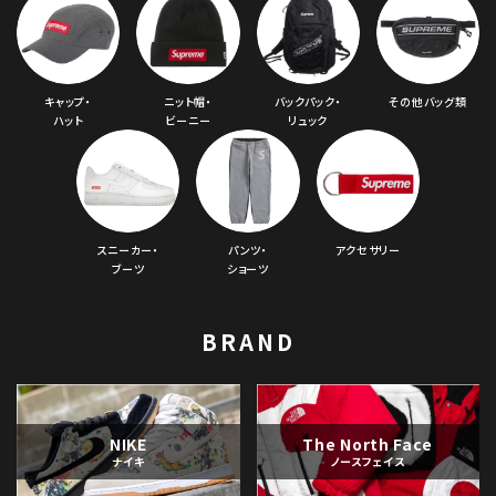
キャップ・
ニット帽・
バックパック・
その他バッグ類
ハット
ビーニー
リュック
スニーカー・
パンツ・
アクセサリー
ブーツ
ショーツ
BRAND
NIKE
The North Face
ナイキ
ノースフェイス