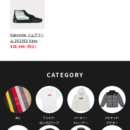
Supreme シュプリー
ム 2023SS Vans
Dollar Skate
¥28,980
(税込)
Grosso Mid ヴァン
ズ ダラースケートグ
ロッソミドル スニーカ
ー ブラック
CATEGORY
ALL
Tシャツ・
パーカー・
ジャケット・
ロングスリーブ
トレーナー
アウター