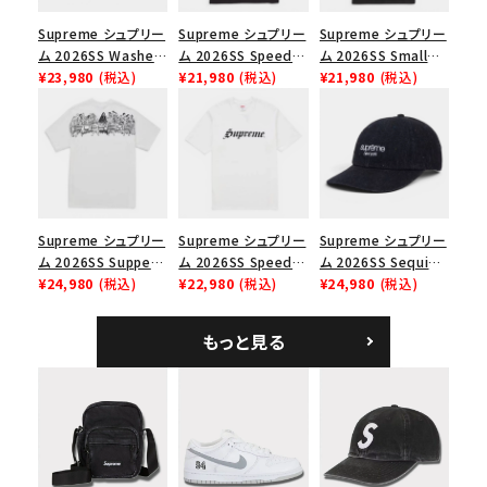
並び順
Supreme シュプリー
Supreme シュプリー
Supreme シュプリー
ム 2026SS Washed
ム 2026SS Speed
ム 2026SS Small
Chino Twill Camp
¥23,980
(税込)
Tee スピードTシャツ
¥21,980
(税込)
Box Tee スモールボ
¥21,980
(税込)
価格から探す
Cap ウォッシュド チ
ブラック
ックスTシャツ ブラッ
ノツイル キャンプキャ
ク
円 ～
円
ップ ブラック
在庫のない商品を表示する
絞り込んで検索する
Supreme シュプリー
Supreme シュプリー
Supreme シュプリー
ム 2026SS Supper
ム 2026SS Speed
ム 2026SS Sequin
Tee サパーTシャツ
¥24,980
(税込)
Tee スピードTシャツ
¥22,980
(税込)
Denim Classic
¥24,980
(税込)
ホワイト
ホワイト
Logo 6-Panel シ
ークインデニム クラ
もっと見る
シックロゴ 6パネルキ
ャップ ブラック