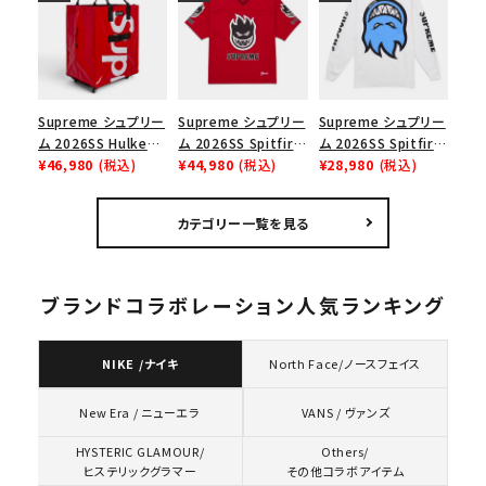
ース１スニーカー シ
ー スニーカー ホワイ
ューズ ホワイト
ト
Supreme シュプリー
Supreme シュプリー
Supreme シュプリー
ム 2026SS Hulken
ム 2026SS Spitfire
ム 2026SS Spitfire
Rolling Tote
¥46,980
(税込)
Football Jersey
¥44,980
(税込)
L/S Tee スピットファ
¥28,980
(税込)
Bag ハルケン ロー
スピットファイア フッ
イア ロングスリーブ
リングトートバッグ
トボールジャージ
Tシャツ ホワイト
カテゴリー一覧を見る
レッド
レッド
ブランドコラボレーション人気ランキング
NIKE /ナイキ
North Face/ノースフェイス
VANS / ヴァンズ
New Era / ニューエラ
HYSTERIC GLAMOUR/
Others/
ヒステリックグラマー
その他コラボアイテム