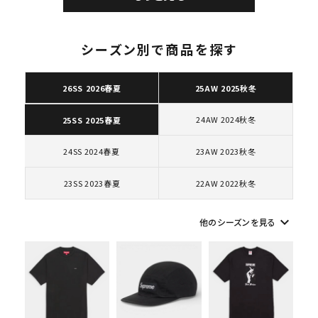
エアフォース１スニー
カー シューズ ホワイ
ト
シーズン別で商品を探す
26SS 2026春夏
25AW 2025秋冬
キーワードから探す
search
24AW 2024秋冬
25SS 2025春夏
人気ワード
2026SS
2025AW
2025SS
Tシャツ・ロングスリーブ
24SS 2024春夏
23AW 2023秋冬
キャップ・ハット
パーカー・クルーネック
ショルダー・ウエストバッグ
ボックスロゴ
ブラックスウェット
23SS 2023春夏
22AW 2022秋冬
カテゴリーから探す
keyboard_arrow_down
他のシーズンを見る
コラボレーションブランドから探す
シーズンから探す