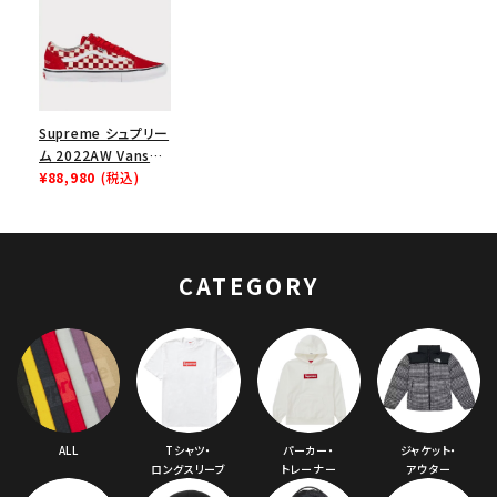
Supreme シュプリー
ム 2022AW Vans
Swarovski Vans
¥88,980
(税込)
Old Skool ヴァンズ
スワロフスキーオルド
スクール スニーカー
レッド
CATEGORY
ALL
Tシャツ・
パーカー・
ジャケット・
ロングスリーブ
トレーナー
アウター