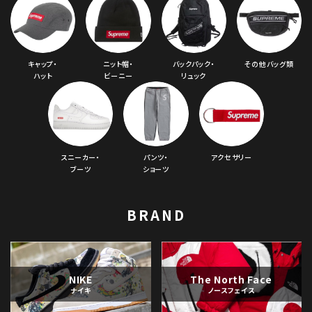
キャップ・
ニット帽・
バックパック・
その他バッグ類
ハット
ビーニー
リュック
スニーカー・
パンツ・
アクセサリー
ブーツ
ショーツ
BRAND
NIKE
The North Face
ナイキ
ノースフェイス