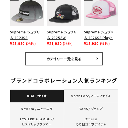
ース１スニーカー シ
エアマックス2 CB 94
Tシャツ ホワイト
ューズ ホワイト
ロー SP ホワイト
Supreme シュプリー
Supreme シュプリー
Supreme シュプリー
ム 2023SS
ム 2025AW
ム 2026SS Playboy
Gradient Box
¥28,980
(税込)
Number (N)ine x
¥21,980
(税込)
Mesh Back 5-Panel
¥18,980
(税込)
Logo New Era Cap
Mickey Mouse
プレイボーイ メッシュ
グラディエントボック
Mesh Back 5-Panel
バック 5パネル キャッ
カテゴリー一覧を見る
スロゴニューエラキャ
ナンバーナイン x ミッ
プ ピンク
ップ 帽子 ブラック
キーマウス メッシュ
バック 5 パネルキャッ
プ ブラック
ブランドコラボレーション人気ランキング
NIKE /ナイキ
North Face/ノースフェイス
VANS / ヴァンズ
New Era / ニューエラ
HYSTERIC GLAMOUR/
Others/
ヒステリックグラマー
その他コラボアイテム