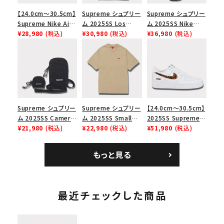
【24.0cm～30.5cm】
Supreme シュプリー
Supreme シュプリー
Supreme Nike Air
ム 2025SS Los
ム 2025SS Nike
Force 1 Low シュプ
¥28,980
(税込)
Angeles Fire Relief
¥30,980
(税込)
Leather Shoulder
¥36,980
(税込)
リーム ナイキエアフォ
Box Logo Tee ファ
Bag ナイキレザーシ
ース１スニーカー シ
イヤーリリーフボック
ョルダーバッグ ブラッ
ューズ ホワイト
スロゴTシャツ ホワ
ク 黒
イト 白
Supreme シュプリー
Supreme シュプリー
【24.0cm～30.5cm】
ム 2025SS Camera
ム 2025SS Small
2025SS Supreme
Bag + Mini Pouch
¥21,980
(税込)
Box Tee スモールボ
¥22,980
(税込)
GOODENOUGH
¥51,980
(税込)
カメラバッグ ミニポー
ックスTシャツ タン
Nike Air Force 1
チ ブラック 黒
Low AF1 シュプリー
もっと見る
ムグッドイナフ ナイキ
エアフォース１スニー
カー シューズ ホワイ
ト
最近チェックした商品