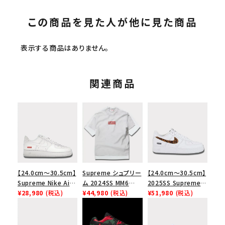
この商品を見た人が他に見た商品
表示する商品はありません。
関連商品
【24.0cm～30.5cm】
Supreme シュプリー
【24.0cm～30.5cm】
Supreme Nike Air
ム 2024SS MM6
2025SS Supreme
Force 1 Low シュプ
¥28,980
(税込)
Maison Margiela
¥44,980
(税込)
GOODENOUGH
¥51,980
(税込)
リーム ナイキエアフォ
Box Logo Tee MM6
Nike Air Force 1
ース１スニーカー シ
メゾンマルジェラボッ
Low AF1 シュプリー
ューズ ホワイト
クスロゴTシャツ ホ
ムグッドイナフ ナイキ