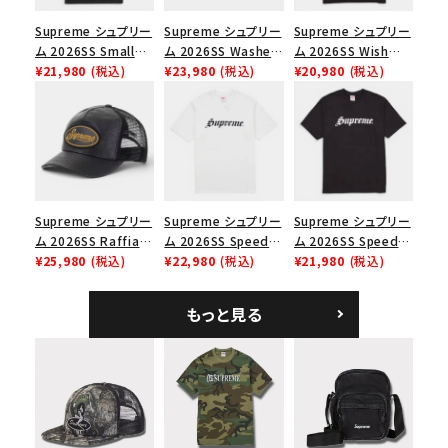
並び順
Supreme シュプリー
Supreme シュプリー
Supreme シュプリー
ム 2026SS Small
ム 2026SS Washed
ム 2026SS Wish
Box Tee スモールボ
¥21,980
(税込)
Chino Twill Camp
¥23,980
(税込)
Tee ウィッシュTシ
¥20,980
(税込)
価格から探す
ックスTシャツ ブラッ
Cap ウォッシュド チ
ャツ ブラック
ク
ノツイル キャンプキャ
円 ～
円
ップ ブラック
在庫のない商品を表示する
絞り込んで検索する
Supreme シュプリー
Supreme シュプリー
Supreme シュプリー
ム 2026SS Raffia
ム 2026SS Speed
ム 2026SS Speed
Mesh Back 5-Panel
¥25,980
(税込)
Tee スピードTシャツ
¥22,980
(税込)
Tee スピードTシャツ
¥21,980
(税込)
ラフィアメッシュバック
ホワイト
ブラック
5パネルキャップ ブラ
もっと見る
ック