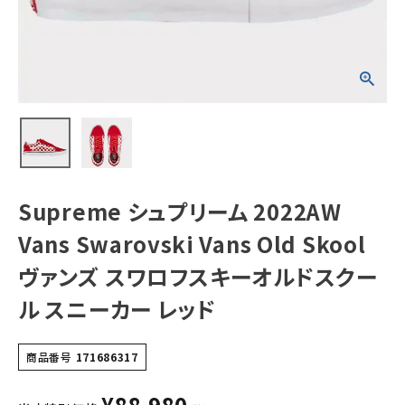
Vans Old
Skool ヴァンズ
スワロフスキーオ
ルドスクール スニ
NEW ITEMS
ーカー レッド
CATEGORY
Tシャツ・ロングスリーブ
パーカー・トレーナー
ジャケット・アウター
Supreme シュプリーム 2022AW
キャップ・ハット
Vans Swarovski Vans Old Skool
ニット帽・ビーニー
ヴァンズ スワロフスキーオルドスクー
ル スニーカー レッド
バックパック・リュック
その他バッグ類
商品番号
171686317
スニーカー・ブーツ
¥
88,980