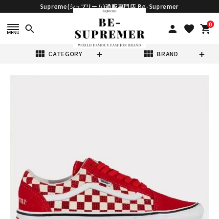
Supreme(シュプリーム)通販専門店 Be-Supremer
0
search
person
favorite
shopping_cart
view_module
view_module
CATEGORY
BRAND
search
Supreme シュプ
リーム 2022AW
Vans
¥88,980
(税込)
Swarovski