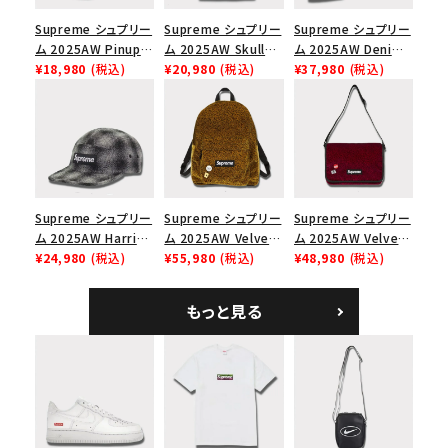
Supreme シュプリー
Supreme シュプリー
Supreme シュプリー
ム 2025AW Pinup
ム 2025AW Skull
ム 2025AW Denim
Mesh Back 5-Panel
¥18,980
(税込)
Tee スカル Tシャ
¥20,980
(税込)
Shoulder Bag デニ
¥37,980
(税込)
Capピンアップ メッシ
ツ ウッドランドカモ
ム ショルダーバッグ
ュバック 5パネルキャ
ブラック
ップ トゥルーティン
バーHTC フォールカ
モ
Supreme シュプリー
Supreme シュプリー
Supreme シュプリー
ム 2025AW Harris
ム 2025AW Velvet
ム 2025AW Velvet
Tweed Camp Cap
¥24,980
(税込)
Backpack ベルベッ
¥55,980
(税込)
Small Messenger
¥48,980
(税込)
ハリスツイード キャ
ト バックパック タンレ
Bag ベルベット スモ
ンプキャップ ブラック
オパード
ール メッセンジャー
もっと見る
バッグ レッドレオパー
ド