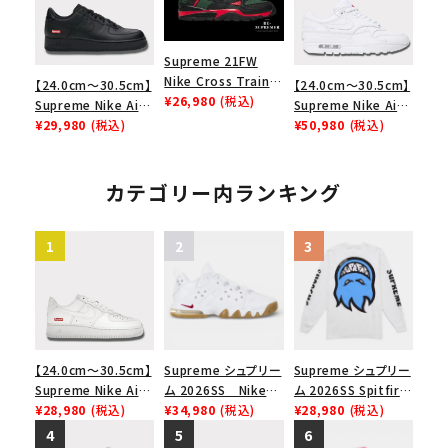
ワイト 白
エアフォース１スニー
カー シューズ ホワイ
ト
Supreme 21FW
Nike Cross Trainer
【24.0cm～30.5cm】
【24.0cm～30.5cm】
Low ナイキクロスト
¥26,980
(税込)
Supreme Nike Air
Supreme Nike Air
レイナーロウ シュー
Force 1 Low シュプ
¥29,980
(税込)
Max 1 '87 SP シュプ
¥50,980
(税込)
ズ ブラック
リーム ナイキエアフォ
リーム ナイキエアマ
ース１スニーカー シ
ックス1 ホワイト 白
ューズ ブラック
カテゴリー内ランキング
【24.0cm～30.5cm】
Supreme シュプリー
Supreme シュプリー
Supreme Nike Air
ム 2026SS Nike
ム 2026SS Spitfire
Force 1 Low シュプ
¥28,980
(税込)
SB Air Max 2 CB 94
¥34,980
(税込)
L/S Tee スピットファ
¥28,980
(税込)
リーム ナイキエアフォ
Low SP ナイキ SB
イア ロングスリーブ