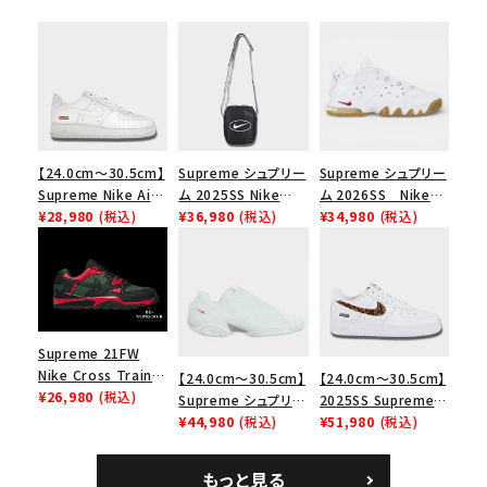
【24.0cm～30.5cm】
Supreme シュプリー
Supreme シュプリー
Supreme Nike Air
ム 2025SS Nike
ム 2026SS Nike
Force 1 Low シュプ
¥28,980
(税込)
Leather Shoulder
¥36,980
(税込)
SB Air Max 2 CB 94
¥34,980
(税込)
リーム ナイキエアフォ
Bag ナイキレザーシ
Low SP ナイキ SB
ース１スニーカー シ
ョルダーバッグ ブラッ
エアマックス2 CB 94
ューズ ホワイト
ク 黒
ロー SP ホワイト
Supreme 21FW
Nike Cross Trainer
【24.0cm～30.5cm】
【24.0cm～30.5cm】
Low ナイキクロスト
¥26,980
(税込)
Supreme シュプリー
2025SS Supreme
レイナーロウ シュー
ム 2023AW Nike
¥44,980
(税込)
GOODENOUGH
¥51,980
(税込)
ズ ブラック
Courtposite ナイキ
Nike Air Force 1
コートポジット スニー
Low AF1 シュプリー
もっと見る
カー ホワイト 白
ムグッドイナフ ナイキ