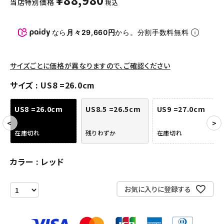
当店特別価格
税込
パンツ・ショーツ
アクセサリー
なら
月々29,660円
から。分割手数料無料
COLLABORATION BRAND
サイズごとに価格が異なりますので、ご確認ください
SEASON
サイズ
US8 =26.0cm
CONTENTS
US8 =26.0cm
US8.5 =26.5cm
US9 =27.0cm
ACCOUNT MENU
在庫切れ
残りわずか
在庫切れ
ようこそ ゲスト 様
カラー
レッド
meeting_room
person
ログイン
会員登録
お気に入りに登録する
Follow us