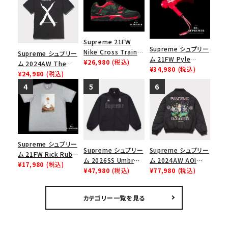
Supreme 21FW
Supreme シュプリー
Nike Cross Trainer
Supreme シュプリー
ム 21FW Pyle
Low ナイキクロスト
¥26,980
(税込)
ム 2024AW The
Waterproof
¥34,980
(税込)
レイナーロウ シュー
North Face S/S
¥24,980
(税込)
Megaphone パイル
ズ ブラック
Top Tee ノースフェ
ウォータープルーフメ
イスショートスリーブ
ガフォン レッド
トップTシャツ ブラッ
ク 黒
Supreme シュプリー
Supreme シュプリー
Supreme シュプリー
ム 21FW Rick Rubin
ム 2026SS Umbro
ム 2024AW AOI
Tee リックルービンT
¥17,980
(税込)
Rhinestone Track
¥47,980
(税込)
Quilted Work
¥77,980
(税込)
シャツ ヘザーグレー
Jacket アンブロ ラ
Jacket アオイキルテ
インストーン トラック
ッドワークジャケット
カテゴリー一覧を見る
ジャケット ブラック
ブラック 黒