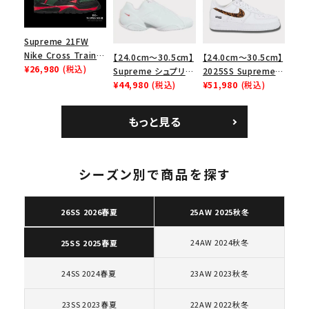
Supreme 21FW
Nike Cross Trainer
【24.0cm～30.5cm】
【24.0cm～30.5cm】
Low ナイキクロスト
¥26,980
(税込)
Supreme シュプリー
2025SS Supreme
レイナーロウ シュー
ム 2023AW Nike
¥44,980
(税込)
GOODENOUGH
¥51,980
(税込)
ズ ブラック
Courtposite ナイキ
Nike Air Force 1
コートポジット スニー
Low AF1 シュプリー
もっと見る
カー ホワイト 白
ムグッドイナフ ナイキ
エアフォース１スニー
カー シューズ ホワイ
キーワードから探す
ト
シーズン別で商品を探す
search
人気ワード
2026SS
2025AW
2025SS
Tシャツ・ロングスリーブ
26SS 2026春夏
25AW 2025秋冬
キャップ・ハット
パーカー・クルーネック
ショルダー・ウエストバッグ
ボックスロゴ
ブラックスウェット
24AW 2024秋冬
25SS 2025春夏
カテゴリーから探す
24SS 2024春夏
23AW 2023秋冬
コラボレーションブランドから探す
23SS 2023春夏
22AW 2022秋冬