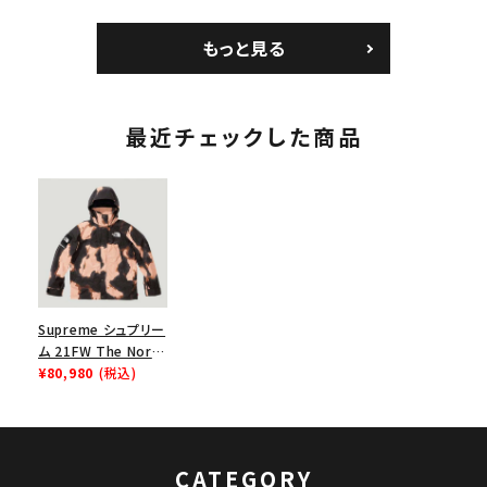
カメラバッグ ミニポー
ックスTシャツ タン
Nike Air Force 1
チ ブラック 黒
Low AF1 シュプリー
もっと見る
ムグッドイナフ ナイキ
エアフォース１スニー
カー シューズ ホワイ
ト
最近チェックした商品
Supreme シュプリー
ム 21FW The North
Face Bleached
¥80,980
(税込)
Denim Print
Mountain Jacket
ノースフェイスブリー
チマウンテンジャケッ
CATEGORY
ト ブラック