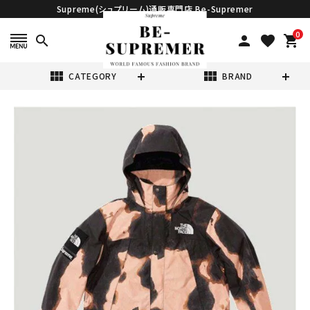
Supreme(シュプリーム)通販専門店 Be-Supremer
0
search
person
favorite
shopping_cart
view_module
view_module
CATEGORY
BRAND
search
Supreme シュプ
リーム 21FW
The North
¥80,980
(税込)
Face Bleached