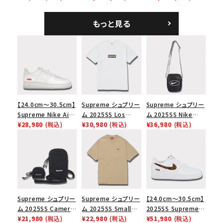
ハリスツイード キャ
ト バックパック タンレ
Bag ベルベット スモ
ンプキャップ ブラック
オパード
ール メッセンジャー
もっと見る
バッグ レッドレオパー
ド
【24.0cm～30.5cm】
Supreme シュプリー
Supreme シュプリー
Supreme Nike Air
ム 2025SS Los
ム 2025SS Nike
Force 1 Low シュプ
¥28,980
(税込)
Angeles Fire Relief
¥30,980
(税込)
Leather Shoulder
¥36,980
(税込)
リーム ナイキエアフォ
Box Logo Tee ファ
Bag ナイキレザーシ
ース１スニーカー シ
イヤーリリーフボック
ョルダーバッグ ブラッ
ューズ ホワイト
スロゴTシャツ ホワ
ク 黒
イト 白
Supreme シュプリー
Supreme シュプリー
【24.0cm～30.5cm】
ム 2025SS Camera
ム 2025SS Small
2025SS Supreme
Bag + Mini Pouch
¥21,980
(税込)
Box Tee スモールボ
¥22,980
(税込)
GOODENOUGH
¥51,980
(税込)