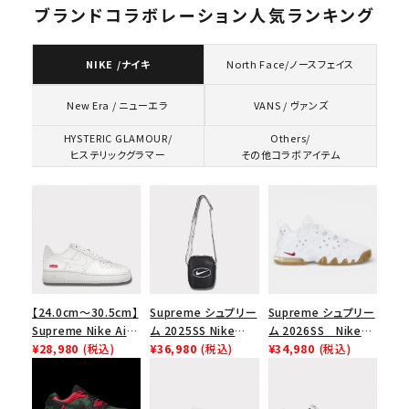
ブランドコラボレーション人気ランキング
NIKE /ナイキ
North Face/ノースフェイス
VANS / ヴァンズ
New Era / ニューエラ
HYSTERIC GLAMOUR/
Others/
ヒステリックグラマー
その他コラボアイテム
【24.0cm～30.5cm】
Supreme シュプリー
Supreme シュプリー
Supreme Nike Air
ム 2025SS Nike
ム 2026SS Nike
Force 1 Low シュプ
¥28,980
(税込)
Leather Shoulder
¥36,980
(税込)
SB Air Max 2 CB 94
¥34,980
(税込)
リーム ナイキエアフォ
Bag ナイキレザーシ
Low SP ナイキ SB
ース１スニーカー シ
ョルダーバッグ ブラッ
エアマックス2 CB 94
ューズ ホワイト
ク 黒
ロー SP ホワイト