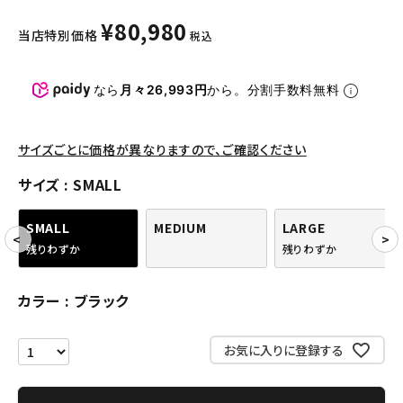
パンツ・ショーツ
¥
80,980
当店特別価格
税込
アクセサリー
COLLABORATION BRAND
なら
月々26,993円
から。分割手数料無料
SEASON
サイズごとに価格が異なりますので、ご確認ください
CONTENTS
サイズ
SMALL
ACCOUNT MENU
SMALL
MEDIUM
LARGE
ようこそ ゲスト 様
残りわずか
残りわずか
meeting_room
person
ログイン
会員登録
カラー
ブラック
お気に入りに登録する
Follow us