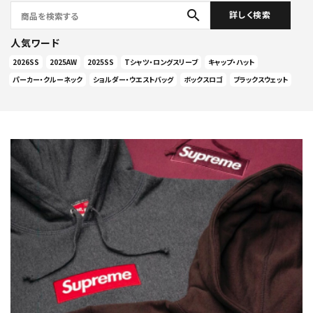
search
詳しく検索
人気ワード
2026SS
2025AW
2025SS
Tシャツ・ロングスリーブ
キャップ・ハット
パーカー・クルーネック
ショルダー・ウエストバッグ
ボックスロゴ
ブラックスウェット