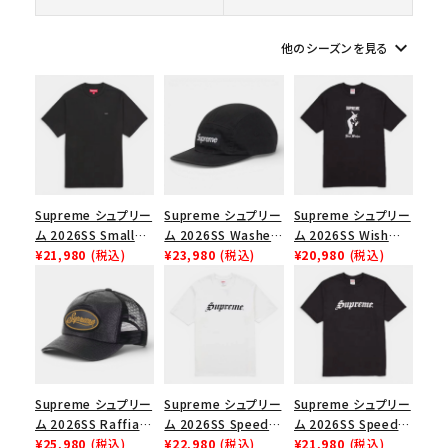
keyboard_arrow_down
他のシーズンを見る
シーズンから探す
並び順
価格から探す
Supreme シュプリー
Supreme シュプリー
Supreme シュプリー
円 ～
円
ム 2026SS Small
ム 2026SS Washed
ム 2026SS Wish
Box Tee スモールボ
¥21,980
(税込)
Chino Twill Camp
¥23,980
(税込)
Tee ウィッシュTシ
¥20,980
(税込)
在庫のない商品を表示する
ックスTシャツ ブラッ
Cap ウォッシュド チ
ャツ ブラック
ク
ノツイル キャンプキャ
絞り込んで検索する
ップ ブラック
Supreme シュプリー
Supreme シュプリー
Supreme シュプリー
ム 2026SS Raffia
ム 2026SS Speed
ム 2026SS Speed
Mesh Back 5-Panel
¥25,980
(税込)
Tee スピードTシャツ
¥22,980
(税込)
Tee スピードTシャツ
¥21,980
(税込)