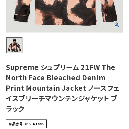
Denim Print
Mountain
Jacket ノースフ
ェイスブリーチマ
NEW ITEMS
ウンテンジャケッ
ト ブラック
CATEGORY
Tシャツ・ロングスリーブ
パーカー・トレーナー
ジャケット・アウター
Supreme シュプリーム 21FW The
キャップ・ハット
North Face Bleached Denim
ニット帽・ビーニー
Print Mountain Jacket ノースフェ
イスブリーチマウンテンジャケット ブ
バックパック・リュック
ラック
その他バッグ類
スニーカー・ブーツ
商品番号
166163445