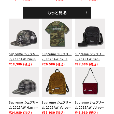
ラフィアメッシュバック
ホワイト
ブラック
5パネルキャップ ブラ
もっと見る
ック
Supreme シュプリー
Supreme シュプリー
Supreme シュプリー
ム 2025AW Pinup
ム 2025AW Skull
ム 2025AW Denim
Mesh Back 5-Panel
¥18,980
(税込)
Tee スカル Tシャ
¥20,980
(税込)
Shoulder Bag デニ
¥37,980
(税込)
Capピンアップ メッシ
ツ ウッドランドカモ
ム ショルダーバッグ
ュバック 5パネルキャ
ブラック
ップ トゥルーティン
バーHTC フォールカ
モ
Supreme シュプリー
Supreme シュプリー
Supreme シュプリー
ム 2025AW Harris
ム 2025AW Velvet
ム 2025AW Velvet
Tweed Camp Cap
¥24,980
(税込)
Backpack ベルベッ
¥55,980
(税込)
Small Messenger
¥48,980
(税込)