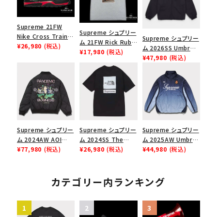
Supreme 21FW
Supreme シュプリー
Nike Cross Trainer
Supreme シュプリー
ム 21FW Rick Rubin
Low ナイキクロスト
¥26,980
(税込)
ム 2026SS Umbro
Tee リックルービンT
¥17,980
(税込)
レイナーロウ シュー
Rhinestone Track
¥47,980
(税込)
シャツ ヘザーグレー
ズ ブラック
Jacket アンブロ ラ
インストーン トラック
ジャケット ブラック
Supreme シュプリー
Supreme シュプリー
Supreme シュプリー
ム 2024AW AOI
ム 2024SS The
ム 2025AW Umbro
Quilted Work
¥77,980
(税込)
North Face S/S
¥26,980
(税込)
Gradient Track
¥44,980
(税込)
Jacket アオイキルテ
Top Tee ノースフェ
Jacket アンブロ グ
ッドワークジャケット
イスショートスリーブ
ラデーション トラック
ブラック 黒
トップTシャツ ブラッ
ジャケット ネイビー
カテゴリー内ランキング
ク 黒