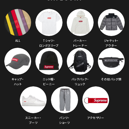
ALL
Tシャツ・
パーカー・
ジャケット・
ロングスリーブ
トレーナー
アウター
キャップ・
ニット帽・
バックパック・
その他バッグ類
ハット
ビーニー
リュック
スニーカー・
パンツ・
アクセサリー
ブーツ
ショーツ