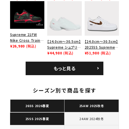
リーム ナイキエアフォ
Low SP ナイキ SB
Bag ナイキレザーシ
ース１スニーカー シ
エアマックス2 CB 94
ョルダーバッグ ブラッ
ューズ ホワイト
ロー SP ホワイト
ク 黒
Supreme 21FW
Nike Cross Trainer
【24.0cm～30.5cm】
【24.0cm～30.5cm】
Low ナイキクロスト
¥26,980
(税込)
Supreme シュプリー
2025SS Supreme
レイナーロウ シュー
ム 2023AW Nike
¥44,980
(税込)
GOODENOUGH
¥51,980
(税込)
ズ ブラック
Courtposite ナイキ
Nike Air Force 1
コートポジット スニー
Low AF1 シュプリー
もっと見る
カー ホワイト 白
ムグッドイナフ ナイキ
キーワードから探す
エアフォース１スニー
カー シューズ ホワイ
search
ト
シーズン別で商品を探す
人気ワード
2026SS
2025AW
2025SS
Tシャツ・ロングスリーブ
キャップ・ハット
パーカー・クルーネック
26SS 2026春夏
25AW 2025秋冬
ショルダー・ウエストバッグ
ボックスロゴ
ブラックスウェット
カテゴリーから探す
24AW 2024秋冬
25SS 2025春夏