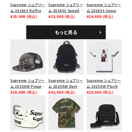
Supreme シュプリー
Supreme シュプリー
Supreme シュプリー
ム 2026SS Raffia
ム 2026SS Speed
ム 2026SS Sequin
Mesh Back 5-Panel
¥25,980
(税込)
Tee スピードTシャツ
¥22,980
(税込)
Denim Classic
¥24,980
(税込)
ラフィアメッシュバック
ホワイト
Logo 6-Panel シ
5パネルキャップ ブラ
ークインデニム クラ
もっと見る
ック
シックロゴ 6パネルキ
ャップ ブラック
Supreme シュプリー
Supreme シュプリー
Supreme シュプリー
ム 2025AW Pinup
ム 2025AW Denim
ム 2025AW Playboi
Mesh Back 5-Panel
¥18,980
(税込)
Backpack デニム バ
¥42,980
(税込)
Carti Tee プレイボ
¥20,980
(税込)
Capピンアップ メッシ
ックパック ブラック
ーイカーティ Tシャツ
ュバック 5パネルキャ
ホワイト
ップ トゥルーティン
バーHTC フォールカ
モ