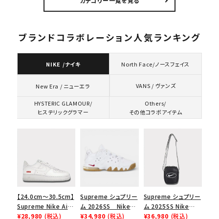
カテゴリー一覧を見る
トップTシャツ ブラッ
ジャケット ネイビー
ク 黒
ブランドコラボレーション人気ランキング
NIKE /ナイキ
North Face/ノースフェイス
VANS / ヴァンズ
New Era / ニューエラ
HYSTERIC GLAMOUR/
Others/
ヒステリックグラマー
その他コラボアイテム
【24.0cm～30.5cm】
Supreme シュプリー
Supreme シュプリー
Supreme Nike Air
ム 2026SS Nike
ム 2025SS Nike
Force 1 Low シュプ
¥28,980
(税込)
SB Air Max 2 CB 94
¥34,980
(税込)
Leather Shoulder
¥36,980
(税込)