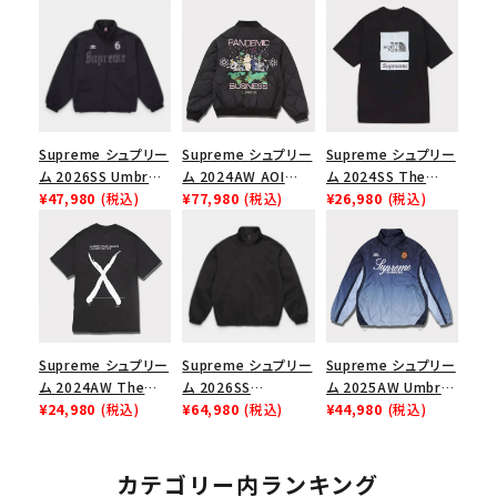
Supreme シュプリー
Supreme シュプリー
Supreme シュプリー
ム 2026SS Umbro
ム 2024AW AOI
ム 2024SS The
Rhinestone Track
¥47,980
(税込)
Quilted Work
¥77,980
(税込)
North Face S/S
¥26,980
(税込)
Jacket アンブロ ラ
Jacket アオイキルテ
Top Tee ノースフェ
インストーン トラック
ッドワークジャケット
イスショートスリーブ
ジャケット ブラック
ブラック 黒
トップTシャツ ブラッ
ク 黒
Supreme シュプリー
Supreme シュプリー
Supreme シュプリー
ム 2024AW The
ム 2026SS
ム 2025AW Umbro
North Face S/S
¥24,980
(税込)
Harrington
¥64,980
(税込)
Gradient Track
¥44,980
(税込)
Top Tee ノースフェ
Jacket ハリントン
Jacket アンブロ グ
イスショートスリーブ
ジャケット ブラック
ラデーション トラック
トップTシャツ ブラッ
ジャケット ネイビー
カテゴリー内ランキング