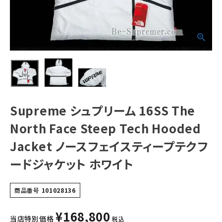
Jacket ノースフ
ェイスティープテ
クフードジャケッ
ト ホワイト
NEW ITEMS
CATEGORY
Tシャツ・ロングスリーブ
パーカー・トレーナー
Supreme シュプリーム 16SS The
ジャケット・アウター
North Face Steep Tech Hooded
キャップ・ハット
Jacket ノースフェイスティープテクフ
ニット帽・ビーニー
ードジャケット ホワイト
バックパック・リュック
その他バッグ類
商品番号
101028136
スニーカー・ブーツ
¥
168,800
当店特別価格
税込