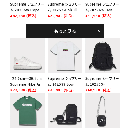
Supreme シュプリー
Supreme シュプリー
Supreme シュプリー
ム 2025AW Repeat
ム 2025AW Skull
ム 2025AW Denim
Leather Belt リピー
¥42,980
(税込)
Tee スカル Tシャ
¥20,980
(税込)
Shoulder Bag デニ
¥37,980
(税込)
ト レザー ベルト フロ
ツ ウッドランドカモ
ム ショルダーバッグ
ーラル
ブラック
もっと見る
【24.0cm～30.5cm】
Supreme シュプリー
Supreme シュプリー
Supreme Nike Air
ム 2025SS Los
ム 2025SS
Force 1 Low シュプ
¥28,980
(税込)
Angeles Fire Relief
¥30,980
(税込)
Backpack バックパッ
¥48,980
(税込)
リーム ナイキエアフォ
Box Logo Tee ファ
ク ブラック 黒
ース１スニーカー シ
イヤーリリーフボック
ューズ ホワイト
スロゴTシャツ ホワ
イト 白