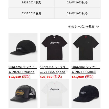
24SS 2024春夏
23AW 2023秋冬
コラボレーションブランドから探す
23SS 2023春夏
22AW 2022秋冬
シーズンから探す
keyboard_arrow_down
他のシーズンを見る
並び順
価格から探す
円 ～
円
Supreme シュプリー
Supreme シュプリー
Supreme シュプリー
在庫のない商品を表示する
ム 2026SS Washed
ム 2026SS Speed
ム 2026SS Small
Chino Twill Camp
¥23,980
(税込)
Tee スピードTシャツ
¥21,980
(税込)
Box Tee スモールボ
¥21,980
(税込)
Cap ウォッシュド チ
ブラック
ックスTシャツ ブラッ
絞り込んで検索する
ノツイル キャンプキャ
ク
ップ ブラック