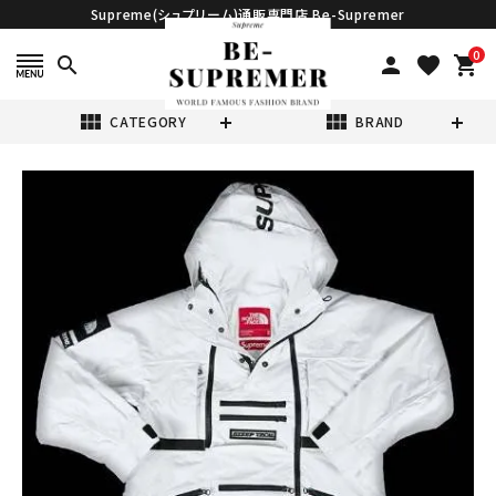
Supreme(シュプリーム)通販専門店 Be-Supremer
0
search
person
favorite
shopping_cart
view_module
view_module
CATEGORY
BRAND
search
Supreme シュプ
リーム 16SS
The North
¥168,800
Face Steep
(税込)
Tech Hooded