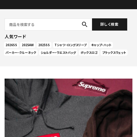
search
詳しく検索
人気ワード
2026SS
2025AW
2025SS
Tシャツ・ロングスリーブ
キャップ・ハット
パーカー・クルーネック
ショルダー・ウエストバッグ
ボックスロゴ
ブラックスウェット