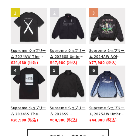
ク 黒
Supreme シュプリー
Supreme シュプリー
Supreme シュプリー
ム 2024AW The
ム 2026SS Umbro
ム 2024AW AOI
North Face S/S
¥24,980
(税込)
Rhinestone Track
¥47,980
(税込)
Quilted Work
¥77,980
(税込)
Top Tee ノースフェ
Jacket アンブロ ラ
Jacket アオイキルテ
イスショートスリーブ
インストーン トラック
ッドワークジャケット
トップTシャツ ブラッ
ジャケット ブラック
ブラック 黒
ク 黒
Supreme シュプリー
Supreme シュプリー
Supreme シュプリー
ム 2024SS The
ム 2026SS
ム 2025AW Umbro
North Face S/S
¥26,980
(税込)
Harrington
¥64,980
(税込)
Gradient Track
¥44,980
(税込)
Top Tee ノースフェ
Jacket ハリントン
Jacket アンブロ グ
イスショートスリーブ
ジャケット ブラック
ラデーション トラック