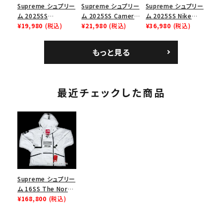
Supreme シュプリー
Supreme シュプリー
Supreme シュプリー
ム 2025SS
ム 2025SS Camera
ム 2025SS Nike
Homerun Tee ホー
¥19,980
(税込)
Bag + Mini Pouch
¥21,980
(税込)
Leather Shoulder
¥36,980
(税込)
ムランTシャツ ライト
カメラバッグ ミニポー
Bag ナイキレザーシ
パイン
チ ブラック 黒
ョルダーバッグ ブラッ
もっと見る
ク 黒
最近チェックした商品
Supreme シュプリー
ム 16SS The North
Face Steep Tech
¥168,800
(税込)
Hooded Jacket ノ
ースフェイスティープ