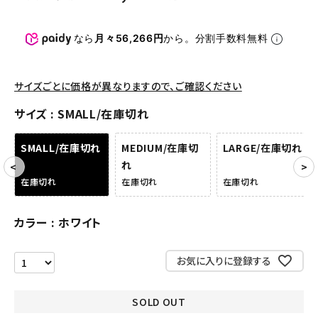
パンツ・ショーツ
なら
月々56,266円
から。分割手数料無料
アクセサリー
COLLABORATION BRAND
サイズごとに価格が異なりますので、ご確認ください
SEASON
サイズ
SMALL/在庫切れ
CONTENTS
SMALL/在庫切れ
MEDIUM/在庫切
LARGE/在庫切れ
れ
在庫切れ
在庫切れ
在庫切れ
ACCOUNT MENU
ようこそ ゲスト 様
カラー
ホワイト
meeting_room
person
ログイン
会員登録
お気に入りに登録する
Follow us
SOLD OUT