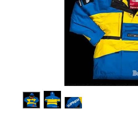
Supreme
シュプリー
ム 16SS
¥168,80
The
0
(税込)
North
Face
Steep
Tech
Hooded
Jacket ノ
NEW ITEMS
ースフェイ
スティープ
テクフード
ジャケット
CATEGORY
ロイヤル
Tシャツ・ロングスリーブ
パーカー・トレーナー
ジャケット・アウター
キャップ・ハット
ニット帽・ビーニー