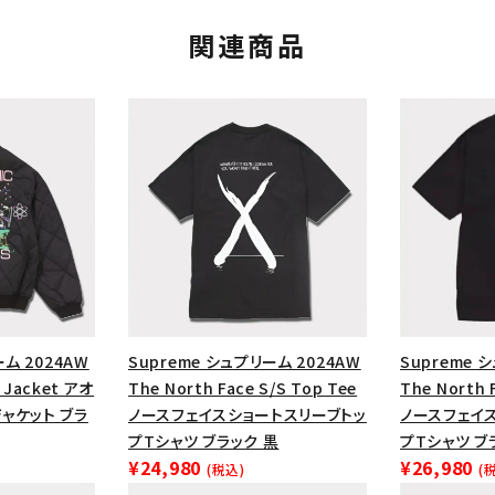
関連商品
カテゴリーから探す
コラボレーションブ
ーム 2024AW
Supreme シュプリーム 2024AW
Supreme 
k Jacket アオ
The North Face S/S Top Tee
The North 
rch
ャケット ブラ
ノースフェイスショートスリーブトッ
ノースフェイ
プTシャツ ブラック 黒
プTシャツ ブ
価格から探す
人気ワード
¥24,980
¥26,980
(税込)
(
2026SS
2025AW
2025S