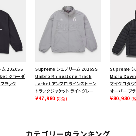
円 ～
円
Tシャツ・ロングスリーブ
キャ
パーカー・クルーネック
ショル
ボックスロゴ
ブラックスウェッ
在庫のない商品を表示する
絞り込んで検索する
ム 2026SS
Supreme シュプリーム 2026SS
Supreme 
acket ジョーダ
Umbro Rhinestone Track
Micro Down 
 ブラック
Jacket アンブロ ラインストーン
マイクロダウ
トラックジャケット ライトグレー
オーバー ブ
¥47,980
¥80,980
(税込)
(
カテゴリー内ランキング