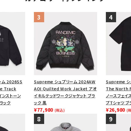
ム 2026SS
Supreme シュプリーム 2024AW
Supreme 
e Track
AOI Quilted Work Jacket アオ
The North 
ラインストーン
イキルテッドワークジャケット ブラ
ノースフェイ
ブラック
ック 黒
プTシャツ ブ
¥77,980
¥26,980
(税込)
(