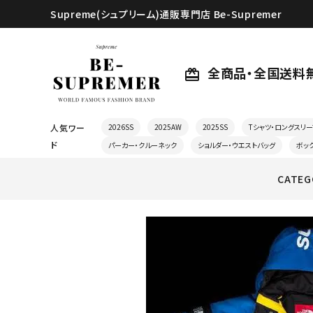
Supreme(シュプリーム)通販専門店 Be-Supremer
全商品・全国送料
card_giftcard
人気ワー
2026SS
2025AW
2025SS
Tシャツ・ロングスリー
ド
パーカー・クルーネック
ショルダー・ウエストバッグ
ボッ
CATEG
search