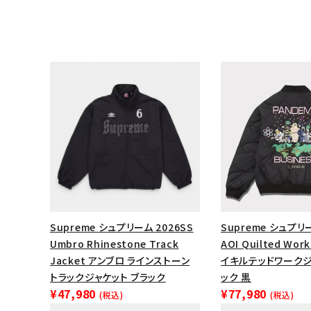
キーワードから探す
Supreme シュプリーム 2026SS
Supreme シュプリ
Umbro Rhinestone Track
AOI Quilted Wor
sea
Jacket アンブロ ラインストーン
イキルテッドワークジ
トラックジャケット ブラック
ック 黒
シーズンから探す
¥47,980
¥77,980
(税込)
(税込)