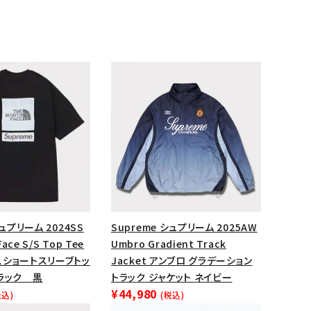
ランドから探す
シュプリーム 2024SS
Supreme シュプリーム 2025AW
Face S/S Top Tee
Umbro Gradient Track
スショートスリーブトッ
Jacket アンブロ グラデーション
ラック 黒
トラック ジャケット ネイビー
¥44,980
税込)
(税込)
S