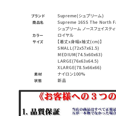
バックパック・リュック
Supreme(シュプリーム)
ブランド
その他バッグ類
Supreme 16SS The North F
商品名
シュプリーム ノースフェイステ
スニーカー・ブーツ
ロイヤル
カラー
パンツ・ショーツ
【着丈x身幅x袖丈(cm)】
サイズ
SMALL(72x57x61.5)
アクセサリー
MEDIUM(74.5x60x63)
LARGE(76x63x64.5)
COLLABORATION BRAND
XLARGE(78.5x66x66)
ナイロン100%
素材
SEASON
新品
状態
CONTENTS
ACCOUNT MENU
ようこそ ゲスト 様