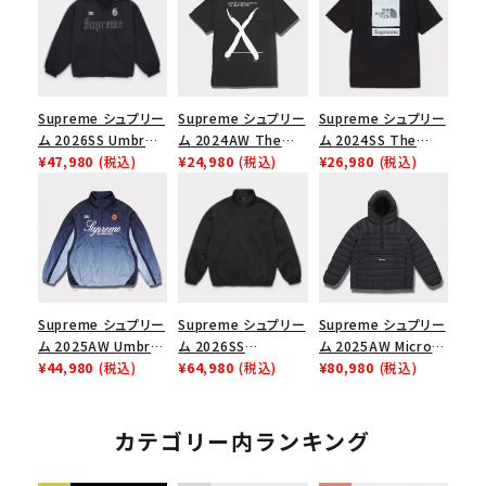
Supreme シュプリー
Supreme シュプリー
Supreme シュプリー
ム 2026SS Umbro
ム 2024AW The
ム 2024SS The
Rhinestone Track
¥47,980
(税込)
North Face S/S
¥24,980
(税込)
North Face S/S
¥26,980
(税込)
Jacket アンブロ ラ
Top Tee ノースフェ
Top Tee ノースフェ
インストーン トラック
イスショートスリーブ
イスショートスリーブ
ジャケット ブラック
トップTシャツ ブラッ
トップTシャツ ブラッ
ク 黒
ク 黒
Supreme シュプリー
Supreme シュプリー
Supreme シュプリー
ム 2025AW Umbro
ム 2026SS
ム 2025AW Micro
Gradient Track
¥44,980
(税込)
Harrington
¥64,980
(税込)
Down Half Zip
¥80,980
(税込)
Jacket アンブロ グ
Jacket ハリントン
Pullover マイクロダ
ラデーション トラック
ジャケット ブラック
ウンハーフジッププル
ジャケット ネイビー
オーバー ブラック
カテゴリー内ランキング