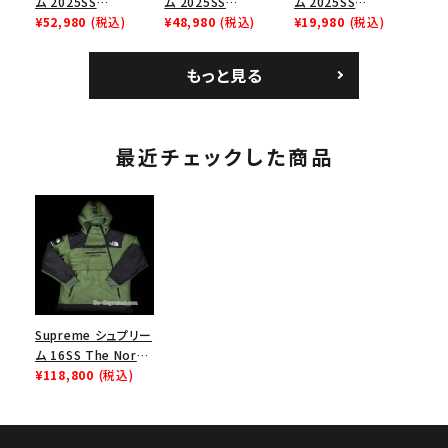
ム 2025SS
ム 2025SS
ム 2025SS
Bandana Football
¥52,980
(税込)
Backpack バックパッ
¥48,980
(税込)
Homerun Tee ホー
¥19,980
(税込)
Jersey バンダナ フッ
ク ブラック 黒
ムランTシャツ ライト
トボール ジャージ ホ
パイン
もっと見る
ワイト
最近チェックした商品
Supreme シュプリー
ム 16SS The North
Face Steep Tech
¥118,800
(税込)
Hooded
Sweatshirt ノース
フェイスティープテク