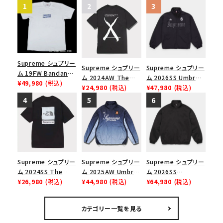
Supreme シュプリー
Supreme シュプリー
Supreme シュプリー
ム 19FW Bandana
ム 2024AW The
ム 2026SS Umbro
Box Logo Tee バン
¥49,980
(税込)
North Face S/S
¥24,980
(税込)
Rhinestone Track
¥47,980
(税込)
ダナボックスロゴTシ
Top Tee ノースフェ
Jacket アンブロ ラ
ャツ ホワイト
イスショートスリーブ
インストーン トラック
トップTシャツ ブラッ
ジャケット ブラック
ク 黒
Supreme シュプリー
Supreme シュプリー
Supreme シュプリー
ム 2024SS The
ム 2025AW Umbro
ム 2026SS
North Face S/S
¥26,980
(税込)
Gradient Track
¥44,980
(税込)
Harrington
¥64,980
(税込)
Top Tee ノースフェ
Jacket アンブロ グ
Jacket ハリントン
イスショートスリーブ
ラデーション トラック
ジャケット ブラック
カテゴリー一覧を見る
トップTシャツ ブラッ
ジャケット ネイビー
ク 黒