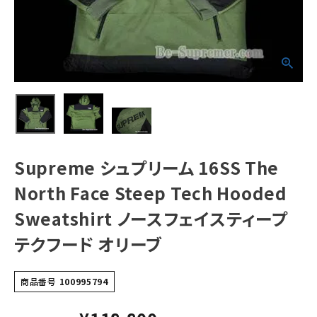
Tech Hooded
Sweatshirt ノー
スフェイスティー
プテクフード オリ
ーブ
NEW ITEMS
CATEGORY
Tシャツ・ロングスリーブ
パーカー・トレーナー
ジャケット・アウター
Supreme シュプリーム 16SS The
North Face Steep Tech Hooded
キャップ・ハット
Sweatshirt ノースフェイスティープ
ニット帽・ビーニー
テクフード オリーブ
バックパック・リュック
その他バッグ類
商品番号
100995794
スニーカー・ブーツ