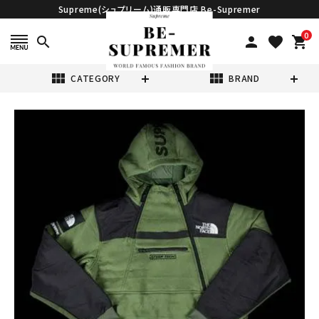
Supreme(シュプリーム)通販専門店 Be-Supremer
0
search
person
favorite
shopping_cart
view_module
view_module
CATEGORY
BRAND
search
Supreme シュプ
リーム 16SS
The North
¥118,800
Face Steep
(税込)