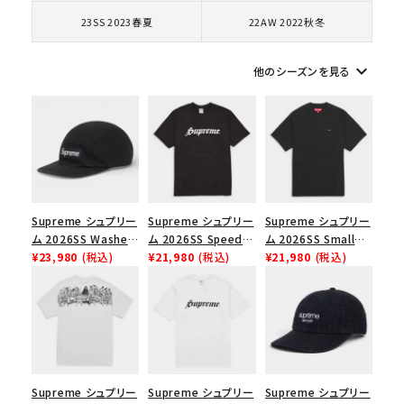
コラボレーションブランドから探す
23SS 2023春夏
22AW 2022秋冬
シーズンから探す
keyboard_arrow_down
他のシーズンを見る
並び順
価格から探す
円 ～
円
Supreme シュプリー
Supreme シュプリー
Supreme シュプリー
ム 2026SS Washed
ム 2026SS Speed
ム 2026SS Small
在庫のない商品を表示する
Chino Twill Camp
¥23,980
(税込)
Tee スピードTシャツ
¥21,980
(税込)
Box Tee スモールボ
¥21,980
(税込)
Cap ウォッシュド チ
ブラック
ックスTシャツ ブラッ
ノツイル キャンプキャ
ク
絞り込んで検索する
ップ ブラック
Supreme シュプリー
Supreme シュプリー
Supreme シュプリー