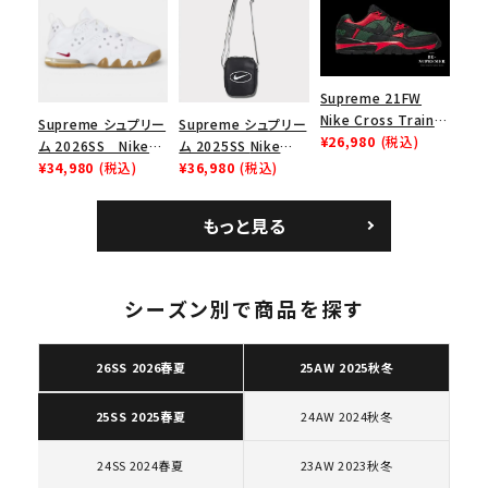
ース１スニーカー シ
ー スニーカー ホワイ
ューズ ホワイト
ト
Supreme 21FW
Nike Cross Trainer
Supreme シュプリー
Supreme シュプリー
Low ナイキクロスト
¥26,980
(税込)
ム 2026SS Nike
ム 2025SS Nike
レイナーロウ シュー
SB Air Max 2 CB 94
¥34,980
(税込)
Leather Shoulder
¥36,980
(税込)
ズ ブラック
Low SP ナイキ SB
Bag ナイキレザーシ
エアマックス2 CB 94
ョルダーバッグ ブラッ
もっと見る
ロー SP ホワイト
ク 黒
キーワードから探す
search
シーズン別で商品を探す
人気ワード
2026SS
2025AW
2025SS
Tシャツ・ロングスリーブ
キャップ・ハット
パーカー・クルーネック
26SS 2026春夏
25AW 2025秋冬
ショルダー・ウエストバッグ
ボックスロゴ
ブラックスウェット
24AW 2024秋冬
25SS 2025春夏
カテゴリーから探す
24SS 2024春夏
23AW 2023秋冬