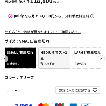
¥
118,800
当店特別価格
税込
パンツ・ショーツ
アクセサリー
なら
月々39,600円
から。分割手数料無料
COLLABORATION BRAND
サイズごとに価格が異なりますので、ご確認ください
SEASON
サイズ
SMALL/在庫切れ
CONTENTS
SMALL/在庫切れ
MEDIUM/ラスト１
LARGE/在庫切れ
点
ACCOUNT MENU
在庫切れ
残りわずか
在庫切れ
ようこそ ゲスト 様
カラー
オリーブ
meeting_room
person
ログイン
会員登録
お気に入りに登録する
Follow us