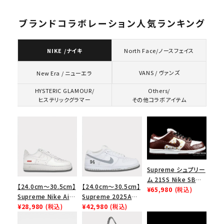
ブランドコラボレーション人気ランキング
NIKE /ナイキ
North Face/ノースフェイス
VANS / ヴァンズ
New Era / ニューエラ
HYSTERIC GLAMOUR/
Others/
ヒステリックグラマー
その他コラボアイテム
Supreme シュプリー
ム 21SS Nike SB
【24.0cm～30.5cm】
【24.0cm～30.5cm】
Dunk Low ナイキSB
¥65,980
(税込)
Supreme Nike Air
Supreme 2025AW
ダンクロウ スニーカ
Force 1 Low シュプ
¥28,980
(税込)
Nike SB Dunk Low
¥42,980
(税込)
ー ブラウン
リーム ナイキエアフォ
ナイキ SB ダンク ロ