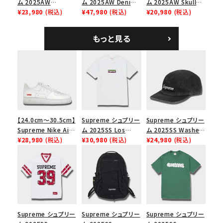
ム 2025AW
ム 2025AW Denim
ム 2025AW Skull
Overdyed Camp
¥23,980
(税込)
Backpack デニム バ
¥47,980
(税込)
Tee スカル Tシャ
¥20,980
(税込)
Cap オーバーダイド
ックパック ブラック
ツ ウッドランドカモ
キャンプキャップ ブ
もっと見る
ラック
【24.0cm～30.5cm】
Supreme シュプリー
Supreme シュプリー
Supreme Nike Air
ム 2025SS Los
ム 2025SS Washed
Force 1 Low シュプ
¥28,980
(税込)
Angeles Fire Relief
¥30,980
(税込)
Chino Twill Camp
¥24,980
(税込)
リーム ナイキエアフォ
Box Logo Tee ファ
Cap ウォッシュチノツ
ース１スニーカー シ
イヤーリリーフボック
イルキャンプキャップ
ューズ ホワイト
スロゴTシャツ ホワ
ブラック 黒
イト 白
Supreme シュプリー
Supreme シュプリー
Supreme シュプリー