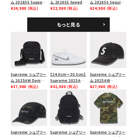
ム 2026SS Supper
ム 2026SS Speed
ム 2026SS Sequin
Tee サパーTシャツ
¥24,980
(税込)
Tee スピードTシャツ
¥22,980
(税込)
Denim Classic
¥24,980
(税込)
ホワイト
ホワイト
Logo 6-Panel シ
ークインデニム クラ
もっと見る
シックロゴ 6パネルキ
ャップ ブラック
Supreme シュプリー
【24.0cm～30.5cm】
Supreme シュプリー
ム 2025AW Denim
Supreme 2025AW
ム 2025AW
Shoulder Bag デニ
¥37,980
(税込)
Nike SB Dunk Low
¥42,980
(税込)
Pigment Coated
¥27,980
(税込)
ム ショルダーバッグ
ナイキ SB ダンク ロ
2-Tone S Logo 6-
ブラック
ー スニーカー ホワイ
Panel Cap ピグメン
ト
トコーテッド 2トーン
エスロゴ 6パネルキャ
ップ ブラック
Supreme シュプリー
Supreme シュプリー
Supreme シュプリー