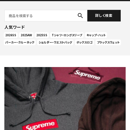
search
詳しく検索
人気ワード
2026SS
2025AW
2025SS
Tシャツ・ロングスリーブ
キャップ・ハット
パーカー・クルーネック
ショルダー・ウエストバッグ
ボックスロゴ
ブラックスウェット