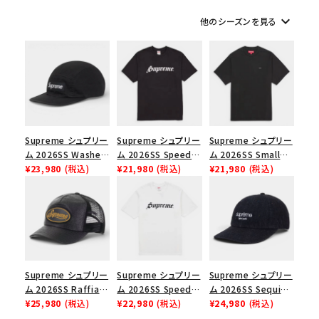
keyboard_arrow_down
他のシーズンを見る
シーズンから探す
並び順
価格から探す
Supreme シュプリー
Supreme シュプリー
Supreme シュプリー
円 ～
円
ム 2026SS Washed
ム 2026SS Speed
ム 2026SS Small
Chino Twill Camp
¥23,980
(税込)
Tee スピードTシャツ
¥21,980
(税込)
Box Tee スモールボ
¥21,980
(税込)
在庫のない商品を表示する
Cap ウォッシュド チ
ブラック
ックスTシャツ ブラッ
ノツイル キャンプキャ
ク
絞り込んで検索する
ップ ブラック
Supreme シュプリー
Supreme シュプリー
Supreme シュプリー
ム 2026SS Raffia
ム 2026SS Speed
ム 2026SS Sequin
Mesh Back 5-Panel
¥25,980
(税込)
Tee スピードTシャツ
¥22,980
(税込)
Denim Classic
¥24,980
(税込)
ラフィアメッシュバック
ホワイト
Logo 6-Panel シ