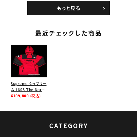
パイン
チ ブラック 黒
ョルダーバッグ ブラッ
もっと見る
ク 黒
最近チェックした商品
Supreme シュプリー
ム 16SS The North
Face Steep Tech
¥109,800
(税込)
Hooded
Sweatshirt ノース
フェイスティープテク
フード レッド
CATEGORY