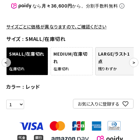
パンツ・ショーツ
なら
月々36,600円
から。分割手数料無料
アクセサリー
サイズごとに価格が異なりますので、ご確認ください
COLLABORATION BRAND
サイズ
SMALL/在庫切れ
SEASON
SMALL/在庫切れ
MEDIUM/在庫切
LARGE/ラスト1
れ
点
CONTENTS
在庫切れ
在庫切れ
残りわずか
ACCOUNT MENU
ようこそ ゲスト 様
カラー
レッド
meeting_room
person
ログイン
会員登録
お気に入りに登録する
Follow us