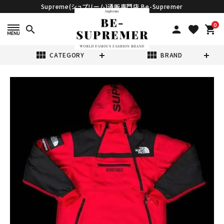
Supreme(シュプリーム)通販専門店 Be-Supremer
0
search
person
favorite
shopping_cart
view_module
view_module
CATEGORY
BRAND
search
Supreme シュプ
リーム 16SS
The North
¥109,800
Face Steep
(税込)
Tech Hooded