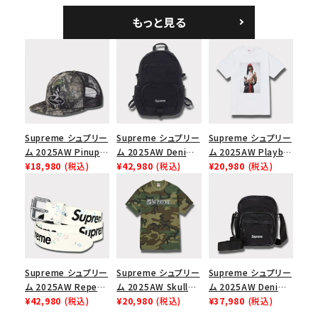
5パネルキャップ ブラ
ークインデニム クラ
もっと見る
ック
シックロゴ 6パネルキ
ャップ ブラック
Supreme シュプリー
Supreme シュプリー
Supreme シュプリー
ム 2025AW Pinup
ム 2025AW Denim
ム 2025AW Playboi
Mesh Back 5-Panel
¥18,980
(税込)
Backpack デニム バ
¥42,980
(税込)
Carti Tee プレイボ
¥20,980
(税込)
Capピンアップ メッシ
ックパック ブラック
ーイカーティ Tシャツ
ュバック 5パネルキャ
ホワイト
ップ トゥルーティン
バーHTC フォールカ
モ
Supreme シュプリー
Supreme シュプリー
Supreme シュプリー
ム 2025AW Repeat
ム 2025AW Skull
ム 2025AW Denim
Leather Belt リピー
¥42,980
(税込)
Tee スカル Tシャ
¥20,980
(税込)
Shoulder Bag デニ
¥37,980
(税込)
ト レザー ベルト フロ
ツ ウッドランドカモ
ム ショルダーバッグ