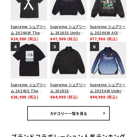
Supreme シュプリー
Supreme シュプリー
Supreme シュプリー
ム 2024AW The
ム 2026SS Umbro
ム 2024AW AOI
North Face S/S
¥24,980
(税込)
Rhinestone Track
¥47,980
(税込)
Quilted Work
¥77,980
(税込)
Top Tee ノースフェ
Jacket アンブロ ラ
Jacket アオイキルテ
イスショートスリーブ
インストーン トラック
ッドワークジャケット
トップTシャツ ブラッ
ジャケット ブラック
ブラック 黒
ク 黒
Supreme シュプリー
Supreme シュプリー
Supreme シュプリー
ム 2024SS The
ム 2026SS
ム 2025AW Umbro
North Face S/S
¥26,980
(税込)
Harrington
¥64,980
(税込)
Gradient Track
¥44,980
(税込)
Top Tee ノースフェ
Jacket ハリントン
Jacket アンブロ グ
イスショートスリーブ
ジャケット ブラック
ラデーション トラック
カテゴリー一覧を見る
トップTシャツ ブラッ
ジャケット ネイビー
ク 黒
ブランドコラボレーション人気ランキング