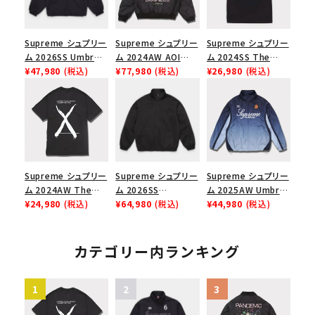
Supreme シュプリー
Supreme シュプリー
Supreme シュプリー
ム 2026SS Umbro
ム 2024AW AOI
ム 2024SS The
Rhinestone Track
¥47,980
(税込)
Quilted Work
¥77,980
(税込)
North Face S/S
¥26,980
(税込)
Jacket アンブロ ラ
Jacket アオイキルテ
Top Tee ノースフェ
インストーン トラック
ッドワークジャケット
イスショートスリーブ
ジャケット ブラック
ブラック 黒
トップTシャツ ブラッ
ク 黒
Supreme シュプリー
Supreme シュプリー
Supreme シュプリー
ム 2024AW The
ム 2026SS
ム 2025AW Umbro
North Face S/S
¥24,980
(税込)
Harrington
¥64,980
(税込)
Gradient Track
¥44,980
(税込)
Top Tee ノースフェ
Jacket ハリントン
Jacket アンブロ グ
イスショートスリーブ
ジャケット ブラック
ラデーション トラック
トップTシャツ ブラッ
ジャケット ネイビー
カテゴリー内ランキング
ク 黒