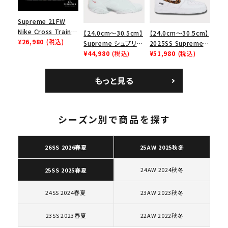
Supreme 21FW
Nike Cross Trainer
【24.0cm～30.5cm】
【24.0cm～30.5cm】
Low ナイキクロスト
¥26,980
(税込)
Supreme シュプリー
2025SS Supreme
レイナーロウ シュー
ム 2023AW Nike
¥44,980
(税込)
GOODENOUGH
¥51,980
(税込)
ズ ブラック
Courtposite ナイキ
Nike Air Force 1
コートポジット スニー
Low AF1 シュプリー
もっと見る
カー ホワイト 白
ムグッドイナフ ナイキ
エアフォース１スニー
カー シューズ ホワイ
キーワードから探す
ト
シーズン別で商品を探す
search
人気ワード
2026SS
2025AW
2025SS
Tシャツ・ロングスリーブ
26SS 2026春夏
25AW 2025秋冬
キャップ・ハット
パーカー・クルーネック
ショルダー・ウエストバッグ
ボックスロゴ
ブラックスウェット
24AW 2024秋冬
25SS 2025春夏
カテゴリーから探す
24SS 2024春夏
23AW 2023秋冬
コラボレーションブランドから探す
23SS 2023春夏
22AW 2022秋冬