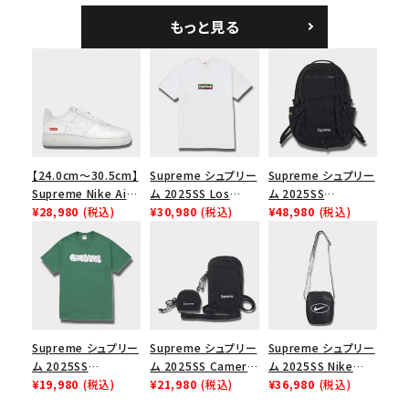
ーラル
ブラック
もっと見る
【24.0cm～30.5cm】
Supreme シュプリー
Supreme シュプリー
Supreme Nike Air
ム 2025SS Los
ム 2025SS
Force 1 Low シュプ
¥28,980
(税込)
Angeles Fire Relief
¥30,980
(税込)
Backpack バックパッ
¥48,980
(税込)
リーム ナイキエアフォ
Box Logo Tee ファ
ク ブラック 黒
ース１スニーカー シ
イヤーリリーフボック
ューズ ホワイト
スロゴTシャツ ホワ
イト 白
Supreme シュプリー
Supreme シュプリー
Supreme シュプリー
ム 2025SS
ム 2025SS Camera
ム 2025SS Nike
Homerun Tee ホー
¥19,980
(税込)
Bag + Mini Pouch
¥21,980
(税込)
Leather Shoulder
¥36,980
(税込)
ムランTシャツ ライト
カメラバッグ ミニポー
Bag ナイキレザーシ