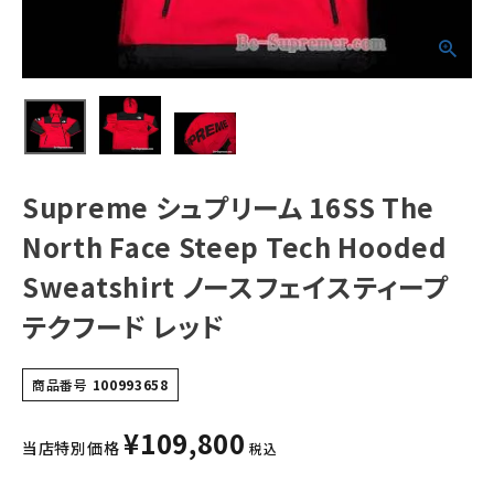
Sweatshirt ノー
スフェイスティー
プテクフード レッ
ド
NEW ITEMS
CATEGORY
Tシャツ・ロングスリーブ
パーカー・トレーナー
Supreme シュプリーム 16SS The
North Face Steep Tech Hooded
ジャケット・アウター
Sweatshirt ノースフェイスティープ
キャップ・ハット
テクフード レッド
ニット帽・ビーニー
バックパック・リュック
商品番号
100993658
その他バッグ類
¥
109,800
当店特別価格
税込
スニーカー・ブーツ