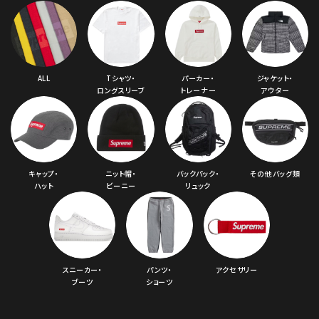
ALL
Tシャツ・
パーカー・
ジャケット・
ロングスリーブ
トレーナー
アウター
キャップ・
ニット帽・
バックパック・
その他バッグ類
ハット
ビーニー
リュック
スニーカー・
パンツ・
アクセサリー
ブーツ
ショーツ