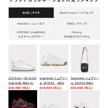
NIKE /ナイキ
North Face/ノースフェイス
VANS / ヴァンズ
New Era / ニューエラ
HYSTERIC GLAMOUR/
Others/
ヒステリックグラマー
その他コラボアイテム
【24.0cm～30.5cm】
Supreme シュプリー
Supreme シュプリー
Supreme Nike Air
ム 2026SS Nike
ム 2025SS Nike
Force 1 Low シュプ
¥28,980
(税込)
SB Air Max 2 CB 94
¥34,980
(税込)
Leather Shoulder
¥36,980
(税込)
リーム ナイキエアフォ
Low SP ナイキ SB
Bag ナイキレザーシ
ース１スニーカー シ
エアマックス2 CB 94
ョルダーバッグ ブラッ
ューズ ホワイト
ロー SP ホワイト
ク 黒