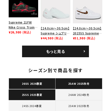
ース１スニーカー シ
エアマックス2 CB 94
ョルダーバッグ ブラッ
ューズ ホワイト
ロー SP ホワイト
ク 黒
Supreme 21FW
Nike Cross Trainer
【24.0cm～30.5cm】
【24.0cm～30.5cm】
Low ナイキクロスト
¥26,980
(税込)
Supreme シュプリー
2025SS Supreme
レイナーロウ シュー
ム 2023AW Nike
¥44,980
(税込)
GOODENOUGH
¥51,980
(税込)
ズ ブラック
Courtposite ナイキ
Nike Air Force 1
コートポジット スニー
Low AF1 シュプリー
もっと見る
カー ホワイト 白
ムグッドイナフ ナイキ
エアフォース１スニー
キーワードから探す
カー シューズ ホワイ
ト
search
シーズン別で商品を探す
人気ワード
2026SS
2025AW
2025SS
Tシャツ・ロングスリーブ
キャップ・ハット
パーカー・クルーネック
26SS 2026春夏
25AW 2025秋冬
ショルダー・ウエストバッグ
ボックスロゴ
ブラックスウェット
24AW 2024秋冬
25SS 2025春夏
カテゴリーから探す
24SS 2024春夏
23AW 2023秋冬