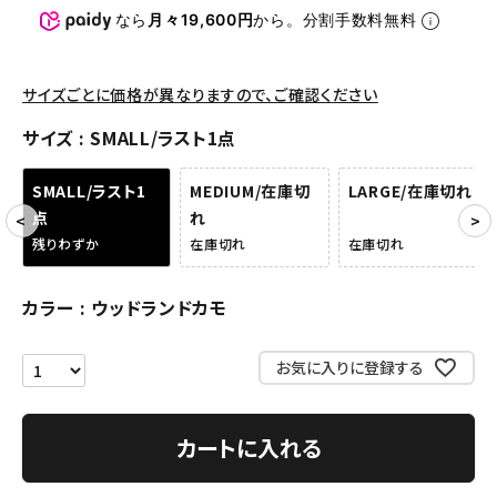
パンツ・ショーツ
なら
月々19,600円
から。分割手数料無料
アクセサリー
サイズごとに価格が異なりますので、ご確認ください
COLLABORATION BRAND
サイズ
SMALL/ラスト1点
SEASON
SMALL/ラスト1
MEDIUM/在庫切
LARGE/在庫切れ
CONTENTS
点
れ
残りわずか
在庫切れ
在庫切れ
ACCOUNT MENU
ようこそ ゲスト 様
カラー
ウッドランドカモ
meeting_room
person
ログイン
会員登録
お気に入りに登録する
Follow us
カートに入れる