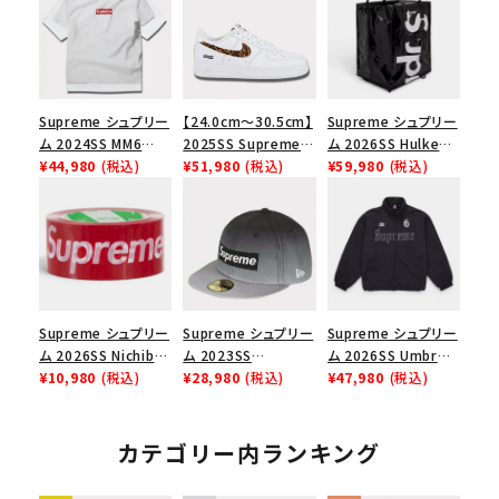
Supreme シュプリー
【24.0cm～30.5cm】
Supreme シュプリー
ム 2024SS MM6
2025SS Supreme
ム 2026SS Hulken
Maison Margiela
¥44,980
(税込)
GOODENOUGH
¥51,980
(税込)
Rolling Tote
¥59,980
(税込)
Box Logo Tee MM6
Nike Air Force 1
Bag ハルケン ロー
メゾンマルジェラボッ
Low AF1 シュプリー
リングトートバッグ
クスロゴTシャツ ホ
ムグッドイナフ ナイキ
ブラック
ワイト 白
エアフォース１スニー
カー シューズ ホワイ
ト
Supreme シュプリー
Supreme シュプリー
Supreme シュプリー
ム 2026SS Nichiban
ム 2023SS
ム 2026SS Umbro
Packing Tape ニ
¥10,980
(税込)
Gradient Box
¥28,980
(税込)
Rhinestone Track
¥47,980
(税込)
チバン パッキングテ
Logo New Era Cap
Jacket アンブロ ラ
ープ レッド
グラディエントボック
インストーン トラック
スロゴニューエラキャ
ジャケット ブラック
カテゴリー内ランキング
ップ 帽子 ブラック