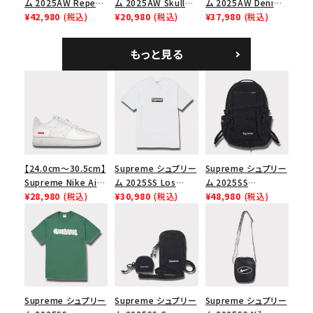
ム 2025AW Repeat
ム 2025AW Skull
ム 2025AW Denim
Leather Belt リピー
¥42,980
(税込)
Tee スカル Tシャ
¥20,980
(税込)
Shoulder Bag デニ
¥37,980
(税込)
ト レザー ベルト フロ
ツ ウッドランドカモ
ム ショルダーバッグ
ーラル
ブラック
もっと見る
【24.0cm～30.5cm】
Supreme シュプリー
Supreme シュプリー
Supreme Nike Air
ム 2025SS Los
ム 2025SS
Force 1 Low シュプ
¥28,980
(税込)
Angeles Fire Relief
¥30,980
(税込)
Backpack バックパッ
¥48,980
(税込)
リーム ナイキエアフォ
Box Logo Tee ファ
ク ブラック 黒
ース１スニーカー シ
イヤーリリーフボック
ューズ ホワイト
スロゴTシャツ ホワ
イト 白
Supreme シュプリー
Supreme シュプリー
Supreme シュプリー