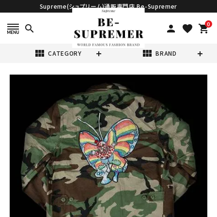
Supreme(シュプリーム)通販専門店 Be-Supremer
0
search
person
favorite
shopping_cart
view_module
view_module
CATEGORY
BRAND
search
Supreme シュプ
リーム 16SS
Gonz Butterfly
¥58,800
(税込)
BDU Jacket ゴ
ンズバタフライジ