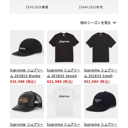
コラボレーションブランドから探す
23SS 2023春夏
22AW 2022秋冬
シーズンから探す
keyboard_arrow_down
他のシーズンを見る
並び順
価格から探す
円 ～
円
Supreme シュプリー
Supreme シュプリー
Supreme シュプリー
ム 2026SS Washed
ム 2026SS Speed
ム 2026SS Small
在庫のない商品を表示する
Chino Twill Camp
¥23,980
(税込)
Tee スピードTシャツ
¥21,980
(税込)
Box Tee スモールボ
¥21,980
(税込)
Cap ウォッシュド チ
ブラック
ックスTシャツ ブラッ
絞り込んで検索する
ノツイル キャンプキャ
ク
ップ ブラック
Supreme シュプリー
Supreme シュプリー
Supreme シュプリー