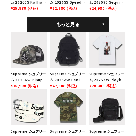
ム 2026SS Raffia
ム 2026SS Speed
ム 2026SS Sequin
Mesh Back 5-Panel
¥25,980
(税込)
Tee スピードTシャツ
¥22,980
(税込)
Denim Classic
¥24,980
(税込)
ラフィアメッシュバック
ホワイト
Logo 6-Panel シ
5パネルキャップ ブラ
ークインデニム クラ
もっと見る
ック
シックロゴ 6パネルキ
ャップ ブラック
Supreme シュプリー
Supreme シュプリー
Supreme シュプリー
ム 2025AW Pinup
ム 2025AW Denim
ム 2025AW Playboi
Mesh Back 5-Panel
¥18,980
(税込)
Backpack デニム バ
¥42,980
(税込)
Carti Tee プレイボ
¥20,980
(税込)
Capピンアップ メッシ
ックパック ブラック
ーイカーティ Tシャツ
ュバック 5パネルキャ
ホワイト
ップ トゥルーティン
バーHTC フォールカ
モ
Supreme シュプリー
Supreme シュプリー
Supreme シュプリー