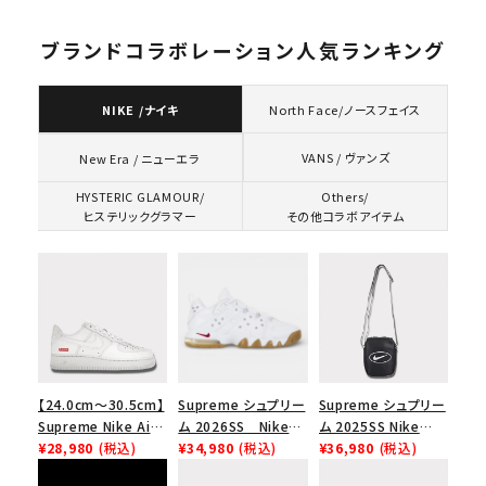
バック 5 パネルキャッ
プ ブラック
ブランドコラボレーション人気ランキング
NIKE /ナイキ
North Face/ノースフェイス
VANS / ヴァンズ
New Era / ニューエラ
HYSTERIC GLAMOUR/
Others/
ヒステリックグラマー
その他コラボアイテム
【24.0cm～30.5cm】
Supreme シュプリー
Supreme シュプリー
Supreme Nike Air
ム 2026SS Nike
ム 2025SS Nike
Force 1 Low シュプ
¥28,980
(税込)
SB Air Max 2 CB 94
¥34,980
(税込)
Leather Shoulder
¥36,980
(税込)
リーム ナイキエアフォ
Low SP ナイキ SB
Bag ナイキレザーシ