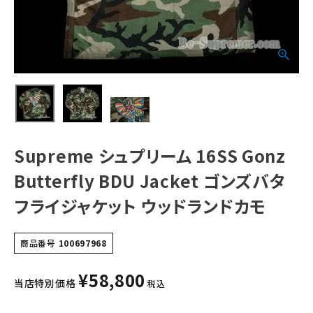
ャケット ウッドラ
ンドカモ
NEW ITEMS
CATEGORY
Tシャツ・ロングスリーブ
パーカー・トレーナー
ジャケット・アウター
Supreme シュプリーム 16SS Gonz
Butterfly BDU Jacket ゴンズバタ
キャップ・ハット
フライジャケット ウッドランドカモ
ニット帽・ビーニー
バックパック・リュック
商品番号
100697968
その他バッグ類
¥
58,800
当店特別価格
税込
スニーカー・ブーツ