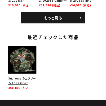
ム 2025SS
ム 2025SS Camera
ム 2025SS Nike
Homerun Tee ホー
¥19,980
(税込)
Bag + Mini Pouch
¥21,980
(税込)
Leather Shoulder
¥36,980
(税込)
ムランTシャツ ライト
カメラバッグ ミニポー
Bag ナイキレザーシ
パイン
チ ブラック 黒
ョルダーバッグ ブラッ
もっと見る
ク 黒
最近チェックした商品
Supreme シュプリー
ム 16SS Gonz
Butterfly BDU
¥58,800
(税込)
Jacket ゴンズバタフ
ライジャケット ウッド
ランドカモ