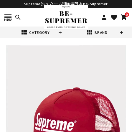
Supreme(シュプリーム)通販専門店 Be-Supremer
0
search
person
favorite
shopping_cart
view_module
view_module
CATEGORY
BRAND
search
Supreme シュプ
リーム 2024AW
Underline
¥26,980
(税込)
Mesh Back 5-