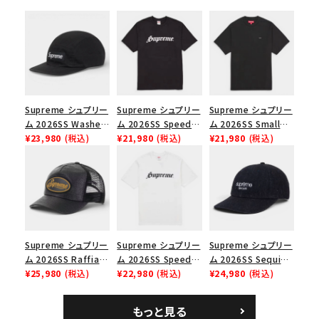
シーズンから探す
並び順
価格から探す
Supreme シュプリー
Supreme シュプリー
Supreme シュプリー
ム 2026SS Washed
ム 2026SS Speed
ム 2026SS Small
円 ～
円
Chino Twill Camp
¥23,980
(税込)
Tee スピードTシャツ
¥21,980
(税込)
Box Tee スモールボ
¥21,980
(税込)
Cap ウォッシュド チ
ブラック
ックスTシャツ ブラッ
在庫のない商品を表示する
ノツイル キャンプキャ
ク
ップ ブラック
絞り込んで検索する
Supreme シュプリー
Supreme シュプリー
Supreme シュプリー
ム 2026SS Raffia
ム 2026SS Speed
ム 2026SS Sequin
Mesh Back 5-Panel
¥25,980
(税込)
Tee スピードTシャツ
¥22,980
(税込)
Denim Classic
¥24,980
(税込)
ラフィアメッシュバック
ホワイト
Logo 6-Panel シ
5パネルキャップ ブラ
ークインデニム クラ
もっと見る
ック
シックロゴ 6パネルキ