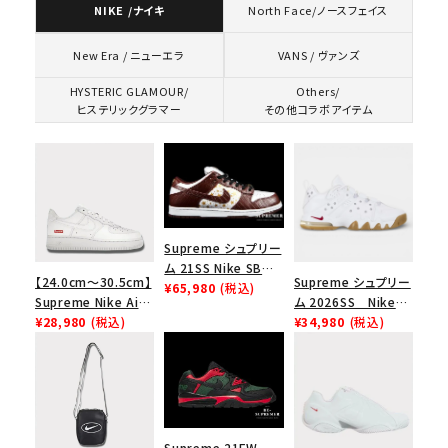
NIKE /ナイキ
North Face/ノースフェイス
VANS / ヴァンズ
New Era / ニューエラ
HYSTERIC GLAMOUR/
Others/
ヒステリックグラマー
その他コラボアイテム
Supreme シュプリー
ム 21SS Nike SB
【24.0cm～30.5cm】
Supreme シュプリー
Dunk Low ナイキSB
¥65,980
(税込)
Supreme Nike Air
ム 2026SS Nike
ダンクロウ スニーカ
Force 1 Low シュプ
¥28,980
(税込)
SB Air Max 2 CB 94
¥34,980
(税込)
ー ブラウン
リーム ナイキエアフォ
Low SP ナイキ SB
ース１スニーカー シ
エアマックス2 CB 94
ューズ ホワイト
ロー SP ホワイト
Supreme 21FW