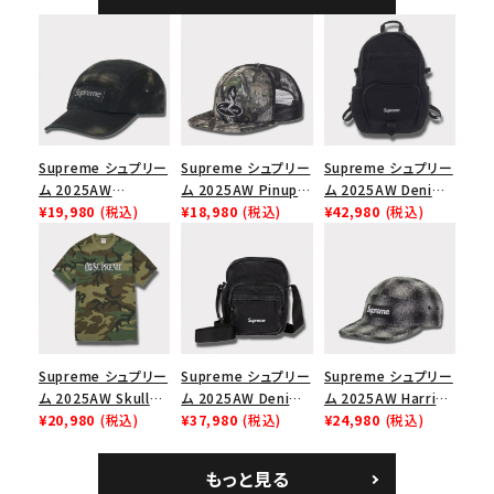
ャップ ブラック
Supreme シュプリー
Supreme シュプリー
Supreme シュプリー
ム 2025AW
ム 2025AW Pinup
ム 2025AW Denim
Overdyed Camp
¥19,980
(税込)
Mesh Back 5-Panel
¥18,980
(税込)
Backpack デニム バ
¥42,980
(税込)
Cap オーバーダイド
Capピンアップ メッシ
ックパック ブラック
キャンプキャップ ブ
ュバック 5パネルキャ
ラック
ップ トゥルーティン
バーHTC フォールカ
モ
Supreme シュプリー
Supreme シュプリー
Supreme シュプリー
ム 2025AW Skull
ム 2025AW Denim
ム 2025AW Harris
Tee スカル Tシャ
¥20,980
(税込)
Shoulder Bag デニ
¥37,980
(税込)
Tweed Camp Cap
¥24,980
(税込)
ツ ウッドランドカモ
ム ショルダーバッグ
ハリスツイード キャ
ブラック
ンプキャップ ブラック
もっと見る