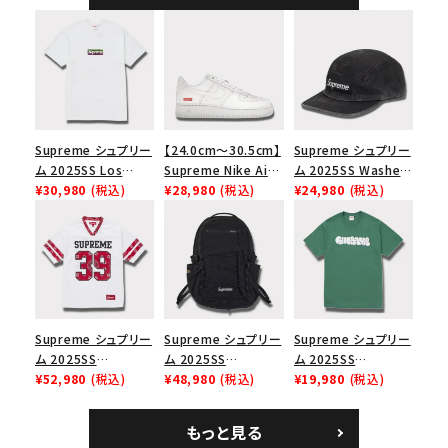
Supreme シュプリー
【24.0cm～30.5cm】
Supreme シュプリー
ム 2025SS Los
Supreme Nike Air
ム 2025SS Washed
Angeles Fire Relief
¥30,980
(税込)
Force 1 Low シュプ
¥28,980
(税込)
Chino Twill Camp
¥24,980
(税込)
Box Logo Tee ファ
リーム ナイキエアフォ
Cap ウォッシュチノツ
イヤーリリーフボック
ース１スニーカー シ
イルキャンプキャップ
スロゴTシャツ ホワ
ューズ ホワイト
ブラック 黒
イト 白
Supreme シュプリー
Supreme シュプリー
Supreme シュプリー
ム 2025SS
ム 2025SS
ム 2025SS
Bandana Football
¥52,980
(税込)
Backpack バックパッ
¥48,980
(税込)
Homerun Tee ホー
¥19,980
(税込)
Jersey バンダナ フッ
ク ブラック 黒
ムランTシャツ ライト
トボール ジャージ ホ
パイン
もっと見る
ワイト