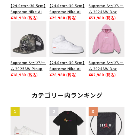
【24.0cm～30.5cm】
【24.0cm～30.5cm】
Supreme シュプリー
Supreme Nike Air
Supreme Nike Air
ム 2024AW Box
Force 1 Low シュプ
¥28,980
(税込)
Force 1 Low シュプ
¥29,980
(税込)
Logo Hooded
¥53,980
(税込)
リーム ナイキエアフォ
リーム ナイキエアフォ
Sweatshirt ボック
ース１スニーカー シ
ース１スニーカー シ
スロゴフードパーカー
ューズ ホワイト
ューズ ブラック
ブラック 黒
Supreme シュプリー
【24.0cm～30.5cm】
Supreme シュプリー
ム 2025AW Pinup
Supreme Nike Air
ム 2024AW Box
Mesh Back 5-Panel
¥18,980
(税込)
Force 1 Mid シュプ
¥28,980
(税込)
Logo Hooded
¥62,980
(税込)
Capピンアップ メッシ
リーム ナイキエアフォ
Sweatshirt ボック
ュバック 5パネルキャ
ース１スニーカー シ
スロゴフードパーカー
ップ トゥルーティン
ューズ ホワイト 白
ダスティーピンク
カテゴリー内ランキング
バーHTC フォールカ
モ