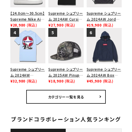
【24.0cm～30.5cm】
Supreme シュプリー
Supreme シュプリー
Supreme Nike Air
ム 2024AW Cursive
ム 2024AW Jordan
Force 1 Low シュプ
¥28,980
(税込)
S/S Top カーシブシ
¥27,980
(税込)
Drawstring Bag ジ
¥19,980
(税込)
リーム ナイキエアフォ
ョートスリーブトップ
ョーダンドローストリ
ース１スニーカー シ
Tシャツ ブラック 黒
ングバッグ バックパッ
ューズ ホワイト
ク ブラック 黒
Supreme シュプリー
Supreme シュプリー
Supreme シュプリー
ム 2024AW
ム 2025AW Pinup
ム 2024AW Box
Hysteric Glamour
¥32,980
(税込)
Mesh Back 5-Panel
¥18,980
(税込)
Logo Hooded
¥45,980
(税込)
Pin Up Tee ヒステリ
Capピンアップ メッシ
Sweatshirt ボック
ックグラマーピンアッ
ュバック 5パネルキャ
スロゴフードパーカー
カテゴリー一覧を見る
プTシャツ パウダーブ
ップ トゥルーティン
ネイビー 紺
ルー
バーHTC フォールカ
モ
ブランドコラボレーション人気ランキング