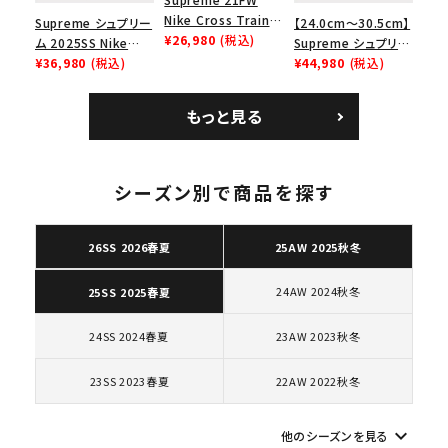
Nike Cross Trainer
Supreme シュプリー
【24.0cm～30.5cm】
Low ナイキクロスト
¥26,980
(税込)
ム 2025SS Nike
Supreme シュプリー
レイナーロウ シュー
Leather Shoulder
¥36,980
(税込)
ム 2023AW Nike
¥44,980
(税込)
ズ ブラック
Bag ナイキレザーシ
Courtposite ナイキ
ョルダーバッグ ブラッ
コートポジット スニー
もっと見る
ク 黒
カー ホワイト 白
シーズン別で商品を探す
キーワードから探す
search
26SS 2026春夏
25AW 2025秋冬
人気ワード
2026SS
2025AW
2025SS
Tシャツ・ロングスリーブ
キャップ・ハット
パーカー・クルーネック
24AW 2024秋冬
25SS 2025春夏
ショルダー・ウエストバッグ
ボックスロゴ
ブラックスウェット
24SS 2024春夏
23AW 2023秋冬
カテゴリーから探す
23SS 2023春夏
22AW 2022秋冬
コラボレーションブランドから探す
keyboard_arrow_down
他のシーズンを見る