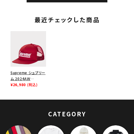
最近チェックした商品
Supreme シュプリー
ム 2024AW
Underline Mesh
¥26,980
(税込)
Back 5-Panel Cap
アンダーラインメッシ
ュバック5パネルキャ
ップ カーディナル
CATEGORY