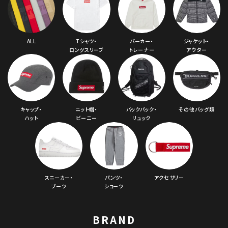
ALL
Tシャツ・
パーカー・
ジャケット・
ロングスリーブ
トレーナー
アウター
キャップ・
ニット帽・
バックパック・
その他バッグ類
ハット
ビーニー
リュック
スニーカー・
パンツ・
アクセサリー
ブーツ
ショーツ
BRAND