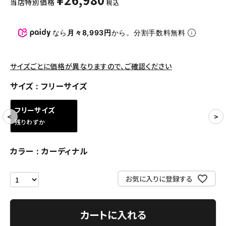
当店特別価格
税込
パンツ・ショーツ
アクセサリー
なら
月々8,993円
から。分割手数料無料
COLLABORATION BRAND
サイズごとに価格が異なりますので、ご確認ください
SEASON
サイズ
フリーサイズ
CONTENTS
フリーサイズ
残りわずか
ACCOUNT MENU
ようこそ ゲスト 様
カラー
カーディナル
meeting_room
person
ログイン
会員登録
お気に入りに登録する
Follow us
カートに入れる