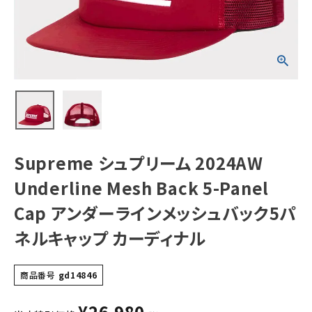
Panel Cap アン
ダーラインメッシ
ュバック5パネルキ
ャップ カーディナ
NEW ITEMS
ル
CATEGORY
Tシャツ・ロングスリーブ
パーカー・トレーナー
ジャケット・アウター
Supreme シュプリーム 2024AW
キャップ・ハット
Underline Mesh Back 5-Panel
ニット帽・ビーニー
Cap アンダーラインメッシュバック5パ
ネルキャップ カーディナル
バックパック・リュック
その他バッグ類
商品番号
gd14846
スニーカー・ブーツ
¥
26,980