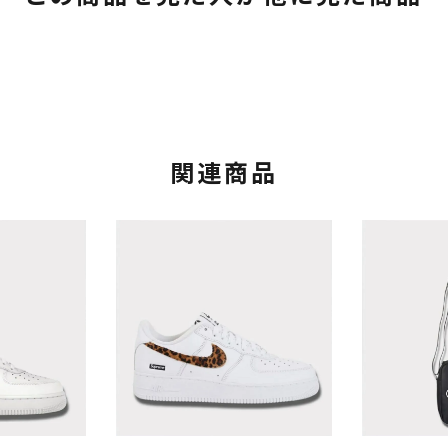
関連商品
カテゴリーから探す
コラボレーションブ
rch
価格から探す
人気ワード
2026SS
2025AW
2025S