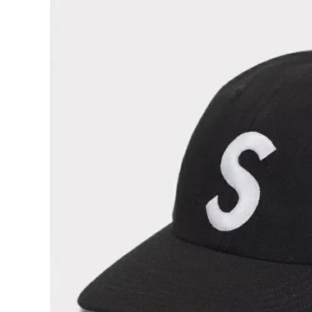
Supreme
シュプリー
ム
¥30,980
2025SS
(税込)
World
Famous
S Logo
6Panel
Cap ワー
ルドフェイ
NEW ITEMS
マスSロゴ
6パネルキ
ャップ ブラ
ック 黒
CATEGORY
Tシャツ・ロングスリーブ
パーカー・トレーナー
ジャケット・アウター
キャップ・ハット
ニット帽・ビーニー