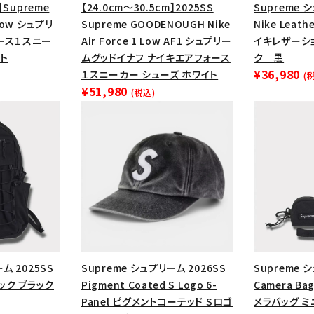
円 ～
円
】Supreme
【24.0cm～30.5cm】2025SS
Supreme 
Tシャツ・ロングスリーブ
キャ
1 Low シュプリ
Supreme GOODENOUGH Nike
Nike Leath
ース１スニー
Air Force 1 Low AF1 シュプリー
イキレザーシ
パーカー・クルーネック
ショル
ト
ムグッドイナフ ナイキエアフォース
ク 黒
ボックスロゴ
ブラックスウェッ
¥36,980
１スニーカー シューズ ホワイト
(
¥51,980
(税込)
在庫のない商品を表示する
絞り込んで検索する
ム 2025SS
Supreme シュプリーム 2026SS
Supreme 
パック ブラック
Pigment Coated S Logo 6-
Camera Bag
Panel ピグメントコーテッド Sロゴ
メラバッグ ミ