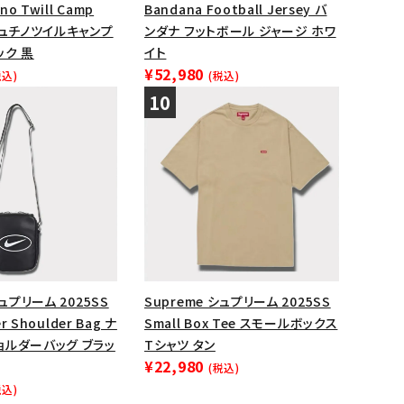
no Twill Camp
Bandana Football Jersey バ
シュチノツイルキャンプ
ンダナ フットボール ジャージ ホワ
ック 黒
イト
¥52,980
税込)
(税込)
シュプリーム 2025SS
Supreme シュプリーム 2025SS
er Shoulder Bag ナ
Small Box Tee スモールボックス
ョルダーバッグ ブラッ
Tシャツ タン
¥22,980
(税込)
税込)