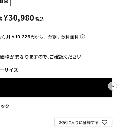
5500
¥
30,980
格
税込
なら
月々10,326円
から。分割手数料無料
価格が異なりますので、ご確認ください
ーサイズ
ラック
お気に入りに登録する