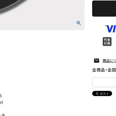
商品に
全商品・全
S
el
ルキ