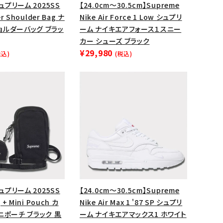
シュプリーム 2025SS
【24.0cm～30.5cm】Supreme
ップ・ハット
er Shoulder Bag ナ
Nike Air Force 1 Low シュプリ
ョルダーバッグ ブラッ
ーム ナイキエアフォース１スニー
ダー・ウエストバッグ
カー シューズ ブラック
ト
¥29,980
税込)
(税込)
シュプリーム 2025SS
【24.0cm～30.5cm】Supreme
 + Mini Pouch カ
Nike Air Max 1 '87 SP シュプリ
ニポーチ ブラック 黒
ーム ナイキエアマックス1 ホワイト