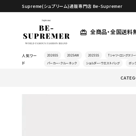
Supreme(シュプリーム)通販専門店 Be-Supremer
全商品・全国送料
card_giftcard
人気ワー
2026SS
2025AW
2025SS
Tシャツ・ロングスリー
ド
パーカー・クルーネック
ショルダー・ウエストバッグ
ボッ
CATEG
search