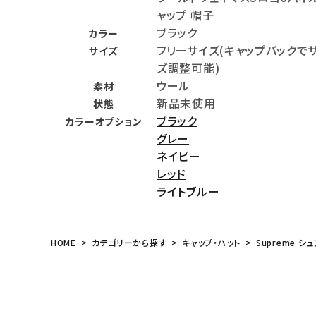
ャップ 帽子
meeting_room
person
ログイン
会員登録
ブラック
カラー
フリーサイズ(キャップバックで
サイズ
ズ調整可能)
Follow us
ウール
素材
新品未使用
状態
ブラック
カラーオプション
グレー
ネイビー
レッド
ライトブルー
HOME
カテゴリーから探す
キャップ・ハット
Supreme シュ