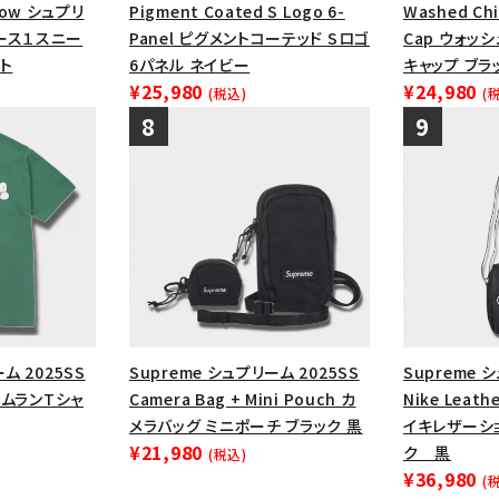
1 Low シュプリ
Pigment Coated S Logo 6-
Washed Chi
ース１スニー
Panel ピグメントコーテッド Sロゴ
Cap ウォッ
ト
6パネル ネイビー
キャップ ブラ
¥25,980
¥24,980
(税込)
(
ム 2025SS
Supreme シュプリーム 2025SS
Supreme 
ホームランTシャ
Camera Bag + Mini Pouch カ
Nike Leath
メラバッグ ミニポーチ ブラック 黒
イキレザーシ
¥21,980
ク 黒
(税込)
¥36,980
(