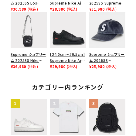
ム 2025SS Los
Supreme Nike Air
2025SS Supreme
Angeles Fire Relief
¥30,980
(税込)
Force 1 Low シュプ
¥28,980
(税込)
GOODENOUGH
¥51,980
(税込)
Box Logo Tee ファ
リーム ナイキエアフォ
Nike Air Force 1
イヤーリリーフボック
ース１スニーカー シ
Low AF1 シュプリー
スロゴTシャツ ホワ
ューズ ホワイト
ムグッドイナフ ナイキ
イト 白
エアフォース１スニー
カー シューズ ホワイ
ト
Supreme シュプリー
【24.0cm～30.5cm】
Supreme シュプリー
ム 2025SS Nike
Supreme Nike Air
ム 2026SS
Leather Shoulder
¥36,980
(税込)
Force 1 Low シュプ
¥29,980
(税込)
Pigment Coated S
¥25,980
(税込)
Bag ナイキレザーシ
リーム ナイキエアフォ
Logo 6-Panel ピグ
ョルダーバッグ ブラッ
ース１スニーカー シ
メントコーテッド Sロ
ク 黒
ューズ ブラック
ゴ 6パネル ネイビー
カテゴリー内ランキング