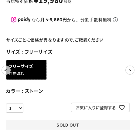
当店特別価格
税込
パンツ・ショーツ
アクセサリー
なら
月々6,660円
から。分割手数料無料
COLLABORATION BRAND
サイズごとに価格が異なりますので、ご確認ください
SEASON
サイズ
フリーサイズ
CONTENTS
フリーサイズ
在庫切れ
ACCOUNT MENU
ようこそ ゲスト 様
カラー
ストーン
meeting_room
person
ログイン
会員登録
お気に入りに登録する
Follow us
SOLD OUT