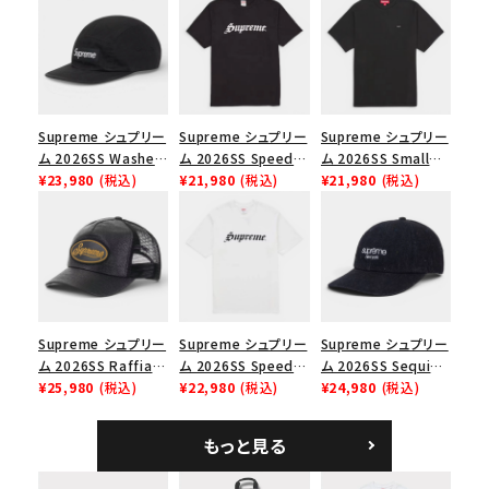
シーズンから探す
並び順
Supreme シュプリー
Supreme シュプリー
Supreme シュプリー
価格から探す
ム 2026SS Washed
ム 2026SS Speed
ム 2026SS Small
Chino Twill Camp
¥23,980
(税込)
Tee スピードTシャツ
¥21,980
(税込)
Box Tee スモールボ
¥21,980
(税込)
円 ～
円
Cap ウォッシュド チ
ブラック
ックスTシャツ ブラッ
ノツイル キャンプキャ
ク
在庫のない商品を表示する
ップ ブラック
絞り込んで検索する
Supreme シュプリー
Supreme シュプリー
Supreme シュプリー
ム 2026SS Raffia
ム 2026SS Speed
ム 2026SS Sequin
Mesh Back 5-Panel
¥25,980
(税込)
Tee スピードTシャツ
¥22,980
(税込)
Denim Classic
¥24,980
(税込)
ラフィアメッシュバック
ホワイト
Logo 6-Panel シ
5パネルキャップ ブラ
ークインデニム クラ
もっと見る
ック
シックロゴ 6パネルキ
ャップ ブラック