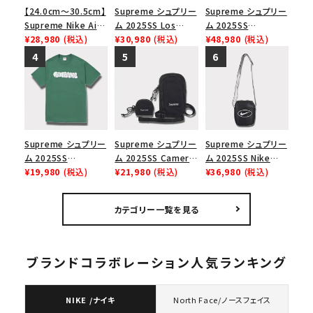
【24.0cm～30.5cm】
Supreme シュプリー
Supreme シュプリー
Supreme Nike Air
ム 2025SS Los
ム 2025SS
Force 1 Low シュプ
¥28,980
(税込)
Angeles Fire Relief
¥30,980
(税込)
Backpack バックパッ
¥48,980
(税込)
リーム ナイキエアフォ
Box Logo Tee ファ
ク ブラック 黒
ース１スニーカー シ
イヤーリリーフボック
ューズ ホワイト
スロゴTシャツ ホワ
イト 白
Supreme シュプリー
Supreme シュプリー
Supreme シュプリー
ム 2025SS
ム 2025SS Camera
ム 2025SS Nike
Homerun Tee ホー
¥19,980
(税込)
Bag + Mini Pouch
¥21,980
(税込)
Leather Shoulder
¥36,980
(税込)
ムランTシャツ ライト
カメラバッグ ミニポー
Bag ナイキレザーシ
パイン
チ ブラック 黒
ョルダーバッグ ブラッ
カテゴリー一覧を見る
ク 黒
ブランドコラボレーション人気ランキング
NIKE /ナイキ
North Face/ノースフェイス