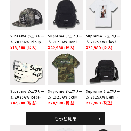
Supreme シュプリー
Supreme シュプリー
Supreme シュプリー
ム 2025AW Pinup
ム 2025AW Denim
ム 2025AW Playboi
Mesh Back 5-Panel
¥18,980
(税込)
Backpack デニム バ
¥42,980
(税込)
Carti Tee プレイボ
¥20,980
(税込)
Capピンアップ メッシ
ックパック ブラック
ーイカーティ Tシャツ
ュバック 5パネルキャ
ホワイト
ップ トゥルーティン
バーHTC フォールカ
モ
Supreme シュプリー
Supreme シュプリー
Supreme シュプリー
ム 2025AW Repeat
ム 2025AW Skull
ム 2025AW Denim
Leather Belt リピー
¥42,980
(税込)
Tee スカル Tシャ
¥20,980
(税込)
Shoulder Bag デニ
¥37,980
(税込)
ト レザー ベルト フロ
ツ ウッドランドカモ
ム ショルダーバッグ
ーラル
ブラック
もっと見る