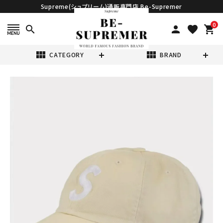
Supreme(シュプリーム)通販専門店 Be-Supremer
0
search
person
favorite
shopping_cart
view_module
view_module
CATEGORY
BRAND
search
Supreme シュプ
リーム 2025SS
Pigment
¥19,980
(税込)
Coated S Logo