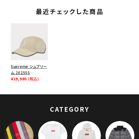
最近チェックした商品
Supreme シュプリー
ム 2025SS
Pigment Coated S
¥19,980
(税込)
Logo 6Panel ピグメ
ントコートSロゴ6パ
ネルキャップ ストーン
CATEGORY