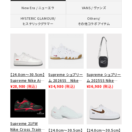
VANS / ヴァンズ
New Era / ニューエラ
HYSTERIC GLAMOUR/
Others/
ヒステリックグラマー
その他コラボアイテム
【24.0cm～30.5cm】
Supreme シュプリー
Supreme シュプリー
Supreme Nike Air
ム 2026SS Nike
ム 2025SS Nike
Force 1 Low シュプ
¥28,980
(税込)
SB Air Max 2 CB 94
¥34,980
(税込)
Leather Shoulder
¥36,980
(税込)
リーム ナイキエアフォ
Low SP ナイキ SB
Bag ナイキレザーシ
ース１スニーカー シ
エアマックス2 CB 94
ョルダーバッグ ブラッ
ューズ ホワイト
ロー SP ホワイト
ク 黒
Supreme 21FW
Nike Cross Trainer
【24.0cm～30.5cm】
【24.0cm～30.5cm】