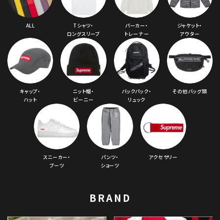
ALL
Tシャツ・
パーカー・
ジャケット・
ロングスリーブ
トレーナー
アウター
キャップ・
ニット帽・
バックパック・
その他バッグ類
ハット
ビーニー
リュック
スニーカー・
パンツ・
アクセサリー
ブーツ
ショーツ
BRAND