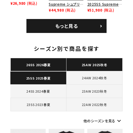
Low ナイキクロスト
¥26,980
(税込)
Supreme シュプリー
2025SS Supreme
レイナーロウ シュー
ム 2023AW Nike
¥44,980
(税込)
GOODENOUGH
¥51,980
(税込)
ズ ブラック
Courtposite ナイキ
Nike Air Force 1
コートポジット スニー
Low AF1 シュプリー
もっと見る
カー ホワイト 白
ムグッドイナフ ナイキ
エアフォース１スニー
カー シューズ ホワイ
ト
シーズン別で商品を探す
キーワードから探す
search
26SS 2026春夏
25AW 2025秋冬
人気ワード
2026SS
2025AW
2025SS
Tシャツ・ロングスリーブ
24AW 2024秋冬
25SS 2025春夏
キャップ・ハット
パーカー・クルーネック
ショルダー・ウエストバッグ
ボックスロゴ
ブラックスウェット
24SS 2024春夏
23AW 2023秋冬
カテゴリーから探す
23SS 2023春夏
22AW 2022秋冬
コラボレーションブランドから探す
keyboard_arrow_down
他のシーズンを見る