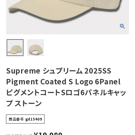
6Panel ピグメン
トコートSロゴ6パ
ネルキャップ スト
ーン
NEW ITEMS
CATEGORY
Tシャツ・ロングスリーブ
パーカー・トレーナー
ジャケット・アウター
Supreme シュプリーム 2025SS
キャップ・ハット
Pigment Coated S Logo 6Panel
ニット帽・ビーニー
ピグメントコートSロゴ6パネルキャッ
プ ストーン
バックパック・リュック
その他バッグ類
商品番号
gd15409
スニーカー・ブーツ
¥
19,980