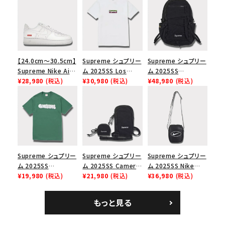
【24.0cm～30.5cm】
Supreme シュプリー
Supreme シュプリー
Supreme Nike Air
ム 2025SS Los
ム 2025SS
Force 1 Low シュプ
¥28,980
(税込)
Angeles Fire Relief
¥30,980
(税込)
Backpack バックパッ
¥48,980
(税込)
リーム ナイキエアフォ
Box Logo Tee ファ
ク ブラック 黒
ース１スニーカー シ
イヤーリリーフボック
ューズ ホワイト
スロゴTシャツ ホワ
イト 白
Supreme シュプリー
Supreme シュプリー
Supreme シュプリー
ム 2025SS
ム 2025SS Camera
ム 2025SS Nike
Homerun Tee ホー
¥19,980
(税込)
Bag + Mini Pouch
¥21,980
(税込)
Leather Shoulder
¥36,980
(税込)
ムランTシャツ ライト
カメラバッグ ミニポー
Bag ナイキレザーシ
パイン
チ ブラック 黒
ョルダーバッグ ブラッ
もっと見る
ク 黒