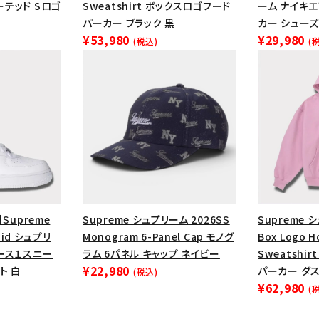
円 ～
円
ーテッド Sロゴ
Sweatshirt ボックスロゴフード
ーム ナイキ
Tシャツ・ロングスリーブ
キャ
パーカー ブラック 黒
カー シューズ
¥53,980
¥29,980
パーカー・クルーネック
ショル
(税込)
(
ボックスロゴ
ブラックスウェッ
在庫のない商品を表示する
絞り込んで検索する
】Supreme
Supreme シュプリーム 2026SS
Supreme 
 Mid シュプリ
Monogram 6-Panel Cap モノグ
Box Logo 
ース１スニー
ラム 6パネル キャップ ネイビー
Sweatshi
¥22,980
ト 白
パーカー ダ
(税込)
¥62,980
(