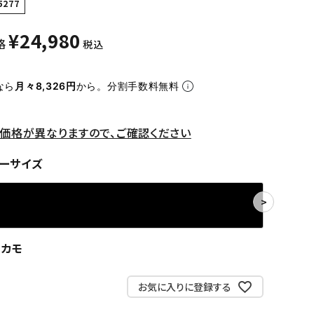
5277
¥
24,980
格
税込
なら
月々8,326円
から。分割手数料無料
価格が異なりますので、ご確認ください
ーサイズ
ンカモ
お気に入りに登録する