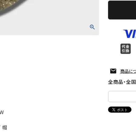
商品に
全商品・全
AW
 帽