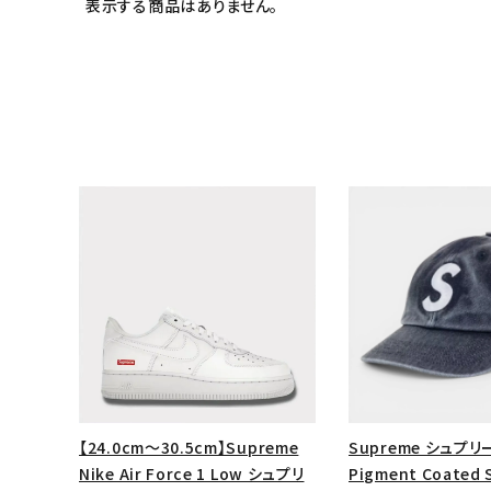
表示する商品はありません。
キーワードから探す
sea
【24.0cm～30.5cm】Supreme
Supreme シュプリー
シーズンから探す
Nike Air Force 1 Low シュプリ
Pigment Coated S