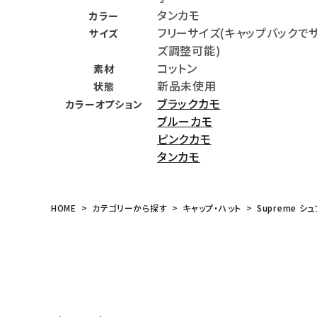
タンカモ
カラー
meeting_room
person
ログイン
会員登録
フリーサイズ(キャップバックで
サイズ
ズ調整可能)
コットン
Follow us
素材
新品未使用
状態
ブラックカモ
カラーオプション
ブルーカモ
ピンクカモ
タンカモ
HOME
カテゴリーから探す
キャップ・ハット
Supreme シュ