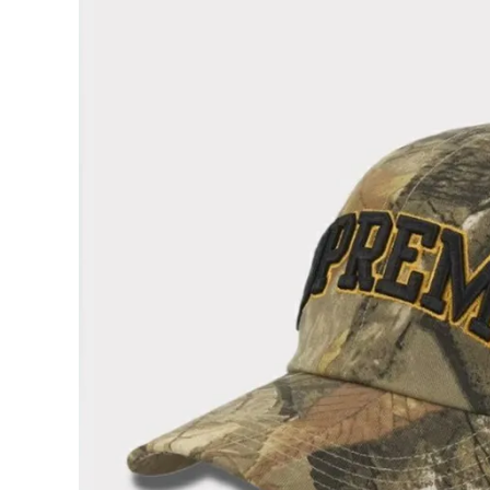
Supreme
シュプリー
ム
¥24,980
2024AW
(税込)
Differen
ce
6Panel
Cap ディ
ッファレン
ス6パネル
NEW ITEMS
キャップ タ
ンカモ
CATEGORY
Tシャツ・ロングスリーブ
パーカー・トレーナー
ジャケット・アウター
キャップ・ハット
ニット帽・ビーニー