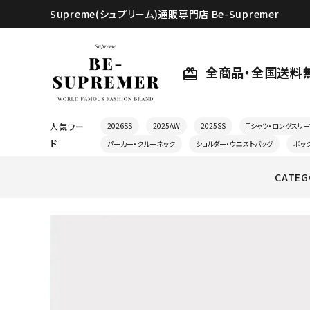
Supreme(シュプリーム)通販専門店 Be-Supremer
全商品・全国送料
card_giftcard
人気ワー
2026SS
2025AW
2025SS
Tシャツ・ロングスリー
ド
パーカー・クルーネック
ショルダー・ウエストバッグ
ボッ
CATEG
search