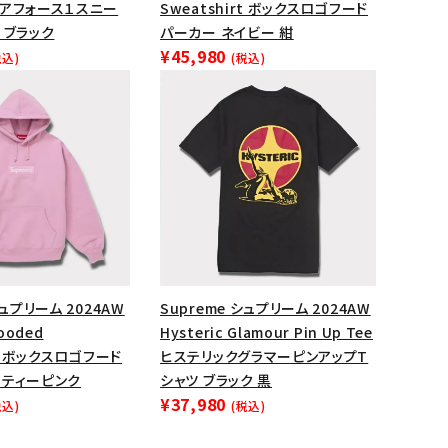
エアフォース１スニー
Sweatshirt ボックスロゴフード
ップ・ハット
 ブラック
パーカー ネイビー 紺
¥45,980
ダー・ウエストバッグ
税込)
(税込)
ト
シュプリーム 2024AW
Supreme シュプリーム 2024AW
Hooded
Hysteric Glamour Pin Up Tee
rt ボックスロゴフード
ヒステリックグラマーピンアップT
スティーピンク
シャツ ブラック 黒
¥37,980
税込)
(税込)