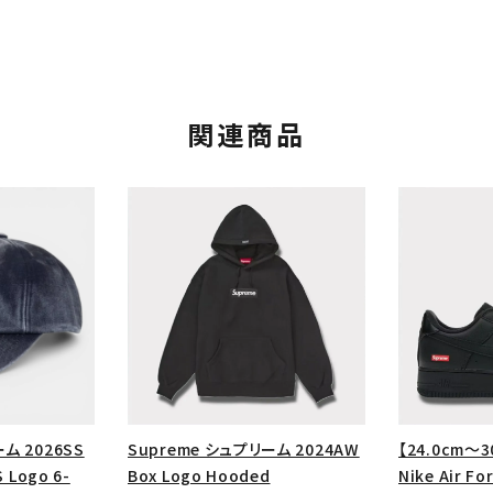
関連商品
カテゴリーから探す
コラボレーションブ
rch
ム 2026SS
Supreme シュプリーム 2024AW
【24.0cm～3
価格から探す
人気ワード
 Logo 6-
Box Logo Hooded
Nike Air F
2026SS
2025AW
2025S