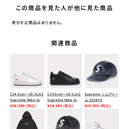
この商品を見た人が他に見た商品
表示する商品はありません。
関連商品
【24.0cm～30.5cm】
【24.0cm～30.5cm】
Supreme シュプリー
Supreme Nike Air
Supreme Nike Air
ム 2026SS
Force 1 Low シュプ
¥28,980
(税込)
Force 1 Low シュプ
¥29,980
(税込)
Pigment Coated S
¥25,980
(税込)
リーム ナイキエアフォ
リーム ナイキエアフォ
Logo 6-Panel ピグ
ース１スニーカー シ
ース１スニーカー シ
メントコーテッド Sロ
ューズ ホワイト
ューズ ブラック
ゴ 6パネル ネイビー