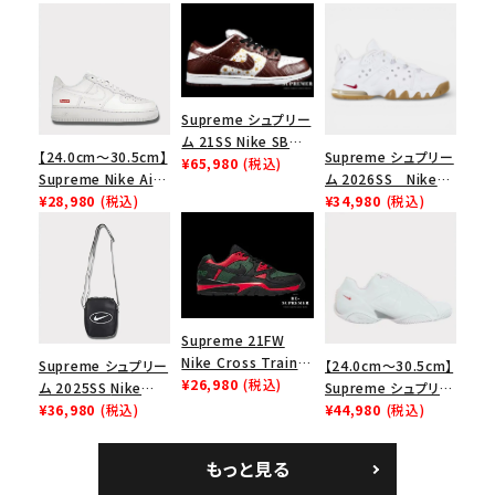
Supreme シュプリー
ム 21SS Nike SB
【24.0cm～30.5cm】
Supreme シュプリー
Dunk Low ナイキSB
¥65,980
(税込)
Supreme Nike Air
ム 2026SS Nike
ダンクロウ スニーカ
Force 1 Low シュプ
¥28,980
(税込)
SB Air Max 2 CB 94
¥34,980
(税込)
ー ブラウン
リーム ナイキエアフォ
Low SP ナイキ SB
ース１スニーカー シ
エアマックス2 CB 94
ューズ ホワイト
ロー SP ホワイト
Supreme 21FW
Nike Cross Trainer
Supreme シュプリー
【24.0cm～30.5cm】
Low ナイキクロスト
¥26,980
(税込)
ム 2025SS Nike
Supreme シュプリー
レイナーロウ シュー
Leather Shoulder
¥36,980
(税込)
ム 2023AW Nike
¥44,980
(税込)
ズ ブラック
Bag ナイキレザーシ
Courtposite ナイキ
ョルダーバッグ ブラッ
コートポジット スニー
もっと見る
ク 黒
カー ホワイト 白