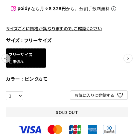
パンツ・ショーツ
なら
月々8,326円
から。分割手数料無料
アクセサリー
COLLABORATION BRAND
サイズごとに価格が異なりますので、ご確認ください
サイズ
フリーサイズ
SEASON
フリーサイズ
CONTENTS
在庫切れ
ACCOUNT MENU
カラー
ピンクカモ
ようこそ ゲスト 様
お気に入りに登録する
meeting_room
person
ログイン
会員登録
SOLD OUT
Follow us