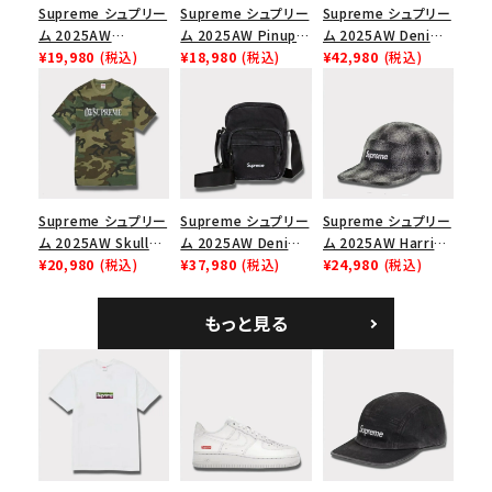
Supreme シュプリー
Supreme シュプリー
Supreme シュプリー
ム 2025AW
ム 2025AW Pinup
ム 2025AW Denim
Overdyed Camp
¥19,980
(税込)
Mesh Back 5-Panel
¥18,980
(税込)
Backpack デニム バ
¥42,980
(税込)
Cap オーバーダイド
Capピンアップ メッシ
ックパック ブラック
キャンプキャップ ブ
ュバック 5パネルキャ
ラック
ップ トゥルーティン
バーHTC フォールカ
モ
Supreme シュプリー
Supreme シュプリー
Supreme シュプリー
ム 2025AW Skull
ム 2025AW Denim
ム 2025AW Harris
Tee スカル Tシャ
¥20,980
(税込)
Shoulder Bag デニ
¥37,980
(税込)
Tweed Camp Cap
¥24,980
(税込)
ツ ウッドランドカモ
ム ショルダーバッグ
ハリスツイード キャ
ブラック
ンプキャップ ブラック
もっと見る