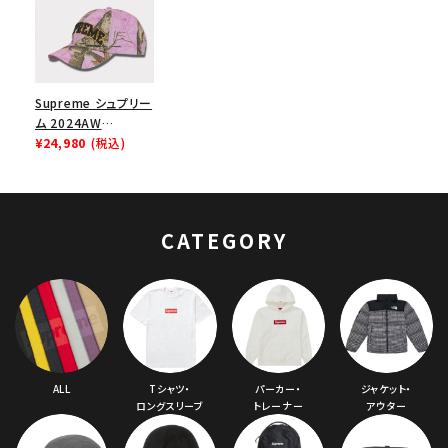
Supreme シュプリー
ム 2024AW
Difference 6Panel
¥24,980
(税込)
Cap ディッファレンス
6パネルキャップ ピン
クカモ
CATEGORY
ALL
Tシャツ・
パーカー・
ジャケット・
ロングスリーブ
トレーナー
アウター