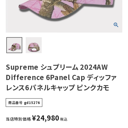
ィッファレンス6パ
ネルキャップ ピン
クカモ
NEW ITEMS
CATEGORY
Tシャツ・ロングスリーブ
パーカー・トレーナー
ジャケット・アウター
Supreme シュプリーム 2024AW
キャップ・ハット
Difference 6Panel Cap ディッファ
ニット帽・ビーニー
レンス6パネルキャップ ピンクカモ
バックパック・リュック
商品番号
gd15276
その他バッグ類
¥
24,980
スニーカー・ブーツ
当店特別価格
税込