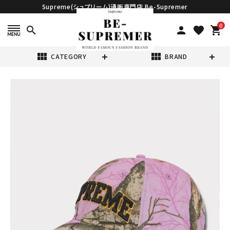
Supreme(シュプリーム)通販専門店 Be-Supremer
0
search
person
favorite
shopping_cart
view_module
view_module
CATEGORY
BRAND
search
Supreme シュプ
リーム 2024AW
Difference
¥24,980
(税込)
6Panel Cap デ