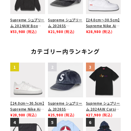
Supreme シュプリー
Supreme シュプリー
【24.0cm～30.5cm】
ム 2024AW Box
ム 2026SS
Supreme Nike Air
Logo Hooded
¥53,980
(税込)
Pigment Coated S
¥21,980
(税込)
Force 1 Mid シュプ
¥28,980
(税込)
Sweatshirt ボック
Logo 6-Panel ピグ
リーム ナイキエアフォ
スロゴフードパーカー
メントコーテッド Sロ
ース１スニーカー シ
ブラック 黒
ゴ 6パネル ブラック
ューズ ホワイト 白
カテゴリー内ランキング
【24.0cm～30.5cm】
Supreme シュプリー
Supreme シュプリー
Supreme Nike Air
ム 2026SS
ム 2024AW Cursive
Force 1 Low シュプ
¥28,980
(税込)
Pigment Coated S
¥25,980
(税込)
S/S Top カーシブシ
¥27,980
(税込)
リーム ナイキエアフォ
Logo 6-Panel ピグ
ョートスリーブトップ
ース１スニーカー シ
メントコーテッド Sロ
Tシャツ ブラック 黒