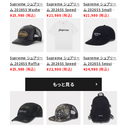
並び順
Supreme シュプリー
Supreme シュプリー
Supreme シュプリー
ム 2026SS Washed
ム 2026SS Speed
ム 2026SS Small
Chino Twill Camp
¥23,980
(税込)
Tee スピードTシャツ
¥21,980
(税込)
Box Tee スモールボ
¥21,980
(税込)
Cap ウォッシュド チ
ブラック
ックスTシャツ ブラッ
価格から探す
ノツイル キャンプキャ
ク
ップ ブラック
円 ～
円
在庫のない商品を表示する
Supreme シュプリー
Supreme シュプリー
Supreme シュプリー
絞り込んで検索する
ム 2026SS Raffia
ム 2026SS Speed
ム 2026SS Sequin
Mesh Back 5-Panel
¥25,980
(税込)
Tee スピードTシャツ
¥22,980
(税込)
Denim Classic
¥24,980
(税込)
ラフィアメッシュバック
ホワイト
Logo 6-Panel シ
5パネルキャップ ブラ
ークインデニム クラ
もっと見る
ック
シックロゴ 6パネルキ
ャップ ブラック