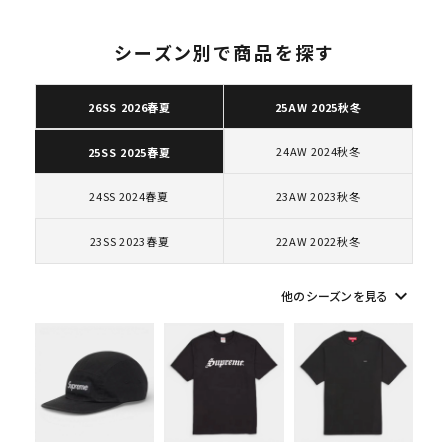
シーズン別で商品を探す
26SS 2026春夏
25AW 2025秋冬
キーワードから探す
24AW 2024秋冬
25SS 2025春夏
search
人気ワード
2026SS
2025AW
2025SS
Tシャツ・ロングスリーブ
24SS 2024春夏
23AW 2023秋冬
キャップ・ハット
パーカー・クルーネック
23SS 2023春夏
22AW 2022秋冬
ショルダー・ウエストバッグ
ボックスロゴ
ブラックスウェット
カテゴリーから探す
keyboard_arrow_down
他のシーズンを見る
コラボレーションブランドから探す
シーズンから探す