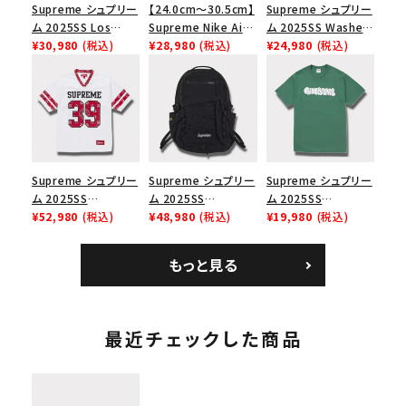
Supreme シュプリー
【24.0cm～30.5cm】
Supreme シュプリー
ム 2025SS Los
Supreme Nike Air
ム 2025SS Washed
Angeles Fire Relief
¥30,980
(税込)
Force 1 Low シュプ
¥28,980
(税込)
Chino Twill Camp
¥24,980
(税込)
Box Logo Tee ファ
リーム ナイキエアフォ
Cap ウォッシュチノツ
イヤーリリーフボック
ース１スニーカー シ
イルキャンプキャップ
スロゴTシャツ ホワ
ューズ ホワイト
ブラック 黒
イト 白
Supreme シュプリー
Supreme シュプリー
Supreme シュプリー
ム 2025SS
ム 2025SS
ム 2025SS
Bandana Football
¥52,980
(税込)
Backpack バックパッ
¥48,980
(税込)
Homerun Tee ホー
¥19,980
(税込)
Jersey バンダナ フッ
ク ブラック 黒
ムランTシャツ ライト
トボール ジャージ ホ
パイン
もっと見る
ワイト
最近チェックした商品