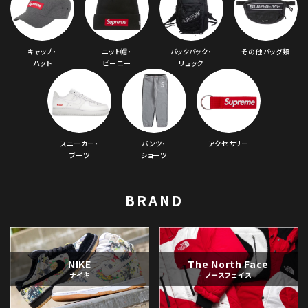
キャップ・
ニット帽・
バックパック・
その他バッグ類
ハット
ビーニー
リュック
スニーカー・
パンツ・
アクセサリー
ブーツ
ショーツ
BRAND
NIKE
The North Face
ナイキ
ノースフェイス