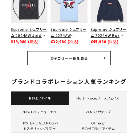
ューズ ホワイト
ゴ 6パネル ネイビー
Supreme シュプリー
Supreme シュプリー
Supreme シュプリー
ム 2024AW Jordan
ム 2024AW
ム 2024AW Box
Drawstring Bag ジ
¥19,980
(税込)
Hysteric Glamour
¥32,980
(税込)
Logo Hooded
¥45,980
(税込)
ョーダンドローストリ
Pin Up Tee ヒステリ
Sweatshirt ボック
ングバッグ バックパッ
ックグラマーピンアッ
スロゴフードパーカー
カテゴリー一覧を見る
ク ブラック 黒
プTシャツ パウダーブ
ネイビー 紺
ルー
ブランドコラボレーション人気ランキング
NIKE /ナイキ
North Face/ノースフェイス
VANS / ヴァンズ
New Era / ニューエラ
HYSTERIC GLAMOUR/
Others/
ヒステリックグラマー
その他コラボアイテム