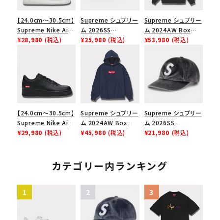
【24.0cm～30.5cm】
Supreme シュプリー
Supreme シュプリー
Supreme Nike Air
ム 2026SS
ム 2024AW Box
Force 1 Low シュプ
¥28,980
(税込)
Pigment Coated S
¥25,980
(税込)
Logo Hooded
¥53,980
(税込)
リーム ナイキエアフォ
Logo 6-Panel ピグ
Sweatshirt ボック
ース１スニーカー シ
メントコーテッド Sロ
スロゴフードパーカー
ューズ ホワイト
ゴ 6パネル ネイビー
ブラック 黒
【24.0cm～30.5cm】
Supreme シュプリー
Supreme シュプリー
Supreme Nike Air
ム 2024AW Box
ム 2026SS
Force 1 Low シュプ
¥29,980
(税込)
Logo Hooded
¥45,980
(税込)
Pigment Coated S
¥21,980
(税込)
リーム ナイキエアフォ
Sweatshirt ボック
Logo 6-Panel ピグ
ース１スニーカー シ
スロゴフードパーカー
メントコーテッド Sロ
ューズ ブラック
ネイビー 紺
ゴ 6パネル ブラック
カテゴリー内ランキング