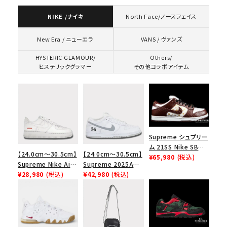
NIKE /ナイキ
North Face/ノースフェイス
VANS / ヴァンズ
New Era / ニューエラ
HYSTERIC GLAMOUR/
Others/
ヒステリックグラマー
その他コラボアイテム
Supreme シュプリー
ム 21SS Nike SB
【24.0cm～30.5cm】
【24.0cm～30.5cm】
Dunk Low ナイキSB
¥65,980
(税込)
Supreme Nike Air
Supreme 2025AW
ダンクロウ スニーカ
Force 1 Low シュプ
¥28,980
(税込)
Nike SB Dunk Low
¥42,980
(税込)
ー ブラウン
リーム ナイキエアフォ
ナイキ SB ダンク ロ
ース１スニーカー シ
ー スニーカー ホワイ
ューズ ホワイト
ト