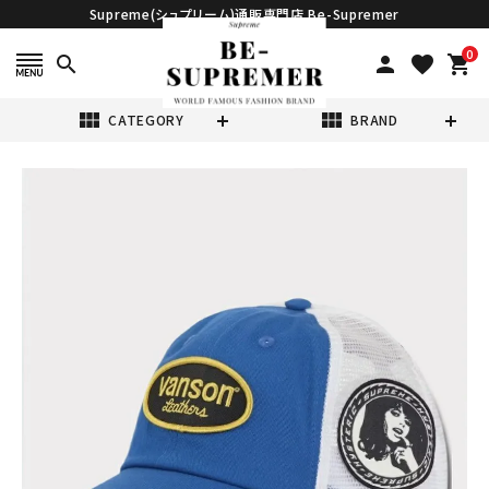
Supreme(シュプリーム)通販専門店 Be-Supremer
0
search
person
favorite
shopping_cart
view_module
view_module
CATEGORY
BRAND
search
Supreme シュプ
リーム 2024AW
Hysteric
¥32,980
(税込)
Glamour