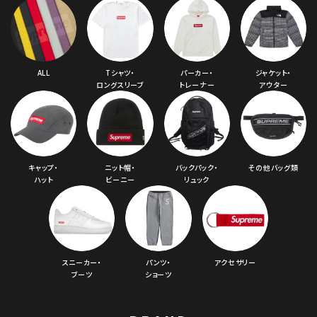
ALL
Tシャツ・
パーカー・
ジャケット・
ロングスリーブ
トレーナー
アウター
キャップ・
ニット帽・
バックパック・
その他バッグ類
ハット
ビーニー
リュック
スニーカー・
パンツ・
アクセサリー
ブーツ
ショーツ