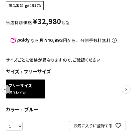
パンツ・ショーツ
商品番号
gd15173
アクセサリー
¥
32,980
当店特別価格
税込
COLLABORATION BRAND
なら
月々10,993円
から。分割手数料無料
SEASON
CONTENTS
サイズごとに価格が異なりますので、ご確認ください
サイズ
フリーサイズ
ACCOUNT MENU
ようこそ ゲスト 様
フリーサイズ
残りわずか
meeting_room
person
ログイン
会員登録
カラー
ブルー
Follow us
お気に入りに登録する