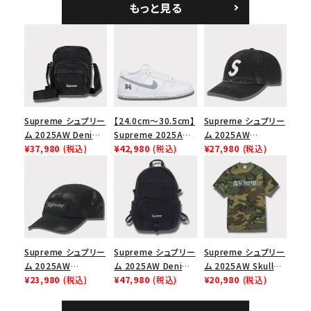
もっと見る
シックロゴ 6パネルキ
ャップ ブラック
Supreme シュプリー
【24.0cm～30.5cm】
Supreme シュプリー
ム 2025AW Denim
Supreme 2025AW
ム 2025AW
Shoulder Bag デニ
¥37,980
(税込)
Nike SB Dunk Low
¥42,980
(税込)
Pigment Coated
¥27,980
(税込)
ム ショルダーバッグ
ナイキ SB ダンク ロ
2-Tone S Logo 6-
ブラック
ー スニーカー ホワイ
Panel Cap ピグメン
ト
トコーテッド 2トーン
エスロゴ 6パネルキャ
ップ ブラック
Supreme シュプリー
Supreme シュプリー
Supreme シュプリー
ム 2025AW
ム 2025AW Denim
ム 2025AW Skull
Overdyed Camp
¥23,980
(税込)
Backpack デニム バ
¥47,980
(税込)
Tee スカル Tシャ
¥20,980
(税込)
Cap オーバーダイド
ックパック ブラック
ツ ウッドランドカモ
キャンプキャップ ブ