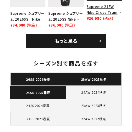
Supreme 21FW
Nike Cross Trainer
Supreme シュプリー
Supreme シュプリー
Low ナイキクロスト
¥26,980
(税込)
ム 2026SS Nike
ム 2025SS Nike
レイナーロウ シュー
SB Air Max 2 CB 94
¥34,980
(税込)
Leather Shoulder
¥36,980
(税込)
ズ ブラック
Low SP ナイキ SB
Bag ナイキレザーシ
エアマックス2 CB 94
ョルダーバッグ ブラッ
もっと見る
ロー SP ホワイト
ク 黒
キーワードから探す
シーズン別で商品を探す
search
26SS 2026春夏
25AW 2025秋冬
人気ワード
2026SS
2025AW
2025SS
Tシャツ・ロングスリーブ
キャップ・ハット
パーカー・クルーネック
24AW 2024秋冬
25SS 2025春夏
ショルダー・ウエストバッグ
ボックスロゴ
ブラックスウェット
カテゴリーから探す
24SS 2024春夏
23AW 2023秋冬
23SS 2023春夏
22AW 2022秋冬
コラボレーションブランドから探す