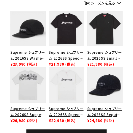
keyboard_arrow_down
他のシーズンを見る
シーズンから探す
並び順
価格から探す
Supreme シュプリー
Supreme シュプリー
Supreme シュプリー
円 ～
円
ム 2026SS Washed
ム 2026SS Speed
ム 2026SS Small
Chino Twill Camp
¥23,980
(税込)
Tee スピードTシャツ
¥21,980
(税込)
Box Tee スモールボ
¥21,980
(税込)
Cap ウォッシュド チ
ブラック
ックスTシャツ ブラッ
在庫のない商品を表示する
ノツイル キャンプキャ
ク
ップ ブラック
絞り込んで検索する
Supreme シュプリー
Supreme シュプリー
Supreme シュプリー
ム 2026SS Supper
ム 2026SS Speed
ム 2026SS Sequin
Tee サパーTシャツ
¥26,980
(税込)
Tee スピードTシャツ
¥22,980
(税込)
Denim Classic
¥24,980
(税込)
ホワイト
ホワイト
Logo 6-Panel シ
ークインデニム クラ