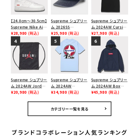
【24.0cm～30.5cm】
Supreme シュプリー
Supreme シュプリー
Supreme Nike Air
ム 2026SS
ム 2024AW Cursive
Force 1 Low シュプ
¥28,980
(税込)
Pigment Coated S
¥25,980
(税込)
S/S Top カーシブシ
¥27,980
(税込)
リーム ナイキエアフォ
Logo 6-Panel ピグ
ョートスリーブトップ
ース１スニーカー シ
メントコーテッド Sロ
Tシャツ ブラック 黒
ューズ ホワイト
ゴ 6パネル ネイビー
Supreme シュプリー
Supreme シュプリー
Supreme シュプリー
ム 2024AW Jordan
ム 2024AW
ム 2024AW Box
Drawstring Bag ジ
¥20,980
(税込)
Hysteric Glamour
¥34,980
(税込)
Logo Hooded
¥45,980
(税込)
ョーダンドローストリ
Pin Up Tee ヒステリ
Sweatshirt ボック
ングバッグ バックパッ
ックグラマーピンアッ
スロゴフードパーカー
カテゴリー一覧を見る
ク ブラック 黒
プTシャツ パウダーブ
ネイビー 紺
ルー
ブランドコラボレーション人気ランキング