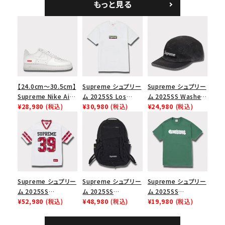
もっと見る
ラック
【24.0cm～30.5cm】
Supreme シュプリー
Supreme シュプリー
Supreme Nike Air
ム 2025SS Los
ム 2025SS Washed
Force 1 Low シュプ
¥28,980
(税込)
Angeles Fire Relief
¥30,980
(税込)
Chino Twill Camp
¥24,980
(税込)
リーム ナイキエアフォ
Box Logo Tee ファ
Cap ウォッシュチノツ
ース１スニーカー シ
イヤーリリーフボック
イルキャンプキャップ
ューズ ホワイト
スロゴTシャツ ホワ
ブラック 黒
イト 白
Supreme シュプリー
Supreme シュプリー
Supreme シュプリー
ム 2025SS
ム 2025SS
ム 2025SS
Bandana Football
¥52,980
(税込)
Backpack バックパッ
¥48,980
(税込)
Homerun Tee ホー
¥19,980
(税込)
Jersey バンダナ フッ
ク ブラック 黒
ムランTシャツ ライト
トボール ジャージ ホ
パイン