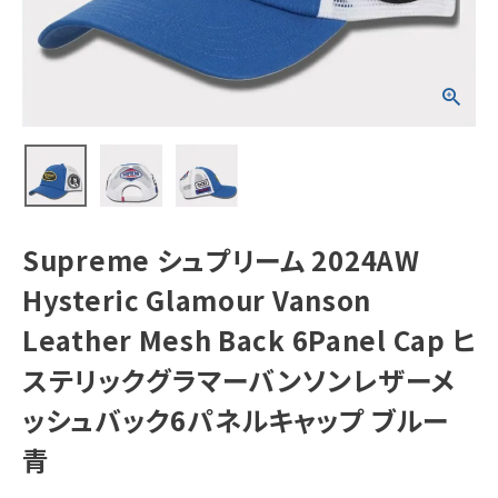
Vanson
Leather Mesh
Back 6Panel
Cap ヒステリック
NEW ITEMS
グラマーバンソン
レザーメッシュバ
ック6パネルキャッ
プ ブルー 青
CATEGORY
Tシャツ・ロングスリーブ
パーカー・トレーナー
ジャケット・アウター
Supreme シュプリーム 2024AW
キャップ・ハット
Hysteric Glamour Vanson
ニット帽・ビーニー
Leather Mesh Back 6Panel Cap ヒ
ステリックグラマーバンソンレザーメ
バックパック・リュック
ッシュバック6パネルキャップ ブルー
その他バッグ類
青
スニーカー・ブーツ