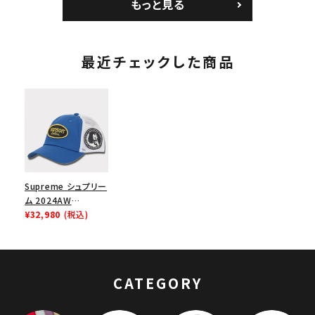
もっと見る
ワイト
最近チェックした商品
Supreme シュプリー
ム 2024AW
Hysteric Glamour
¥32,980
(税込)
Vanson Leather
Mesh Back 6Panel
Cap ヒステリックグラ
マーバンソンレザーメ
CATEGORY
ッシュバック6パネル
キャップ ブルー 青