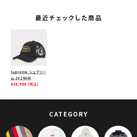
エアフォース１スニー
カー シューズ ホワイ
ト
最近チェックした商品
Supreme シュプリー
ム 2024AW
Hysteric Glamour
¥38,980
(税込)
Vanson Leather
Mesh Back 6Panel
Cap ヒステリックグラ
マーバンソンレザーメ
CATEGORY
ッシュバック6パネル
キャップ ブラック 黒