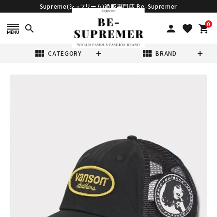
Supreme(シュプリーム)通販専門店 Be-Supremer
0
search
person
favorite
shopping_cart
view_module
view_module
CATEGORY
BRAND
search
Supreme シュプ
リーム 2024AW
Hysteric
¥38,980
(税込)
Glamour