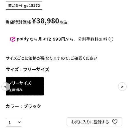
パンツ・ショーツ
商品番号
gd15172
アクセサリー
¥
38,980
当店特別価格
税込
COLLABORATION BRAND
なら
月々12,993円
から。分割手数料無料
SEASON
CONTENTS
サイズごとに価格が異なりますので、ご確認ください
サイズ
フリーサイズ
ACCOUNT MENU
ようこそ ゲスト 様
フリーサイズ
在庫切れ
meeting_room
person
ログイン
会員登録
カラー
ブラック
Follow us
お気に入りに登録する