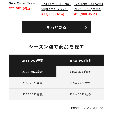
Nike Cross Trainer
【24.0cm～30.5cm】
【24.0cm～30.5cm】
Low ナイキクロスト
¥26,980
(税込)
Supreme シュプリー
2025SS Supreme
レイナーロウ シュー
ム 2023AW Nike
¥44,980
(税込)
GOODENOUGH
¥51,980
(税込)
ズ ブラック
Courtposite ナイキ
Nike Air Force 1
コートポジット スニー
Low AF1 シュプリー
もっと見る
カー ホワイト 白
ムグッドイナフ ナイキ
エアフォース１スニー
カー シューズ ホワイ
ト
シーズン別で商品を探す
キーワードから探す
search
26SS 2026春夏
25AW 2025秋冬
人気ワード
2026SS
2025AW
2025SS
Tシャツ・ロングスリーブ
24AW 2024秋冬
25SS 2025春夏
キャップ・ハット
パーカー・クルーネック
ショルダー・ウエストバッグ
ボックスロゴ
ブラックスウェット
24SS 2024春夏
23AW 2023秋冬
カテゴリーから探す
23SS 2023春夏
22AW 2022秋冬
コラボレーションブランドから探す
keyboard_arrow_down
他のシーズンを見る