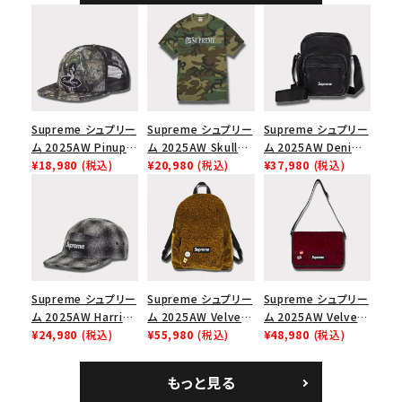
Supreme シュプリー
Supreme シュプリー
Supreme シュプリー
ム 2025AW Pinup
ム 2025AW Skull
ム 2025AW Denim
Mesh Back 5-Panel
¥18,980
(税込)
Tee スカル Tシャ
¥20,980
(税込)
Shoulder Bag デニ
¥37,980
(税込)
Capピンアップ メッシ
ツ ウッドランドカモ
ム ショルダーバッグ
ュバック 5パネルキャ
ブラック
ップ トゥルーティン
バーHTC フォールカ
モ
Supreme シュプリー
Supreme シュプリー
Supreme シュプリー
ム 2025AW Harris
ム 2025AW Velvet
ム 2025AW Velvet
Tweed Camp Cap
¥24,980
(税込)
Backpack ベルベッ
¥55,980
(税込)
Small Messenger
¥48,980
(税込)
ハリスツイード キャ
ト バックパック タンレ
Bag ベルベット スモ
ンプキャップ ブラック
オパード
ール メッセンジャー
もっと見る
バッグ レッドレオパー