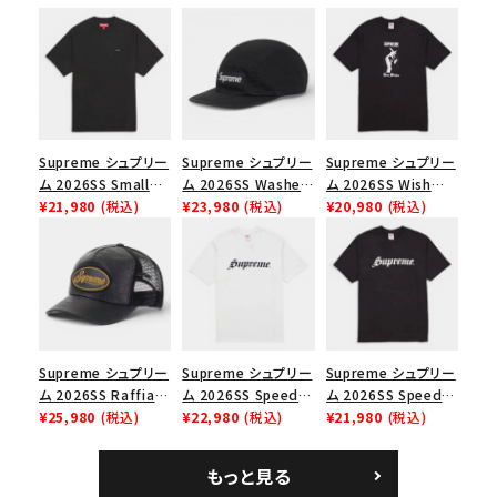
シーズンから探す
並び順
価格から探す
Supreme シュプリー
Supreme シュプリー
Supreme シュプリー
ム 2026SS Small
ム 2026SS Washed
ム 2026SS Wish
円 ～
円
Box Tee スモールボ
¥21,980
(税込)
Chino Twill Camp
¥23,980
(税込)
Tee ウィッシュTシ
¥20,980
(税込)
ックスTシャツ ブラッ
Cap ウォッシュド チ
ャツ ブラック
ク
ノツイル キャンプキャ
在庫のない商品を表示する
ップ ブラック
絞り込んで検索する
Supreme シュプリー
Supreme シュプリー
Supreme シュプリー
ム 2026SS Raffia
ム 2026SS Speed
ム 2026SS Speed
Mesh Back 5-Panel
¥25,980
(税込)
Tee スピードTシャツ
¥22,980
(税込)
Tee スピードTシャツ
¥21,980
(税込)
ラフィアメッシュバック
ホワイト
ブラック
5パネルキャップ ブラ
もっと見る
ック