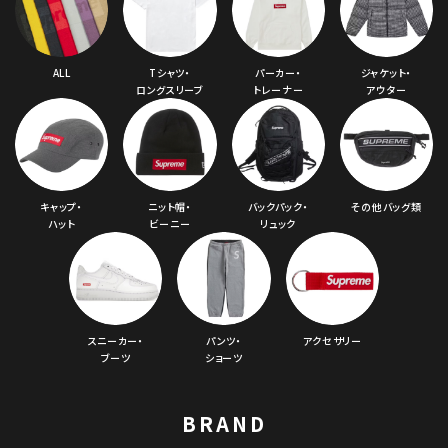
ALL
Tシャツ・
パーカー・
ジャケット・
ロングスリーブ
トレーナー
アウター
キャップ・
ニット帽・
バックパック・
その他バッグ類
ハット
ビーニー
リュック
スニーカー・
パンツ・
アクセサリー
ブーツ
ショーツ
BRAND