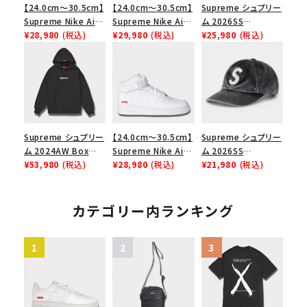
【24.0cm～30.5cm】
【24.0cm～30.5cm】
Supreme シュプリー
Supreme Nike Air
Supreme Nike Air
ム 2026SS
Force 1 Low シュプ
¥28,980
(税込)
Force 1 Low シュプ
¥29,980
(税込)
Pigment Coated S
¥25,980
(税込)
リーム ナイキエアフォ
リーム ナイキエアフォ
Logo 6-Panel ピグ
ース１スニーカー シ
ース１スニーカー シ
メントコーテッド Sロ
ューズ ホワイト
ューズ ブラック
ゴ 6パネル ネイビー
Supreme シュプリー
【24.0cm～30.5cm】
Supreme シュプリー
ム 2024AW Box
Supreme Nike Air
ム 2026SS
Logo Hooded
¥53,980
(税込)
Force 1 Mid シュプ
¥28,980
(税込)
Pigment Coated S
¥21,980
(税込)
Sweatshirt ボック
リーム ナイキエアフォ
Logo 6-Panel ピグ
スロゴフードパーカー
ース１スニーカー シ
メントコーテッド Sロ
ブラック 黒
ューズ ホワイト 白
ゴ 6パネル ブラック
カテゴリー内ランキング