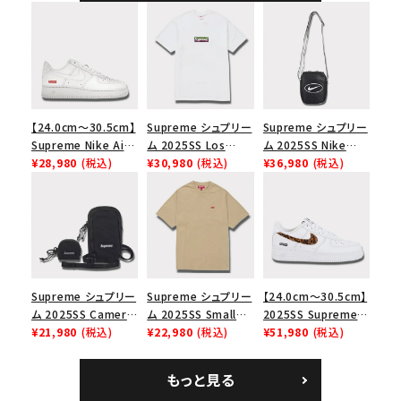
ド
【24.0cm～30.5cm】
Supreme シュプリー
Supreme シュプリー
Supreme Nike Air
ム 2025SS Los
ム 2025SS Nike
Force 1 Low シュプ
¥28,980
(税込)
Angeles Fire Relief
¥30,980
(税込)
Leather Shoulder
¥36,980
(税込)
リーム ナイキエアフォ
Box Logo Tee ファ
Bag ナイキレザーシ
ース１スニーカー シ
イヤーリリーフボック
ョルダーバッグ ブラッ
ューズ ホワイト
スロゴTシャツ ホワ
ク 黒
イト 白
Supreme シュプリー
Supreme シュプリー
【24.0cm～30.5cm】
ム 2025SS Camera
ム 2025SS Small
2025SS Supreme
Bag + Mini Pouch
¥21,980
(税込)
Box Tee スモールボ
¥22,980
(税込)
GOODENOUGH
¥51,980
(税込)
カメラバッグ ミニポー
ックスTシャツ タン
Nike Air Force 1
チ ブラック 黒
Low AF1 シュプリー
もっと見る
ムグッドイナフ ナイキ