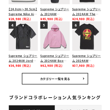
【24.0cm～30.5cm】
Supreme シュプリー
Supreme シュプリー
Supreme Nike Air
ム 2024AW
ム 2024AW The
Force 1 Low シュプ
¥28,980
(税込)
Leather Shoulder
¥45,980
(税込)
North Face S/S
¥24,980
(税込)
リーム ナイキエアフォ
Bag レザーショルダ
Top Tee ノースフェ
ース１スニーカー シ
ーバッグ ブラック 黒
イスショートスリーブ
ューズ ホワイト
トップTシャツ ブラッ
ク 黒
Supreme シュプリー
Supreme シュプリー
Supreme シュプリー
ム 2024AW Jordan
ム 2024AW Box
ム 2024AW
Warm Up Jersey ジ
¥36,980
(税込)
Logo Hooded
¥62,980
(税込)
Hysteric Glamour
¥37,980
(税込)
ョーダンウォームアッ
Sweatshirt ボック
Pin Up Tee ヒステリ
プジャージー ブラッ
スロゴフードパーカー
ックグラマーピンアッ
カテゴリー一覧を見る
ク 黒
ダスティーピンク
プTシャツ ブラック
黒
ブランドコラボレーション人気ランキング