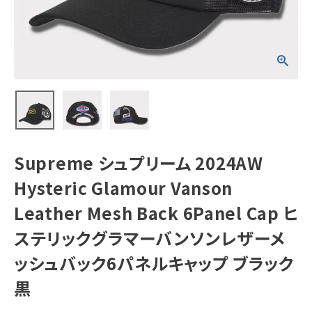
Vanson
Leather Mesh
Back 6Panel
Cap ヒステリック
NEW ITEMS
グラマーバンソン
レザーメッシュバ
ック6パネルキャッ
プ ブラック 黒
CATEGORY
Tシャツ・ロングスリーブ
パーカー・トレーナー
ジャケット・アウター
Supreme シュプリーム 2024AW
キャップ・ハット
Hysteric Glamour Vanson
ニット帽・ビーニー
Leather Mesh Back 6Panel Cap ヒ
ステリックグラマーバンソンレザーメ
バックパック・リュック
ッシュバック6パネルキャップ ブラック
その他バッグ類
黒
スニーカー・ブーツ