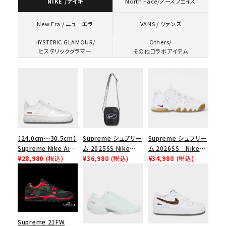
NIKE /ナイキ
North Face/ノースフェイス
VANS / ヴァンズ
New Era / ニューエラ
HYSTERIC GLAMOUR/
Others/
ヒステリックグラマー
その他コラボアイテム
【24.0cm～30.5cm】
Supreme シュプリー
Supreme シュプリー
Supreme Nike Air
ム 2025SS Nike
ム 2026SS Nike
Force 1 Low シュプ
¥28,980
(税込)
Leather Shoulder
¥36,980
(税込)
SB Air Max 2 CB 94
¥34,980
(税込)
リーム ナイキエアフォ
Bag ナイキレザーシ
Low SP ナイキ SB
ース１スニーカー シ
ョルダーバッグ ブラッ
エアマックス2 CB 94
ューズ ホワイト
ク 黒
ロー SP ホワイト
Supreme 21FW