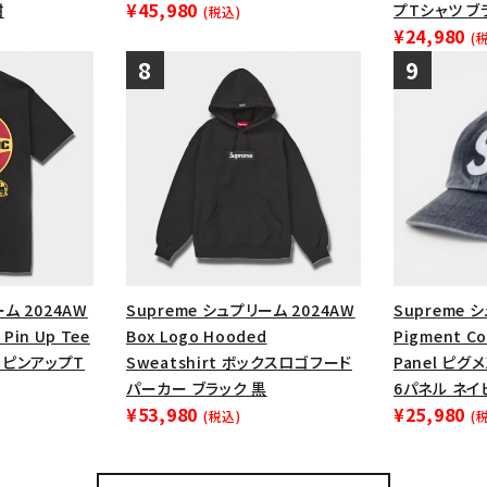
¥45,980
紺
プTシャツ ブ
(税込)
¥24,980
(
ーム 2024AW
Supreme シュプリーム 2024AW
Supreme 
 Pin Up Tee
Box Logo Hooded
Pigment Co
ーピンアップT
Sweatshirt ボックスロゴフード
Panel ピ
パーカー ブラック 黒
6パネル ネイ
¥53,980
¥25,980
(税込)
(