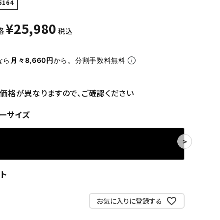
5164
¥
25,980
格
税込
なら
月々8,660円
から。分割手数料無料
価格が異なりますので、ご確認ください
ーサイズ
ト
お気に入りに登録する