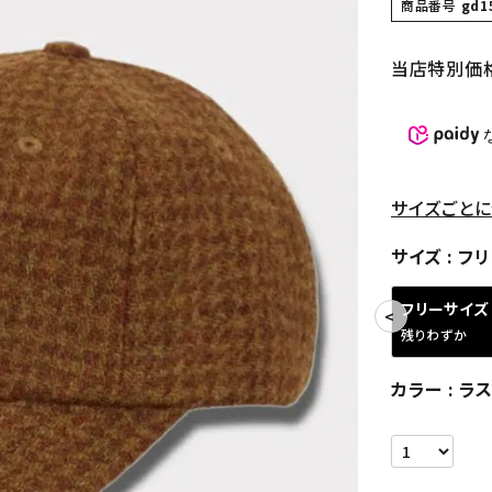
商品番号
gd1
当店特別価
サイズごとに
サイズ
フリ
フリーサイズ
残りわずか
カラー
ラス