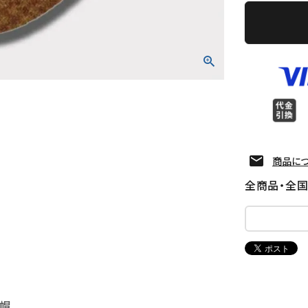
商品に
全商品・全
 帽