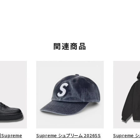
関連商品
カテゴリーから探す
コラボレーションブ
rch
価格から探す
人気ワード
】Supreme
Supreme シュプリーム 2026SS
Supreme 
2026SS
2025AW
2025S