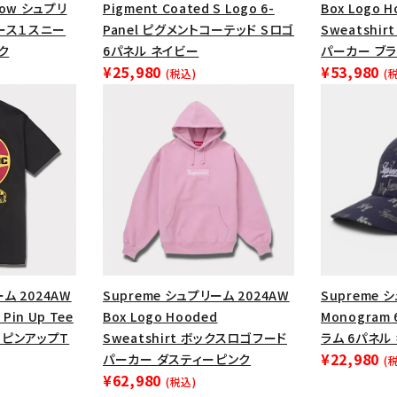
円 ～
円
1 Low シュプリ
Pigment Coated S Logo 6-
Box Logo 
Tシャツ・ロングスリーブ
キャ
ース１スニー
Panel ピグメントコーテッド Sロゴ
Sweatshi
ク
6パネル ネイビー
パーカー ブラ
パーカー・クルーネック
ショル
¥25,980
¥53,980
(税込)
(
ボックスロゴ
ブラックスウェッ
在庫のない商品を表示する
絞り込んで検索する
ーム 2024AW
Supreme シュプリーム 2024AW
Supreme 
 Pin Up Tee
Box Logo Hooded
Monogram 
ーピンアップT
Sweatshirt ボックスロゴフード
ラム 6パネル
¥22,980
パーカー ダスティーピンク
(
¥62,980
(税込)