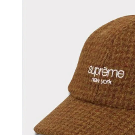
Supreme
シュプリー
ム
¥25,980
2024AW
(税込)
Harris
Tweed
6Panel
Cap ハリ
スツイード
6パネルキ
NEW ITEMS
ャップ ラス
ト
CATEGORY
Tシャツ・ロングスリーブ
パーカー・トレーナー
ジャケット・アウター
キャップ・ハット
ニット帽・ビーニー