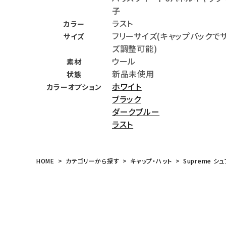
子
meeting_room
person
ログイン
会員登録
ラスト
カラー
フリーサイズ(キャップバックで
サイズ
ズ調整可能)
Follow us
ウール
素材
新品未使用
状態
ホワイト
カラーオプション
ブラック
ダークブルー
ラスト
HOME
カテゴリーから探す
キャップ・ハット
Supreme シュ