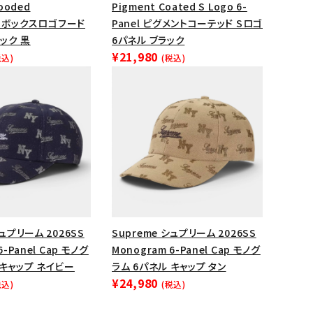
Hooded
Pigment Coated S Logo 6-
ップ・ハット
rt ボックスロゴフード
Panel ピグメントコーテッド Sロゴ
ック 黒
6パネル ブラック
ダー・ウエストバッグ
¥21,980
税込)
(税込)
ト
シュプリーム 2026SS
Supreme シュプリーム 2026SS
6-Panel Cap モノグ
Monogram 6-Panel Cap モノグ
 キャップ ネイビー
ラム 6パネル キャップ タン
¥24,980
税込)
(税込)