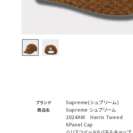
バックパック・リュック
その他バッグ類
スニーカー・ブーツ
パンツ・ショーツ
アクセサリー
COLLABORATION BRAND
SEASON
Supreme(シュプリーム)
CONTENTS
ブランド
Supreme シュプリーム
商品名
2024AW Harris Tweed
ACCOUNT MENU
6Panel Cap
ようこそ ゲスト 様
ハリスツイード6パネルキャップ