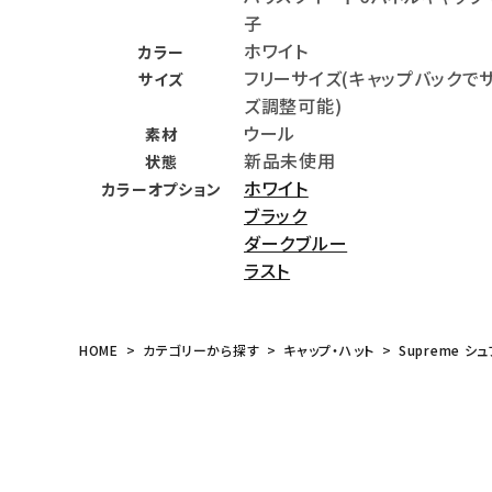
子
meeting_room
person
ログイン
会員登録
ホワイト
カラー
フリーサイズ(キャップバックで
サイズ
ズ調整可能)
Follow us
ウール
素材
新品未使用
状態
ホワイト
カラーオプション
ブラック
ダークブルー
ラスト
HOME
カテゴリーから探す
キャップ・ハット
Supreme シュ