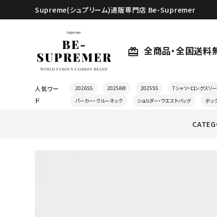
Supreme(シュプリーム)通販専門店 Be-Supremer
全商品・全国送料
card_giftcard
人気ワー
2026SS
2025AW
2025SS
Tシャツ・ロングスリー
ド
パーカー・クルーネック
ショルダー・ウエストバッグ
ボッ
CATEG
search