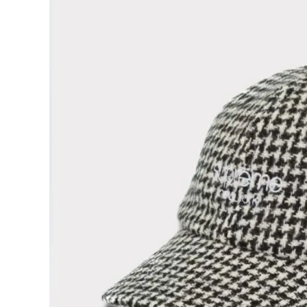
Supreme
シュプリー
ム
¥24,980
2024AW
(税込)
Harris
Tweed
6Panel
Cap ハリ
スツイード
6パネルキ
NEW ITEMS
ャップ ホ
ワイト 白
CATEGORY
Tシャツ・ロングスリーブ
パーカー・トレーナー
ジャケット・アウター
キャップ・ハット
ニット帽・ビーニー