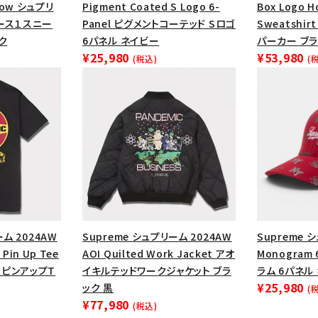
円 ～
円
1 Low シュプリ
Pigment Coated S Logo 6-
Box Logo 
Tシャツ・ロングスリーブ
キャ
ース１スニー
Panel ピグメントコーテッド Sロゴ
Sweatshi
ク
6パネル ネイビー
パーカー ブラ
パーカー・クルーネック
ショル
¥25,980
¥53,980
(税込)
(
ボックスロゴ
ブラックスウェッ
在庫のない商品を表示する
絞り込んで検索する
ーム 2024AW
Supreme シュプリーム 2024AW
Supreme 
 Pin Up Tee
AOI Quilted Work Jacket アオ
Monogram 
ーピンアップT
イキルテッドワークジャケット ブラ
ラム 6パネル
¥25,980
ック 黒
(
¥77,980
(税込)