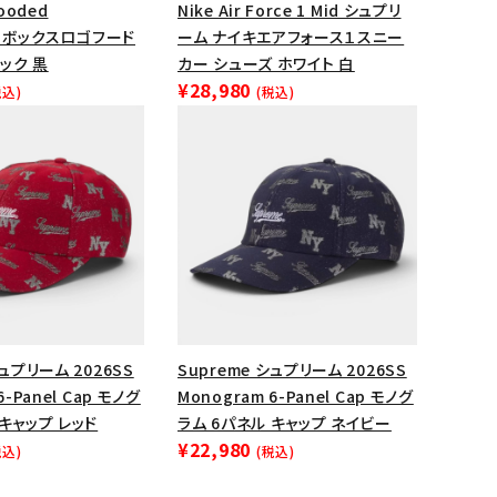
Hooded
Nike Air Force 1 Mid シュプリ
ップ・ハット
rt ボックスロゴフード
ーム ナイキエアフォース１スニー
ック 黒
カー シューズ ホワイト 白
ダー・ウエストバッグ
¥28,980
税込)
(税込)
ト
シュプリーム 2026SS
Supreme シュプリーム 2026SS
6-Panel Cap モノグ
Monogram 6-Panel Cap モノグ
 キャップ レッド
ラム 6パネル キャップ ネイビー
¥22,980
税込)
(税込)