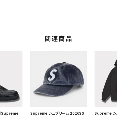
関連商品
カテゴリーから探す
コラボレーションブ
rch
価格から探す
人気ワード
】Supreme
Supreme シュプリーム 2026SS
Supreme 
2026SS
2025AW
2025S