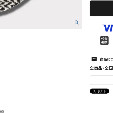
商品に
全商品・全
 帽