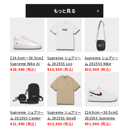
ハリスツイード キャ
ト バックパック タンレ
Bag ベルベット スモ
ンプキャップ ブラック
オパード
ール メッセンジャー
もっと見る
バッグ レッドレオパー
ド
【24.0cm～30.5cm】
Supreme シュプリー
Supreme シュプリー
Supreme Nike Air
ム 2025SS Los
ム 2025SS Nike
Force 1 Low シュプ
¥28,980
(税込)
Angeles Fire Relief
¥30,980
(税込)
Leather Shoulder
¥36,980
(税込)
リーム ナイキエアフォ
Box Logo Tee ファ
Bag ナイキレザーシ
ース１スニーカー シ
イヤーリリーフボック
ョルダーバッグ ブラッ
ューズ ホワイト
スロゴTシャツ ホワ
ク 黒
イト 白
Supreme シュプリー
Supreme シュプリー
【24.0cm～30.5cm】
ム 2025SS Camera
ム 2025SS Small
2025SS Supreme
Bag + Mini Pouch
¥21,980
(税込)
Box Tee スモールボ
¥22,980
(税込)
GOODENOUGH
¥51,980
(税込)