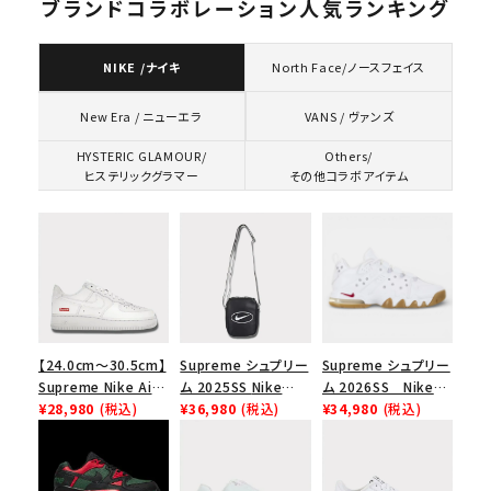
ブランドコラボレーション人気ランキング
NIKE /ナイキ
North Face/ノースフェイス
VANS / ヴァンズ
New Era / ニューエラ
HYSTERIC GLAMOUR/
Others/
ヒステリックグラマー
その他コラボアイテム
【24.0cm～30.5cm】
Supreme シュプリー
Supreme シュプリー
Supreme Nike Air
ム 2025SS Nike
ム 2026SS Nike
Force 1 Low シュプ
¥28,980
(税込)
Leather Shoulder
¥36,980
(税込)
SB Air Max 2 CB 94
¥34,980
(税込)
リーム ナイキエアフォ
Bag ナイキレザーシ
Low SP ナイキ SB
ース１スニーカー シ
ョルダーバッグ ブラッ
エアマックス2 CB 94
ューズ ホワイト
ク 黒
ロー SP ホワイト