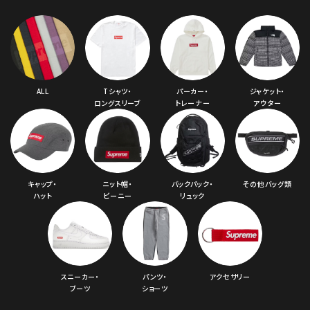
ALL
Tシャツ・
パーカー・
ジャケット・
ロングスリーブ
トレーナー
アウター
キャップ・
ニット帽・
バックパック・
その他バッグ類
ハット
ビーニー
リュック
スニーカー・
パンツ・
アクセサリー
ブーツ
ショーツ