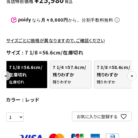
当店特別価格
税込
パンツ・ショーツ
アクセサリー
なら
月々8,660円
から。分割手数料無料
COLLABORATION BRAND
サイズごとに価格が異なりますので、ご確認ください
SEASON
サイズ
7 1/8 =56.6cm/在庫切れ
CONTENTS
7 1/8 =56.6cm/
7 1/4 =57.6cm/
7 3/8 =58.6cm/
在庫切れ
残りわずか
残りわずか
ACCOUNT MENU
在庫切れ
残りわずか
残りわずか
ようこそ ゲスト 様
カラー
レッド
meeting_room
person
ログイン
会員登録
お気に入りに登録する
Follow us