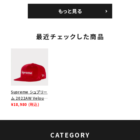
カメラバッグ ミニポー
ックスTシャツ タン
Nike Air Force 1
チ ブラック 黒
Low AF1 シュプリー
もっと見る
ムグッドイナフ ナイキ
エアフォース１スニー
カー シューズ ホワイ
ト
最近チェックした商品
Supreme シュプリー
ム 2022AW Velour
Box Logo New Era
¥18,980
(税込)
Cap ベロアボックス
ロゴニューエラキャッ
プ 帽子 レッド
CATEGORY