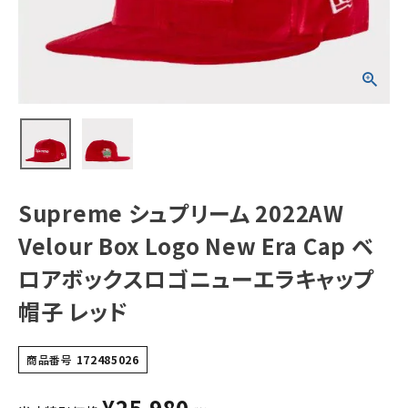
Cap ベロアボッ
クスロゴニューエ
ラキャップ 帽子 レ
ッド
NEW ITEMS
CATEGORY
Tシャツ・ロングスリーブ
パーカー・トレーナー
ジャケット・アウター
Supreme シュプリーム 2022AW
キャップ・ハット
Velour Box Logo New Era Cap ベ
ニット帽・ビーニー
ロアボックスロゴニューエラキャップ
帽子 レッド
バックパック・リュック
その他バッグ類
商品番号
172485026
スニーカー・ブーツ
¥
25,980