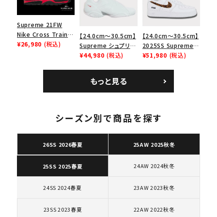
Supreme 21FW
Nike Cross Trainer
【24.0cm～30.5cm】
【24.0cm～30.5cm】
Low ナイキクロスト
¥26,980
(税込)
Supreme シュプリー
2025SS Supreme
レイナーロウ シュー
ム 2023AW Nike
¥44,980
(税込)
GOODENOUGH
¥51,980
(税込)
ズ ブラック
Courtposite ナイキ
Nike Air Force 1
コートポジット スニー
Low AF1 シュプリー
もっと見る
カー ホワイト 白
ムグッドイナフ ナイキ
エアフォース１スニー
カー シューズ ホワイ
キーワードから探す
ト
シーズン別で商品を探す
search
人気ワード
2026SS
2025AW
2025SS
Tシャツ・ロングスリーブ
26SS 2026春夏
25AW 2025秋冬
キャップ・ハット
パーカー・クルーネック
ショルダー・ウエストバッグ
ボックスロゴ
ブラックスウェット
24AW 2024秋冬
25SS 2025春夏
カテゴリーから探す
24SS 2024春夏
23AW 2023秋冬
コラボレーションブランドから探す
23SS 2023春夏
22AW 2022秋冬