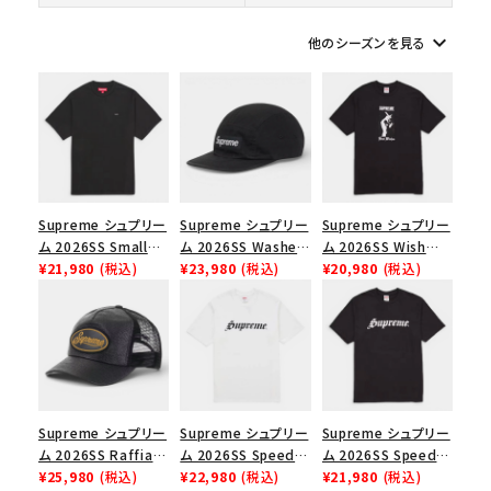
keyboard_arrow_down
他のシーズンを見る
シーズンから探す
並び順
価格から探す
Supreme シュプリー
Supreme シュプリー
Supreme シュプリー
円 ～
円
ム 2026SS Small
ム 2026SS Washed
ム 2026SS Wish
Box Tee スモールボ
¥21,980
(税込)
Chino Twill Camp
¥23,980
(税込)
Tee ウィッシュTシ
¥20,980
(税込)
在庫のない商品を表示する
ックスTシャツ ブラッ
Cap ウォッシュド チ
ャツ ブラック
ク
ノツイル キャンプキャ
絞り込んで検索する
ップ ブラック
Supreme シュプリー
Supreme シュプリー
Supreme シュプリー
ム 2026SS Raffia
ム 2026SS Speed
ム 2026SS Speed
Mesh Back 5-Panel
¥25,980
(税込)
Tee スピードTシャツ
¥22,980
(税込)
Tee スピードTシャツ
¥21,980
(税込)