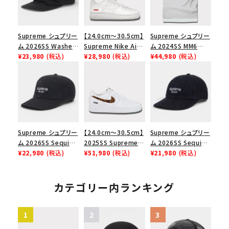
Supreme シュプリー
【24.0cm～30.5cm】
Supreme シュプリー
ム 2026SS Washed
Supreme Nike Air
ム 2024SS MM6
Chino Twill Camp
¥23,980
(税込)
Force 1 Low シュプ
¥28,980
(税込)
Maison Margiela
¥44,980
(税込)
Cap ウォッシュド チ
リーム ナイキエアフォ
Box Logo Tee MM6
ノツイル キャンプキャ
ース１スニーカー シ
メゾンマルジェラボッ
ップ ブラック
ューズ ホワイト
クスロゴTシャツ ホ
ワイト 白
Supreme シュプリー
【24.0cm～30.5cm】
Supreme シュプリー
ム 2026SS Sequin
2025SS Supreme
ム 2026SS Sequin
Denim Classic
¥22,980
(税込)
GOODENOUGH
¥51,980
(税込)
Denim Classic
¥21,980
(税込)
Logo 6-Panel シ
Nike Air Force 1
Logo 6-Panel シ
ークインデニム クラ
Low AF1 シュプリー
ークインデニム クラ
シックロゴ 6パネルキ
ムグッドイナフ ナイキ
シックロゴ 6パネルキ
カテゴリー内ランキング
ャップ インディゴ
エアフォース１スニー
ャップ ブラック
カー シューズ ホワイ
ト