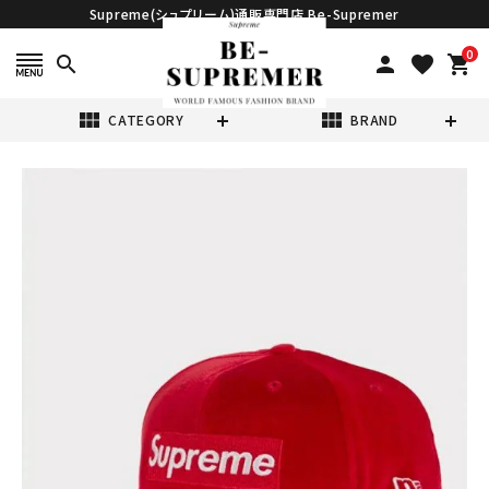
Supreme(シュプリーム)通販専門店 Be-Supremer
0
search
person
favorite
shopping_cart
view_module
view_module
CATEGORY
BRAND
search
Supreme シュプ
リーム 2022AW
Velour Box
¥18,980
(税込)
Logo New Era