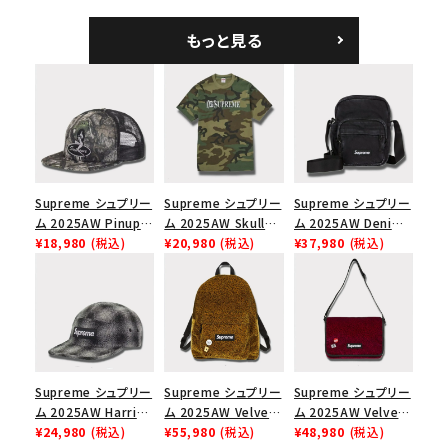
ラフィアメッシュバック
ホワイト
ブラック
5パネルキャップ ブラ
もっと見る
ック
Supreme シュプリー
Supreme シュプリー
Supreme シュプリー
ム 2025AW Pinup
ム 2025AW Skull
ム 2025AW Denim
Mesh Back 5-Panel
¥18,980
(税込)
Tee スカル Tシャ
¥20,980
(税込)
Shoulder Bag デニ
¥37,980
(税込)
Capピンアップ メッシ
ツ ウッドランドカモ
ム ショルダーバッグ
ュバック 5パネルキャ
ブラック
ップ トゥルーティン
バーHTC フォールカ
モ
Supreme シュプリー
Supreme シュプリー
Supreme シュプリー
ム 2025AW Harris
ム 2025AW Velvet
ム 2025AW Velvet
Tweed Camp Cap
¥24,980
(税込)
Backpack ベルベッ
¥55,980
(税込)
Small Messenger
¥48,980
(税込)