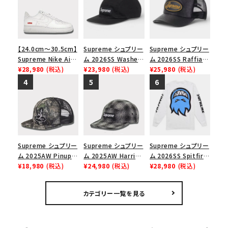
【24.0cm～30.5cm】
Supreme シュプリー
Supreme シュプリー
Supreme Nike Air
ム 2026SS Washed
ム 2026SS Raffia
Force 1 Low シュプ
¥28,980
(税込)
Chino Twill Camp
¥23,980
(税込)
Mesh Back 5-Panel
¥25,980
(税込)
リーム ナイキエアフォ
Cap ウォッシュド チ
ラフィアメッシュバック
ース１スニーカー シ
ノツイル キャンプキャ
5パネルキャップ ブラ
ューズ ホワイト
ップ ブラック
ック
Supreme シュプリー
Supreme シュプリー
Supreme シュプリー
ム 2025AW Pinup
ム 2025AW Harris
ム 2026SS Spitfire
Mesh Back 5-Panel
¥18,980
(税込)
Tweed Camp Cap
¥24,980
(税込)
L/S Tee スピットファ
¥28,980
(税込)
Capピンアップ メッシ
ハリスツイード キャ
イア ロングスリーブ
ュバック 5パネルキャ
ンプキャップ ブラック
Tシャツ ホワイト
カテゴリー一覧を見る
ップ トゥルーティン
バーHTC フォールカ
モ