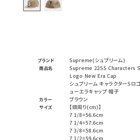
バックパック・リュック
その他バッグ類
スニーカー・ブーツ
パンツ・ショーツ
Supreme(シュプリーム)
ブランド
アクセサリー
Supreme 22SS Characters 
商品名
Logo New Era Cap
COLLABORATION BRAND
シュプリーム キャラクターSロ
ューエラキャップ 帽子
SEASON
ブラウン
カラー
【頭周り(cm)】
サイズ
CONTENTS
7 1/8=56.6cm
7 1/4=57.6cm
ACCOUNT MENU
7 3/8=58.6cm
ようこそ ゲスト 様
7 1/2=59.6cm