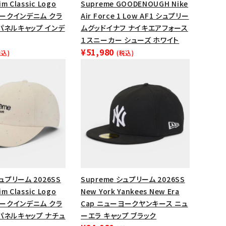
im Classic Logo
Supreme GOODENOUGH Nike
ップ・ハット
 シークインデニム クラ
Air Force 1 Low AF1 シュプリー
パネルキャップ インデ
ムグッドイナフ ナイキエアフォース
ダー・ウエストバッグ
１スニーカー シューズ ホワイト
ト
¥51,980
税込)
(税込)
シュプリーム 2026SS
Supreme シュプリーム 2026SS
im Classic Logo
New York Yankees New Era
 シークインデニム クラ
Cap ニューヨークヤンキース ニュ
パネルキャップ ナチュ
ーエラ キャップ ブラック