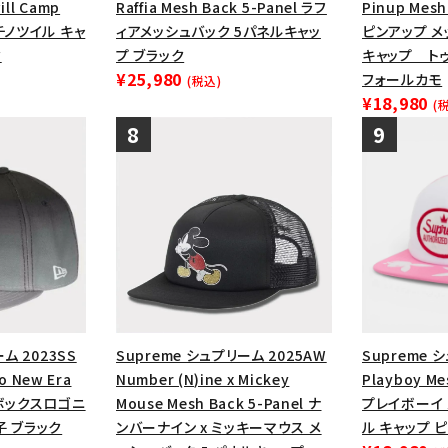
ill Camp
Raffia Mesh Back 5-Panel ラフ
Pinup Mesh
チノツイル キャ
ィアメッシュバック 5パネルキャッ
ピンアップ メ
ク
プ ブラック
キャップ ト
¥25,980
フォールカモ
(税込)
¥18,980
(
ム 2023SS
Supreme シュプリーム 2025AW
Supreme 
o New Era
Number (N)ine x Mickey
Playboy Me
トボックスロゴニ
Mouse Mesh Back 5-Panel ナ
プレイボーイ 
子 ブラック
ンバーナイン x ミッキーマウス メ
ル キャップ 