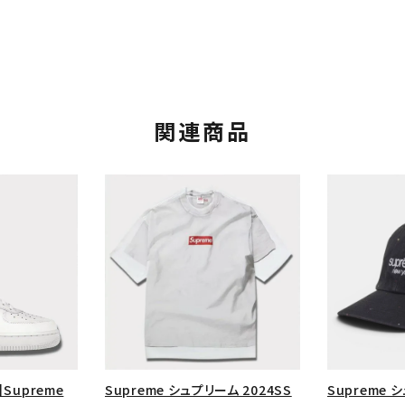
関連商品
カテゴリーから探す
コラボレーションブ
rch
価格から探す
人気ワード
】Supreme
Supreme シュプリーム 2024SS
Supreme 
2026SS
2025AW
2025S