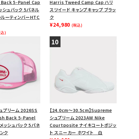
 Back 5-Panel Cap
Harris Tweed Camp Cap ハリ
ッシュバック 5パネル
スツイード キャンプキャップ ブラッ
ゥルーティンバーHTC
ク
¥24,980
(税込)
税込)
シュプリーム 2026SS
【24.0cm～30.5cm】Supreme
sh Back 5-Panel
シュプリーム 2023AW Nike
メッシュバック 5パネ
Courtposite ナイキコートポジッ
ピンク
ト スニーカー ホワイト 白