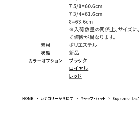
7 5/8=60.6cm
meeting_room
person
ログイン
会員登録
7 3/4=61.6cm
8=63.6cm
※入荷数量の関係上、サイズに
Follow us
て値段が異なります。
ポリエステル
素材
新品
状態
ブラック
カラーオプション
ロイヤル
レッド
HOME
カテゴリーから探す
キャップ・ハット
Supreme シュ