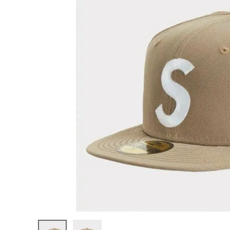
Supreme
シュプリー
ム 22SS
¥18,980
Charact
(税込)
ers S
Logo
New Era
Cap キャ
ラクターS
ロゴニュー
NEW ITEMS
エラキャッ
プ 帽子 ブ
ラウン
CATEGORY
Tシャツ・ロングスリーブ
パーカー・トレーナー
ジャケット・アウター
キャップ・ハット
ニット帽・ビーニー