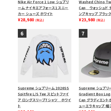
Nike Air Force 1 Low シュプリ
Washed Chino Tw
ーム ナイキエアフォース１スニー
Cap ウォッシュド 
カー シューズ ホワイト
ンプキャップ ブラッ
¥28,980
¥23,980
(税込)
(税込)
Supreme シュプリーム 2026SS
Supreme シュプリー
Spitfire L/S Tee スピットファイ
Gradient Box Log
ア ロングスリーブTシャツ ホワイ
Cap グラディエン
ト
ューエラキャップ 帽