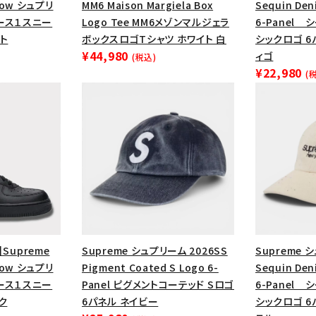
円 ～
円
1 Low シュプリ
MM6 Maison Margiela Box
Sequin Den
Tシャツ・ロングスリーブ
キャ
ース１スニー
Logo Tee MM6メゾンマルジェラ
6-Panel
ト
ボックスロゴTシャツ ホワイト 白
シックロゴ 6
パーカー・クルーネック
ショル
¥44,980
ィゴ
(税込)
ボックスロゴ
ブラックスウェッ
¥22,980
(
在庫のない商品を表示する
絞り込んで検索する
】Supreme
Supreme シュプリーム 2026SS
Supreme 
1 Low シュプリ
Pigment Coated S Logo 6-
Sequin Den
ース１スニー
Panel ピグメントコーテッド Sロゴ
6-Panel
ク
6パネル ネイビー
シックロゴ 6