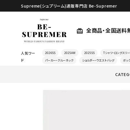
Supreme(シュプリーム)通販専門店 Be-Supremer
全商品・全国送料
card_giftcard
人気ワー
2026SS
2025AW
2025SS
Tシャツ・ロングスリー
ド
パーカー・クルーネック
ショルダー・ウエストバッグ
ボッ
CATEG
search