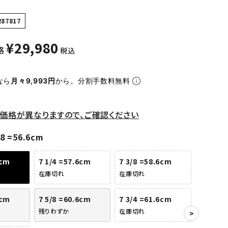
287817
¥
29,980
格
税込
なら
月々9,993円
から。分割手数料無料
価格が異なりますので、ご確認ください
/8 =56.6cm
6cm
7 1/4 =57.6cm
7 3/8 =58.6cm
在庫切れ
在庫切れ
6cm
7 5/8 =60.6cm
7 3/4 =61.6cm
残りわずか
在庫切れ