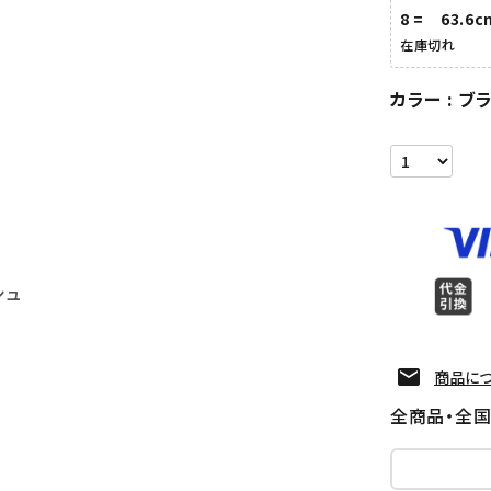
8 = 63.6c
在庫切れ
カラー
ブ
シュ
商品に
全商品・全