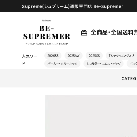
Supreme(シュプリーム)通販専門店 Be-Supremer
全商品・全国送料
card_giftcard
人気ワー
2026SS
2025AW
2025SS
Tシャツ・ロングスリー
ド
パーカー・クルーネック
ショルダー・ウエストバッグ
ボッ
CATEG
search