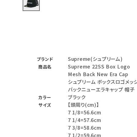
バックパック・リュック
その他バッグ類
スニーカー・ブーツ
パンツ・ショーツ
Supreme(シュプリーム)
ブランド
アクセサリー
Supreme 22SS Box Logo
商品名
Mesh Back New Era Cap
COLLABORATION BRAND
シュプリーム ボックスロゴメッ
バックニューエラキャップ 帽子
SEASON
ブラック
カラー
【頭周り(cm)】
サイズ
CONTENTS
7 1/8=56.6cm
7 1/4=57.6cm
ACCOUNT MENU
7 3/8=58.6cm
ようこそ ゲスト 様
7 1/2=59.6cm