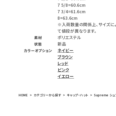
7 5/8=60.6cm
meeting_room
person
ログイン
会員登録
7 3/4=61.6cm
8=63.6cm
※入荷数量の関係上、サイズに
Follow us
て値段が異なります。
ポリエステル
素材
新品
状態
ネイビー
カラーオプション
ブラウン
レッド
ピンク
イエロー
HOME
カテゴリーから探す
キャップ・ハット
Supreme シュ