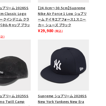
ップ・ハット
シュプリーム 2026SS
【24.0cm～30.5cm】Supreme
im Classic Logo
Nike Air Force 1 Low シュプリ
ダー・ウエストバッグ
 シークインデニム クラ
ーム ナイキエアフォース１スニー
ト
パネルキャップ ブラッ
カー シューズ ブラック
¥29,980
(税込)
税込)
シュプリーム 2025SS
Supreme シュプリーム 2026SS
no Twill Camp
New York Yankees New Era