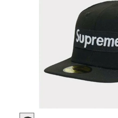
Supreme
シュプリー
ム 22SS
¥27,980
Box
(税込)
Logo
Mesh
Back
New Era
Cap ボッ
クスロゴメ
NEW ITEMS
ッシュバッ
クニューエ
ラキャップ
帽子 ブラ
CATEGORY
ック
Tシャツ・ロングスリーブ
パーカー・トレーナー
ジャケット・アウター
キャップ・ハット
ニット帽・ビーニー