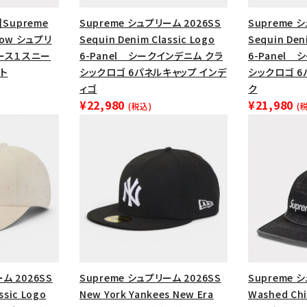
円 ～
円
Tシャツ・ロングスリーブ
キャ
】Supreme
Supreme シュプリーム 2026SS
Supreme 
1 Low シュプリ
Sequin Denim Classic Logo
Sequin Den
パーカー・クルーネック
ショル
ース１スニー
6-Panel シークインデニム クラ
6-Panel
ボックスロゴ
ブラックスウェッ
ト
シックロゴ 6パネルキャップ インデ
シックロゴ 6
ィゴ
ク
在庫のない商品を表示する
¥22,980
¥21,980
(税込)
(
絞り込んで検索する
ム 2026SS
Supreme シュプリーム 2026SS
Supreme 
ssic Logo
New York Yankees New Era
Washed Chi