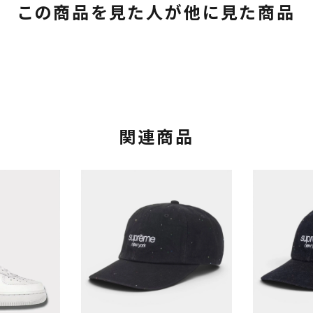
この商品を見た人が他に見た商品
関連商品
カテゴリーから探す
コラボレーションブ
rch
価格から探す
人気ワード
2026SS
2025AW
2025S