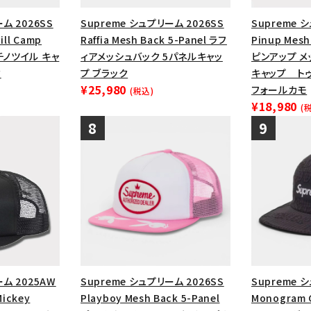
ム 2026SS
Supreme シュプリーム 2026SS
Supreme 
ill Camp
Raffia Mesh Back 5-Panel ラフ
Pinup Mesh
チノツイル キャ
ィアメッシュバック 5パネルキャッ
ピンアップ メ
ク
プ ブラック
キャップ ト
¥25,980
フォールカモ
(税込)
¥18,980
(
ーム 2025AW
Supreme シュプリーム 2026SS
Supreme 
Mickey
Playboy Mesh Back 5-Panel
Monogram 