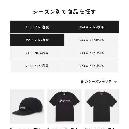
カー シューズ ホワイ
ト
シーズン別で商品を探す
26SS 2026春夏
25AW 2025秋冬
キーワードから探す
24AW 2024秋冬
25SS 2025春夏
search
24SS 2024春夏
23AW 2023秋冬
人気ワード
2026SS
2025AW
2025SS
Tシャツ・ロングスリーブ
キャップ・ハット
パーカー・クルーネック
23SS 2023春夏
22AW 2022秋冬
ショルダー・ウエストバッグ
ボックスロゴ
ブラックスウェット
カテゴリーから探す
keyboard_arrow_down
他のシーズンを見る
コラボレーションブランドから探す
シーズンから探す