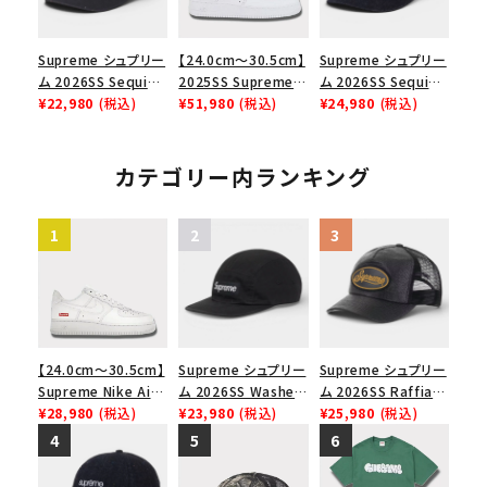
Supreme シュプリー
【24.0cm～30.5cm】
Supreme シュプリー
ム 2026SS Sequin
2025SS Supreme
ム 2026SS Sequin
Denim Classic
¥22,980
(税込)
GOODENOUGH
¥51,980
(税込)
Denim Classic
¥24,980
(税込)
Logo 6-Panel シ
Nike Air Force 1
Logo 6-Panel シ
ークインデニム クラ
Low AF1 シュプリー
ークインデニム クラ
シックロゴ 6パネルキ
ムグッドイナフ ナイキ
シックロゴ 6パネルキ
カテゴリー内ランキング
ャップ インディゴ
エアフォース１スニー
ャップ ブラック
カー シューズ ホワイ
ト
【24.0cm～30.5cm】
Supreme シュプリー
Supreme シュプリー
Supreme Nike Air
ム 2026SS Washed
ム 2026SS Raffia
Force 1 Low シュプ
¥28,980
(税込)
Chino Twill Camp
¥23,980
(税込)
Mesh Back 5-Panel
¥25,980
(税込)
リーム ナイキエアフォ
Cap ウォッシュド チ
ラフィアメッシュバック
ース１スニーカー シ
ノツイル キャンプキャ
5パネルキャップ ブラ
ューズ ホワイト
ップ ブラック
ック