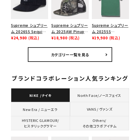
Supreme シュプリー
Supreme シュプリー
Supreme シュプリー
ム 2026SS Sequin
ム 2025AW Pinup
ム 2025SS
Denim Classic
¥24,980
(税込)
Mesh Back 5-Panel
¥18,980
(税込)
Homerun Tee ホー
¥19,980
(税込)
Logo 6-Panel シ
Capピンアップ メッシ
ムランTシャツ ライト
ークインデニム クラ
ュバック 5パネルキャ
パイン
カテゴリー一覧を見る
シックロゴ 6パネルキ
ップ トゥルーティン
ャップ ブラック
バーHTC フォールカ
モ
ブランドコラボレーション人気ランキング
NIKE /ナイキ
North Face/ノースフェイス
VANS / ヴァンズ
New Era / ニューエラ
HYSTERIC GLAMOUR/
Others/
ヒステリックグラマー
その他コラボアイテム