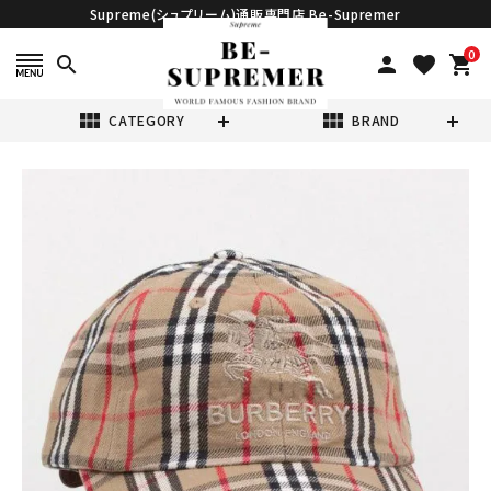
Supreme(シュプリーム)通販専門店 Be-Supremer
0
search
person
favorite
shopping_cart
view_module
view_module
CATEGORY
BRAND
search
Supreme シュプ
リーム 22SS
Burberry
¥59,980
(税込)
Denim 6Panel