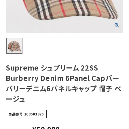
Capバーバリーデ
ニム6パネルキャッ
プ 帽子 ベージュ
NEW ITEMS
CATEGORY
Tシャツ・ロングスリーブ
パーカー・トレーナー
ジャケット・アウター
Supreme シュプリーム 22SS
キャップ・ハット
Burberry Denim 6Panel Capバー
ニット帽・ビーニー
バリーデニム6パネルキャップ 帽子 ベ
ージュ
バックパック・リュック
その他バッグ類
商品番号
168503975
スニーカー・ブーツ