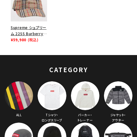
Supreme シュプリー
ム 22SS Burberry
Denim 6Panel Cap
¥59,980
(税込)
バーバリーデニム6パ
ネルキャップ 帽子 ベ
ージュ
CATEGORY
ALL
Tシャツ・
パーカー・
ジャケット・
ロングスリーブ
トレーナー
アウター