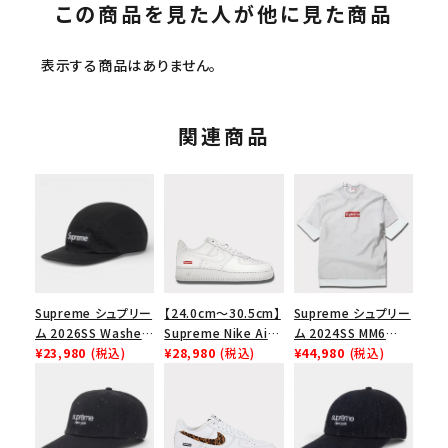
この商品を見た人が他に見た商品
表示する商品はありません。
関連商品
Supreme シュプリー
【24.0cm～30.5cm】
Supreme シュプリー
ム 2026SS Washed
Supreme Nike Air
ム 2024SS MM6
Chino Twill Camp
¥23,980
(税込)
Force 1 Low シュプ
¥28,980
(税込)
Maison Margiela
¥44,980
(税込)
Cap ウォッシュド チ
リーム ナイキエアフォ
Box Logo Tee MM6
ノツイル キャンプキャ
ース１スニーカー シ
メゾンマルジェラボッ
ップ ブラック
ューズ ホワイト
クスロゴTシャツ ホ
ワイト 白