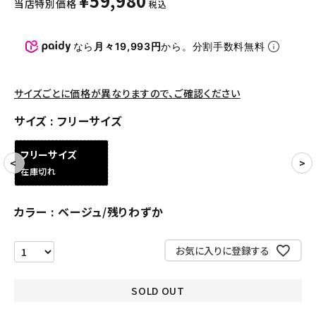
¥
59,980
当店特別価格
税込
パンツ・ショーツ
アクセサリー
なら
月々19,993円
から。分割手数料無料
COLLABORATION BRAND
サイズごとに価格が異なりますので、ご確認ください
SEASON
サイズ
フリーサイズ
CONTENTS
フリーサイズ
在庫切れ
ACCOUNT MENU
ようこそ ゲスト 様
カラー
ベージュ/残りわずか
meeting_room
person
ログイン
会員登録
お気に入りに登録する
Follow us
SOLD OUT