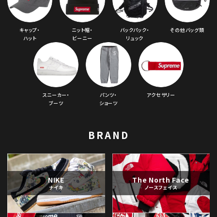
キャップ・
ニット帽・
バックパック・
その他バッグ類
ハット
ビーニー
リュック
スニーカー・
パンツ・
アクセサリー
ブーツ
ショーツ
BRAND
NIKE
The North Face
ナイキ
ノースフェイス