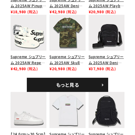
ム 2025AW Pinup
ム 2025AW Denim
ム 2025AW Playboi
Mesh Back 5-Panel
¥18,980
(税込)
Backpack デニム バ
¥42,980
(税込)
Carti Tee プレイボ
¥20,980
(税込)
Capピンアップ メッシ
ックパック ブラック
ーイカーティ Tシャツ
ュバック 5パネルキャ
ホワイト
ップ トゥルーティン
バーHTC フォールカ
モ
Supreme シュプリー
Supreme シュプリー
Supreme シュプリー
ム 2025AW Repeat
ム 2025AW Skull
ム 2025AW Denim
Leather Belt リピー
¥42,980
(税込)
Tee スカル Tシャ
¥20,980
(税込)
Shoulder Bag デニ
¥37,980
(税込)
ト レザー ベルト フロ
ツ ウッドランドカモ
ム ショルダーバッグ
ーラル
ブラック
もっと見る
【24.0cm～30.5cm】
Supreme シュプリー
Supreme シュプリー