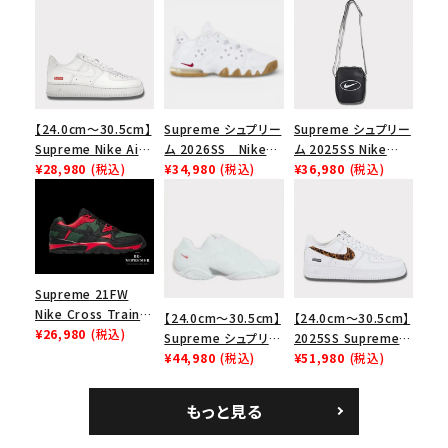
【24.0cm～30.5cm】
Supreme シュプリー
Supreme シュプリー
Supreme Nike Air
ム 2026SS Nike
ム 2025SS Nike
Force 1 Low シュプ
¥28,980
(税込)
SB Air Max 2 CB 94
¥34,980
(税込)
Leather Shoulder
¥36,980
(税込)
リーム ナイキエアフォ
Low SP ナイキ SB
Bag ナイキレザーシ
ース１スニーカー シ
エアマックス2 CB 94
ョルダーバッグ ブラッ
ューズ ホワイト
ロー SP ホワイト
ク 黒
Supreme 21FW
Nike Cross Trainer
【24.0cm～30.5cm】
【24.0cm～30.5cm】
Low ナイキクロスト
¥26,980
(税込)
Supreme シュプリー
2025SS Supreme
レイナーロウ シュー
ム 2023AW Nike
¥44,980
(税込)
GOODENOUGH
¥51,980
(税込)
ズ ブラック
Courtposite ナイキ
Nike Air Force 1
コートポジット スニー
Low AF1 シュプリー
もっと見る
カー ホワイト 白
ムグッドイナフ ナイキ
エアフォース１スニー