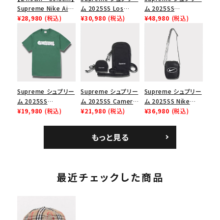
Supreme Nike Air
ム 2025SS Los
ム 2025SS
Force 1 Low シュプ
¥28,980
(税込)
Angeles Fire Relief
¥30,980
(税込)
Backpack バックパッ
¥48,980
(税込)
リーム ナイキエアフォ
Box Logo Tee ファ
ク ブラック 黒
ース１スニーカー シ
イヤーリリーフボック
ューズ ホワイト
スロゴTシャツ ホワ
イト 白
Supreme シュプリー
Supreme シュプリー
Supreme シュプリー
ム 2025SS
ム 2025SS Camera
ム 2025SS Nike
Homerun Tee ホー
¥19,980
(税込)
Bag + Mini Pouch
¥21,980
(税込)
Leather Shoulder
¥36,980
(税込)
ムランTシャツ ライト
カメラバッグ ミニポー
Bag ナイキレザーシ
パイン
チ ブラック 黒
ョルダーバッグ ブラッ
もっと見る
ク 黒
最近チェックした商品