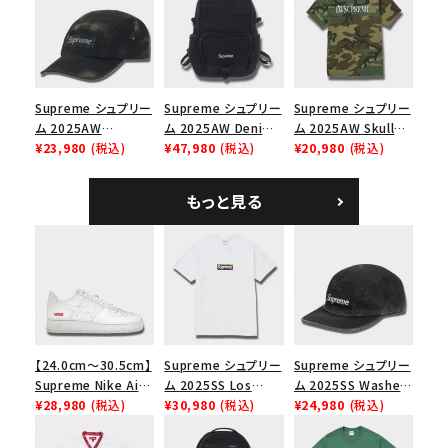
ト
トコーテッド 2トーン
エスロゴ 6パネルキャ
ップ ブラック
Supreme シュプリー
Supreme シュプリー
Supreme シュプリー
ム 2025AW
ム 2025AW Denim
ム 2025AW Skull
Overdyed Camp
¥23,980
(税込)
Backpack デニム バ
¥47,980
(税込)
Tee スカル Tシャ
¥20,980
(税込)
Cap オーバーダイド
ックパック ブラック
ツ ウッドランドカモ
キャンプキャップ ブ
もっと見る
ラック
【24.0cm～30.5cm】
Supreme シュプリー
Supreme シュプリー
Supreme Nike Air
ム 2025SS Los
ム 2025SS Washed
Force 1 Low シュプ
¥28,980
(税込)
Angeles Fire Relief
¥30,980
(税込)
Chino Twill Camp
¥24,980
(税込)
リーム ナイキエアフォ
Box Logo Tee ファ
Cap ウォッシュチノツ
ース１スニーカー シ
イヤーリリーフボック
イルキャンプキャップ