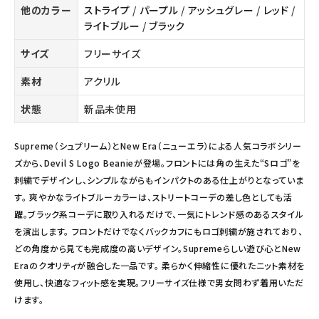
他のカラー
ストライプ
/
パープル
/
アッシュグレー
/
レッド
/
ライトブルー
/
ブラック
サイズ
フリーサイズ
素材
アクリル
状態
新品未使用
Supreme（シュプリーム）とNew Era（ニューエラ）による人気コラボシリー
ズから、Devil S Logo Beanieが登場。フロントには角の生えた“Sロゴ”を
刺繍でデザインし、シンプルながらもインパクトのある仕上がりとなっていま
す。 爽やかなライトブルーカラーは、ストリートコーデの差し色としても活
躍。ブラック系コーデに取り入れるだけで、一気にトレンド感のあるスタイル
を演出します。 フロントだけでなくバックカフにもロゴ刺繍が施されており、
どの角度から見ても完成度の高いデザイン。Supremeらしい遊び心とNew
Eraのクオリティが融合した一品です。 柔らかく伸縮性に優れたニット素材を
使用し、快適なフィット感を実現。フリーサイズ仕様で男女問わず着用いただ
けます。