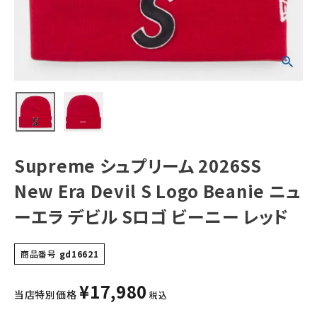
ニューエラ デビル
Sロゴ ビーニー
レッド
NEW ITEMS
CATEGORY
Tシャツ・ロングスリーブ
パーカー・トレーナー
ジャケット・アウター
Supreme シュプリーム 2026SS
キャップ・ハット
New Era Devil S Logo Beanie ニュ
ニット帽・ビーニー
ーエラ デビル Sロゴ ビーニー レッド
バックパック・リュック
商品番号
gd16621
その他バッグ類
¥
17,980
スニーカー・ブーツ
当店特別価格
税込