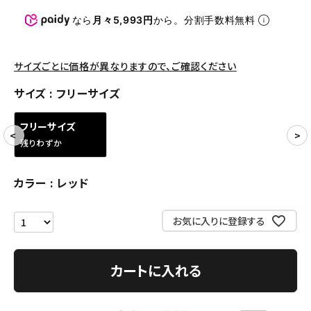
パンツ・ショーツ
なら
月々5,993円
から。分割手数料無料
アクセサリー
COLLABORATION BRAND
サイズごとに価格が異なりますので、ご確認ください
サイズ
フリーサイズ
SEASON
フリーサイズ
CONTENTS
残りわずか
ACCOUNT MENU
カラー
レッド
ようこそ ゲスト 様
お気に入りに登録する
meeting_room
person
ログイン
会員登録
カートに入れる
Follow us