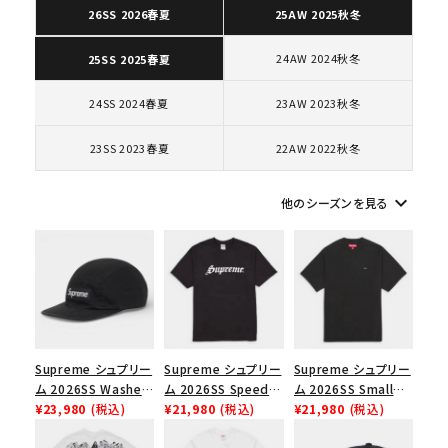
カテゴリーから探す
26SS 2026春夏
25AW 2025秋冬
24AW 2024秋冬
25SS 2025春夏
コラボレーションブランドから探す
24SS 2024春夏
23AW 2023秋冬
シーズンから探す
23SS 2023春夏
22AW 2022秋冬
並び順
keyboard_arrow_down
他のシーズンを見る
価格から探す
円 ～
円
在庫のない商品を表示する
Supreme シュプリー
Supreme シュプリー
Supreme シュプリー
絞り込んで検索する
ム 2026SS Washed
ム 2026SS Speed
ム 2026SS Small
Chino Twill Camp
¥23,980
(税込)
Tee スピードTシャツ
¥21,980
(税込)
Box Tee スモールボ
¥21,980
(税込)
Cap ウォッシュド チ
ブラック
ックスTシャツ ブラッ