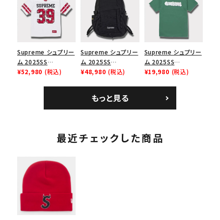
ューズ ホワイト
スロゴTシャツ ホワ
ブラック 黒
イト 白
Supreme シュプリー
Supreme シュプリー
Supreme シュプリー
ム 2025SS
ム 2025SS
ム 2025SS
Bandana Football
¥52,980
(税込)
Backpack バックパッ
¥48,980
(税込)
Homerun Tee ホー
¥19,980
(税込)
Jersey バンダナ フッ
ク ブラック 黒
ムランTシャツ ライト
トボール ジャージ ホ
パイン
もっと見る
ワイト
最近チェックした商品