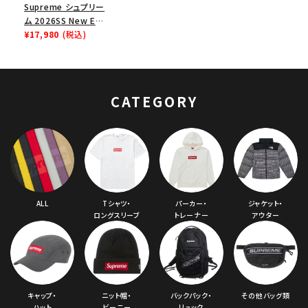
Supreme シュプリー
ム 2026SS New Era
Devil S Logo
¥17,980
(税込)
Beanie ニューエラ
デビル Sロゴ ビーニ
ー レッド
CATEGORY
ALL
Tシャツ・
パーカー・
ジャケット・
ロングスリーブ
トレーナー
アウター
キャップ・
ニット帽・
バックパック・
その他バッグ類
ハット
ビーニー
リュック