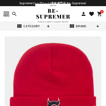
Supreme(シュプリーム)通販専門店 Be-Supremer
0
search
person
favorite
shopping_cart
view_module
view_module
CATEGORY
BRAND
search
Supreme シュプ
リーム 2026SS
New Era Devil
¥17,980
(税込)
S Logo Beanie