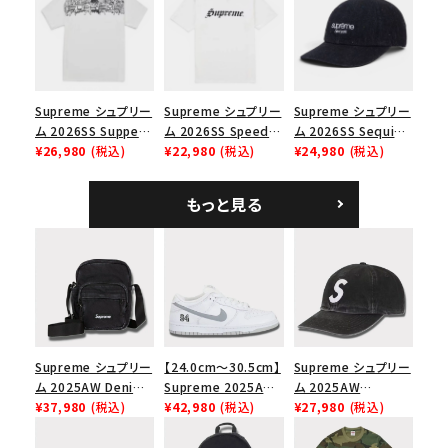
ノツイル キャンプキャ
ク
ップ ブラック
Supreme シュプリー
Supreme シュプリー
Supreme シュプリー
ム 2026SS Supper
ム 2026SS Speed
ム 2026SS Sequin
Tee サパーTシャツ
¥26,980
(税込)
Tee スピードTシャツ
¥22,980
(税込)
Denim Classic
¥24,980
(税込)
ホワイト
ホワイト
Logo 6-Panel シ
ークインデニム クラ
もっと見る
シックロゴ 6パネルキ
ャップ ブラック
Supreme シュプリー
【24.0cm～30.5cm】
Supreme シュプリー
ム 2025AW Denim
Supreme 2025AW
ム 2025AW
Shoulder Bag デニ
¥37,980
(税込)
Nike SB Dunk Low
¥42,980
(税込)
Pigment Coated
¥27,980
(税込)
ム ショルダーバッグ
ナイキ SB ダンク ロ
2-Tone S Logo 6-
ブラック
ー スニーカー ホワイ
Panel Cap ピグメン