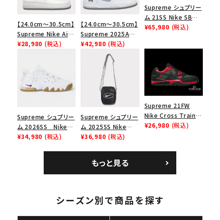
Supreme シュプリー
ム 21SS Nike SB
【24.0cm～30.5cm】
【24.0cm～30.5cm】
Dunk Low ナイキSB
¥65,980
(税込)
Supreme Nike Air
Supreme 2025AW
ダンクロウ スニーカ
Force 1 Low シュプ
¥28,980
(税込)
Nike SB Dunk Low
¥42,980
(税込)
ー ブラウン
リーム ナイキエアフォ
ナイキ SB ダンク ロ
ース１スニーカー シ
ー スニーカー ホワイ
ューズ ホワイト
ト
Supreme 21FW
Nike Cross Trainer
Supreme シュプリー
Supreme シュプリー
Low ナイキクロスト
¥26,980
(税込)
ム 2026SS Nike
ム 2025SS Nike
レイナーロウ シュー
SB Air Max 2 CB 94
¥34,980
(税込)
Leather Shoulder
¥36,980
(税込)
ズ ブラック
Low SP ナイキ SB
Bag ナイキレザーシ
キーワードから探す
エアマックス2 CB 94
ョルダーバッグ ブラッ
もっと見る
search
ロー SP ホワイト
ク 黒
人気ワード
2026SS
2025AW
2025SS
Tシャツ・ロングスリーブ
キャップ・ハット
パーカー・クルーネック
シーズン別で商品を探す
ショルダー・ウエストバッグ
ボックスロゴ
ブラックスウェット