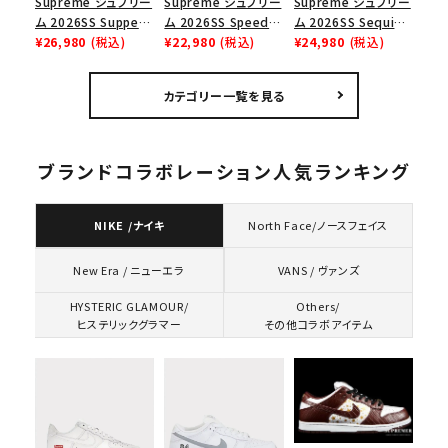
Supreme シュプリー
Supreme シュプリー
Supreme シュプリー
ム 2026SS Supper
ム 2026SS Speed
ム 2026SS Sequin
Tee サパーTシャツ
¥26,980
(税込)
Tee スピードTシャツ
¥22,980
(税込)
Denim Classic
¥24,980
(税込)
ホワイト
ホワイト
Logo 6-Panel シ
ークインデニム クラ
カテゴリー一覧を見る
シックロゴ 6パネルキ
ャップ ブラック
ブランドコラボレーション人気ランキング
NIKE /ナイキ
North Face/ノースフェイス
VANS / ヴァンズ
New Era / ニューエラ
HYSTERIC GLAMOUR/
Others/
ヒステリックグラマー
その他コラボアイテム