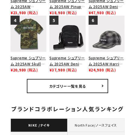
Supreme シュプリー
Supreme シュプリー
Supreme シュプリー
ム 2025AW
ム 2025AW Pinup
ム 2025AW Denim
Overdyed Camp
¥23,980
(税込)
Mesh Back 5-Panel
¥18,980
(税込)
Backpack デニム バ
¥47,980
(税込)
Cap オーバーダイド
Capピンアップ メッシ
ックパック ブラック
キャンプキャップ ブ
ュバック 5パネルキャ
ラック
ップ トゥルーティン
バーHTC フォールカ
モ
Supreme シュプリー
Supreme シュプリー
Supreme シュプリー
ム 2025AW Skull
ム 2025AW Denim
ム 2025AW Harris
Tee スカル Tシャ
¥20,980
(税込)
Shoulder Bag デニ
¥37,980
(税込)
Tweed Camp Cap
¥24,980
(税込)
ツ ウッドランドカモ
ム ショルダーバッグ
ハリスツイード キャ
ブラック
ンプキャップ ブラック
カテゴリー一覧を見る
ブランドコラボレーション人気ランキング
NIKE /ナイキ
North Face/ノースフェイス