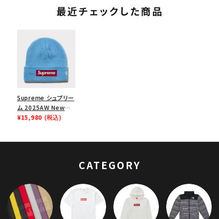
最近チェックした商品
Supreme シュプリー
ム 2025AW New
Era Box Logo
¥15,980
(税込)
Beanie ニューエラ
ボックスロゴビーニー
シアン
CATEGORY