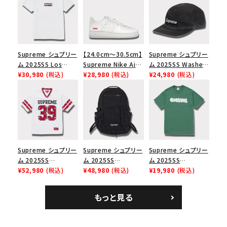
Supreme シュプリー
【24.0cm～30.5cm】
Supreme シュプリー
ム 2025SS Los
Supreme Nike Air
ム 2025SS Washed
Angeles Fire Relief
¥30,980
(税込)
Force 1 Low シュプ
¥28,980
(税込)
Chino Twill Camp
¥24,980
(税込)
Box Logo Tee ファ
リーム ナイキエアフォ
Cap ウォッシュチノツ
イヤーリリーフボック
ース１スニーカー シ
イルキャンプキャップ
スロゴTシャツ ホワ
ューズ ホワイト
ブラック 黒
イト 白
Supreme シュプリー
Supreme シュプリー
Supreme シュプリー
ム 2025SS
ム 2025SS
ム 2025SS
Bandana Football
¥52,980
(税込)
Backpack バックパッ
¥48,980
(税込)
Homerun Tee ホー
¥19,980
(税込)
Jersey バンダナ フッ
ク ブラック 黒
ムランTシャツ ライト
トボール ジャージ ホ
パイン
もっと見る
ワイト