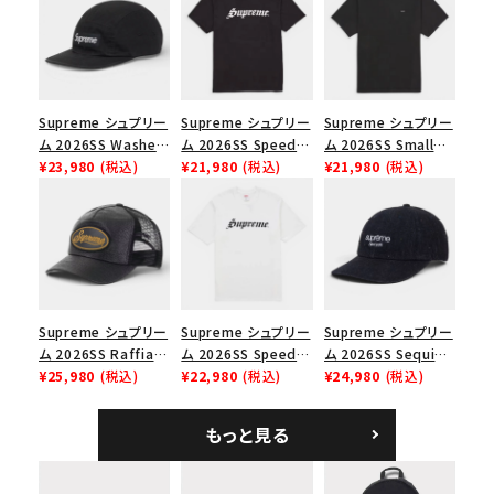
並び順
Supreme シュプリー
Supreme シュプリー
Supreme シュプリー
価格から探す
ム 2026SS Washed
ム 2026SS Speed
ム 2026SS Small
Chino Twill Camp
¥23,980
(税込)
Tee スピードTシャツ
¥21,980
(税込)
Box Tee スモールボ
¥21,980
(税込)
円 ～
円
Cap ウォッシュド チ
ブラック
ックスTシャツ ブラッ
ノツイル キャンプキャ
ク
在庫のない商品を表示する
ップ ブラック
絞り込んで検索する
Supreme シュプリー
Supreme シュプリー
Supreme シュプリー
ム 2026SS Raffia
ム 2026SS Speed
ム 2026SS Sequin
Mesh Back 5-Panel
¥25,980
(税込)
Tee スピードTシャツ
¥22,980
(税込)
Denim Classic
¥24,980
(税込)
ラフィアメッシュバック
ホワイト
Logo 6-Panel シ
5パネルキャップ ブラ
ークインデニム クラ
もっと見る
ック
シックロゴ 6パネルキ
ャップ ブラック