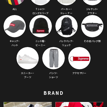
ALL
Tシャツ・
パーカー・
ジャケット・
ロングスリーブ
トレーナー
アウター
キャップ・
ニット帽・
バックパック・
その他バッグ類
ハット
ビーニー
リュック
スニーカー・
パンツ・
アクセサリー
ブーツ
ショーツ
BRAND