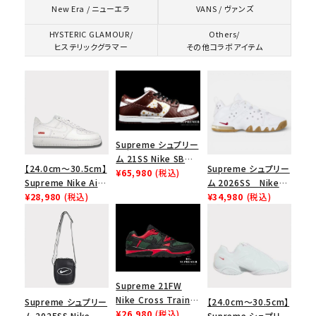
VANS / ヴァンズ
New Era / ニューエラ
HYSTERIC GLAMOUR/
Others/
ヒステリックグラマー
その他コラボアイテム
Supreme シュプリー
ム 21SS Nike SB
【24.0cm～30.5cm】
Supreme シュプリー
Dunk Low ナイキSB
¥65,980
(税込)
Supreme Nike Air
ム 2026SS Nike
ダンクロウ スニーカ
Force 1 Low シュプ
¥28,980
(税込)
SB Air Max 2 CB 94
¥34,980
(税込)
ー ブラウン
リーム ナイキエアフォ
Low SP ナイキ SB
ース１スニーカー シ
エアマックス2 CB 94
ューズ ホワイト
ロー SP ホワイト
Supreme 21FW
Nike Cross Trainer
Supreme シュプリー
【24.0cm～30.5cm】
Low ナイキクロスト
¥26,980
(税込)
ム 2025SS Nike
Supreme シュプリー