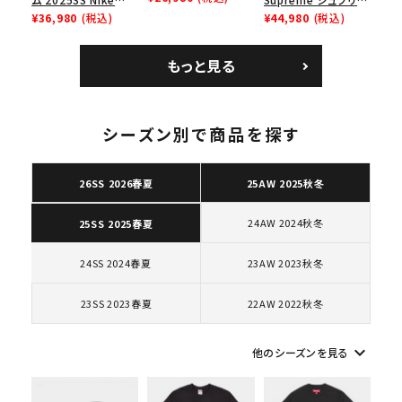
レイナーロウ シュー
Leather Shoulder
¥36,980
(税込)
ム 2023AW Nike
¥44,980
(税込)
ズ ブラック
Bag ナイキレザーシ
Courtposite ナイキ
ョルダーバッグ ブラッ
コートポジット スニー
もっと見る
ク 黒
カー ホワイト 白
シーズン別で商品を探す
キーワードから探す
26SS 2026春夏
25AW 2025秋冬
search
人気ワード
2026SS
2025AW
2025SS
Tシャツ・ロングスリーブ
24AW 2024秋冬
25SS 2025春夏
キャップ・ハット
パーカー・クルーネック
ショルダー・ウエストバッグ
ボックスロゴ
ブラックスウェット
24SS 2024春夏
23AW 2023秋冬
カテゴリーから探す
23SS 2023春夏
22AW 2022秋冬
コラボレーションブランドから探す
keyboard_arrow_down
他のシーズンを見る
シーズンから探す