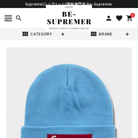
Supreme(シュプリーム)通販専門店 Be-Supremer
0
search
person
favorite
shopping_cart
view_module
view_module
CATEGORY
BRAND
search
Supreme シュプ
リーム 2025AW
New Era Box
¥15,980
(税込)
Logo Beanie ニ