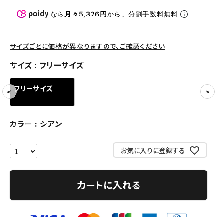
パンツ・ショーツ
なら
月々5,326円
から。分割手数料無料
アクセサリー
COLLABORATION BRAND
サイズごとに価格が異なりますので、ご確認ください
サイズ
フリーサイズ
SEASON
フリーサイズ
CONTENTS
ACCOUNT MENU
カラー
シアン
ようこそ ゲスト 様
お気に入りに登録する
meeting_room
person
ログイン
会員登録
カートに入れる
Follow us