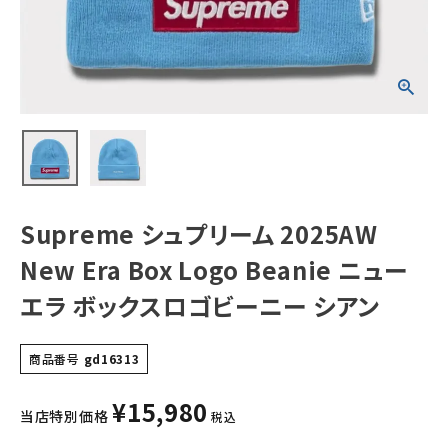
ューエラ ボックス
ロゴビーニー シア
ン
NEW ITEMS
CATEGORY
Tシャツ・ロングスリーブ
パーカー・トレーナー
ジャケット・アウター
Supreme シュプリーム 2025AW
キャップ・ハット
New Era Box Logo Beanie ニュー
ニット帽・ビーニー
エラ ボックスロゴビーニー シアン
バックパック・リュック
商品番号
gd16313
その他バッグ類
¥
15,980
スニーカー・ブーツ
当店特別価格
税込