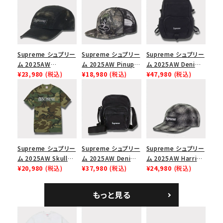
Supreme シュプリー
Supreme シュプリー
Supreme シュプリー
ム 2025AW
ム 2025AW Pinup
ム 2025AW Denim
Overdyed Camp
¥23,980
(税込)
Mesh Back 5-Panel
¥18,980
(税込)
Backpack デニム バ
¥47,980
(税込)
Cap オーバーダイド
Capピンアップ メッシ
ックパック ブラック
キャンプキャップ ブ
ュバック 5パネルキャ
ラック
ップ トゥルーティン
バーHTC フォールカ
モ
Supreme シュプリー
Supreme シュプリー
Supreme シュプリー
ム 2025AW Skull
ム 2025AW Denim
ム 2025AW Harris
Tee スカル Tシャ
¥20,980
(税込)
Shoulder Bag デニ
¥37,980
(税込)
Tweed Camp Cap
¥24,980
(税込)
ツ ウッドランドカモ
ム ショルダーバッグ
ハリスツイード キャ
ブラック
ンプキャップ ブラック
もっと見る