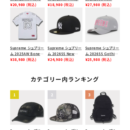
Carti Tee プレイボ
¥20,980
(税込)
Mesh Back 5-Panel
¥18,980
(税込)
York Yankees New
¥27,980
(税込)
ーイカーティ Tシャツ
Capピンアップ メッシ
Era Cap ニューヨー
ホワイト
ュバック 5パネルキャ
クヤンキース ニュー
ップ トゥルーティン
エラ キャップ ネイビ
バーHTC フォールカ
ー
モ
Supreme シュプリー
Supreme シュプリー
Supreme シュプリー
ム 2025AW Bones
ム 2026SS New
ム 2026SS Gothic
Football Jersey ボ
¥38,980
(税込)
York Yankees New
¥24,980
(税込)
Outline
¥25,980
(税込)
ーンズ フットボール
Era Cap ニューヨー
Adjustable New
ジャージ ホワイト
クヤンキース ニュー
Era Cap ゴシックア
エラ キャップ ブラック
ウトライン アジャスタ
カテゴリー内ランキング
ブルニューエラキャッ
プ グレー