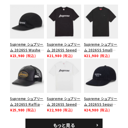
シーズンから探す
並び順
価格から探す
Supreme シュプリー
Supreme シュプリー
Supreme シュプリー
ム 2026SS Washed
ム 2026SS Speed
ム 2026SS Small
円 ～
円
Chino Twill Camp
¥23,980
(税込)
Tee スピードTシャツ
¥21,980
(税込)
Box Tee スモールボ
¥21,980
(税込)
Cap ウォッシュド チ
ブラック
ックスTシャツ ブラッ
在庫のない商品を表示する
ノツイル キャンプキャ
ク
ップ ブラック
絞り込んで検索する
Supreme シュプリー
Supreme シュプリー
Supreme シュプリー
ム 2026SS Raffia
ム 2026SS Speed
ム 2026SS Sequin
Mesh Back 5-Panel
¥25,980
(税込)
Tee スピードTシャツ
¥22,980
(税込)
Denim Classic
¥24,980
(税込)
ラフィアメッシュバック
ホワイト
Logo 6-Panel シ
5パネルキャップ ブラ
ークインデニム クラ
もっと見る
ック
シックロゴ 6パネルキ