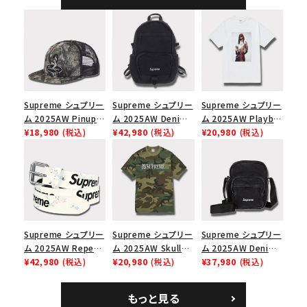
ャップ ブラック
Supreme シュプリー
Supreme シュプリー
Supreme シュプリー
ム 2025AW Pinup
ム 2025AW Denim
ム 2025AW Playboi
Mesh Back 5-Panel
¥18,980
(税込)
Backpack デニム バ
¥42,980
(税込)
Carti Tee プレイボ
¥20,980
(税込)
Capピンアップ メッシ
ックパック ブラック
ーイカーティ Tシャツ
ュバック 5パネルキャ
ホワイト
ップ トゥルーティン
バーHTC フォールカ
モ
Supreme シュプリー
Supreme シュプリー
Supreme シュプリー
ム 2025AW Repeat
ム 2025AW Skull
ム 2025AW Denim
Leather Belt リピー
¥42,980
(税込)
Tee スカル Tシャ
¥20,980
(税込)
Shoulder Bag デニ
¥37,980
(税込)
ト レザー ベルト フロ
ツ ウッドランドカモ
ム ショルダーバッグ
ーラル
ブラック
もっと見る