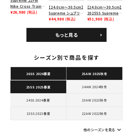
Supreme 21FW
Nike Cross Trainer
【24.0cm～30.5cm】
【24.0cm～30.5cm】
Low ナイキクロスト
¥26,980
(税込)
Supreme シュプリー
2025SS Supreme
レイナーロウ シュー
ム 2023AW Nike
¥44,980
(税込)
GOODENOUGH
¥51,980
(税込)
ズ ブラック
Courtposite ナイキ
Nike Air Force 1
コートポジット スニー
Low AF1 シュプリー
もっと見る
カー ホワイト 白
ムグッドイナフ ナイキ
エアフォース１スニー
カー シューズ ホワイ
ト
シーズン別で商品を探す
キーワードから探す
search
26SS 2026春夏
25AW 2025秋冬
人気ワード
2026SS
2025AW
2025SS
Tシャツ・ロングスリーブ
キャップ・ハット
パーカー・クルーネック
24AW 2024秋冬
25SS 2025春夏
ショルダー・ウエストバッグ
ボックスロゴ
ブラックスウェット
24SS 2024春夏
23AW 2023秋冬
カテゴリーから探す
23SS 2023春夏
22AW 2022秋冬
コラボレーションブランドから探す
keyboard_arrow_down
他のシーズンを見る