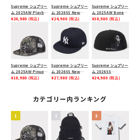
Supreme シュプリー
Supreme シュプリー
Supreme シュプリー
ム 2025AW Playboi
ム 2026SS New
ム 2025AW Bones
Carti Tee プレイボ
¥20,980
(税込)
York Yankees New
¥24,980
(税込)
Football Jersey ボ
¥38,980
(税込)
ーイカーティ Tシャツ
Era Cap ニューヨー
ーンズ フットボール
ホワイト
クヤンキース ニュー
ジャージ ホワイト
エラ キャップ ブラック
Supreme シュプリー
Supreme シュプリー
Supreme シュプリー
ム 2025AW Pinup
ム 2026SS New
ム 2026SS
Mesh Back 5-Panel
¥18,980
(税込)
York Yankees New
¥27,980
(税込)
Ghostface Box
¥24,980
(税込)
Capピンアップ メッシ
Era Cap ニューヨー
Logo New Era Cap
ュバック 5パネルキャ
クヤンキース ニュー
ゴーストフェイス ボッ
ップ トゥルーティン
エラ キャップ ネイビ
クスロゴ ニューエラ
カテゴリー内ランキング
バーHTC フォールカ
ー
キャップ ブラック
モ