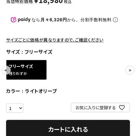
当店特別価格
税込
パンツ・ショーツ
アクセサリー
なら
月々6,326円
から。分割手数料無料
COLLABORATION BRAND
サイズごとに価格が異なりますので、ご確認ください
SEASON
サイズ
フリーサイズ
CONTENTS
フリーサイズ
残りわずか
ACCOUNT MENU
ようこそ ゲスト 様
カラー
ライトオリーブ
meeting_room
person
ログイン
会員登録
お気に入りに登録する
Follow us
カートに入れる