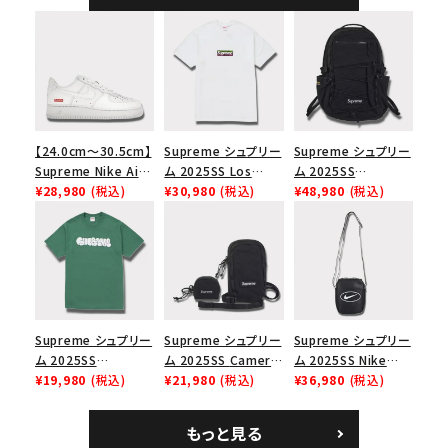
【24.0cm～30.5cm】
Supreme シュプリー
Supreme シュプリー
Supreme Nike Air
ム 2025SS Los
ム 2025SS
Force 1 Low シュプ
¥28,980
(税込)
Angeles Fire Relief
¥30,980
(税込)
Backpack バックパッ
¥48,980
(税込)
リーム ナイキエアフォ
Box Logo Tee ファ
ク ブラック 黒
ース１スニーカー シ
イヤーリリーフボック
ューズ ホワイト
スロゴTシャツ ホワ
イト 白
Supreme シュプリー
Supreme シュプリー
Supreme シュプリー
ム 2025SS
ム 2025SS Camera
ム 2025SS Nike
Homerun Tee ホー
¥19,980
(税込)
Bag + Mini Pouch
¥21,980
(税込)
Leather Shoulder
¥36,980
(税込)
ムランTシャツ ライト
カメラバッグ ミニポー
Bag ナイキレザーシ
パイン
チ ブラック 黒
ョルダーバッグ ブラッ
もっと見る
ク 黒