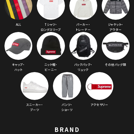
ALL
Tシャツ・
パーカー・
ジャケット・
ロングスリーブ
トレーナー
アウター
キャップ・
ニット帽・
バックパック・
その他バッグ類
ハット
ビーニー
リュック
スニーカー・
パンツ・
アクセサリー
ブーツ
ショーツ
BRAND