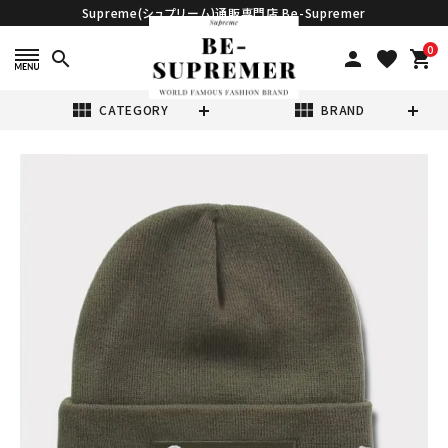
Supreme(シュプリーム)通販専門店 Be-Supremer
0
search
person
favorite
shopping_cart
view_module
view_module
CATEGORY
BRAND
search
Supreme シュプ
リーム 2025AW
New Era Box
¥18,980
(税込)
Logo Beanie ニ