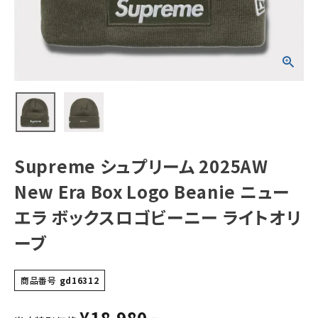
ューエラ ボックス
ロゴビーニー ライ
トオリーブ
NEW ITEMS
CATEGORY
Tシャツ・ロングスリーブ
パーカー・トレーナー
ジャケット・アウター
Supreme シュプリーム 2025AW
キャップ・ハット
New Era Box Logo Beanie ニュー
ニット帽・ビーニー
エラ ボックスロゴビーニー ライトオリ
ーブ
バックパック・リュック
その他バッグ類
商品番号
gd16312
スニーカー・ブーツ
¥
18,980