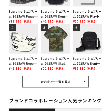
Supreme シュプリー
Supreme シュプリー
Supreme シュプリー
ム 2025AW Pinup
ム 2025AW Denim
ム 2025AW Playboi
Mesh Back 5-Panel
¥18,980
(税込)
Backpack デニム バ
¥42,980
(税込)
Carti Tee プレイボ
¥20,980
(税込)
Capピンアップ メッシ
ックパック ブラック
ーイカーティ Tシャツ
ュバック 5パネルキャ
ホワイト
ップ トゥルーティン
バーHTC フォールカ
モ
Supreme シュプリー
Supreme シュプリー
Supreme シュプリー
ム 2025AW Repeat
ム 2025AW Skull
ム 2025AW Denim
Leather Belt リピー
¥42,980
(税込)
Tee スカル Tシャ
¥20,980
(税込)
Shoulder Bag デニ
¥37,980
(税込)
ト レザー ベルト フロ
ツ ウッドランドカモ
ム ショルダーバッグ
ーラル
ブラック
カテゴリー一覧を見る
ブランドコラボレーション人気ランキング