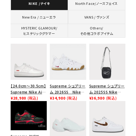
NIKE /ナイキ
North Face/ノースフェイス
VANS / ヴァンズ
New Era / ニューエラ
HYSTERIC GLAMOUR/
Others/
ヒステリックグラマー
その他コラボアイテム
【24.0cm～30.5cm】
Supreme シュプリー
Supreme シュプリー
Supreme Nike Air
ム 2026SS Nike
ム 2025SS Nike
Force 1 Low シュプ
¥28,980
(税込)
SB Air Max 2 CB 94
¥34,980
(税込)
Leather Shoulder
¥36,980
(税込)
リーム ナイキエアフォ
Low SP ナイキ SB
Bag ナイキレザーシ
ース１スニーカー シ
エアマックス2 CB 94
ョルダーバッグ ブラッ
ューズ ホワイト
ロー SP ホワイト
ク 黒