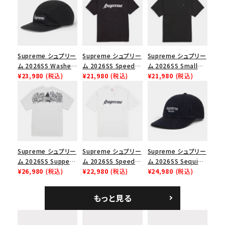
並び順
Supreme シュプリー
Supreme シュプリー
Supreme シュプリー
価格から探す
ム 2026SS Washed
ム 2026SS Speed
ム 2026SS Small
Chino Twill Camp
¥23,980
(税込)
Tee スピードTシャツ
¥21,980
(税込)
Box Tee スモールボ
¥21,980
(税込)
円 ～
円
Cap ウォッシュド チ
ブラック
ックスTシャツ ブラッ
ノツイル キャンプキャ
ク
在庫のない商品を表示する
ップ ブラック
絞り込んで検索する
Supreme シュプリー
Supreme シュプリー
Supreme シュプリー
ム 2026SS Supper
ム 2026SS Speed
ム 2026SS Sequin
Tee サパーTシャツ
¥26,980
(税込)
Tee スピードTシャツ
¥22,980
(税込)
Denim Classic
¥24,980
(税込)
ホワイト
ホワイト
Logo 6-Panel シ
ークインデニム クラ
もっと見る
シックロゴ 6パネルキ
ャップ ブラック