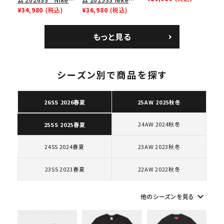
レイナーロウ シュー
SB Air Max 2 CB 94
¥34,980
(税込)
Leather Shoulder
¥36,980
(税込)
ズ ブラック
Low SP ナイキ SB
Bag ナイキレザーシ
エアマックス2 CB 94
ョルダーバッグ ブラッ
もっと見る
ロー SP ホワイト
ク 黒
シーズン別で商品を探す
キーワードから探す
26SS 2026春夏
25AW 2025秋冬
search
人気ワード
2026SS
2025AW
2025SS
Tシャツ・ロングスリーブ
24AW 2024秋冬
25SS 2025春夏
キャップ・ハット
パーカー・クルーネック
ショルダー・ウエストバッグ
ボックスロゴ
ブラックスウェット
24SS 2024春夏
23AW 2023秋冬
カテゴリーから探す
23SS 2023春夏
22AW 2022秋冬
コラボレーションブランドから探す
keyboard_arrow_down
他のシーズンを見る
シーズンから探す