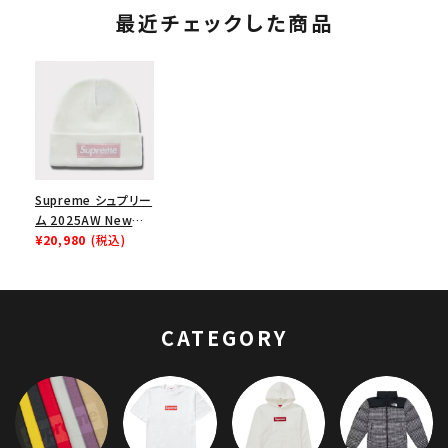
最近チェックした商品
Supreme シュプリー
ム 2025AW New
Era Box Logo
¥20,980
(税込)
Beanie ニューエラ
ボックスロゴビーニー
ホワイト
CATEGORY