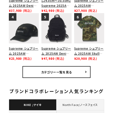
Supreme シュプリー
【24.0cm～30.5cm】
Supreme シュプリー
ム 2025AW Denim
Supreme 2025AW
ム 2025AW
Shoulder Bag デニ
¥37,980
(税込)
Nike SB Dunk Low
¥42,980
(税込)
Pigment Coated
¥27,980
(税込)
ム ショルダーバッグ
ナイキ SB ダンク ロ
2-Tone S Logo 6-
ブラック
ー スニーカー ホワイ
Panel Cap ピグメン
ト
トコーテッド 2トーン
エスロゴ 6パネルキャ
ップ ブラック
Supreme シュプリー
Supreme シュプリー
Supreme シュプリー
ム 2025AW
ム 2025AW Denim
ム 2025AW Skull
Overdyed Camp
¥23,980
(税込)
Backpack デニム バ
¥47,980
(税込)
Tee スカル Tシャ
¥20,980
(税込)
Cap オーバーダイド
ックパック ブラック
ツ ウッドランドカモ
キャンプキャップ ブ
カテゴリー一覧を見る
ラック
ブランドコラボレーション人気ランキング
NIKE /ナイキ
North Face/ノースフェイス