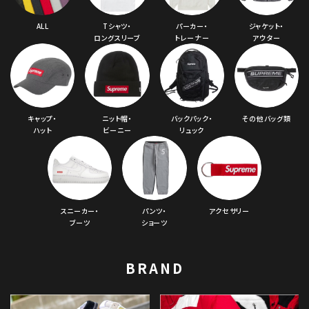
ALL
Tシャツ・
パーカー・
ジャケット・
ロングスリーブ
トレーナー
アウター
キャップ・
ニット帽・
バックパック・
その他バッグ類
ハット
ビーニー
リュック
スニーカー・
パンツ・
アクセサリー
ブーツ
ショーツ
BRAND