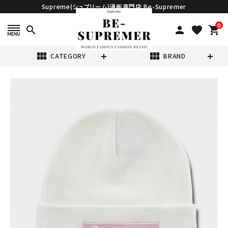
Supreme(シュプリーム)通販専門店 Be-Supremer
0
search
person
favorite
shopping_cart
view_module
view_module
CATEGORY
BRAND
search
Supreme シュプ
リーム 2025AW
New Era Box
¥20,980
(税込)
Logo Beanie ニ