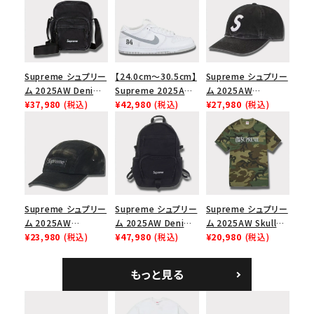
Supreme シュプリー
【24.0cm～30.5cm】
Supreme シュプリー
ム 2025AW Denim
Supreme 2025AW
ム 2025AW
Shoulder Bag デニ
¥37,980
(税込)
Nike SB Dunk Low
¥42,980
(税込)
Pigment Coated
¥27,980
(税込)
ム ショルダーバッグ
ナイキ SB ダンク ロ
2-Tone S Logo 6-
ブラック
ー スニーカー ホワイ
Panel Cap ピグメン
ト
トコーテッド 2トーン
エスロゴ 6パネルキャ
ップ ブラック
Supreme シュプリー
Supreme シュプリー
Supreme シュプリー
ム 2025AW
ム 2025AW Denim
ム 2025AW Skull
Overdyed Camp
¥23,980
(税込)
Backpack デニム バ
¥47,980
(税込)
Tee スカル Tシャ
¥20,980
(税込)
Cap オーバーダイド
ックパック ブラック
ツ ウッドランドカモ
キャンプキャップ ブ
もっと見る
ラック