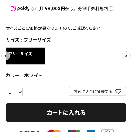
パンツ・ショーツ
なら
月々6,993円
から。分割手数料無料
アクセサリー
COLLABORATION BRAND
サイズごとに価格が異なりますので、ご確認ください
サイズ
フリーサイズ
SEASON
フリーサイズ
CONTENTS
ACCOUNT MENU
カラー
ホワイト
ようこそ ゲスト 様
お気に入りに登録する
meeting_room
person
ログイン
会員登録
カートに入れる
Follow us