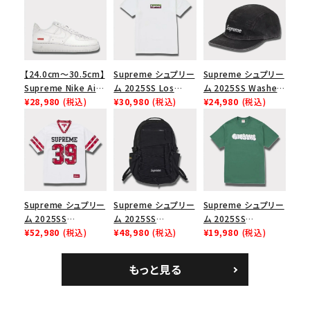
【24.0cm～30.5cm】
Supreme シュプリー
Supreme シュプリー
Supreme Nike Air
ム 2025SS Los
ム 2025SS Washed
Force 1 Low シュプ
¥28,980
(税込)
Angeles Fire Relief
¥30,980
(税込)
Chino Twill Camp
¥24,980
(税込)
リーム ナイキエアフォ
Box Logo Tee ファ
Cap ウォッシュチノツ
ース１スニーカー シ
イヤーリリーフボック
イルキャンプキャップ
ューズ ホワイト
スロゴTシャツ ホワ
ブラック 黒
イト 白
Supreme シュプリー
Supreme シュプリー
Supreme シュプリー
ム 2025SS
ム 2025SS
ム 2025SS
Bandana Football
¥52,980
(税込)
Backpack バックパッ
¥48,980
(税込)
Homerun Tee ホー
¥19,980
(税込)
Jersey バンダナ フッ
ク ブラック 黒
ムランTシャツ ライト
トボール ジャージ ホ
パイン
もっと見る
ワイト