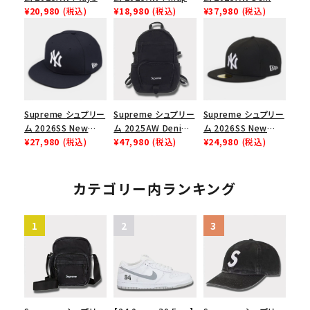
Carti Tee プレイボ
¥20,980
(税込)
Mesh Back 5-Panel
¥18,980
(税込)
Shoulder Bag デニ
¥37,980
(税込)
ーイカーティ Tシャツ
Capピンアップ メッシ
ム ショルダーバッグ
ホワイト
ュバック 5パネルキャ
ブラック
ップ トゥルーティン
バーHTC フォールカ
モ
Supreme シュプリー
Supreme シュプリー
Supreme シュプリー
ム 2026SS New
ム 2025AW Denim
ム 2026SS New
York Yankees New
¥27,980
(税込)
Backpack デニム バ
¥47,980
(税込)
York Yankees New
¥24,980
(税込)
Era Cap ニューヨー
ックパック ブラック
Era Cap ニューヨー
クヤンキース ニュー
クヤンキース ニュー
エラ キャップ ネイビ
エラ キャップ ブラック
カテゴリー内ランキング
ー