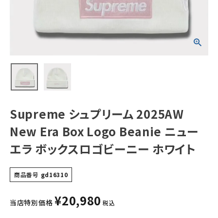
ューエラ ボックス
ロゴビーニー ホ
ワイト
NEW ITEMS
CATEGORY
Tシャツ・ロングスリーブ
パーカー・トレーナー
ジャケット・アウター
Supreme シュプリーム 2025AW
キャップ・ハット
New Era Box Logo Beanie ニュー
ニット帽・ビーニー
エラ ボックスロゴビーニー ホワイト
バックパック・リュック
商品番号
gd16310
その他バッグ類
¥
20,980
スニーカー・ブーツ
当店特別価格
税込