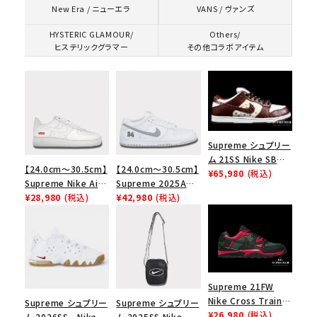
VANS / ヴァンズ
New Era / ニューエラ
HYSTERIC GLAMOUR/
Others/
ヒステリックグラマー
その他コラボアイテム
Supreme シュプリー
ム 21SS Nike SB
【24.0cm～30.5cm】
【24.0cm～30.5cm】
Dunk Low ナイキSB
¥65,980
(税込)
Supreme Nike Air
Supreme 2025AW
ダンクロウ スニーカ
Force 1 Low シュプ
¥28,980
(税込)
Nike SB Dunk Low
¥42,980
(税込)
ー ブラウン
リーム ナイキエアフォ
ナイキ SB ダンク ロ
ース１スニーカー シ
ー スニーカー ホワイ
ューズ ホワイト
ト
Supreme 21FW
Nike Cross Trainer
Supreme シュプリー
Supreme シュプリー
Low ナイキクロスト
¥26,980
(税込)
ム 2026SS Nike
ム 2025SS Nike