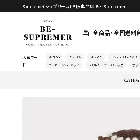
Supreme(シュプリーム)通販専門店 Be-Supremer
全商品・全国送料
card_giftcard
人気ワー
2026SS
2025AW
2025SS
Tシャツ・ロングスリー
ド
パーカー・クルーネック
ショルダー・ウエストバッグ
ボッ
CATEG
search