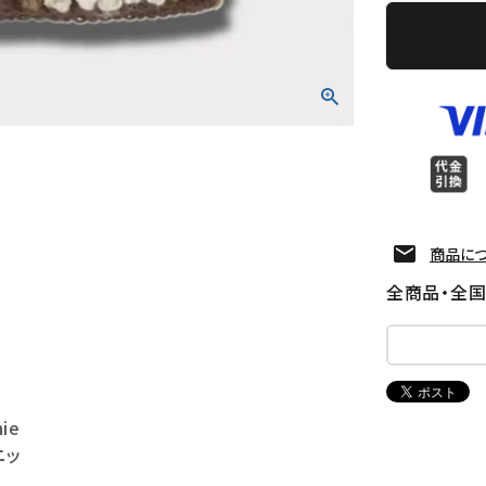
商品に
全商品・全
nie
ニッ