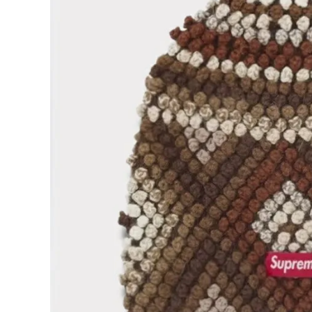
Supreme
シュプリー
ム
¥21,980
2025AW
(税込)
Textured
Knit
Beanie
テクスチャ
ード ニット
ビーニー
NEW ITEMS
ブラウン
CATEGORY
Tシャツ・ロングスリーブ
パーカー・トレーナー
ジャケット・アウター
キャップ・ハット
ニット帽・ビーニー