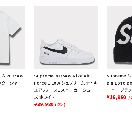
円 ～
円
Tシャツ・ロングスリーブ
キャ
パーカー・クルーネック
ショル
ボックスロゴ
ブラックスウェッ
在庫のない商品を表示する
絞り込んで検索する
ーム 2025AW
Supreme 2025AW Nike Air
Supreme 
ック Tシャ
Force 1 Low シュプリーム ナイキ
Big Logo 
エアフォース１スニーカー シュー
ーニー ブラッ
¥18,980
ズ ホワイト
(
¥39,980
(税込)