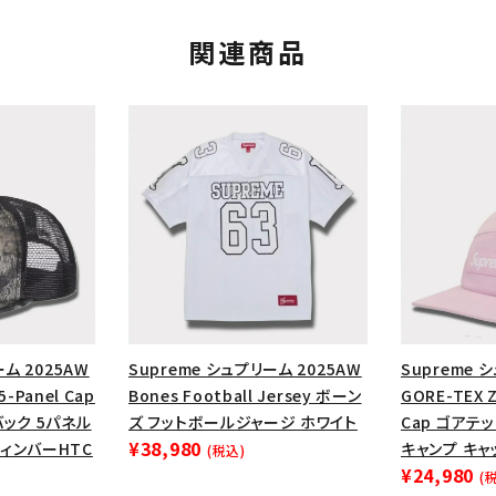
関連商品
カテゴリーから探す
コラボレーションブ
ーム 2025AW
Supreme シュプリーム 2025AW
Supreme 
5-Panel Cap
Bones Football Jersey ボーン
GORE-TEX Z
rch
ック 5パネル
ズ フットボールジャージ ホワイト
Cap ゴアテ
¥38,980
ィンバーHTC
キャンプ キャ
(税込)
価格から探す
人気ワード
¥24,980
(
2026SS
2025AW
2025S