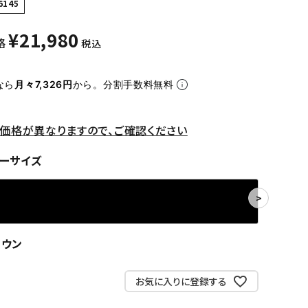
6145
¥
21,980
格
税込
なら
月々7,326円
から。分割手数料無料
価格が異なりますので、ご確認ください
ーサイズ
ラウン
お気に入りに登録する