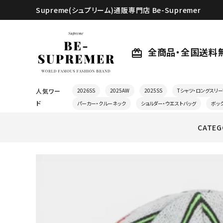
Supreme(シュプリーム)通販専門店 Be-Supremer
全商品・全国送料
card_giftcard
人気ワー
2026SS
2025AW
2025SS
Tシャツ・ロングスリー
ド
パーカー・クルーネック
ショルダー・ウエストバッグ
ボッ
CATEG
search