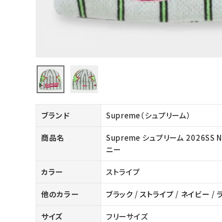
バックパック・リュック
その他バッグ類
スニーカー・ブーツ
パンツ・ショーツ
アクセサリー
ブランド
Supreme（シュプリーム）
COLLABORATION BRAND
商品名
Supreme シュプリーム 2026SS N
SEASON
ニー
CONTENTS
カラー
ストライプ
他のカラー
ブラック
/
ストライプ
/
ネイビー
/
ACCOUNT MENU
ようこそ ゲスト 様
サイズ
フリーサイズ