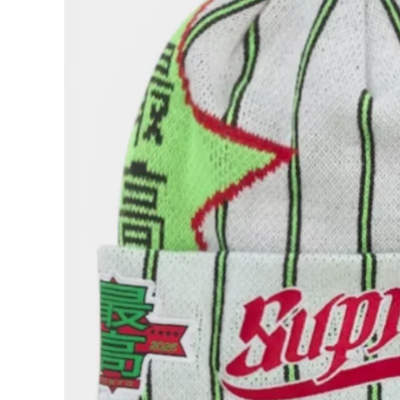
Supreme
シュプリー
ム
¥16,980
2026SS
(税込)
New Era
Stars
Beanie
ニューエラ
スタービ
ーニー
NEW ITEMS
ストライプ
CATEGORY
Tシャツ・ロングスリーブ
パーカー・トレーナー
ジャケット・アウター
キャップ・ハット
ニット帽・ビーニー