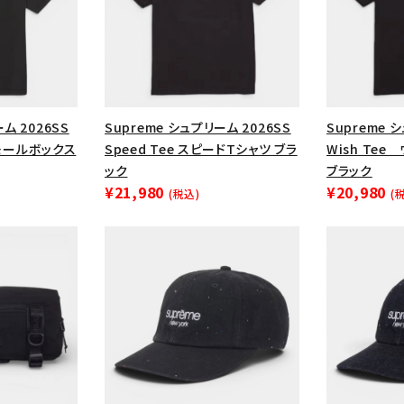
円 ～
円
Tシャツ・ロングスリーブ
キャ
パーカー・クルーネック
ショル
ボックスロゴ
ブラックスウェッ
ム 2026SS
Supreme シュプリーム 2026SS
Supreme 
在庫のない商品を表示する
 スモールボックス
Speed Tee スピードTシャツ ブラ
Wish Te
ック
ブラック
絞り込んで検索する
¥21,980
¥20,980
(税込)
(