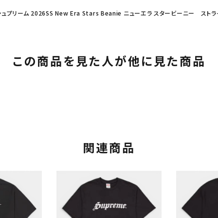
シュプリーム 2026SS New Era Stars Beanie ニューエラ スタービーニー スト
この商品を見た人が他に見た商品
関連商品
カテゴリーから探す
コラボレーションブ
rch
価格から探す
人気ワード
2026SS
2025AW
2025S