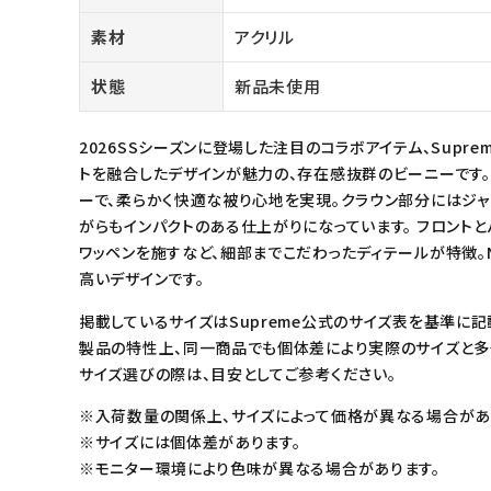
meeting_room
person
ログイン
会員登録
素材
アクリル
状態
新品未使用
Follow us
2026SSシーズンに登場した注目のコラボアイテム、Supreme / 
トを融合したデザインが魅力の、存在感抜群のビーニーです。
ーで、柔らかく快適な被り心地を実現。クラウン部分にはジャ
がらもインパクトのある仕上がりになっています。 フロント
ワッペンを施すなど、細部までこだわったディテールが特徴。N
高いデザインです。
掲載しているサイズはSupreme公式のサイズ表を基準に記
製品の特性上、同一商品でも個体差により実際のサイズと多
サイズ選びの際は、目安としてご参考ください。
※入荷数量の関係上、サイズによって価格が異なる場合があ
※サイズには個体差があります。
※モニター環境により色味が異なる場合があります。