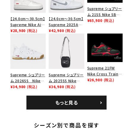
Supreme シュプリー
ム 21SS Nike SB
【24.0cm～30.5cm】
【24.0cm～30.5cm】
Dunk Low ナイキSB
¥65,980
(税込)
Supreme Nike Air
Supreme 2025AW
ダンクロウ スニーカ
Force 1 Low シュプ
¥28,980
(税込)
Nike SB Dunk Low
¥42,980
(税込)
ー ブラウン
リーム ナイキエアフォ
ナイキ SB ダンク ロ
ース１スニーカー シ
ー スニーカー ホワイ
ューズ ホワイト
ト
Supreme 21FW
Nike Cross Trainer
Supreme シュプリー
Supreme シュプリー
Low ナイキクロスト
¥26,980
(税込)
ム 2026SS Nike
ム 2025SS Nike
レイナーロウ シュー
SB Air Max 2 CB 94
¥34,980
(税込)
Leather Shoulder
¥36,980
(税込)
ズ ブラック
キーワードから探す
Low SP ナイキ SB
Bag ナイキレザーシ
エアマックス2 CB 94
ョルダーバッグ ブラッ
もっと見る
search
ロー SP ホワイト
ク 黒
人気ワード
2026SS
2025AW
2025SS
Tシャツ・ロングスリーブ
キャップ・ハット
パーカー・クルーネック
シーズン別で商品を探す
ショルダー・ウエストバッグ
ボックスロゴ
ブラックスウェット