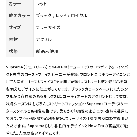
カラー
レッド
他のカラー
ブラック
/
レッド
/
ロイヤル
サイズ
フリーサイズ
素材
アクリル
状態
新品未使用
Supreme（シュプリーム）とNew Era（ニューエラ）のコラボによる、インパ
クト抜群のゴーストフェイスビーニーが登場。フロントにはホラーアイコンと
して人気の“ゴーストフェイス”を大胆に配置し、ストリート感と遊び心を兼
ね備えたデザインに仕上がっています。 ブラックカラーをベースにしたシン
プルかつ存在感のあるルックスは、コーディネートのアクセントとして抜群。
秋冬シーズンはもちろん、ストリートファッション・Supremeコーデ・スケー
タースタイルとも相性抜群です。 柔らかく伸縮性のあるニット素材を採用し
ており、フィット感・被り心地も良好。フリーサイズ仕様で男女問わず着用い
ただけます。 Supremeらしい個性的なデザインとNew Eraの高品質が融
合した、人気の高いアイテムです。