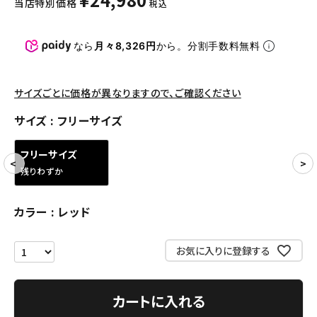
当店特別価格
税込
パンツ・ショーツ
アクセサリー
なら
月々8,326円
から。分割手数料無料
COLLABORATION BRAND
サイズごとに価格が異なりますので、ご確認ください
SEASON
サイズ
フリーサイズ
CONTENTS
フリーサイズ
残りわずか
ACCOUNT MENU
ようこそ ゲスト 様
カラー
レッド
meeting_room
person
ログイン
会員登録
お気に入りに登録する
Follow us
カートに入れる