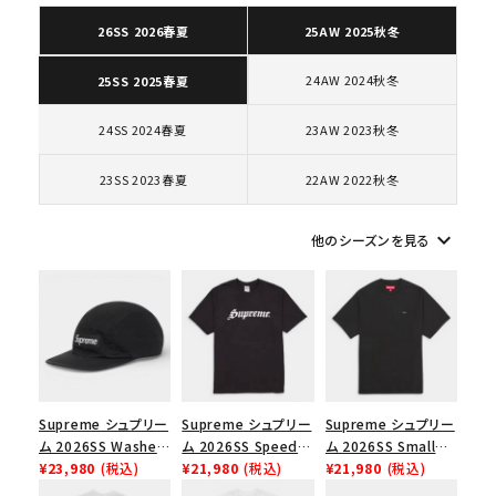
カテゴリーから探す
26SS 2026春夏
25AW 2025秋冬
コラボレーションブランドから探す
24AW 2024秋冬
25SS 2025春夏
24SS 2024春夏
23AW 2023秋冬
シーズンから探す
23SS 2023春夏
22AW 2022秋冬
並び順
keyboard_arrow_down
他のシーズンを見る
価格から探す
円 ～
円
在庫のない商品を表示する
Supreme シュプリー
Supreme シュプリー
Supreme シュプリー
絞り込んで検索する
ム 2026SS Washed
ム 2026SS Speed
ム 2026SS Small
Chino Twill Camp
¥23,980
(税込)
Tee スピードTシャツ
¥21,980
(税込)
Box Tee スモールボ
¥21,980
(税込)
Cap ウォッシュド チ
ブラック
ックスTシャツ ブラッ