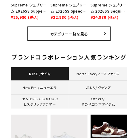
Supreme シュプリー
Supreme シュプリー
Supreme シュプリー
ム 2026SS Supper
ム 2026SS Speed
ム 2026SS Sequin
Tee サパーTシャツ
¥26,980
(税込)
Tee スピードTシャツ
¥22,980
(税込)
Denim Classic
¥24,980
(税込)
ホワイト
ホワイト
Logo 6-Panel シ
ークインデニム クラ
カテゴリー一覧を見る
シックロゴ 6パネルキ
ャップ ブラック
ブランドコラボレーション人気ランキング
NIKE /ナイキ
North Face/ノースフェイス
VANS / ヴァンズ
New Era / ニューエラ
HYSTERIC GLAMOUR/
Others/
ヒステリックグラマー
その他コラボアイテム