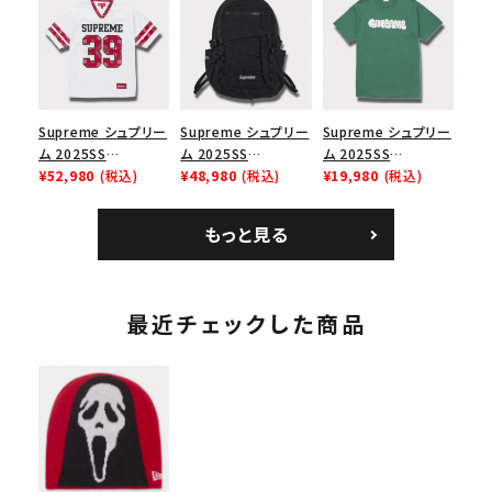
ース１スニーカー シ
イヤーリリーフボック
イルキャンプキャップ
ューズ ホワイト
スロゴTシャツ ホワ
ブラック 黒
イト 白
Supreme シュプリー
Supreme シュプリー
Supreme シュプリー
ム 2025SS
ム 2025SS
ム 2025SS
Bandana Football
¥52,980
(税込)
Backpack バックパッ
¥48,980
(税込)
Homerun Tee ホー
¥19,980
(税込)
Jersey バンダナ フッ
ク ブラック 黒
ムランTシャツ ライト
トボール ジャージ ホ
パイン
もっと見る
ワイト
最近チェックした商品