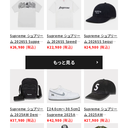
ノツイル キャンプキャ
ク
ップ ブラック
Supreme シュプリー
Supreme シュプリー
Supreme シュプリー
ム 2026SS Supper
ム 2026SS Speed
ム 2026SS Sequin
Tee サパーTシャツ
¥26,980
(税込)
Tee スピードTシャツ
¥22,980
(税込)
Denim Classic
¥24,980
(税込)
ホワイト
ホワイト
Logo 6-Panel シ
ークインデニム クラ
もっと見る
シックロゴ 6パネルキ
ャップ ブラック
Supreme シュプリー
【24.0cm～30.5cm】
Supreme シュプリー
ム 2025AW Denim
Supreme 2025AW
ム 2025AW
Shoulder Bag デニ
¥37,980
(税込)
Nike SB Dunk Low
¥42,980
(税込)
Pigment Coated
¥27,980
(税込)
ム ショルダーバッグ
ナイキ SB ダンク ロ
2-Tone S Logo 6-