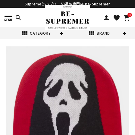
Supreme(シュプリーム)通販専門店 Be-Supremer
0
search
person
favorite
shopping_cart
view_module
view_module
CATEGORY
BRAND
search
Supreme シュプ
リーム 2026SS
New Era
¥24,980
(税込)
Ghostface