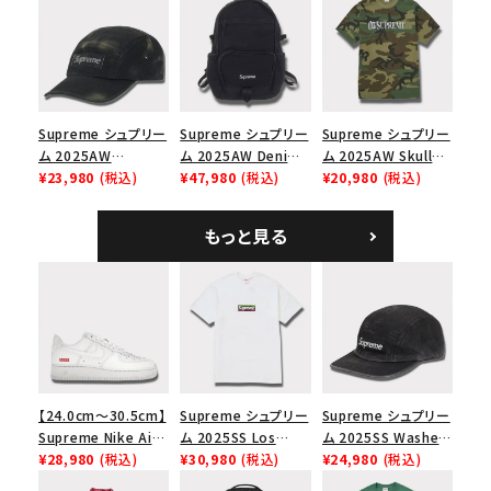
ブラック
ー スニーカー ホワイ
Panel Cap ピグメン
ト
トコーテッド 2トーン
エスロゴ 6パネルキャ
ップ ブラック
Supreme シュプリー
Supreme シュプリー
Supreme シュプリー
ム 2025AW
ム 2025AW Denim
ム 2025AW Skull
Overdyed Camp
¥23,980
(税込)
Backpack デニム バ
¥47,980
(税込)
Tee スカル Tシャ
¥20,980
(税込)
Cap オーバーダイド
ックパック ブラック
ツ ウッドランドカモ
キャンプキャップ ブ
もっと見る
ラック
【24.0cm～30.5cm】
Supreme シュプリー
Supreme シュプリー
Supreme Nike Air
ム 2025SS Los
ム 2025SS Washed
Force 1 Low シュプ
¥28,980
(税込)
Angeles Fire Relief
¥30,980
(税込)
Chino Twill Camp
¥24,980
(税込)
リーム ナイキエアフォ
Box Logo Tee ファ
Cap ウォッシュチノツ