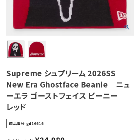
Beanie ニュー
エラ ゴーストフェ
イス ビーニー
レッド
NEW ITEMS
CATEGORY
Tシャツ・ロングスリーブ
パーカー・トレーナー
ジャケット・アウター
Supreme シュプリーム 2026SS
キャップ・ハット
New Era Ghostface Beanie ニュ
ニット帽・ビーニー
ーエラ ゴーストフェイス ビーニー
レッド
バックパック・リュック
その他バッグ類
商品番号
gd16616
スニーカー・ブーツ
¥
24,980