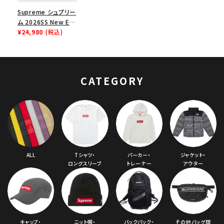
Supreme シュプリー
ム 2026SS New Era
Ghostface
¥24,980
(税込)
Beanie ニューエラ
ゴーストフェイス ビー
ニー レッド
CATEGORY
ALL
Tシャツ・
パーカー・
ジャケット・
ロングスリーブ
トレーナー
アウター
キャップ・
ニット帽・
バックパック・
その他バッグ類