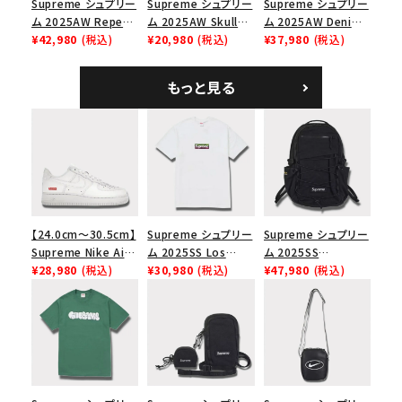
Supreme シュプリー
Supreme シュプリー
Supreme シュプリー
ム 2025AW Repeat
ム 2025AW Skull
ム 2025AW Denim
Leather Belt リピー
¥42,980
(税込)
Tee スカル Tシャ
¥20,980
(税込)
Shoulder Bag デニ
¥37,980
(税込)
ト レザー ベルト フロ
ツ ウッドランドカモ
ム ショルダーバッグ
ーラル
ブラック
もっと見る
【24.0cm～30.5cm】
Supreme シュプリー
Supreme シュプリー
Supreme Nike Air
ム 2025SS Los
ム 2025SS
Force 1 Low シュプ
¥28,980
(税込)
Angeles Fire Relief
¥30,980
(税込)
Backpack バックパッ
¥47,980
(税込)
リーム ナイキエアフォ
Box Logo Tee ファ
ク ブラック 黒
ース１スニーカー シ
イヤーリリーフボック
ューズ ホワイト
スロゴTシャツ ホワ
イト 白