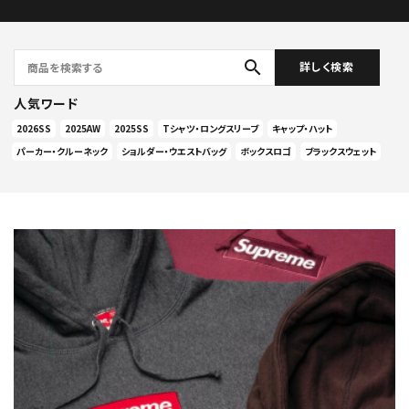
search
詳しく検索
人気ワード
2026SS
2025AW
2025SS
Tシャツ・ロングスリーブ
キャップ・ハット
パーカー・クルーネック
ショルダー・ウエストバッグ
ボックスロゴ
ブラックスウェット