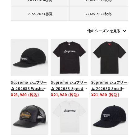
コラボレーションブランドから探す
23SS 2023春夏
22AW 2022秋冬
シーズンから探す
keyboard_arrow_down
他のシーズンを見る
並び順
価格から探す
円 ～
円
Supreme シュプリー
Supreme シュプリー
Supreme シュプリー
ム 2026SS Washed
ム 2026SS Speed
ム 2026SS Small
在庫のない商品を表示する
Chino Twill Camp
¥23,980
(税込)
Tee スピードTシャツ
¥21,980
(税込)
Box Tee スモールボ
¥21,980
(税込)
Cap ウォッシュド チ
ブラック
ックスTシャツ ブラッ
絞り込んで検索する
ノツイル キャンプキャ
ク
ップ ブラック