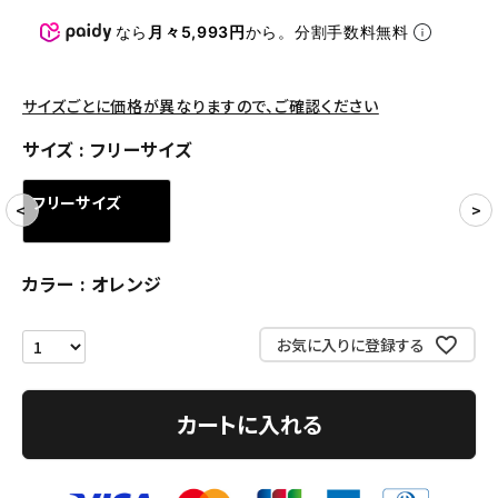
パンツ・ショーツ
なら
月々5,993円
から。分割手数料無料
アクセサリー
COLLABORATION BRAND
サイズごとに価格が異なりますので、ご確認ください
サイズ
フリーサイズ
SEASON
フリーサイズ
CONTENTS
ACCOUNT MENU
カラー
オレンジ
ようこそ ゲスト 様
お気に入りに登録する
meeting_room
person
ログイン
会員登録
カートに入れる
Follow us