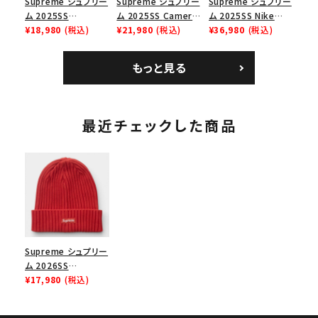
Supreme シュプリー
Supreme シュプリー
Supreme シュプリー
ム 2025SS
ム 2025SS Camera
ム 2025SS Nike
Homerun Tee ホー
¥18,980
(税込)
Bag + Mini Pouch
¥21,980
(税込)
Leather Shoulder
¥36,980
(税込)
ムランTシャツ ライト
カメラバッグ ミニポー
Bag ナイキレザーシ
パイン
チ ブラック 黒
ョルダーバッグ ブラッ
もっと見る
ク 黒
最近チェックした商品
Supreme シュプリー
ム 2026SS
Overdyed Beanie
¥17,980
(税込)
オーバーダイド ビー
ニー オレンジ