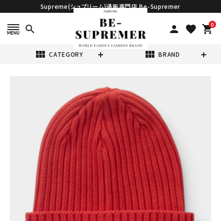
Supreme(シュプリーム)通販専門店 Be-Supremer
0
search
person
favorite
shopping_cart
view_module
view_module
CATEGORY
BRAND
search
Supreme シュプ
リーム 2026SS
Overdyed
¥17,980
(税込)
Beanie オーバー