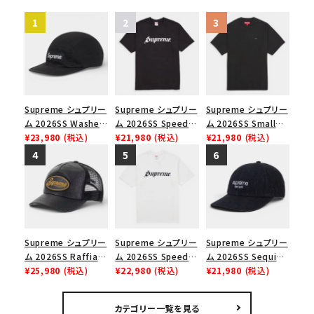
Supreme シュプリー
Supreme シュプリー
Supreme シュプリー
ム 2026SS Washed
ム 2026SS Speed
ム 2026SS Small
Chino Twill Camp
¥23,980
(税込)
Tee スピードTシャツ
¥21,980
(税込)
Box Tee スモールボ
¥21,980
(税込)
Cap ウォッシュド チ
ブラック
ックスTシャツ ブラッ
ノツイル キャンプキャ
ク
ップ ブラック
Supreme シュプリー
Supreme シュプリー
Supreme シュプリー
ム 2026SS Raffia
ム 2026SS Speed
ム 2026SS Sequin
Mesh Back 5-Panel
¥25,980
(税込)
Tee スピードTシャツ
¥22,980
(税込)
Denim Classic
¥21,980
(税込)
ラフィアメッシュバック
ホワイト
Logo 6-Panel シ
5パネルキャップ ブラ
ークインデニム クラ
カテゴリー一覧を見る
ック
シックロゴ 6パネルキ