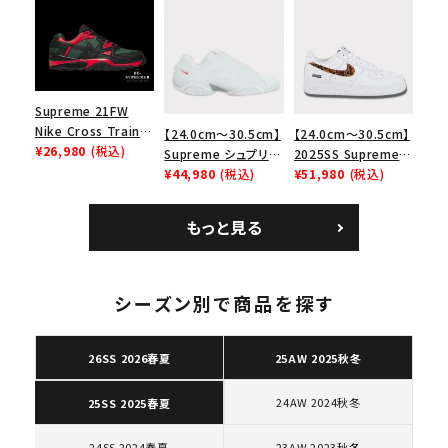
リーム ナイキエアフォ
Low SP ナイキ SB
Bag ナイキレザーシ
ース１スニーカー シ
エアマックス2 CB 94
ョルダーバッグ ブラッ
ューズ ホワイト
ロー SP ホワイト
ク 黒
Supreme 21FW
Nike Cross Trainer
【24.0cm～30.5cm】
【24.0cm～30.5cm】
Low ナイキクロスト
¥26,980
(税込)
Supreme シュプリー
2025SS Supreme
レイナーロウ シュー
ム 2023AW Nike
¥44,980
(税込)
GOODENOUGH
¥51,980
(税込)
ズ ブラック
Courtposite ナイキ
Nike Air Force 1
コートポジット スニー
Low AF1 シュプリー
もっと見る
カー ホワイト 白
ムグッドイナフ ナイキ
キーワードから探す
エアフォース１スニー
カー シューズ ホワイ
search
ト
シーズン別で商品を探す
人気ワード
2026SS
2025AW
2025SS
Tシャツ・ロングスリーブ
キャップ・ハット
パーカー・クルーネック
26SS 2026春夏
25AW 2025秋冬
ショルダー・ウエストバッグ
ボックスロゴ
ブラックスウェット
カテゴリーから探す
24AW 2024秋冬
25SS 2025春夏
24SS 2024春夏
23AW 2023秋冬