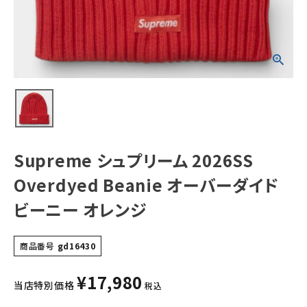
ダイド ビーニー
オレンジ
NEW ITEMS
CATEGORY
Tシャツ・ロングスリーブ
パーカー・トレーナー
ジャケット・アウター
Supreme シュプリーム 2026SS
キャップ・ハット
Overdyed Beanie オーバーダイド
ニット帽・ビーニー
ビーニー オレンジ
バックパック・リュック
商品番号
gd16430
その他バッグ類
¥
17,980
スニーカー・ブーツ
当店特別価格
税込