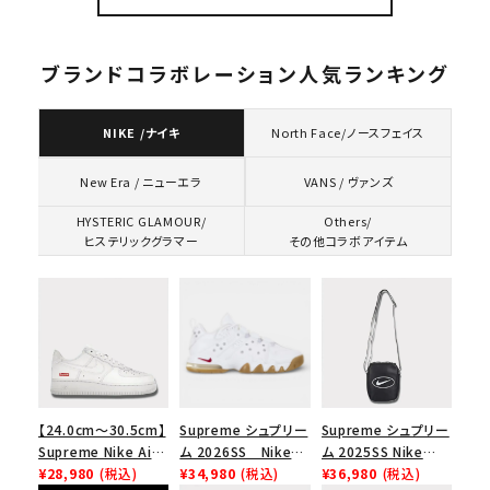
ャップ ブラック
ブランドコラボレーション人気ランキング
NIKE /ナイキ
North Face/ノースフェイス
VANS / ヴァンズ
New Era / ニューエラ
HYSTERIC GLAMOUR/
Others/
ヒステリックグラマー
その他コラボアイテム
【24.0cm～30.5cm】
Supreme シュプリー
Supreme シュプリー
Supreme Nike Air
ム 2026SS Nike
ム 2025SS Nike
Force 1 Low シュプ
¥28,980
(税込)
SB Air Max 2 CB 94
¥34,980
(税込)
Leather Shoulder
¥36,980
(税込)