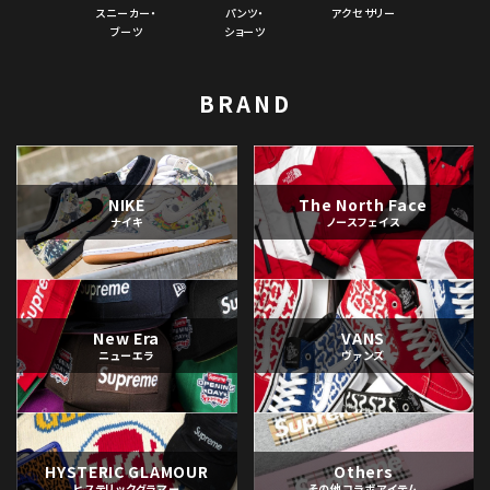
スニーカー・
パンツ・
アクセサリー
ブーツ
ショーツ
BRAND
NIKE
The North Face
ナイキ
ノースフェイス
New Era
VANS
ニューエラ
ヴァンズ
HYSTERIC GLAMOUR
Others
ヒステリックグラマー
その他コラボアイテム