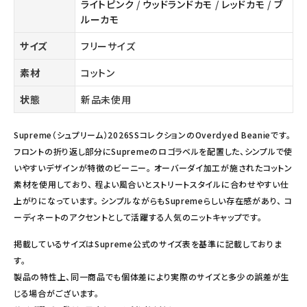
ライトピンク
/
ウッドランドカモ
/
レッドカモ
/
ブ
ルーカモ
サイズ
フリーサイズ
素材
コットン
状態
新品未使用
Supreme（シュプリーム）2026SSコレクションのOverdyed Beanieです。
フロントの折り返し部分にSupremeのロゴラベルを配置した、シンプルで使
いやすいデザインが特徴のビーニー。 オーバーダイ加工が施されたコットン
素材を使用しており、 程よい風合いとストリートスタイルに合わせやすい仕
上がりになっています。 シンプルながらもSupremeらしい存在感があり、 コ
ーディネートのアクセントとして活躍する人気のニットキャップです。
掲載しているサイズはSupreme公式のサイズ表を基準に記載しておりま
す。
製品の特性上、同一商品でも個体差により実際のサイズと多少の誤差が生
じる場合がございます。