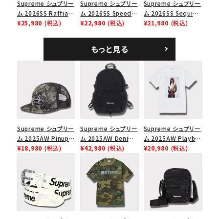
Supreme シュプリー
Supreme シュプリー
Supreme シュプリー
ム 2026SS Raffia
ム 2026SS Speed
ム 2026SS Sequin
Mesh Back 5-Panel
¥25,980
(税込)
Tee スピードTシャツ
¥22,980
(税込)
Denim Classic
¥21,980
(税込)
ラフィアメッシュバック
ホワイト
Logo 6-Panel シ
5パネルキャップ ブラ
ークインデニム クラ
もっと見る
ック
シックロゴ 6パネルキ
ャップ ブラック
Supreme シュプリー
Supreme シュプリー
Supreme シュプリー
ム 2025AW Pinup
ム 2025AW Denim
ム 2025AW Playboi
Mesh Back 5-Panel
¥18,980
(税込)
Backpack デニム バ
¥42,980
(税込)
Carti Tee プレイボ
¥20,980
(税込)
Capピンアップ メッシ
ックパック ブラック
ーイカーティ Tシャツ
ュバック 5パネルキャ
ホワイト
ップ トゥルーティン
バーHTC フォールカ
モ