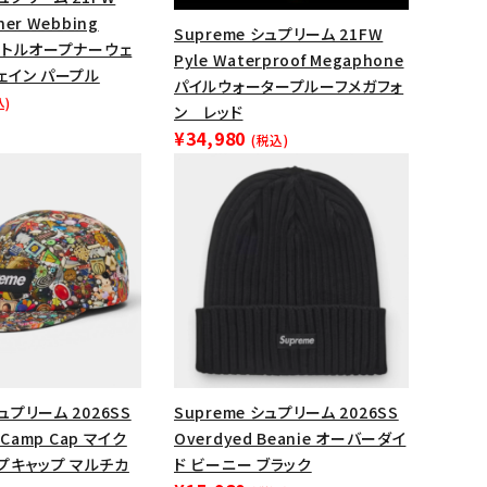
ner Webbing
Supreme シュプリーム 21FW
n ボトルオープナーウェ
Pyle Waterproof Megaphone
ェイン パープル
パイルウォータープルーフメガフォ
込)
ン レッド
¥34,980
(税込)
ランドから探す
シュプリーム 2026SS
Supreme シュプリーム 2026SS
y Camp Cap マイク
Overdyed Beanie オーバーダイ
プキャップ マルチカ
ド ビーニー ブラック
S