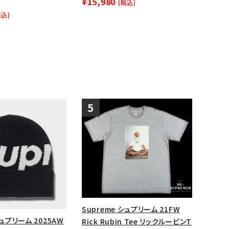
¥15,980
(税込)
ップ・ハット
税込)
ダー・ウエストバッグ
ト
Supreme シュプリーム 21FW
シュプリーム 2025AW
Rick Rubin Tee リックルービンT