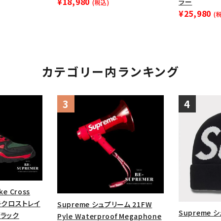
¥18,980
ラー
(税込)
円 ～
円
¥25,980
Tシャツ・ロングスリーブ
キャ
(
パーカー・クルーネック
ショル
ボックスロゴ
ブラックスウェッ
カテゴリー内ランキング
在庫のない商品を表示する
絞り込んで検索する
ke Cross
ナイキクロストレイ
Supreme シュプリーム 21FW
Supreme 
ブラック
Pyle Waterproof Megaphone