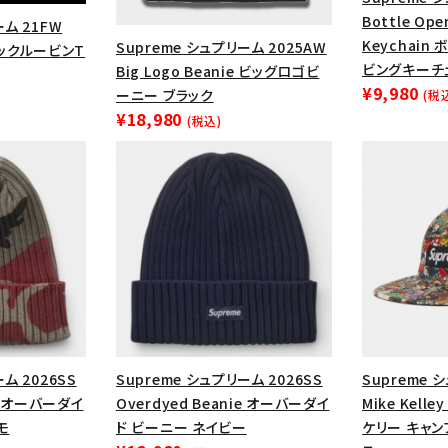
Bottle Ope
ーム 21FW
Keychai
Supreme シュプリーム 2025AW
e リックルービンT
ビングキーチ
Big Logo Beanie ビッグロゴビ
¥9,980
ーニー ブラック
(税
¥18,980
(税込)
カテゴリーから探す
コラボレーションブ
rch
ム 2026SS
Supreme シュプリーム 2026SS
Supreme 
ie オーバーダイ
Overdyed Beanie オーバーダイ
Mike Kelle
価格から探す
人気ワード
モ
ド ビーニー ネイビー
ケリー キャン
2026SS
2025AW
2025S