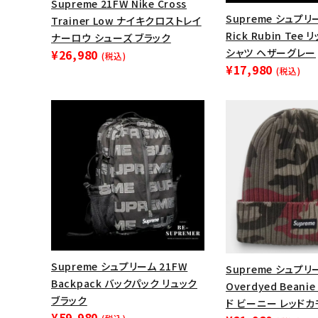
Supreme 21FW Nike Cross
Supreme シュプリ
Trainer Low ナイキクロストレイ
Rick Rubin Te
ナーロウ シューズ ブラック
シャツ ヘザーグレー
¥26,980
(税込)
¥17,980
(税込)
キーワードから探す
sea
Supreme シュプリーム 21FW
Supreme シュプリー
Backpack バックパック リュック
Overdyed Bean
シーズンから探す
ブラック
ド ビーニー レッドカ
¥59,980