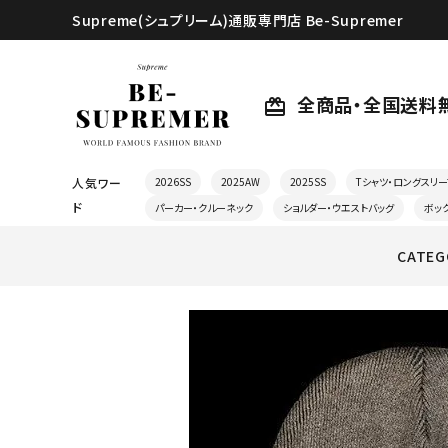
Supreme(シュプリーム)通販専門店 Be-Supremer
全商品・全国送料
card_giftcard
人気ワー
2026SS
2025AW
2025SS
Tシャツ・ロングスリー
ド
パーカー・クルーネック
ショルダー・ウエストバッグ
ボッ
CATEG
search