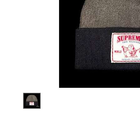
Supreme
シュプリー
ム 21FW
¥12,980
True
(税込)
Religion
Beanie ト
ゥルーリリ
ジョンビー
ニー ニッ
ト帽 ブラ
NEW ITEMS
ック
CATEGORY
Tシャツ・ロングスリーブ
パーカー・トレーナー
ジャケット・アウター
キャップ・ハット
ニット帽・ビーニー