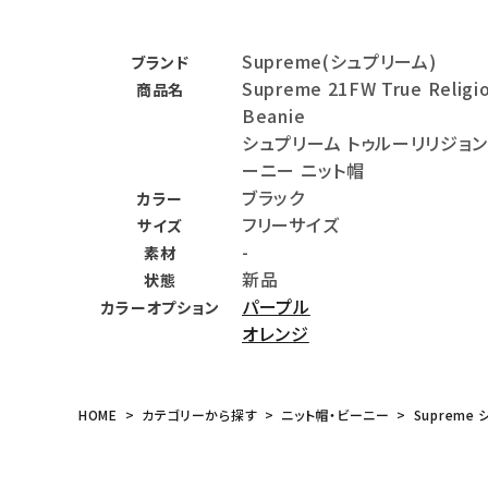
バックパック・リュック
Supreme(シュプリーム)
ブランド
その他バッグ類
Supreme 21FW True Religi
商品名
Beanie
スニーカー・ブーツ
シュプリーム トゥルーリリジョ
パンツ・ショーツ
ーニー ニット帽
ブラック
カラー
アクセサリー
フリーサイズ
サイズ
-
素材
COLLABORATION BRAND
新品
状態
パープル
カラーオプション
SEASON
オレンジ
CONTENTS
HOME
カテゴリーから探す
ニット帽・ビーニー
Supreme 
ACCOUNT MENU
ようこそ ゲスト 様