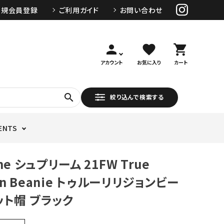
新規会員登録
ご利用ガイド
お問い合わせ
person
favorite
shopping_cart
アカウント
お気に入り
カート
search
絞り込んで検索する
ENTS
me シュプリーム 21FW True
ion Beanie トゥルーリリジョンビー
ット帽 ブラック