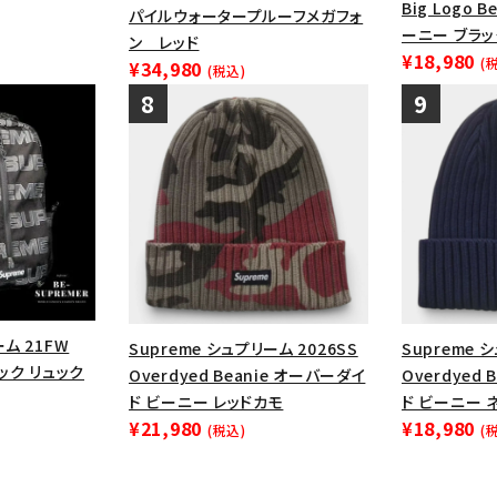
Big Logo 
パイルウォータープルーフメガフォ
ーニー ブラッ
ン レッド
¥18,980
(
¥34,980
(税込)
ーム 21FW
Supreme シュプリーム 2026SS
Supreme 
パック リュック
Overdyed Beanie オーバーダイ
Overdyed
ド ビーニー レッドカモ
ド ビーニー 
¥21,980
¥18,980
(税込)
(