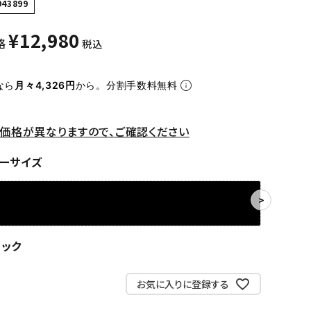
943899
¥
12,980
格
税込
なら
月々4,326円
から。分割手数料無料
価格が異なりますので、ご確認ください
ーサイズ
ラック
お気に入りに登録する