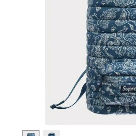
Supreme
シュプリー
ム
¥27,980
2022AW
(税込)
Puffer
Backpac
k パファー
バックパッ
ク ブルー
ペイズリー
NEW ITEMS
CATEGORY
Tシャツ・ロングスリーブ
パーカー・トレーナー
ジャケット・アウター
キャップ・ハット
ニット帽・ビーニー