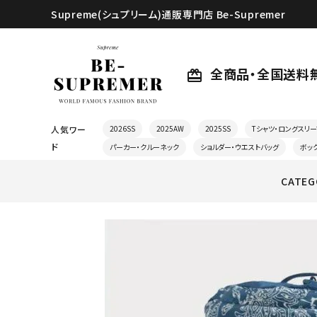
Supreme(シュプリーム)通販専門店 Be-Supremer
全商品・全国送料
card_giftcard
人気ワー
2026SS
2025AW
2025SS
Tシャツ・ロングスリー
ド
パーカー・クルーネック
ショルダー・ウエストバッグ
ボッ
CATEG
search