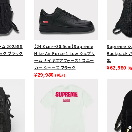
ム 2025SS
【24.0cm～30.5cm】Supreme
Supreme 
パック ブラック
Nike Air Force 1 Low シュプリ
Backpack
ーム ナイキエアフォース１スニー
黒
¥62,980
カー シューズ ブラック
(
¥29,980
(税込)
カテゴリーから探す
コラボレーションブ
rch
価格から探す
人気ワード
2026SS
2025AW
2025S