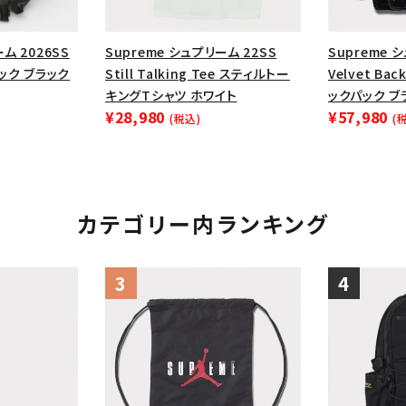
円 ～
円
Tシャツ・ロングスリーブ
キャ
ム 2026SS
Supreme シュプリーム 22SS
Supreme 
パーカー・クルーネック
ショル
パック ブラック
Still Talking Tee スティルトー
Velvet Ba
ボックスロゴ
ブラックスウェッ
キングTシャツ ホワイト
ックパック ブ
¥28,980
¥57,980
(税込)
(
在庫のない商品を表示する
絞り込んで検索する
カテゴリー内ランキング