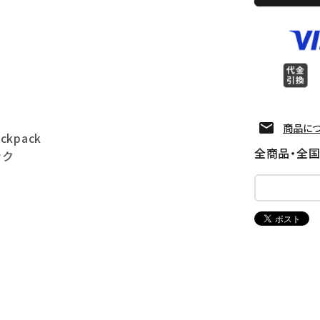
商品に
ackpack
全商品・全
ック