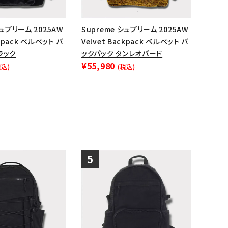
ップ・ハット
シュプリーム 2025AW
Supreme シュプリーム 2025AW
ダー・ウエストバッグ
ckpack ベルベット バ
Velvet Backpack ベルベット バ
ト
ラック
ックパック タンレオパード
¥55,980
税込)
(税込)