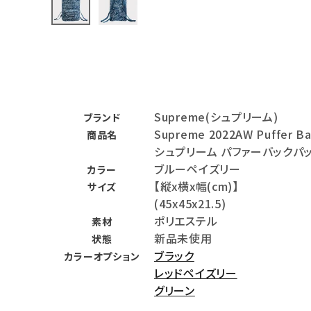
バックパック・リュック
その他バッグ類
スニーカー・ブーツ
パンツ・ショーツ
Supreme(シュプリーム)
ブランド
Supreme 2022AW Puffer B
商品名
アクセサリー
シュプリーム パファーバックパ
ブルーペイズリー
COLLABORATION BRAND
カラー
【縦x横x幅(cm)】
サイズ
(45x45x21.5)
SEASON
ポリエステル
素材
新品未使用
状態
CONTENTS
ブラック
カラーオプション
レッドペイズリー
ACCOUNT MENU
グリーン
ようこそ ゲスト 様