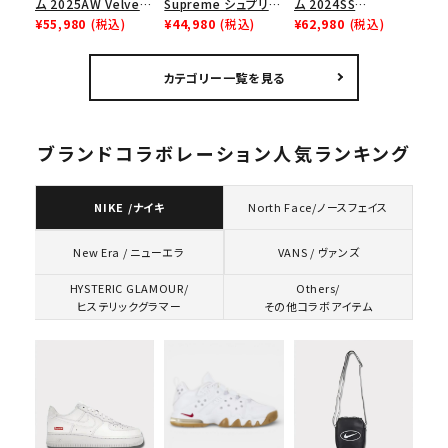
ム 2025AW Velvet
Supreme シュプリー
ム 2024SS
Backpack ベルベッ
¥55,980
(税込)
ム 2023AW Nike
¥44,980
(税込)
Backpack バックパッ
¥62,980
(税込)
ト バックパック タンレ
Courtposite ナイキ
ク ブラック 黒
オパード
コートポジット スニー
カテゴリー一覧を見る
カー ホワイト 白
ブランドコラボレーション人気ランキング
NIKE /ナイキ
North Face/ノースフェイス
VANS / ヴァンズ
New Era / ニューエラ
HYSTERIC GLAMOUR/
Others/
ヒステリックグラマー
その他コラボアイテム