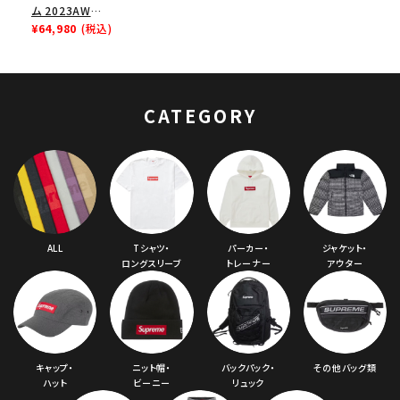
ム 2023AW
Backpack バックパッ
¥64,980
(税込)
ク ブラック
CATEGORY
ALL
Tシャツ・
パーカー・
ジャケット・
ロングスリーブ
トレーナー
アウター
キャップ・
ニット帽・
バックパック・
その他バッグ類
ハット
ビーニー
リュック