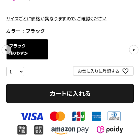
パンツ・ショーツ
アクセサリー
サイズごとに価格が異なりますので、ご確認ください
COLLABORATION BRAND
カラー
ブラック
SEASON
ブラック
残りわずか
CONTENTS
お気に入りに登録する
ACCOUNT MENU
ようこそ ゲスト 様
カートに入れる
meeting_room
person
ログイン
会員登録
Follow us