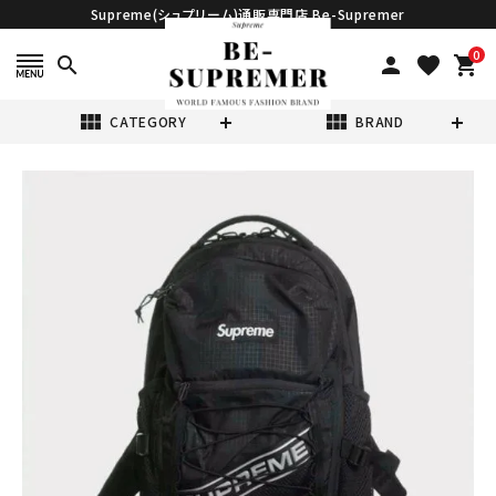
Supreme(シュプリーム)通販専門店 Be-Supremer
0
search
person
favorite
shopping_cart
view_module
view_module
CATEGORY
BRAND
search
Supreme シュプ
リーム 2023AW
Backpack バッ
¥64,980
(税込)
クパック ブラック