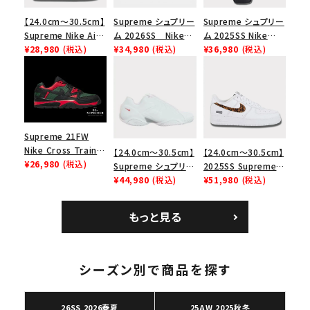
【24.0cm～30.5cm】
Supreme シュプリー
Supreme シュプリー
Supreme Nike Air
ム 2026SS Nike
ム 2025SS Nike
Force 1 Low シュプ
¥28,980
(税込)
SB Air Max 2 CB 94
¥34,980
(税込)
Leather Shoulder
¥36,980
(税込)
リーム ナイキエアフォ
Low SP ナイキ SB
Bag ナイキレザーシ
ース１スニーカー シ
エアマックス2 CB 94
ョルダーバッグ ブラッ
ューズ ホワイト
ロー SP ホワイト
ク 黒
Supreme 21FW
Nike Cross Trainer
【24.0cm～30.5cm】
【24.0cm～30.5cm】
Low ナイキクロスト
¥26,980
(税込)
Supreme シュプリー
2025SS Supreme
レイナーロウ シュー
ム 2023AW Nike
¥44,980
(税込)
GOODENOUGH
¥51,980
(税込)
ズ ブラック
Courtposite ナイキ
Nike Air Force 1
コートポジット スニー
Low AF1 シュプリー
もっと見る
カー ホワイト 白
ムグッドイナフ ナイキ
エアフォース１スニー
カー シューズ ホワイ
ト
シーズン別で商品を探す
26SS 2026春夏
25AW 2025秋冬