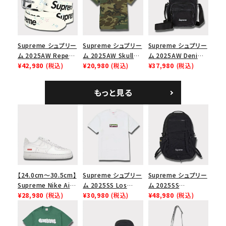
ップ トゥルーティン
バーHTC フォールカ
モ
Supreme シュプリー
Supreme シュプリー
Supreme シュプリー
ム 2025AW Repeat
ム 2025AW Skull
ム 2025AW Denim
Leather Belt リピー
¥42,980
(税込)
Tee スカル Tシャ
¥20,980
(税込)
Shoulder Bag デニ
¥37,980
(税込)
ト レザー ベルト フロ
ツ ウッドランドカモ
ム ショルダーバッグ
ーラル
ブラック
もっと見る
【24.0cm～30.5cm】
Supreme シュプリー
Supreme シュプリー
Supreme Nike Air
ム 2025SS Los
ム 2025SS
Force 1 Low シュプ
¥28,980
(税込)
Angeles Fire Relief
¥30,980
(税込)
Backpack バックパッ
¥48,980
(税込)
リーム ナイキエアフォ
Box Logo Tee ファ
ク ブラック 黒
ース１スニーカー シ
イヤーリリーフボック
ューズ ホワイト
スロゴTシャツ ホワ