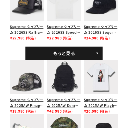
ップ ブラック
価格から探す
円 ～
円
Supreme シュプリー
Supreme シュプリー
Supreme シュプリー
在庫のない商品を表示する
ム 2026SS Raffia
ム 2026SS Speed
ム 2026SS Sequin
Mesh Back 5-Panel
¥25,980
(税込)
Tee スピードTシャツ
¥22,980
(税込)
Denim Classic
¥24,980
(税込)
ラフィアメッシュバック
ホワイト
Logo 6-Panel シ
絞り込んで検索する
5パネルキャップ ブラ
ークインデニム クラ
もっと見る
ック
シックロゴ 6パネルキ
ャップ ブラック
Supreme シュプリー
Supreme シュプリー
Supreme シュプリー
ム 2025AW Pinup
ム 2025AW Denim
ム 2025AW Playboi
Mesh Back 5-Panel
¥18,980
(税込)
Backpack デニム バ
¥42,980
(税込)
Carti Tee プレイボ
¥20,980
(税込)
Capピンアップ メッシ
ックパック ブラック
ーイカーティ Tシャツ
ュバック 5パネルキャ
ホワイト