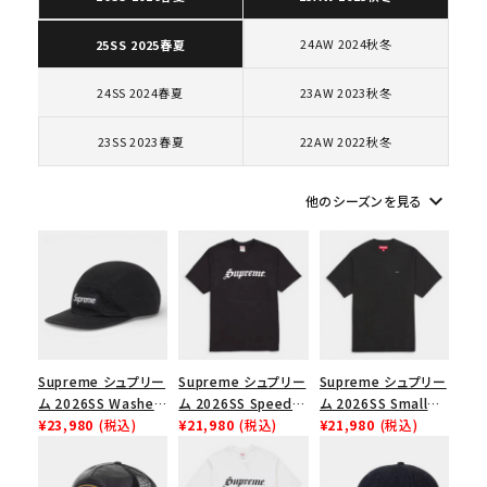
24AW 2024秋冬
25SS 2025春夏
キーワードから探す
24SS 2024春夏
23AW 2023秋冬
search
23SS 2023春夏
22AW 2022秋冬
人気ワード
2026SS
2025AW
2025SS
Tシャツ・ロングスリーブ
キャップ・ハット
パーカー・クルーネック
keyboard_arrow_down
他のシーズンを見る
ショルダー・ウエストバッグ
ボックスロゴ
ブラックスウェット
カテゴリーから探す
コラボレーションブランドから探す
シーズンから探す
Supreme シュプリー
Supreme シュプリー
Supreme シュプリー
ム 2026SS Washed
ム 2026SS Speed
ム 2026SS Small
Chino Twill Camp
¥23,980
(税込)
Tee スピードTシャツ
¥21,980
(税込)
Box Tee スモールボ
¥21,980
(税込)
並び順
Cap ウォッシュド チ
ブラック
ックスTシャツ ブラッ
ノツイル キャンプキャ
ク