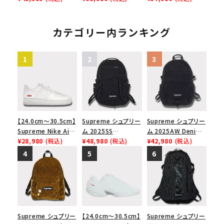
ク ブラック 黒
ク ブラック
ト バックパック ブラッ
ク
カテゴリー内ランキング
【24.0cm～30.5cm】
Supreme シュプリー
Supreme シュプリー
Supreme Nike Air
ム 2025SS
ム 2025AW Denim
Force 1 Low シュプ
¥28,980
(税込)
Backpack バックパッ
¥48,980
(税込)
Backpack デニム バ
¥42,980
(税込)
リーム ナイキエアフォ
ク ブラック 黒
ックパック ブラック
ース１スニーカー シ
ューズ ホワイト
Supreme シュプリー
【24.0cm～30.5cm】
Supreme シュプリー