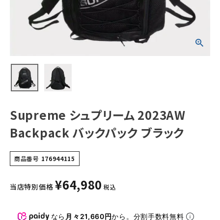
NEW ITEMS
CATEGORY
Tシャツ・ロングスリーブ
パーカー・トレーナー
ジャケット・アウター
Supreme シュプリーム 2023AW
キャップ・ハット
Backpack バックパック ブラック
ニット帽・ビーニー
商品番号
176944115
バックパック・リュック
¥
64,980
その他バッグ類
当店特別価格
税込
スニーカー・ブーツ
なら
月々21,660円
から。分割手数料無料