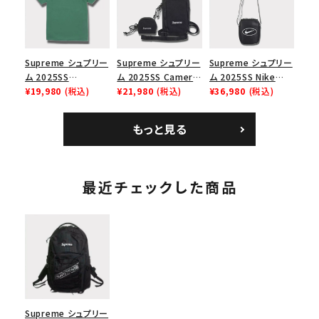
イト 白
Supreme シュプリー
Supreme シュプリー
Supreme シュプリー
ム 2025SS
ム 2025SS Camera
ム 2025SS Nike
Homerun Tee ホー
¥19,980
(税込)
Bag + Mini Pouch
¥21,980
(税込)
Leather Shoulder
¥36,980
(税込)
ムランTシャツ ライト
カメラバッグ ミニポー
Bag ナイキレザーシ
パイン
チ ブラック 黒
ョルダーバッグ ブラッ
もっと見る
ク 黒
最近チェックした商品
Supreme シュプリー