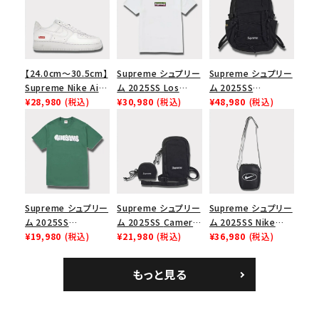
【24.0cm～30.5cm】
Supreme シュプリー
Supreme シュプリー
Supreme Nike Air
ム 2025SS Los
ム 2025SS
Force 1 Low シュプ
¥28,980
(税込)
Angeles Fire Relief
¥30,980
(税込)
Backpack バックパッ
¥48,980
(税込)
リーム ナイキエアフォ
Box Logo Tee ファ
ク ブラック 黒
ース１スニーカー シ
イヤーリリーフボック
ューズ ホワイト
スロゴTシャツ ホワ
イト 白
Supreme シュプリー
Supreme シュプリー
Supreme シュプリー
ム 2025SS
ム 2025SS Camera
ム 2025SS Nike
Homerun Tee ホー
¥19,980
(税込)
Bag + Mini Pouch
¥21,980
(税込)
Leather Shoulder
¥36,980
(税込)
ムランTシャツ ライト
カメラバッグ ミニポー
Bag ナイキレザーシ
パイン
チ ブラック 黒
ョルダーバッグ ブラッ
もっと見る
ク 黒