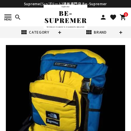
Supreme(シュプリーム)通販専門店 Be-Supremer
0
search
person
favorite
shopping_cart
view_module
view_module
CATEGORY
BRAND
search
Supreme シュプ
リーム 16SS
The North
¥29,800
(税込)
Face Steep