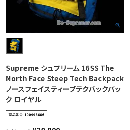
Tech
Backpack ノー
スフェイスティー
プテクバックパッ
NEW ITEMS
ク ロイヤル
CATEGORY
Tシャツ・ロングスリーブ
パーカー・トレーナー
ジャケット・アウター
Supreme シュプリーム 16SS The
キャップ・ハット
North Face Steep Tech Backpack
ニット帽・ビーニー
ノースフェイスティープテクバックパッ
ク ロイヤル
バックパック・リュック
その他バッグ類
商品番号
100996666
スニーカー・ブーツ
¥
29,800