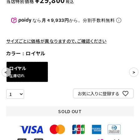
当店特別価格
税込
パンツ・ショーツ
アクセサリー
なら
月々9,933円
から。分割手数料無料
COLLABORATION BRAND
サイズごとに価格が異なりますので、ご確認ください
SEASON
カラー
ロイヤル
CONTENTS
ロイヤル
在庫切れ
ACCOUNT MENU
ようこそ ゲスト 様
お気に入りに登録する
meeting_room
person
ログイン
会員登録
SOLD OUT
Follow us