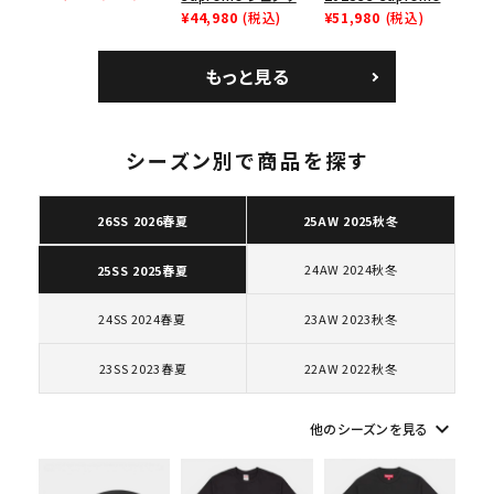
レイナーロウ シュー
ム 2023AW Nike
¥44,980
(税込)
GOODENOUGH
¥51,980
(税込)
ズ ブラック
Courtposite ナイキ
Nike Air Force 1
コートポジット スニー
Low AF1 シュプリー
もっと見る
カー ホワイト 白
ムグッドイナフ ナイキ
エアフォース１スニー
カー シューズ ホワイ
ト
シーズン別で商品を探す
キーワードから探す
26SS 2026春夏
25AW 2025秋冬
search
人気ワード
2026SS
2025AW
2025SS
Tシャツ・ロングスリーブ
24AW 2024秋冬
25SS 2025春夏
キャップ・ハット
パーカー・クルーネック
24SS 2024春夏
23AW 2023秋冬
ショルダー・ウエストバッグ
ボックスロゴ
ブラックスウェット
カテゴリーから探す
23SS 2023春夏
22AW 2022秋冬
コラボレーションブランドから探す
keyboard_arrow_down
他のシーズンを見る
シーズンから探す