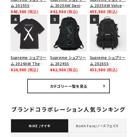
ム 2025SS
ム 2025AW Denim
ム 2025AW Velvet
Backpack バックパッ
¥48,980
(税込)
Backpack デニム バ
¥42,980
(税込)
Backpack ベルベッ
¥55,980
(税込)
ク ブラック 黒
ックパック ブラック
ト バックパック タンレ
オパード
Supreme シュプリー
Supreme シュプリー
Supreme シュプリー
ム 2024AW The
ム 2024SS
ム 2026SS
North Face S/S
¥24,980
(税込)
Backpack バックパッ
¥62,980
(税込)
Backpack バックパッ
¥53,980
(税込)
Top Tee ノースフェ
ク ブラック 黒
ク ブラック
イスショートスリーブ
カテゴリー一覧を見る
トップTシャツ ブラッ
ク 黒
ブランドコラボレーション人気ランキング
NIKE /ナイキ
North Face/ノースフェイス