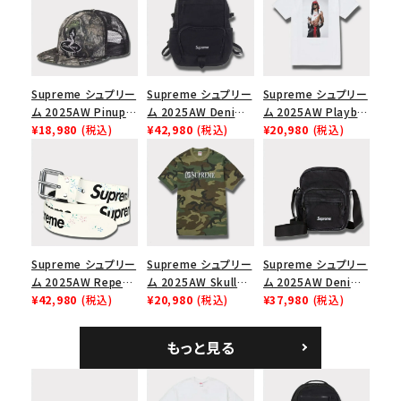
Supreme シュプリー
Supreme シュプリー
Supreme シュプリー
ム 2025AW Pinup
ム 2025AW Denim
ム 2025AW Playboi
Mesh Back 5-Panel
¥18,980
(税込)
Backpack デニム バ
¥42,980
(税込)
Carti Tee プレイボ
¥20,980
(税込)
Capピンアップ メッシ
ックパック ブラック
ーイカーティ Tシャツ
ュバック 5パネルキャ
ホワイト
ップ トゥルーティン
バーHTC フォールカ
モ
Supreme シュプリー
Supreme シュプリー
Supreme シュプリー
ム 2025AW Repeat
ム 2025AW Skull
ム 2025AW Denim
Leather Belt リピー
¥42,980
(税込)
Tee スカル Tシャ
¥20,980
(税込)
Shoulder Bag デニ
¥37,980
(税込)
ト レザー ベルト フロ
ツ ウッドランドカモ
ム ショルダーバッグ
ーラル
ブラック
もっと見る