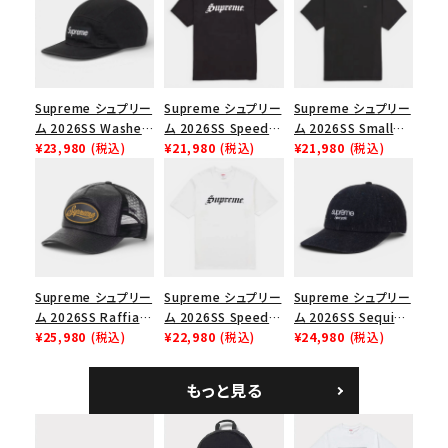
並び順
Supreme シュプリー
Supreme シュプリー
Supreme シュプリー
価格から探す
ム 2026SS Washed
ム 2026SS Speed
ム 2026SS Small
Chino Twill Camp
¥23,980
(税込)
Tee スピードTシャツ
¥21,980
(税込)
Box Tee スモールボ
¥21,980
(税込)
円 ～
円
Cap ウォッシュド チ
ブラック
ックスTシャツ ブラッ
ノツイル キャンプキャ
ク
ップ ブラック
在庫のない商品を表示する
絞り込んで検索する
Supreme シュプリー
Supreme シュプリー
Supreme シュプリー
ム 2026SS Raffia
ム 2026SS Speed
ム 2026SS Sequin
Mesh Back 5-Panel
¥25,980
(税込)
Tee スピードTシャツ
¥22,980
(税込)
Denim Classic
¥24,980
(税込)
ラフィアメッシュバック
ホワイト
Logo 6-Panel シ
5パネルキャップ ブラ
ークインデニム クラ
もっと見る
ック
シックロゴ 6パネルキ
ャップ ブラック