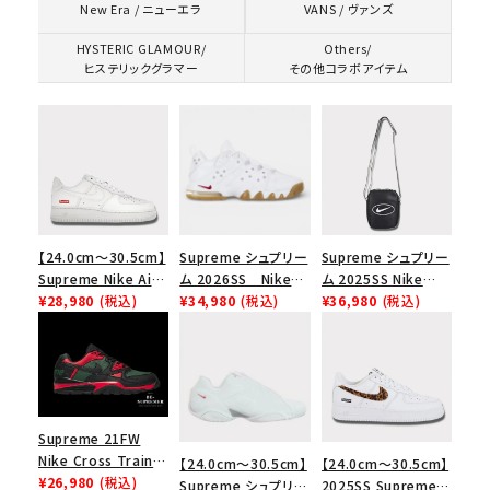
VANS / ヴァンズ
New Era / ニューエラ
HYSTERIC GLAMOUR/
Others/
ヒステリックグラマー
その他コラボアイテム
【24.0cm～30.5cm】
Supreme シュプリー
Supreme シュプリー
Supreme Nike Air
ム 2026SS Nike
ム 2025SS Nike
Force 1 Low シュプ
¥28,980
(税込)
SB Air Max 2 CB 94
¥34,980
(税込)
Leather Shoulder
¥36,980
(税込)
リーム ナイキエアフォ
Low SP ナイキ SB
Bag ナイキレザーシ
ース１スニーカー シ
エアマックス2 CB 94
ョルダーバッグ ブラッ
ューズ ホワイト
ロー SP ホワイト
ク 黒
Supreme 21FW
Nike Cross Trainer
【24.0cm～30.5cm】
【24.0cm～30.5cm】
Low ナイキクロスト
¥26,980
(税込)
Supreme シュプリー
2025SS Supreme