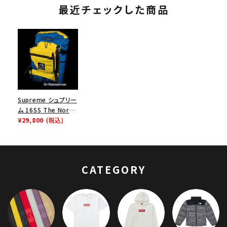
最近チェックした商品
Supreme シュプリー
ム 16SS The North
Face Steep Tech
¥29,800
(税込)
Backpack ノースフ
ェイスティープテクバ
ックパック ロイヤル
CATEGORY