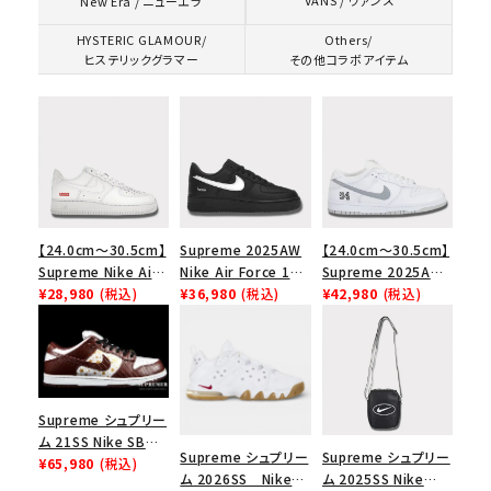
VANS / ヴァンズ
New Era / ニューエラ
HYSTERIC GLAMOUR/
Others/
ヒステリックグラマー
その他コラボアイテム
【24.0cm～30.5cm】
Supreme 2025AW
【24.0cm～30.5cm】
Supreme Nike Air
Nike Air Force 1
Supreme 2025AW
Force 1 Low シュプ
¥28,980
(税込)
Low シュプリーム ナ
¥36,980
(税込)
Nike SB Dunk Low
¥42,980
(税込)
リーム ナイキエアフォ
イキエアフォース１ス
ナイキ SB ダンク ロ
ース１スニーカー シ
ニーカー シューズ ブ
ー スニーカー ホワイ
ューズ ホワイト
ラック
ト
Supreme シュプリー
ム 21SS Nike SB
Supreme シュプリー
Supreme シュプリー
Dunk Low ナイキSB
¥65,980
(税込)
ム 2026SS Nike
ム 2025SS Nike
ダンクロウ スニーカ