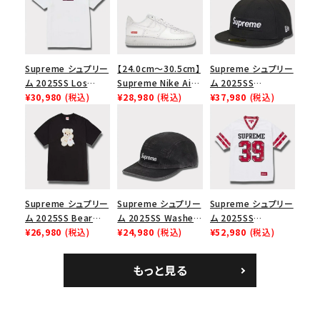
Supreme シュプリー
【24.0cm～30.5cm】
Supreme シュプリー
ム 2025SS Los
Supreme Nike Air
ム 2025SS
Angeles Fire Relief
¥30,980
(税込)
Force 1 Low シュプ
¥28,980
(税込)
Championship Box
¥37,980
(税込)
Box Logo Tee ファ
リーム ナイキエアフォ
Logo New Era Cap
イヤーリリーフボック
ース１スニーカー シ
チャンピオンシップボ
スロゴTシャツ ホワ
ューズ ホワイト
ックスロゴニューエラ
イト 白
キャップ ブラック 黒
Supreme シュプリー
Supreme シュプリー
Supreme シュプリー
ム 2025SS Bear
ム 2025SS Washed
ム 2025SS
Tee ベア Tシャツ ブ
¥26,980
(税込)
Chino Twill Camp
¥24,980
(税込)
Bandana Football
¥52,980
(税込)
ラック 黒
Cap ウォッシュチノツ
Jersey バンダナ フッ
イルキャンプキャップ
トボール ジャージ ホ
もっと見る
ブラック 黒
ワイト