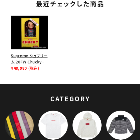
最近チェックした商品
Supreme シュプリー
ム 20FW Chucky
Doll チャッキードー
¥48,980
(税込)
ル 人形
CATEGORY