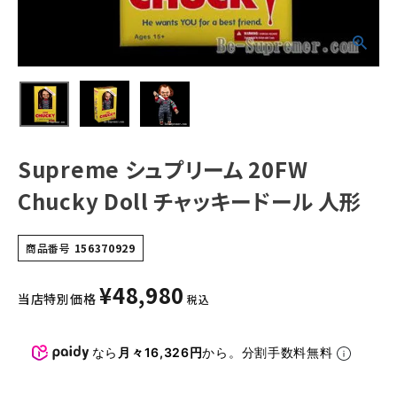
NEW ITEMS
CATEGORY
Tシャツ・ロングスリーブ
パーカー・トレーナー
Supreme シュプリーム 20FW
ジャケット・アウター
Chucky Doll チャッキードール 人形
キャップ・ハット
商品番号
156370929
ニット帽・ビーニー
¥
48,980
バックパック・リュック
当店特別価格
税込
その他バッグ類
なら
月々16,326円
から。分割手数料無料
スニーカー・ブーツ
パンツ・ショーツ