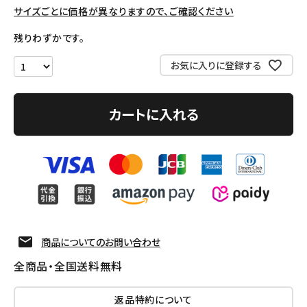
サイズごとに価格が異なりますので、ご確認ください
アクセサリー
残りわずかです。
COLLABORATION BRAND
お気に入りに登録する
SEASON
カートに入れる
CONTENTS
ACCOUNT MENU
ようこそ ゲスト 様
meeting_room
person
ログイン
会員登録
商品についてのお問い合わせ
Follow us
全商品・全国送料無料
返品特約について