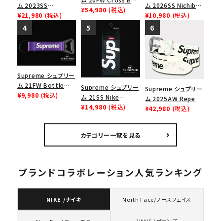
ム 2023SS
ム 2026SS Nichiban
Logo Tee クロスボ
¥54,980
(税込)
Bobblehead ボブル
¥21,980
(税込)
Packing Tape ニ
¥10,980
(税込)
ックスロゴＴシャツ ホ
ヘッド レッド
チバン パッキングテ
ワイト
ープ レッド
Supreme シュプリー
ム 21FW Bottle
Supreme シュプリー
Supreme シュプリー
Opener Webbing
¥9,980
(税込)
ム 21SS Nike
ム 2025AW Repeat
Keychain ボトルオ
Lightweight Crew
¥14,980
(税込)
Leather Belt リピー
¥42,980
(税込)
ープナーウェビングキ
Socks(1 Pack) ナイ
ト レザー ベルト フロ
ーチェイン パープル
キライトウェイトクル
ーラル
カテゴリー一覧を見る
ーソックス(1パック)
ブラック
ブランドコラボレーション人気ランキング
NIKE /ナイキ
North Face/ノースフェイス