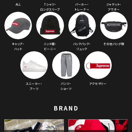
ALL
Tシャツ・
パーカー・
ジャケット・
ロングスリーブ
トレーナー
アウター
キャップ・
ニット帽・
バックパック・
その他バッグ類
ハット
ビーニー
リュック
スニーカー・
パンツ・
アクセサリー
ブーツ
ショーツ
BRAND