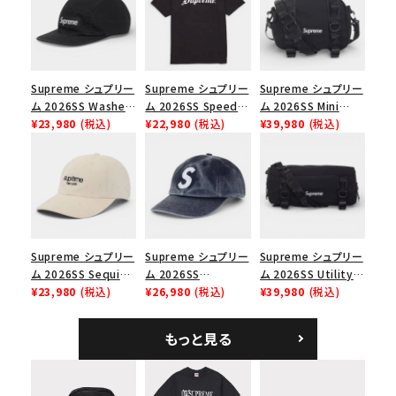
人気ワード
2026SS
2025AW
2025SS
Tシャツ・ロングスリーブ
キャップ・ハット
パーカー・クルーネック
ショルダー・ウエストバッグ
ボックスロゴ
ブラックスウェット
カテゴリーから探す
Supreme シュプリー
Supreme シュプリー
Supreme シュプリー
ム 2026SS Washed
ム 2026SS Speed
ム 2026SS Mini
Chino Twill Camp
¥23,980
(税込)
Tee スピードTシャツ
¥22,980
(税込)
Duffle Bag ミニダッ
¥39,980
(税込)
コラボレーションブランドから探す
Cap ウォッシュド チ
ブラック
フルバッグ ブラック
ノツイル キャンプキャ
ップ ブラック
シーズンから探す
並び順
Supreme シュプリー
Supreme シュプリー
Supreme シュプリー
ム 2026SS Sequin
ム 2026SS
ム 2026SS Utility
Denim Classic
¥23,980
(税込)
Pigment Coated S
¥26,980
(税込)
Bag ユーティリティ
¥39,980
(税込)
価格から探す
Logo 6-Panel シ
Logo 6-Panel ピグ
バッグ ブラック
ークインデニム クラ
メントコーテッド Sロ
円 ～
円
もっと見る
シックロゴ 6パネルキ
ゴ 6パネル ネイビー
ャップ ナチュラル
在庫のない商品を表示する