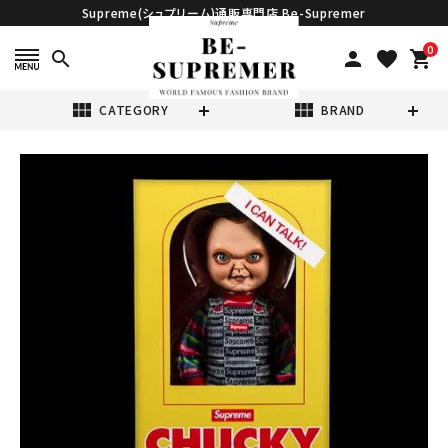
Supreme(シュプリーム)通販専門店 Be-Supremer
0
search
person
favorite
shopping_cart
view_module
view_module
CATEGORY
BRAND
search
Supreme シュプ
リーム 20FW
Chucky Doll チ
¥48,980
(税込)
ャッキードール 人
形