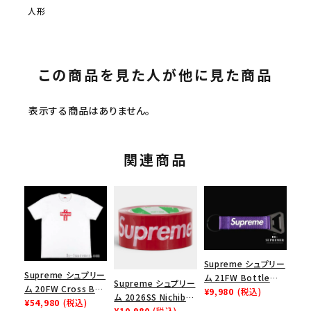
人形
この商品を見た人が他に見た商品
表示する商品はありません。
関連商品
Supreme シュプリー
Supreme シュプリー
ム 21FW Bottle
Supreme シュプリー
ム 20FW Cross Box
Opener Webbing
¥9,980
(税込)
ム 2026SS Nichiban
Logo Tee クロスボ
¥54,980
(税込)
Keychain ボトルオ
Packing Tape ニ
¥10,980
(税込)