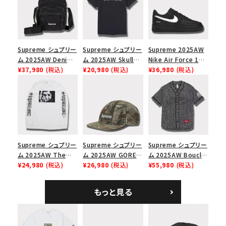
絞り込んで検索する
Supreme シュプリー
Supreme シュプリー
Supreme 2025AW
ム 2025AW Denim
ム 2025AW Skull
Nike Air Force 1
Shoulder Bag デニ
¥37,980
(税込)
Tee スカル Tシャツ
¥20,980
(税込)
Low シュプリーム ナ
¥36,980
(税込)
ム ショルダーバッグ
ブラック
イキエアフォース１ス
ブラック
ニーカー シューズ ブ
ラック
Supreme シュプリー
Supreme シュプリー
Supreme シュプリー
ム 2025AW The
ム 2025AW GORE-
ム 2025AW Boucle
Exorcist Mother
¥24,980
(税込)
TEX Zip Pocket
¥26,980
(税込)
Baseball Jersey ブ
¥55,980
(税込)
L/S Tee エクソシス
Camp Cap ゴアテッ
ークレ ベースボール
ト マザー ロングスリ
クス ジップ ポケット
ジャージ ブラック
もっと見る
ーブTシャツ ホワイ
キャンプ キャップ リ
ト
アルツリーAPカモ