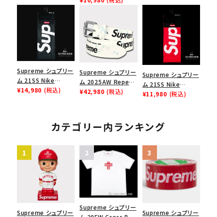
ックスロゴＴシャツ ホ
ープナーウェビングキ
チバン パッキングテ
ワイト
ーチェイン パープル
ープ レッド
Supreme シュプリー
Supreme シュプリー
Supreme シュプリー
ム 21SS Nike
ム 2025AW Repeat
ム 21SS Nike
Lightweight Crew
¥14,980
(税込)
Leather Belt リピー
¥42,980
(税込)
Lightweight Crew
¥11,980
(税込)
Socks(1 Pack) ナイ
ト レザー ベルト フロ
Socks(1 Pack) ナイ
キライトウェイトクル
ーラル
キライトウェイトクル
ーソックス(1パック)
ーソックス(1パック)
カテゴリー内ランキング
ブラック
レッド
Supreme シュプリー
Supreme シュプリー
Supreme シュプリー
ム 20FW Cross Box