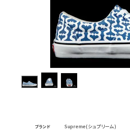
Supreme
シュプリー
ム 21SS
¥25,980
Vans
(税込)
Monogra
m S
Logo
Skate
Era ヴァン
ズ モノグ
NEW ITEMS
ラムSロゴ
スケートエ
ラ スニー
カー ロイ
CATEGORY
ヤル
Tシャツ・ロングスリーブ
パーカー・トレーナー
ジャケット・アウター
キャップ・ハット
ニット帽・ビーニー
Supreme(シュプリーム)
ブランド