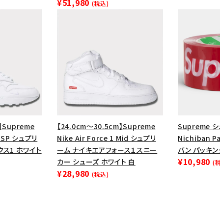
¥51,980
円 ～
円
(税込)
Tシャツ・ロングスリーブ
キャ
パーカー・クルーネック
ショル
ボックスロゴ
ブラックスウェッ
在庫のない商品を表示する
絞り込んで検索する
】Supreme
【24.0cm～30.5cm】Supreme
Supreme 
87 SP シュプリ
Nike Air Force 1 Mid シュプリ
Nichiban 
クス1 ホワイト
ーム ナイキエアフォース１スニー
バン パッキ
¥10,980
カー シューズ ホワイト 白
(
¥28,980
(税込)