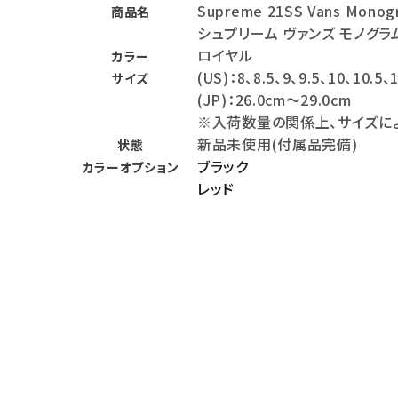
Supreme 21SS Vans Monogr
商品名
バックパック・リュック
シュプリーム ヴァンズ モノグラ
ロイヤル
カラー
その他バッグ類
(US)：8、8.5、9、9.5、10、10.5、
サイズ
スニーカー・ブーツ
(JP)：26.0cm～29.0cm
※入荷数量の関係上、サイズに
パンツ・ショーツ
新品未使用(付属品完備)
状態
アクセサリー
ブラック
カラーオプション
レッド
COLLABORATION BRAND
SEASON
CONTENTS
ACCOUNT MENU
ようこそ ゲスト 様