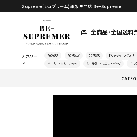
Supreme(シュプリーム)通販専門店 Be-Supremer
全商品・全国送料
card_giftcard
人気ワー
2026SS
2025AW
2025SS
Tシャツ・ロングスリー
ド
パーカー・クルーネック
ショルダー・ウエストバッグ
ボッ
CATEG
search