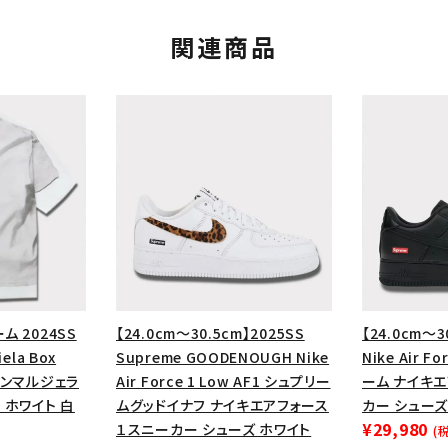
関連商品
カテゴリーから探す
コラボレーションブ
ム 2024SS
【24.0cm～30.5cm】2025SS
【24.0cm～3
ela Box
Supreme GOODENOUGH Nike
Nike Air F
rch
メゾンマルジェラ
Air Force 1 Low AF1 シュプリー
ーム ナイキ
 ホワイト 白
ムグッドイナフ ナイキエアフォース
カー シューズ
価格から探す
人気ワード
¥29,980
１スニーカー シューズ ホワイト
(
2026SS
2025AW
2025S