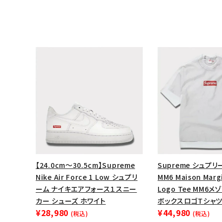
キーワードから探す
【24.0cm～30.5cm】Supreme
Supreme シュプリー
Nike Air Force 1 Low シュプリ
MM6 Maison Margi
sea
ーム ナイキエアフォース１スニー
Logo Tee MM6
カー シューズ ホワイト
ボックスロゴTシャツ
シーズンから探す
¥28,980
¥44,980
(税込)
(税込)