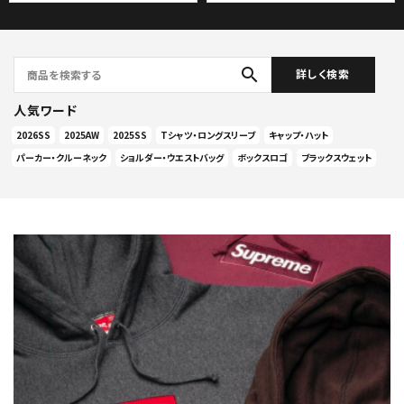
search
詳しく検索
人気ワード
2026SS
2025AW
2025SS
Tシャツ・ロングスリーブ
キャップ・ハット
パーカー・クルーネック
ショルダー・ウエストバッグ
ボックスロゴ
ブラックスウェット