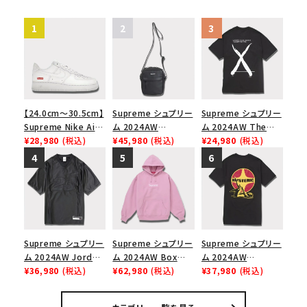
【24.0cm～30.5cm】
Supreme シュプリー
Supreme シュプリー
Supreme Nike Air
ム 2024AW
ム 2024AW The
Force 1 Low シュプ
¥28,980
(税込)
Leather Shoulder
¥45,980
(税込)
North Face S/S
¥24,980
(税込)
リーム ナイキエアフォ
Bag レザーショルダ
Top Tee ノースフェ
ース１スニーカー シ
ーバッグ ブラック 黒
イスショートスリーブ
ューズ ホワイト
トップTシャツ ブラッ
ク 黒
Supreme シュプリー
Supreme シュプリー
Supreme シュプリー
ム 2024AW Jordan
ム 2024AW Box
ム 2024AW
Warm Up Jersey ジ
¥36,980
(税込)
Logo Hooded
¥62,980
(税込)
Hysteric Glamour
¥37,980
(税込)
ョーダンウォームアッ
Sweatshirt ボック
Pin Up Tee ヒステリ
プジャージー ブラッ
スロゴフードパーカー
ックグラマーピンアッ