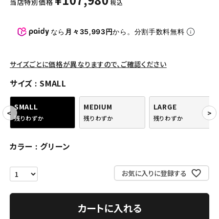
当店特別価格
税込
パンツ・ショーツ
アクセサリー
なら
月々35,993円
から。分割手数料無料
COLLABORATION BRAND
サイズごとに価格が異なりますので、ご確認ください
SEASON
サイズ
SMALL
CONTENTS
SMALL
MEDIUM
LARGE
残りわずか
残りわずか
残りわずか
ACCOUNT MENU
ようこそ ゲスト 様
カラー
グリーン
meeting_room
person
ログイン
会員登録
お気に入りに登録する
Follow us
カートに入れる