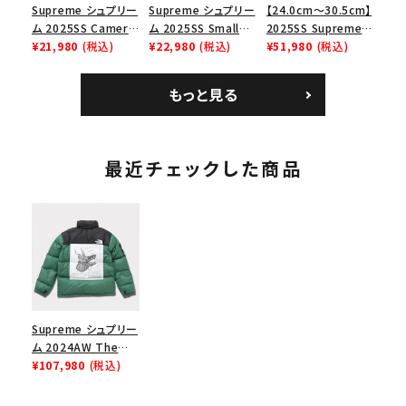
Supreme シュプリー
Supreme シュプリー
【24.0cm～30.5cm】
ム 2025SS Camera
ム 2025SS Small
2025SS Supreme
Bag + Mini Pouch
¥21,980
(税込)
Box Tee スモールボ
¥22,980
(税込)
GOODENOUGH
¥51,980
(税込)
カメラバッグ ミニポー
ックスTシャツ タン
Nike Air Force 1
チ ブラック 黒
Low AF1 シュプリー
もっと見る
ムグッドイナフ ナイキ
エアフォース１スニー
カー シューズ ホワイ
ト
最近チェックした商品
Supreme シュプリー
ム 2024AW The
North Face Nuptse
¥107,980
(税込)
Jacket ノースフェイ
スヌプシジャケット グ