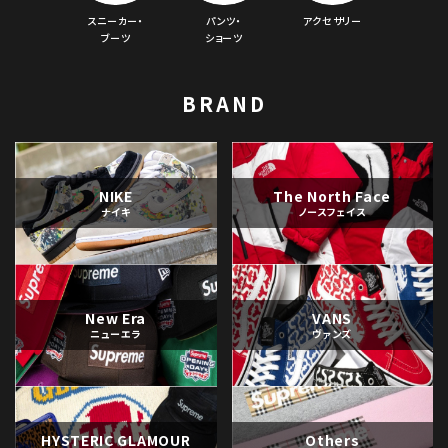
スニーカー・
パンツ・
アクセサリー
ブーツ
ショーツ
BRAND
NIKE
The North Face
ナイキ
ノースフェイス
New Era
VANS
ニューエラ
ヴァンズ
HYSTERIC GLAMOUR
Others