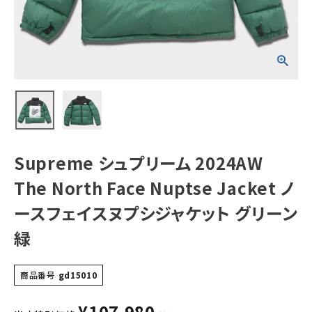
Jacket ノースフ
ェイスヌプシジャ
ケット グリーン 緑
NEW ITEMS
CATEGORY
Tシャツ・ロングスリーブ
パーカー・トレーナー
Supreme シュプリーム 2024AW
ジャケット・アウター
The North Face Nuptse Jacket ノ
キャップ・ハット
ースフェイスヌプシジャケット グリーン
ニット帽・ビーニー
緑
バックパック・リュック
その他バッグ類
商品番号
gd15010
スニーカー・ブーツ
¥
107,980