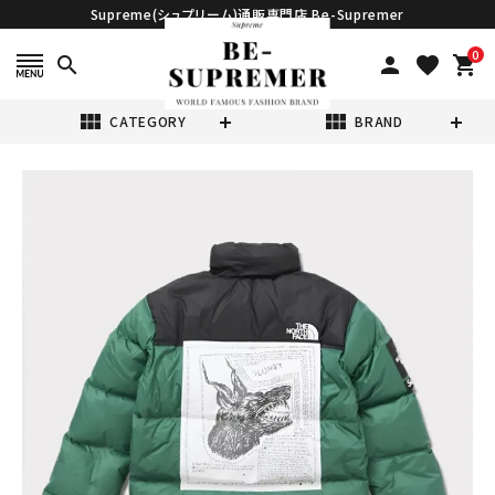
Supreme(シュプリーム)通販専門店 Be-Supremer
0
search
person
favorite
shopping_cart
view_module
view_module
CATEGORY
BRAND
search
Supreme シュプ
リーム 2024AW
The North
¥107,980
Face Nuptse
(税込)