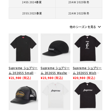
24SS 2024春夏
23AW 2023秋冬
コラボレーションブランドから探す
23SS 2023春夏
22AW 2022秋冬
シーズンから探す
keyboard_arrow_down
他のシーズンを見る
並び順
価格から探す
円 ～
円
Supreme シュプリー
Supreme シュプリー
Supreme シュプリー
在庫のない商品を表示する
ム 2026SS Small
ム 2026SS Washed
ム 2026SS Wish
Box Tee スモールボ
¥21,980
(税込)
Chino Twill Camp
¥23,980
(税込)
Tee ウィッシュTシ
¥20,980
(税込)
ックスTシャツ ブラッ
Cap ウォッシュド チ
ャツ ブラック
絞り込んで検索する
ク
ノツイル キャンプキャ
ップ ブラック