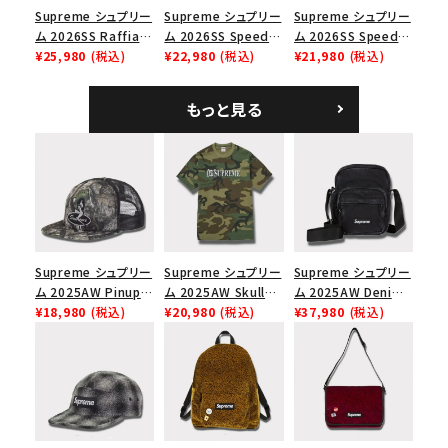
Supreme シュプリー
Supreme シュプリー
Supreme シュプリー
ム 2026SS Raffia
ム 2026SS Speed
ム 2026SS Speed
Mesh Back 5-Panel
¥25,980
(税込)
Tee スピードTシャツ
¥22,980
(税込)
Tee スピードTシャツ
¥21,980
(税込)
ラフィアメッシュバック
ホワイト
ブラック
5パネルキャップ ブラ
もっと見る
ック
Supreme シュプリー
Supreme シュプリー
Supreme シュプリー
ム 2025AW Pinup
ム 2025AW Skull
ム 2025AW Denim
Mesh Back 5-Panel
¥18,980
(税込)
Tee スカル Tシャ
¥20,980
(税込)
Shoulder Bag デニ
¥37,980
(税込)
Capピンアップ メッシ
ツ ウッドランドカモ
ム ショルダーバッグ
ュバック 5パネルキャ
ブラック
ップ トゥルーティン
バーHTC フォールカ
モ