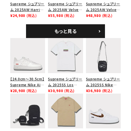
Supreme シュプリー
Supreme シュプリー
Supreme シュプリー
ム 2025AW Harris
ム 2025AW Velvet
ム 2025AW Velvet
Tweed Camp Cap
¥24,980
(税込)
Backpack ベルベッ
¥55,980
(税込)
Small Messenger
¥48,980
(税込)
ハリスツイード キャ
ト バックパック タンレ
Bag ベルベット スモ
ンプキャップ ブラック
オパード
ール メッセンジャー
もっと見る
バッグ レッドレオパー
ド
【24.0cm～30.5cm】
Supreme シュプリー
Supreme シュプリー
Supreme Nike Air
ム 2025SS Los
ム 2025SS Nike
Force 1 Low シュプ
¥28,980
(税込)
Angeles Fire Relief
¥30,980
(税込)
Leather Shoulder
¥36,980
(税込)
リーム ナイキエアフォ
Box Logo Tee ファ
Bag ナイキレザーシ
ース１スニーカー シ
イヤーリリーフボック
ョルダーバッグ ブラッ
ューズ ホワイト
スロゴTシャツ ホワ
ク 黒
イト 白