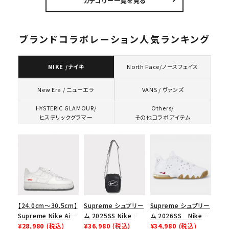
カテゴリー一覧を見る
ク 黒
ダスティーピンク
プTシャツ ブラック
黒
ブランドコラボレーション人気ランキング
NIKE /ナイキ
North Face/ノースフェイス
VANS / ヴァンズ
New Era / ニューエラ
HYSTERIC GLAMOUR/
Others/
ヒステリックグラマー
その他コラボアイテム
【24.0cm～30.5cm】
Supreme シュプリー
Supreme シュプリー
Supreme Nike Air
ム 2025SS Nike
ム 2026SS Nike
Force 1 Low シュプ
¥28,980
(税込)
Leather Shoulder
¥36,980
(税込)
SB Air Max 2 CB 94
¥34,980
(税込)