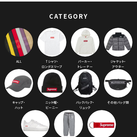
リーン 緑
CATEGORY
ALL
Tシャツ・
パーカー・
ジャケット・
ロングスリーブ
トレーナー
アウター
キャップ・
ニット帽・
バックパック・
その他バッグ類
ハット
ビーニー
リュック