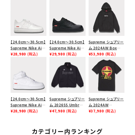
【24.0cm～30.5cm】
【24.0cm～30.5cm】
Supreme シュプリー
Supreme Nike Air
Supreme Nike Air
ム 2024AW Box
Force 1 Low シュプ
¥28,980
(税込)
Force 1 Low シュプ
¥29,980
(税込)
Logo Hooded
¥53,980
(税込)
リーム ナイキエアフォ
リーム ナイキエアフォ
Sweatshirt ボック
ース１スニーカー シ
ース１スニーカー シ
スロゴフードパーカー
ューズ ホワイト
ューズ ブラック
ブラック 黒
【24.0cm～30.5cm】
Supreme シュプリー
Supreme シュプリー
Supreme Nike Air
ム 2026SS Umbro
ム 2024AW
Force 1 Mid シュプ
¥28,980
(税込)
Rhinestone Track
¥47,980
(税込)
Hysteric Glamour
¥37,980
(税込)
リーム ナイキエアフォ
Jacket アンブロ ラ
Pin Up Tee ヒステリ
ース１スニーカー シ
インストーン トラック
ックグラマーピンアッ
ューズ ホワイト 白
ジャケット ブラック
プTシャツ ブラック
カテゴリー内ランキング
黒