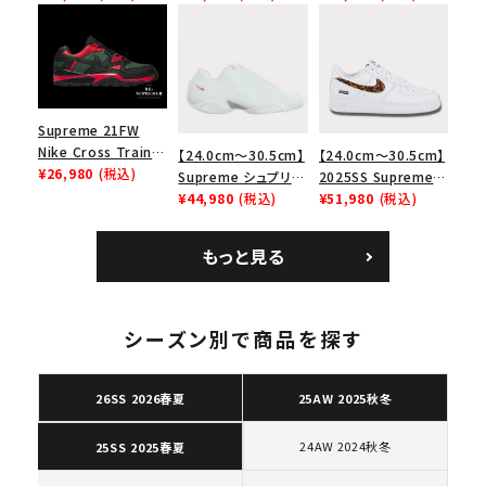
リーム ナイキエアフォ
Bag ナイキレザーシ
Low SP ナイキ SB
ース１スニーカー シ
ョルダーバッグ ブラッ
エアマックス2 CB 94
ューズ ホワイト
ク 黒
ロー SP ホワイト
Supreme 21FW
Nike Cross Trainer
【24.0cm～30.5cm】
【24.0cm～30.5cm】
Low ナイキクロスト
¥26,980
(税込)
Supreme シュプリー
2025SS Supreme
レイナーロウ シュー
ム 2023AW Nike
¥44,980
(税込)
GOODENOUGH
¥51,980
(税込)
ズ ブラック
Courtposite ナイキ
Nike Air Force 1
コートポジット スニー
Low AF1 シュプリー
もっと見る
カー ホワイト 白
ムグッドイナフ ナイキ
キーワードから探す
エアフォース１スニー
カー シューズ ホワイ
search
ト
シーズン別で商品を探す
人気ワード
2026SS
2025AW
2025SS
Tシャツ・ロングスリーブ
キャップ・ハット
パーカー・クルーネック
26SS 2026春夏
25AW 2025秋冬
ショルダー・ウエストバッグ
ボックスロゴ
ブラックスウェット
カテゴリーから探す
24AW 2024秋冬
25SS 2025春夏