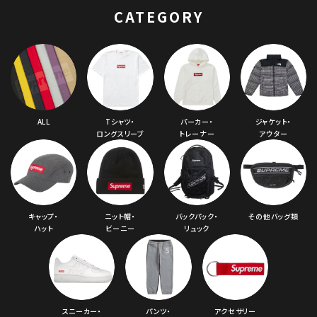
ーデッドスウェット パ
CATEGORY
ーカー ブラック
ALL
Tシャツ・
パーカー・
ジャケット・
ロングスリーブ
トレーナー
アウター
キャップ・
ニット帽・
バックパック・
その他バッグ類
ハット
ビーニー
リュック
スニーカー・
パンツ・
アクセサリー