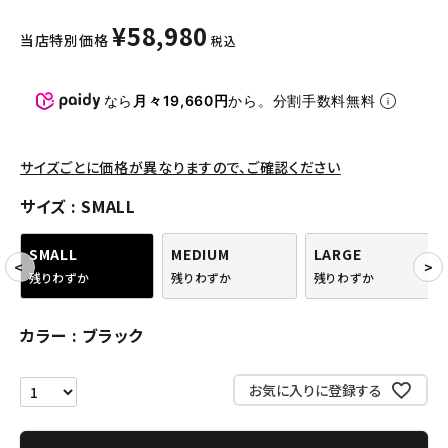
パンツ・ショーツ
¥
58,980
当店特別価格
税込
アクセサリー
COLLABORATION BRAND
なら
月々19,660円
から。分割手数料無料
SEASON
サイズごとに価格が異なりますので、ご確認ください
CONTENTS
サイズ
SMALL
ACCOUNT MENU
SMALL
MEDIUM
LARGE
ようこそ ゲスト 様
残りわずか
残りわずか
残りわずか
meeting_room
person
ログイン
会員登録
カラー
ブラック
お気に入りに登録する
Follow us