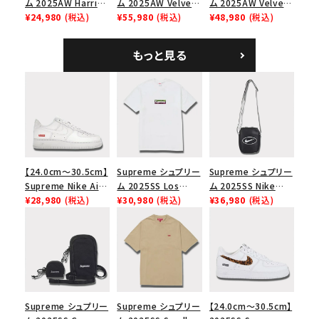
ム 2025AW Harris
ム 2025AW Velvet
ム 2025AW Velvet
Tweed Camp Cap
¥24,980
(税込)
Backpack ベルベッ
¥55,980
(税込)
Small Messenger
¥48,980
(税込)
ハリスツイード キャ
ト バックパック タンレ
Bag ベルベット スモ
ンプキャップ ブラック
オパード
ール メッセンジャー
もっと見る
バッグ レッドレオパー
ド
【24.0cm～30.5cm】
Supreme シュプリー
Supreme シュプリー
Supreme Nike Air
ム 2025SS Los
ム 2025SS Nike
Force 1 Low シュプ
¥28,980
(税込)
Angeles Fire Relief
¥30,980
(税込)
Leather Shoulder
¥36,980
(税込)
リーム ナイキエアフォ
Box Logo Tee ファ
Bag ナイキレザーシ
ース１スニーカー シ
イヤーリリーフボック
ョルダーバッグ ブラッ
ューズ ホワイト
スロゴTシャツ ホワ
ク 黒
イト 白
Supreme シュプリー
Supreme シュプリー
【24.0cm～30.5cm】