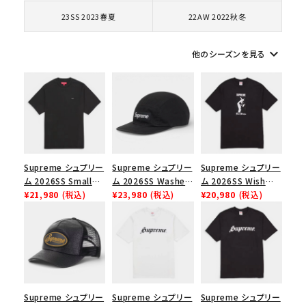
円 ～
円
23SS 2023春夏
22AW 2022秋冬
在庫のない商品を表示する
keyboard_arrow_down
他のシーズンを見る
絞り込んで検索する
Supreme シュプリー
Supreme シュプリー
Supreme シュプリー
ム 2026SS Small
ム 2026SS Washed
ム 2026SS Wish
Box Tee スモールボ
¥21,980
(税込)
Chino Twill Camp
¥23,980
(税込)
Tee ウィッシュTシ
¥20,980
(税込)
ックスTシャツ ブラッ
Cap ウォッシュド チ
ャツ ブラック
ク
ノツイル キャンプキャ
ップ ブラック
Supreme シュプリー
Supreme シュプリー
Supreme シュプリー