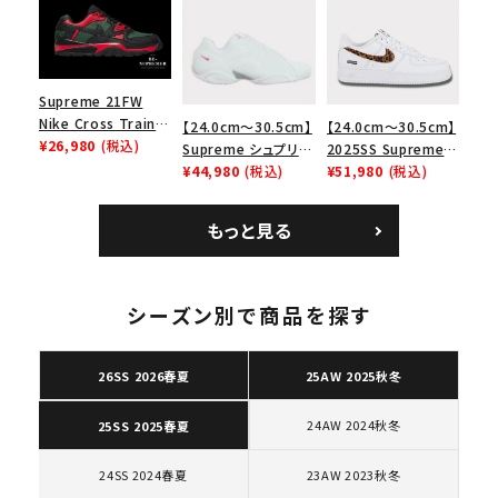
ース１スニーカー シ
ョルダーバッグ ブラッ
エアマックス2 CB 94
キーワードから探す
ューズ ホワイト
ク 黒
ロー SP ホワイト
search
人気ワード
2026SS
2025AW
2025SS
Tシャツ・ロングスリーブ
Supreme 21FW
Nike Cross Trainer
キャップ・ハット
パーカー・クルーネック
【24.0cm～30.5cm】
【24.0cm～30.5cm】
Low ナイキクロスト
¥26,980
(税込)
Supreme シュプリー
2025SS Supreme
ショルダー・ウエストバッグ
ボックスロゴ
ブラックスウェット
レイナーロウ シュー
ム 2023AW Nike
¥44,980
(税込)
GOODENOUGH
¥51,980
(税込)
カテゴリーから探す
ズ ブラック
Courtposite ナイキ
Nike Air Force 1
コートポジット スニー
Low AF1 シュプリー
もっと見る
カー ホワイト 白
ムグッドイナフ ナイキ
コラボレーションブランドから探す
エアフォース１スニー
カー シューズ ホワイ
ト
シーズン別で商品を探す
シーズンから探す
26SS 2026春夏
25AW 2025秋冬
並び順
24AW 2024秋冬
25SS 2025春夏
価格から探す
24SS 2024春夏
23AW 2023秋冬