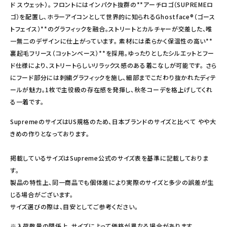
ド スウェット）。 フロントにはインパクト抜群の**アーチロゴ（SUPREMEロ
ゴ）を配置し、ホラーアイコンとして世界的に知られるGhostface®（ゴース
トフェイス）**のグラフィックを融合。ストリートとカルチャーが交差した、唯
一無二のデザインに仕上がっています。 素材には柔らかく保温性の高い**
裏起毛フリース（コットンベース）**を採用。ゆったりとしたシルエットとフー
ド仕様により、ストリートらしいリラックス感のある着こなしが可能です。 さら
にフード部分には刺繍グラフィックを施し、細部までこだわり抜かれたディテ
ールが魅力。1枚で主役級の存在感を発揮し、秋冬コーデを格上げしてくれ
る一着です。
SupremeのサイズはUS規格のため、日本ブランドのサイズと比べて やや大
きめの作りとなっております。
掲載しているサイズはSupreme公式のサイズ表を基準に記載しておりま
す。
製品の特性上、同一商品でも個体差により実際のサイズと多少の誤差が生
じる場合がございます。
サイズ選びの際は、目安としてご参考ください。
※入荷数量の関係上、サイズによって価格が異なる場合があります。