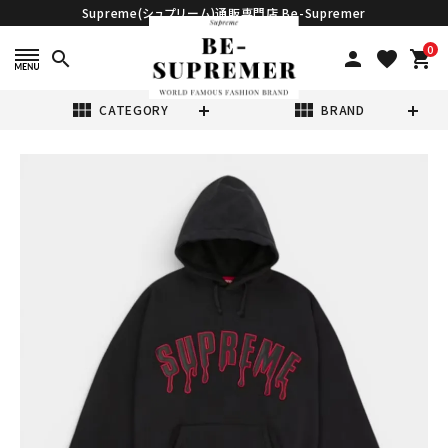
Supreme(シュプリーム)通販専門店 Be-Supremer
0
search
person
favorite
shopping_cart
view_module
view_module
CATEGORY
BRAND
search
Supreme シュプ
リーム 2026SS
Ghostface Arc
¥58,980
(税込)
Hooded