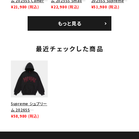
ム 2025SS Camera
ム 2025SS Small
2025SS Supreme
Bag + Mini Pouch
¥21,980
(税込)
Box Tee スモールボ
¥22,980
(税込)
GOODENOUGH
¥51,980
(税込)
カメラバッグ ミニポー
ックスTシャツ タン
Nike Air Force 1
チ ブラック 黒
Low AF1 シュプリー
もっと見る
ムグッドイナフ ナイキ
エアフォース１スニー
カー シューズ ホワイ
ト
最近チェックした商品
Supreme シュプリー
ム 2026SS
Ghostface Arc
¥58,980
(税込)
Hooded
Sweatshirt ゴー
ストフェイス アークフ