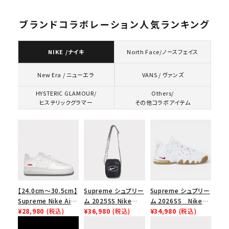
ブランドコラボレーション人気ランキング
NIKE /ナイキ
North Face/ノースフェイス
VANS / ヴァンズ
New Era / ニューエラ
HYSTERIC GLAMOUR/
Others/
ヒステリックグラマー
その他コラボアイテム
【24.0cm～30.5cm】
Supreme シュプリー
Supreme シュプリー
Supreme Nike Air
ム 2025SS Nike
ム 2026SS Nike
Force 1 Low シュプ
¥28,980
(税込)
Leather Shoulder
¥36,980
(税込)
SB Air Max 2 CB 94
¥34,980
(税込)
リーム ナイキエアフォ
Bag ナイキレザーシ
Low SP ナイキ SB