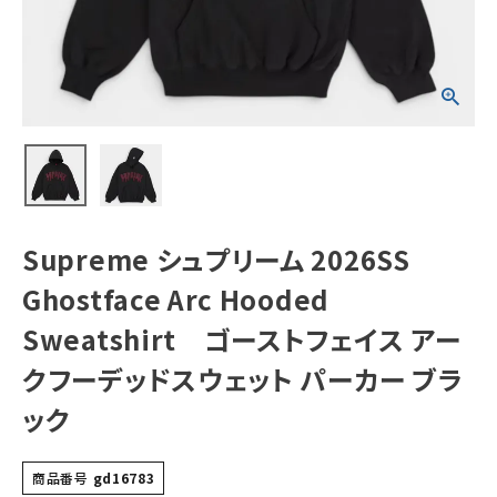
Sweatshirt ゴ
ーストフェイス ア
ークフーデッドス
ウェット パーカー
NEW ITEMS
ブラック
CATEGORY
Tシャツ・ロングスリーブ
パーカー・トレーナー
ジャケット・アウター
Supreme シュプリーム 2026SS
キャップ・ハット
Ghostface Arc Hooded
ニット帽・ビーニー
Sweatshirt ゴーストフェイス アー
クフーデッドスウェット パーカー ブラ
バックパック・リュック
ック
その他バッグ類
スニーカー・ブーツ
商品番号
gd16783