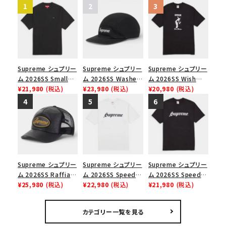
Supreme シュプリー
Supreme シュプリー
Supreme シュプリー
ム 2026SS Small
ム 2026SS Washed
ム 2026SS Wish
Box Tee スモールボ
¥21,980
(税込)
Chino Twill Camp
¥23,980
(税込)
Tee ウィッシュTシ
¥20,980
(税込)
ックスTシャツ ブラッ
Cap ウォッシュド チ
ャツ ブラック
ク
ノツイル キャンプキャ
ップ ブラック
Supreme シュプリー
Supreme シュプリー
Supreme シュプリー
ム 2026SS Raffia
ム 2026SS Speed
ム 2026SS Speed
Mesh Back 5-Panel
¥25,980
(税込)
Tee スピードTシャツ
¥22,980
(税込)
Tee スピードTシャツ
¥21,980
(税込)
ラフィアメッシュバック
ホワイト
ブラック
5パネルキャップ ブラ
カテゴリー一覧を見る
ック