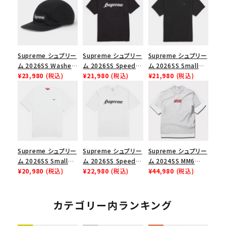
Supreme シュプリー
Supreme シュプリー
Supreme シュプリー
ム 2026SS Washed
ム 2026SS Speed
ム 2026SS Small
Chino Twill Camp
¥23,980
(税込)
Tee スピードTシャツ
¥21,980
(税込)
Box Tee スモールボ
¥21,980
(税込)
Cap ウォッシュド チ
ブラック
ックスTシャツ ブラッ
ノツイル キャンプキャ
ク
ップ ブラック
Supreme シュプリー
Supreme シュプリー
Supreme シュプリー
ム 2026SS Small
ム 2026SS Speed
ム 2024SS MM6
Box Tee スモールボ
¥20,980
(税込)
Tee スピードTシャツ
¥22,980
(税込)
Maison Margiela
¥44,980
(税込)
ックスTシャツ ホワイ
ホワイト
Box Logo Tee MM6
ト
メゾンマルジェラボッ
クスロゴTシャツ ホ
カテゴリー内ランキング
ワイト 白