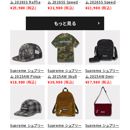
ム 2026SS Raffia
ム 2026SS Speed
ム 2026SS Speed
Mesh Back 5-Panel
¥25,980
(税込)
Tee スピードTシャツ
¥22,980
(税込)
Tee スピードTシャツ
¥21,980
(税込)
ラフィアメッシュバック
ホワイト
ブラック
5パネルキャップ ブラ
もっと見る
ック
Supreme シュプリー
Supreme シュプリー
Supreme シュプリー
ム 2025AW Pinup
ム 2025AW Skull
ム 2025AW Denim
Mesh Back 5-Panel
¥18,980
(税込)
Tee スカル Tシャ
¥20,980
(税込)
Shoulder Bag デニ
¥37,980
(税込)
Capピンアップ メッシ
ツ ウッドランドカモ
ム ショルダーバッグ
ュバック 5パネルキャ
ブラック
ップ トゥルーティン
バーHTC フォールカ
モ
Supreme シュプリー
Supreme シュプリー
Supreme シュプリー