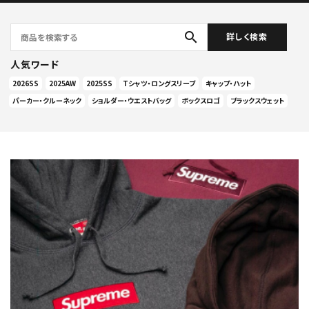
search
詳しく検索
人気ワード
2026SS
2025AW
2025SS
Tシャツ・ロングスリーブ
キャップ・ハット
パーカー・クルーネック
ショルダー・ウエストバッグ
ボックスロゴ
ブラックスウェット