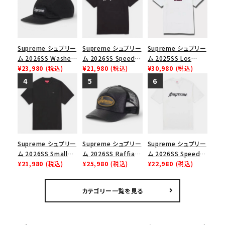
Supreme シュプリー
Supreme シュプリー
Supreme シュプリー
ム 2026SS Washed
ム 2026SS Speed
ム 2025SS Los
Chino Twill Camp
¥23,980
(税込)
Tee スピードTシャツ
¥21,980
(税込)
Angeles Fire Relief
¥30,980
(税込)
Cap ウォッシュド チ
ブラック
Box Logo Tee ファ
ノツイル キャンプキャ
イヤーリリーフボック
ップ ブラック
スロゴTシャツ ホワ
イト 白
Supreme シュプリー
Supreme シュプリー
Supreme シュプリー
ム 2026SS Small
ム 2026SS Raffia
ム 2026SS Speed
Box Tee スモールボ
¥21,980
(税込)
Mesh Back 5-Panel
¥25,980
(税込)
Tee スピードTシャツ
¥22,980
(税込)
ックスTシャツ ブラッ
ラフィアメッシュバック
ホワイト
ク
5パネルキャップ ブラ
カテゴリー一覧を見る
ック