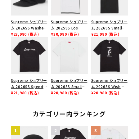
Supreme シュプリー
Supreme シュプリー
Supreme シュプリー
ム 2026SS Washed
ム 2025SS Los
ム 2026SS Small
Chino Twill Camp
¥23,980
(税込)
Angeles Fire Relief
¥30,980
(税込)
Box Tee スモールボ
¥21,980
(税込)
Cap ウォッシュド チ
Box Logo Tee ファ
ックスTシャツ ブラッ
ノツイル キャンプキャ
イヤーリリーフボック
ク
ップ ブラック
スロゴTシャツ ホワ
イト 白
Supreme シュプリー
Supreme シュプリー
Supreme シュプリー
ム 2026SS Speed
ム 2026SS Small
ム 2026SS Wish
Tee スピードTシャツ
¥21,980
(税込)
Box Tee スモールボ
¥20,980
(税込)
Tee ウィッシュTシ
¥20,980
(税込)
ブラック
ックスTシャツ ホワイ
ャツ ブラック
ト
カテゴリー内ランキング