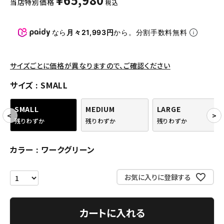
当店特別価格
税込
パンツ・ショーツ
アクセサリー
なら
月々21,993円
から。分割手数料無料
COLLABORATION BRAND
サイズごとに価格が異なりますので、ご確認ください
SEASON
サイズ
SMALL
CONTENTS
SMALL
MEDIUM
LARGE
残りわずか
残りわずか
残りわずか
ACCOUNT MENU
ようこそ ゲスト 様
カラー
ワークグリーン
meeting_room
person
ログイン
会員登録
お気に入りに登録する
Follow us
カートに入れる