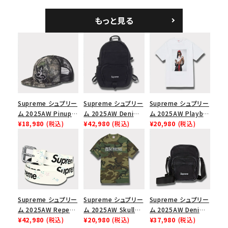
ラフィアメッシュバック
ホワイト
Logo 6-Panel シ
5パネルキャップ ブラ
ークインデニム クラ
もっと見る
ック
シックロゴ 6パネルキ
ャップ ブラック
Supreme シュプリー
Supreme シュプリー
Supreme シュプリー
ム 2025AW Pinup
ム 2025AW Denim
ム 2025AW Playboi
Mesh Back 5-Panel
¥18,980
(税込)
Backpack デニム バ
¥42,980
(税込)
Carti Tee プレイボ
¥20,980
(税込)
Capピンアップ メッシ
ックパック ブラック
ーイカーティ Tシャツ
ュバック 5パネルキャ
ホワイト
ップ トゥルーティン
バーHTC フォールカ
モ
Supreme シュプリー
Supreme シュプリー
Supreme シュプリー
ム 2025AW Repeat
ム 2025AW Skull
ム 2025AW Denim
Leather Belt リピー
¥42,980
(税込)
Tee スカル Tシャ
¥20,980
(税込)
Shoulder Bag デニ
¥37,980
(税込)