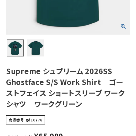
ーストフェイス シ
ョートスリーブ ワ
ークシャツ ワー
クグリーン
NEW ITEMS
CATEGORY
Tシャツ・ロングスリーブ
パーカー・トレーナー
ジャケット・アウター
Supreme シュプリーム 2026SS
キャップ・ハット
Ghostface S/S Work Shirt ゴー
ニット帽・ビーニー
ストフェイス ショートスリーブ ワーク
シャツ ワークグリーン
バックパック・リュック
その他バッグ類
商品番号
gd16778
スニーカー・ブーツ
¥
65,980