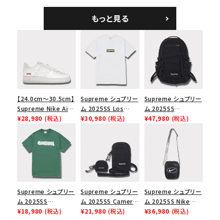
ト レザー ベルト フロ
ツ ウッドランドカモ
ム ショルダーバッグ
ーラル
ブラック
もっと見る
【24.0cm～30.5cm】
Supreme シュプリー
Supreme シュプリー
Supreme Nike Air
ム 2025SS Los
ム 2025SS
Force 1 Low シュプ
¥28,980
(税込)
Angeles Fire Relief
¥30,980
(税込)
Backpack バックパッ
¥47,980
(税込)
リーム ナイキエアフォ
Box Logo Tee ファ
ク ブラック 黒
ース１スニーカー シ
イヤーリリーフボック
ューズ ホワイト
スロゴTシャツ ホワ
イト 白
Supreme シュプリー
Supreme シュプリー
Supreme シュプリー
ム 2025SS
ム 2025SS Camera
ム 2025SS Nike
Homerun Tee ホー
¥18,980
(税込)
Bag + Mini Pouch
¥21,980
(税込)
Leather Shoulder
¥36,980
(税込)