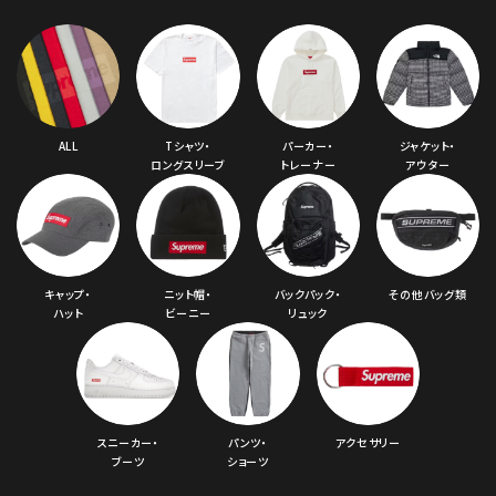
ALL
Tシャツ・
パーカー・
ジャケット・
ロングスリーブ
トレーナー
アウター
キャップ・
ニット帽・
バックパック・
その他バッグ類
ハット
ビーニー
リュック
スニーカー・
パンツ・
アクセサリー
ブーツ
ショーツ