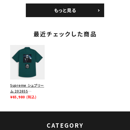
ムランTシャツ ライト
カメラバッグ ミニポー
Bag ナイキレザーシ
パイン
チ ブラック 黒
ョルダーバッグ ブラッ
もっと見る
ク 黒
最近チェックした商品
Supreme シュプリー
ム 2026SS
Ghostface S/S
¥65,980
(税込)
Work Shirt ゴース
トフェイス ショートス
リーブ ワークシャ
ツ ワークグリーン
CATEGORY