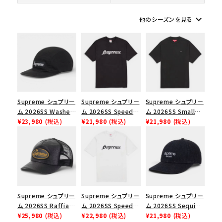
在庫のない商品を表示する
keyboard_arrow_down
他のシーズンを見る
絞り込んで検索する
Supreme シュプリー
Supreme シュプリー
Supreme シュプリー
ム 2026SS Washed
ム 2026SS Speed
ム 2026SS Small
Chino Twill Camp
¥23,980
(税込)
Tee スピードTシャツ
¥21,980
(税込)
Box Tee スモールボ
¥21,980
(税込)
Cap ウォッシュド チ
ブラック
ックスTシャツ ブラッ
ノツイル キャンプキャ
ク
ップ ブラック
Supreme シュプリー
Supreme シュプリー
Supreme シュプリー
ム 2026SS Raffia
ム 2026SS Speed
ム 2026SS Sequin
Mesh Back 5-Panel
¥25,980
(税込)
Tee スピードTシャツ
¥22,980
(税込)
Denim Classic
¥21,980
(税込)