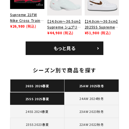
search
Supreme 21FW
人気ワード
2026SS
2025AW
2025SS
Tシャツ・ロングスリーブ
Nike Cross Trainer
【24.0cm～30.5cm】
【24.0cm～30.5cm】
Low ナイキクロスト
¥26,980
(税込)
キャップ・ハット
パーカー・クルーネック
Supreme シュプリー
2025SS Supreme
レイナーロウ シュー
ム 2023AW Nike
¥44,980
(税込)
GOODENOUGH
¥51,980
(税込)
ショルダー・ウエストバッグ
ボックスロゴ
ブラックスウェット
ズ ブラック
Courtposite ナイキ
Nike Air Force 1
カテゴリーから探す
コートポジット スニー
Low AF1 シュプリー
もっと見る
カー ホワイト 白
ムグッドイナフ ナイキ
エアフォース１スニー
コラボレーションブランドから探す
カー シューズ ホワイ
ト
シーズン別で商品を探す
シーズンから探す
26SS 2026春夏
25AW 2025秋冬
並び順
24AW 2024秋冬
25SS 2025春夏
24SS 2024春夏
23AW 2023秋冬
価格から探す
23SS 2023春夏
22AW 2022秋冬
円 ～
円