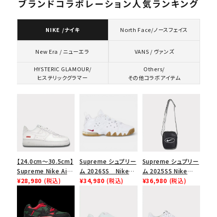
ブランドコラボレーション人気ランキング
NIKE /ナイキ
North Face/ノースフェイス
VANS / ヴァンズ
New Era / ニューエラ
HYSTERIC GLAMOUR/
Others/
ヒステリックグラマー
その他コラボアイテム
【24.0cm～30.5cm】
Supreme シュプリー
Supreme シュプリー
Supreme Nike Air
ム 2026SS Nike
ム 2025SS Nike
Force 1 Low シュプ
¥28,980
(税込)
SB Air Max 2 CB 94
¥34,980
(税込)
Leather Shoulder
¥36,980
(税込)
リーム ナイキエアフォ
Low SP ナイキ SB
Bag ナイキレザーシ
ース１スニーカー シ
エアマックス2 CB 94
ョルダーバッグ ブラッ
ューズ ホワイト
ロー SP ホワイト
ク 黒
キーワードから探す