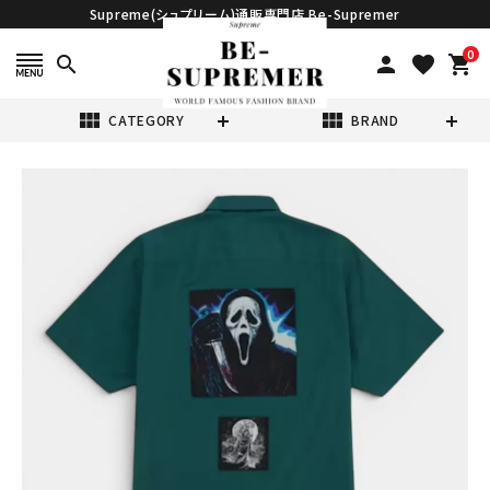
Supreme(シュプリーム)通販専門店 Be-Supremer
0
search
person
favorite
shopping_cart
view_module
view_module
CATEGORY
BRAND
search
Supreme シュプ
リーム 2026SS
Ghostface S/S
¥65,980
(税込)
Work Shirt ゴ