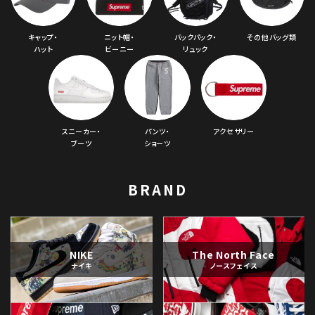
キャップ・
ニット帽・
バックパック・
その他バッグ類
ハット
ビーニー
リュック
スニーカー・
パンツ・
アクセサリー
ブーツ
ショーツ
BRAND
NIKE
The North Face
ナイキ
ノースフェイス