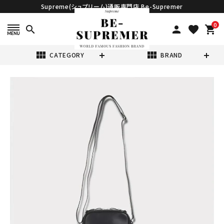
Supreme(シュプリーム)通販専門店 Be-Supremer
0
search
person
favorite
shopping_cart
view_module
view_module
CATEGORY
BRAND
search
Supreme シュプ
リーム 2025SS
Nike Leather
¥36,980
(税込)
Shoulder Bag