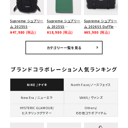
イト 白
Supreme シュプリー
Supreme シュプリー
Supreme シュプリー
ム 2025SS
ム 2025SS
ム 2026SS Duffle
Backpack バックパッ
¥47,980
(税込)
Homerun Tee ホー
¥18,980
(税込)
Bag ダッフルバッグ
¥65,980
(税込)
ク ブラック 黒
ムランTシャツ ライト
ブラック
パイン
カテゴリー一覧を見る
ブランドコラボレーション人気ランキング
NIKE /ナイキ
North Face/ノースフェイス
VANS / ヴァンズ
New Era / ニューエラ
HYSTERIC GLAMOUR/
Others/
ヒステリックグラマー
その他コラボアイテム