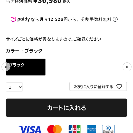
当店特別価格
税込
パンツ・ショーツ
アクセサリー
なら
月々12,326円
から。分割手数料無料
COLLABORATION BRAND
サイズごとに価格が異なりますので、ご確認ください
SEASON
カラー
ブラック
CONTENTS
ブラック
ACCOUNT MENU
ようこそ ゲスト 様
お気に入りに登録する
meeting_room
person
ログイン
会員登録
カートに入れる
Follow us