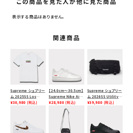
この商品を見た人が他に見た商品
表示する商品はありません。
関連商品
Supreme シュプリー
【24.0cm～30.5cm】
Supreme シュプリー
ム 2025SS Los
Supreme Nike Air
ム 2026SS Utility
Angeles Fire Relief
¥30,980
(税込)
Force 1 Low シュプ
¥28,980
(税込)
Bag ユーティリティ
¥39,980
(税込)
Box Logo Tee ファ
リーム ナイキエアフォ
バッグ ブラック
イヤーリリーフボック
ース１スニーカー シ
スロゴTシャツ ホワ
ューズ ホワイト
イト 白