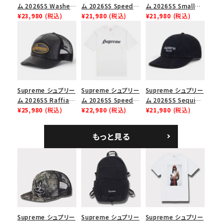
並び順
ム 2026SS Washed
ム 2026SS Speed
ム 2026SS Small
Chino Twill Camp
¥23,980
(税込)
Tee スピードTシャツ
¥21,980
(税込)
Box Tee スモールボ
¥21,980
(税込)
Cap ウォッシュド チ
ブラック
ックスTシャツ ブラッ
価格から探す
ノツイル キャンプキャ
ク
ップ ブラック
円 ～
円
在庫のない商品を表示する
Supreme シュプリー
Supreme シュプリー
Supreme シュプリー
絞り込んで検索する
ム 2026SS Raffia
ム 2026SS Speed
ム 2026SS Sequin
Mesh Back 5-Panel
¥25,980
(税込)
Tee スピードTシャツ
¥22,980
(税込)
Denim Classic
¥21,980
(税込)
ラフィアメッシュバック
ホワイト
Logo 6-Panel シ
5パネルキャップ ブラ
ークインデニム クラ
もっと見る
ック
シックロゴ 6パネルキ
ャップ ブラック
Supreme シュプリー
Supreme シュプリー
Supreme シュプリー