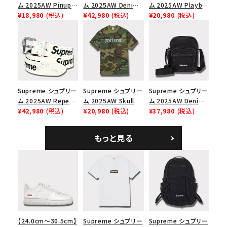
ム 2025AW Pinup
ム 2025AW Denim
ム 2025AW Playboi
Mesh Back 5-Panel
¥18,980
(税込)
Backpack デニム バ
¥42,980
(税込)
Carti Tee プレイボ
¥20,980
(税込)
Capピンアップ メッシ
ックパック ブラック
ーイカーティ Tシャツ
ュバック 5パネルキャ
ホワイト
ップ トゥルーティン
バーHTC フォールカ
モ
Supreme シュプリー
Supreme シュプリー
Supreme シュプリー
ム 2025AW Repeat
ム 2025AW Skull
ム 2025AW Denim
Leather Belt リピー
¥42,980
(税込)
Tee スカル Tシャ
¥20,980
(税込)
Shoulder Bag デニ
¥37,980
(税込)
ト レザー ベルト フロ
ツ ウッドランドカモ
ム ショルダーバッグ
ーラル
ブラック
もっと見る
【24.0cm～30.5cm】
Supreme シュプリー
Supreme シュプリー