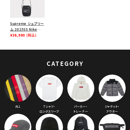
Supreme シュプリー
ム 2025SS Nike
Leather Shoulder
¥36,980
(税込)
Bag ナイキレザーシ
ョルダーバッグ ブラッ
ク 黒
CATEGORY
ALL
Tシャツ・
パーカー・
ジャケット・
ロングスリーブ
トレーナー
アウター