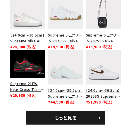
【24.0cm～30.5cm】
Supreme シュプリー
Supreme シュプリー
Supreme Nike Air
ム 2026SS Nike
ム 2025SS Nike
Force 1 Low シュプ
¥28,980
(税込)
SB Air Max 2 CB 94
¥34,980
(税込)
Leather Shoulder
¥36,980
(税込)
リーム ナイキエアフォ
Low SP ナイキ SB
Bag ナイキレザーシ
ース１スニーカー シ
エアマックス2 CB 94
ョルダーバッグ ブラッ
ューズ ホワイト
ロー SP ホワイト
ク 黒
Supreme 21FW
Nike Cross Trainer
【24.0cm～30.5cm】
【24.0cm～30.5cm】
Low ナイキクロスト
¥26,980
(税込)
Supreme シュプリー
2025SS Supreme
レイナーロウ シュー
ム 2023AW Nike
¥44,980
(税込)
GOODENOUGH
¥51,980
(税込)
ズ ブラック
Courtposite ナイキ
Nike Air Force 1
コートポジット スニー
Low AF1 シュプリー
もっと見る
カー ホワイト 白
ムグッドイナフ ナイキ
エアフォース１スニー