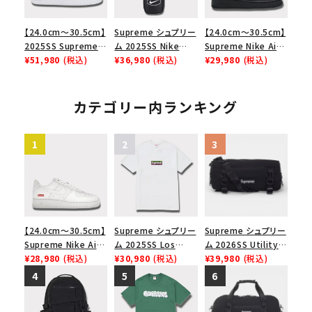
【24.0cm～30.5cm】
Supreme シュプリー
【24.0cm～30.5cm】
2025SS Supreme
ム 2025SS Nike
Supreme Nike Air
GOODENOUGH
¥51,980
(税込)
Leather Shoulder
¥36,980
(税込)
Force 1 Low シュプ
¥29,980
(税込)
Nike Air Force 1
Bag ナイキレザーシ
リーム ナイキエアフォ
Low AF1 シュプリー
ョルダーバッグ ブラッ
ース１スニーカー シ
ムグッドイナフ ナイキ
ク 黒
ューズ ブラック
カテゴリー内ランキング
エアフォース１スニー
カー シューズ ホワイ
ト
【24.0cm～30.5cm】
Supreme シュプリー
Supreme シュプリー
Supreme Nike Air
ム 2025SS Los
ム 2026SS Utility
Force 1 Low シュプ
¥28,980
(税込)
Angeles Fire Relief
¥30,980
(税込)
Bag ユーティリティ
¥39,980
(税込)
リーム ナイキエアフォ
Box Logo Tee ファ
バッグ ブラック
ース１スニーカー シ
イヤーリリーフボック
ューズ ホワイト
スロゴTシャツ ホワ