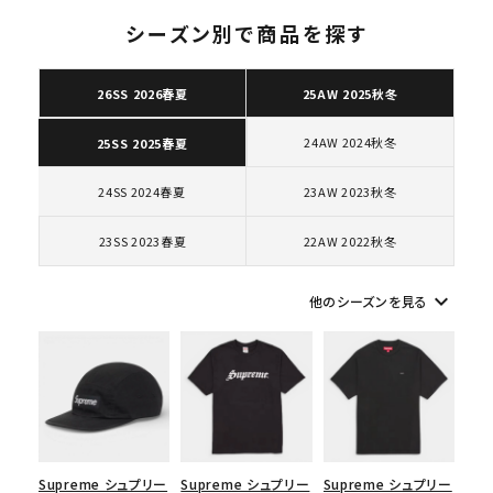
カー シューズ ホワイ
ト
シーズン別で商品を探す
26SS 2026春夏
25AW 2025秋冬
キーワードから探す
24AW 2024秋冬
25SS 2025春夏
search
24SS 2024春夏
23AW 2023秋冬
人気ワード
2026SS
2025AW
2025SS
Tシャツ・ロングスリーブ
キャップ・ハット
パーカー・クルーネック
23SS 2023春夏
22AW 2022秋冬
ショルダー・ウエストバッグ
ボックスロゴ
ブラックスウェット
カテゴリーから探す
keyboard_arrow_down
他のシーズンを見る
コラボレーションブランドから探す
シーズンから探す
Supreme シュプリー
Supreme シュプリー
Supreme シュプリー