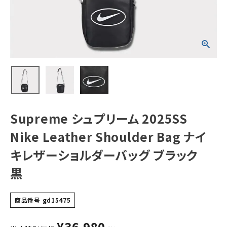
ナイキレザーショ
ルダーバッグ ブラ
ック 黒
NEW ITEMS
CATEGORY
Tシャツ・ロングスリーブ
パーカー・トレーナー
ジャケット・アウター
Supreme シュプリーム 2025SS
キャップ・ハット
Nike Leather Shoulder Bag ナイ
ニット帽・ビーニー
キレザーショルダーバッグ ブラック
黒
バックパック・リュック
その他バッグ類
商品番号
gd15475
スニーカー・ブーツ
¥
36,980