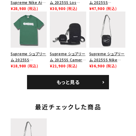
Supreme Nike Air
ム 2025SS Los
ム 2025SS
Force 1 Low シュプ
¥28,980
(税込)
Angeles Fire Relief
¥30,980
(税込)
Backpack バックパッ
¥47,980
(税込)
リーム ナイキエアフォ
Box Logo Tee ファ
ク ブラック 黒
ース１スニーカー シ
イヤーリリーフボック
ューズ ホワイト
スロゴTシャツ ホワ
イト 白
Supreme シュプリー
Supreme シュプリー
Supreme シュプリー
ム 2025SS
ム 2025SS Camera
ム 2025SS Nike
Homerun Tee ホー
¥18,980
(税込)
Bag + Mini Pouch
¥21,980
(税込)
Leather Shoulder
¥36,980
(税込)
ムランTシャツ ライト
カメラバッグ ミニポー
Bag ナイキレザーシ
パイン
チ ブラック 黒
ョルダーバッグ ブラッ
もっと見る
ク 黒
最近チェックした商品