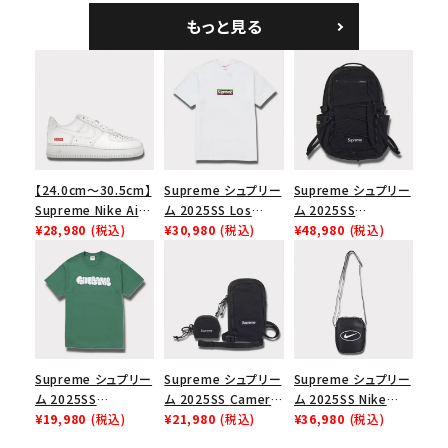
ーラル
ブラック
もっと見る
【24.0cm～30.5cm】
Supreme シュプリー
Supreme シュプリー
Supreme Nike Air
ム 2025SS Los
ム 2025SS
Force 1 Low シュプ
¥28,980
(税込)
Angeles Fire Relief
¥30,980
(税込)
Backpack バックパッ
¥48,980
(税込)
リーム ナイキエアフォ
Box Logo Tee ファ
ク ブラック 黒
ース１スニーカー シ
イヤーリリーフボック
ューズ ホワイト
スロゴTシャツ ホワ
イト 白
Supreme シュプリー
Supreme シュプリー
Supreme シュプリー
ム 2025SS
ム 2025SS Camera
ム 2025SS Nike
Homerun Tee ホー
¥19,980
(税込)
Bag + Mini Pouch
¥21,980
(税込)
Leather Shoulder
¥36,980
(税込)
ムランTシャツ ライト
カメラバッグ ミニポー
Bag ナイキレザーシ