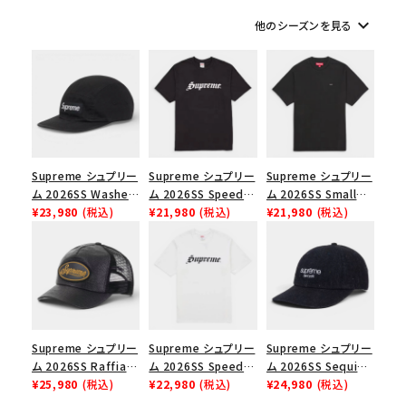
keyboard_arrow_down
他のシーズンを見る
シーズンから探す
並び順
価格から探す
Supreme シュプリー
Supreme シュプリー
Supreme シュプリー
円 ～
円
ム 2026SS Washed
ム 2026SS Speed
ム 2026SS Small
Chino Twill Camp
¥23,980
(税込)
Tee スピードTシャツ
¥21,980
(税込)
Box Tee スモールボ
¥21,980
(税込)
在庫のない商品を表示する
Cap ウォッシュド チ
ブラック
ックスTシャツ ブラッ
ノツイル キャンプキャ
ク
ップ ブラック
絞り込んで検索する
Supreme シュプリー
Supreme シュプリー
Supreme シュプリー
ム 2026SS Raffia
ム 2026SS Speed
ム 2026SS Sequin
Mesh Back 5-Panel
¥25,980
(税込)
Tee スピードTシャツ
¥22,980
(税込)
Denim Classic
¥24,980
(税込)
ラフィアメッシュバック
ホワイト
Logo 6-Panel シ