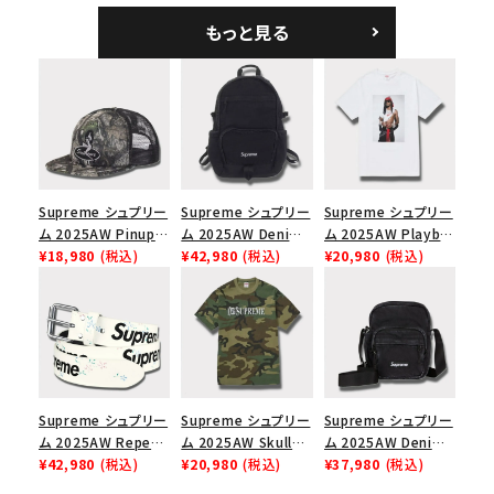
5パネルキャップ ブラ
ークインデニム クラ
もっと見る
ック
シックロゴ 6パネルキ
ャップ ブラック
Supreme シュプリー
Supreme シュプリー
Supreme シュプリー
ム 2025AW Pinup
ム 2025AW Denim
ム 2025AW Playboi
Mesh Back 5-Panel
¥18,980
(税込)
Backpack デニム バ
¥42,980
(税込)
Carti Tee プレイボ
¥20,980
(税込)
Capピンアップ メッシ
ックパック ブラック
ーイカーティ Tシャツ
ュバック 5パネルキャ
ホワイト
ップ トゥルーティン
バーHTC フォールカ
モ
Supreme シュプリー
Supreme シュプリー
Supreme シュプリー
ム 2025AW Repeat
ム 2025AW Skull
ム 2025AW Denim
Leather Belt リピー
¥42,980
(税込)
Tee スカル Tシャ
¥20,980
(税込)
Shoulder Bag デニ
¥37,980
(税込)
ト レザー ベルト フロ
ツ ウッドランドカモ
ム ショルダーバッグ