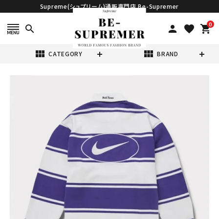
Supreme(シュプリーム)通販専門店 Be-Supremer
0
search
person
favorite
shopping_cart
view_module
view_module
CATEGORY
BRAND
search
Supreme シュプ
リーム 2025SS
Nike Stripe
¥56,980
(税込)
Rugby ナイキス