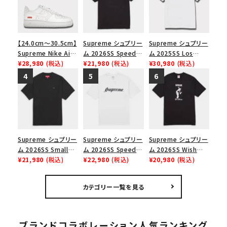
【24.0cm～30.5cm】
Supreme シュプリー
Supreme シュプリー
Supreme Nike Air
ム 2026SS Speed
ム 2025SS Los
Force 1 Low シュプ
¥28,980
(税込)
Tee スピードTシャツ
¥21,980
(税込)
Angeles Fire Relief
¥30,980
(税込)
リーム ナイキエアフォ
ブラック
Box Logo Tee ファ
ース１スニーカー シ
イヤーリリーフボック
ューズ ホワイト
スロゴTシャツ ホワ
イト 白
Supreme シュプリー
Supreme シュプリー
Supreme シュプリー
ム 2026SS Small
ム 2026SS Speed
ム 2026SS Wish
Box Tee スモールボ
¥21,980
(税込)
Tee スピードTシャツ
¥22,980
(税込)
Tee ウィッシュTシ
¥20,980
(税込)
ックスTシャツ ブラッ
ホワイト
ャツ ブラック
ク
カテゴリー一覧を見る
ブランドコラボレーション人気ランキング