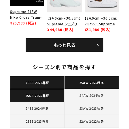
Supreme 21FW
Nike Cross Trainer
【24.0cm～30.5cm】
【24.0cm～30.5cm】
Low ナイキクロスト
¥26,980
(税込)
Supreme シュプリー
2025SS Supreme
レイナーロウ シュー
ム 2023AW Nike
¥44,980
(税込)
GOODENOUGH
¥51,980
(税込)
ズ ブラック
Courtposite ナイキ
Nike Air Force 1
コートポジット スニー
Low AF1 シュプリー
もっと見る
カー ホワイト 白
ムグッドイナフ ナイキ
エアフォース１スニー
カー シューズ ホワイ
キーワードから探す
ト
シーズン別で商品を探す
search
人気ワード
2026SS
2025AW
2025SS
Tシャツ・ロングスリーブ
26SS 2026春夏
25AW 2025秋冬
キャップ・ハット
パーカー・クルーネック
24AW 2024秋冬
25SS 2025春夏
ショルダー・ウエストバッグ
ボックスロゴ
ブラックスウェット
カテゴリーから探す
24SS 2024春夏
23AW 2023秋冬
23SS 2023春夏
22AW 2022秋冬
コラボレーションブランドから探す