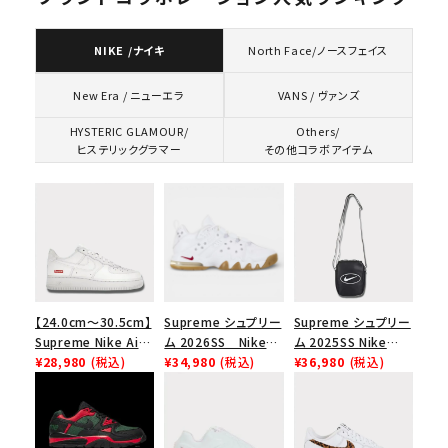
NIKE /ナイキ
North Face/ノースフェイス
VANS / ヴァンズ
New Era / ニューエラ
HYSTERIC GLAMOUR/
Others/
ヒステリックグラマー
その他コラボアイテム
【24.0cm～30.5cm】
Supreme シュプリー
Supreme シュプリー
Supreme Nike Air
ム 2026SS Nike
ム 2025SS Nike
Force 1 Low シュプ
¥28,980
(税込)
SB Air Max 2 CB 94
¥34,980
(税込)
Leather Shoulder
¥36,980
(税込)
リーム ナイキエアフォ
Low SP ナイキ SB
Bag ナイキレザーシ
ース１スニーカー シ
エアマックス2 CB 94
ョルダーバッグ ブラッ
ューズ ホワイト
ロー SP ホワイト
ク 黒