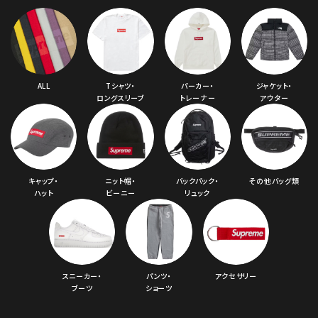
ALL
Tシャツ・
パーカー・
ジャケット・
ロングスリーブ
トレーナー
アウター
キャップ・
ニット帽・
バックパック・
その他バッグ類
ハット
ビーニー
リュック
スニーカー・
パンツ・
アクセサリー
ブーツ
ショーツ