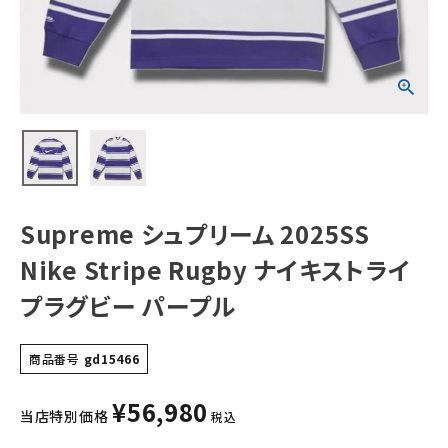
トライプラグビー
パープル
NEW ITEMS
CATEGORY
Tシャツ・ロングスリーブ
パーカー・トレーナー
ジャケット・アウター
Supreme シュプリーム 2025SS
キャップ・ハット
Nike Stripe Rugby ナイキストライ
ニット帽・ビーニー
プラグビー パープル
バックパック・リュック
商品番号
gd15466
その他バッグ類
¥
56,980
スニーカー・ブーツ
当店特別価格
税込