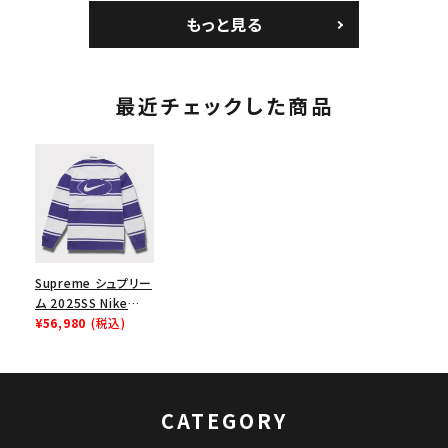
パイン
チ ブラック 黒
ョルダーバッグ ブラッ
もっと見る
ク 黒
最近チェックした商品
Supreme シュプリー
ム 2025SS Nike
Stripe Rugby ナイ
¥56,980
(税込)
キストライプラグビー
パープル
CATEGORY