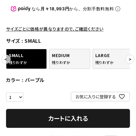
パンツ・ショーツ
なら
月々18,993円
から。分割手数料無料
アクセサリー
COLLABORATION BRAND
サイズごとに価格が異なりますので、ご確認ください
サイズ
SMALL
SEASON
SMALL
MEDIUM
LARGE
CONTENTS
残りわずか
残りわずか
残りわずか
ACCOUNT MENU
カラー
パープル
ようこそ ゲスト 様
お気に入りに登録する
meeting_room
person
ログイン
会員登録
カートに入れる
Follow us